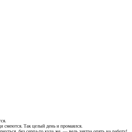
ся.
юди смеются. Так целый день и промаялся.
уться, без серпа-то куда же, — ведь завтра опять на работу!..