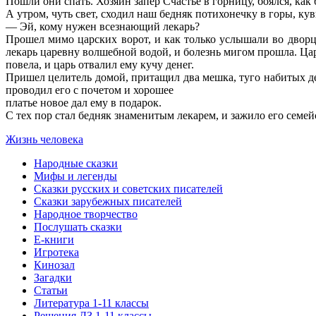
Пошли они спать. Хозяин запер Счастье в горницу, боялся, как 
А утром, чуть свет, сходил наш бедняк потихонечку в горы, к
— Эй, кому нужен всезнающий лекарь?
Прошел мимо царских ворот, и как только услышали во дворце
лекарь царевну волшебной водой, и болезнь мигом прошла. Царс
повела, и царь отвалил ему кучу денег.
Пришел целитель домой, притащил два мешка, туго набитых ден
проводил его с почетом и хорошее
платье новое дал ему в подарок.
С тех пор стал бедняк знаменитым лекарем, и зажило его семейс
Жизнь человека
Народные сказки
Мифы и легенды
Сказки русских и советских писателей
Сказки зарубежных писателей
Народное творчество
Послушать сказки
Е-книги
Игротека
Кинозал
Загадки
Статьи
Литература 1-11 классы
Решения ДЗ 1-11 классы