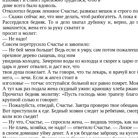
доме всего было вдоволь.
Отколотил бедняк ленивое Счастье, развязал мешок и строго по
— Скажи сейчас же, что мне делать, чтоб разбогатеть. А пока я
Рассердился бедняк. То и дело хватал дубинку и, верно, до
замахнется, жена его за руку схватит и
просит и молит:
— Не надо!
Совсем перетрусило Счастье и завопило:
— Не бей меня больше! Ведь если я умру, сам потом пожалеешь
ореховое дерево сыщешь, под ним
увидишь колодец. Зачерпни воды из колодца и скорее к царю о
царь и денег отвалит, и даст все, что
твоя душа пожелает. А ты говори, что ты лекарь, и врачуй вс
него, — лечи. Если ж ангел стоит в
изголовье — тотчас отступайся: больной все равно помрет. Може
А тут как раз подала жена скудный ужин: краюшку хлеба ржаног
Прочитал бедняк молитву: «Пусть господь мою трапезу благос
крупной солью и говорит:
— Пожалуйста, отведай, Счастье. Завтра проверю твое обещанье
Вот приступили к еде. Бедный хозяин следит за ребятами, смотри
коли всю съедят!
— Ну что, Счастье, — спросила жена, — видишь теперь, как на
— Не плачь, хозяйка, не надо! — ответило Счастье. — Лихое —
в своем домишке уйму денег. А я уж безделье заброшу, на кус