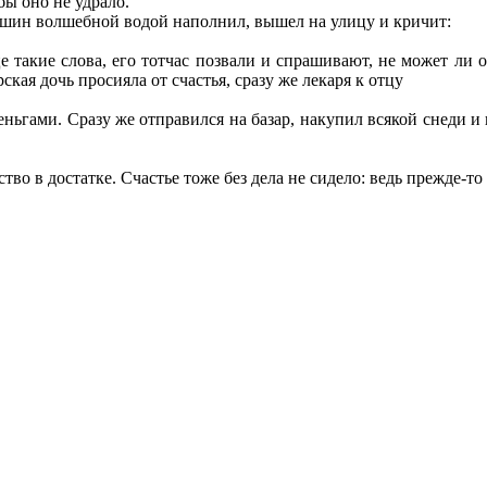
бы оно не удрало.
увшин волшебной водой наполнил, вышел на улицу и кричит:
 такие слова, его тотчас позвали и спрашивают, не может ли 
кая дочь просияла от счастья, сразу же лекаря к отцу
ьгами. Сразу же отправился на базар, накупил всякой снеди и н
тво в достатке. Счастье тоже без дела не сидело: ведь прежде-то