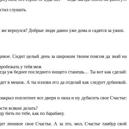
стал слушать.
 же вернулся? Добрые люди давно уже дома и садятся за ужин.
адивое. Сидит целый день за широким твоим поясом да знай на
пробежать у тебя меж
гда уж беднее последнего нищего станешь… Ты вот как сделай:
ет в мешок. А ты излови его да отделай как следует дубинкой.
закрыл поплотнее все двери и окна и ну дубасить свое Счастье:
ости всякие делать?
у бить по тебе, как по барабану.
ит ленивое свое Счастье. А за это, мол, Счастье тамбур свой