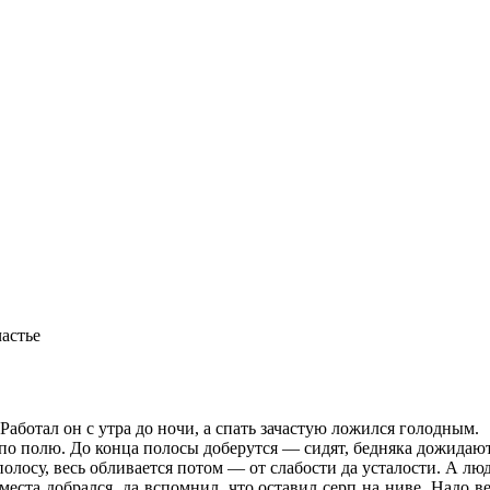
частье
аботал он с утра до ночи, а спать зачастую ложился голодным.
 по полю. До конца полосы доберутся — сидят, бедняка дожидают
 полосу, весь обливается потом — от слабости да усталости. А л
ста добрался, да вспомнил, что оставил серп на ниве. Надо верн