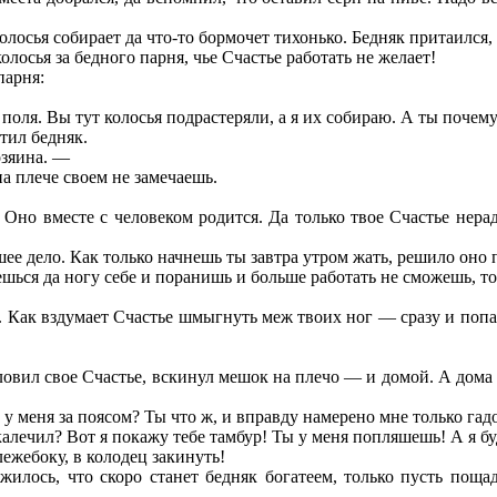
осья собирает да что-то бормочет тихонько. Бедняк притаился, 
лосья за бедного парня, чье Счастье работать не желает!
парня:
ля. Вы тут колосья подрастеряли, а я их собираю. А ты почему
тил бедняк.
озяина. —
на плече своем не замечаешь.
? Оно вместе с человеком родится. Да только твое Счастье нер
шее дело. Как только начнешь ты завтра утром жать, решило оно 
шься да ногу себе и поранишь и больше работать не сможешь, то
. Как вздумает Счастье шмыгнуть меж твоих ног — сразу и попад
зловил свое Счастье, вскинул мешок на плечо — и домой. А дома 
ь у меня за поясом? Ты что ж, и вправду намерено мне только гад
алечил? Вот я покажу тебе тамбур! Ты у меня попляшешь! А я буд
лежебоку, в колодец закинуть!
илось, что скоро станет бедняк богатеем, только пусть пощад