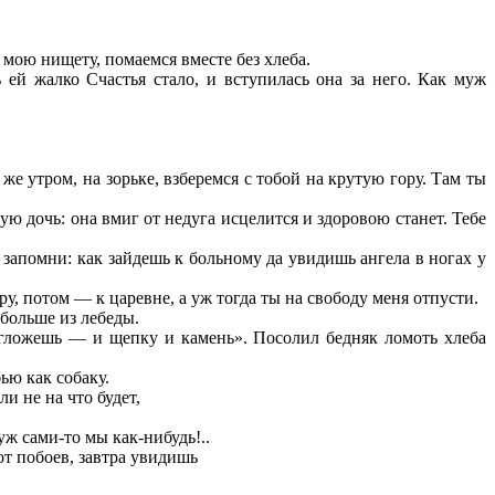
ь мою нищету, помаемся вместе без хлеба.
 ей жалко Счастья стало, и вступилась она за него. Как муж
е утром, на зорьке, взберемся с тобой на крутую гору. Там ты
ю дочь: она вмиг от недуга исцелится и здоровою станет. Тебе
 запомни: как зайдешь к больному да увидишь ангела в ногах у
ру, потом — к царевне, а уж тогда ты на свободу меня отпусти.
 больше из лебеды.
е сгложешь — и щепку и камень». Посолил бедняк ломоть хлеба
ью как собаку.
ли не на что будет,
ж сами-то мы как-нибудь!..
от побоев, завтра увидишь