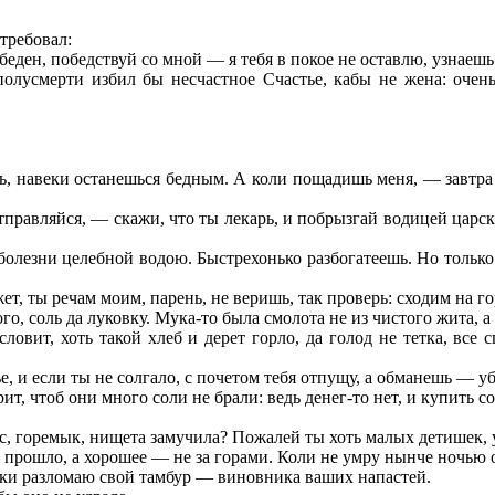
требовал:
 беден, победствуй со мной — я тебя в покое не оставлю, узнаеш
 полусмерти избил бы несчастное Счастье, кабы не жена: очень
, навеки останешься бедным. А коли пощадишь меня, — завтра ж
тправляйся, — скажи, что ты лекарь, и побрызгай водицей царску
е болезни целебной водою. Быстрехонько разбогатеешь. Но только
т, ты речам моим, парень, не веришь, так проверь: сходим на го
о, соль да луковку. Мука-то была смолота не из чистого жита, а
ловит, хоть такой хлеб и дерет горло, да голод не тетка, вс
, и если ты не солгало, с почетом тебя отпущу, а обманешь — уб
т, чтоб они много соли не брали: ведь денег-то нет, и купить со
с, горемык, нищета замучила? Пожалей ты хоть малых детишек, у
 прошло, а хорошее — не за горами. Коли не умру нынче ночью 
очки разломаю свой тамбур — виновника ваших напастей.