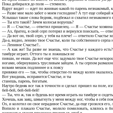
Пока добирался до поля — стемнело.
Вдруг видит — идет по жнивью какой-то парень незнакомый, кол
— Разве мне мало забот о моем господине? А тут еще собирай ко
Услышал такие слова бедняк, подбежал и схватил незнакомого 
— Ты кто такой? Зачем колосья воруешь?
— Я — Счастье, — ответил пришелец. — Я — Счастье хозяина по
— Ах, братец, я свой серп потерял и вернулся поискать, — отве
— Да вот он, твой серп, у тебя на плече! — ответило Счастье х
Да-а, видно, лениво твое Счастье, коли ты собственного серпа 
— Ленивое Счастье?..
— А как же! Ты разве не знаешь, что Счастье у каждого есть
тамбуре играет. Оттого ты и ложишься не
пивши, не евши. Да вот еще что: задумало твое Счастье нехоро
ногами, обернувшись трусливым зайцем. А ты серпом размахне
возьми мешок подлиннее и к поясу
привяжи его — так, чтобы отверстие-то между колен оказалось
Вот увидишь, исправится Счастье, и ты
станешь, парень, богатым.
Наутро бедняк все так в точности и сделал: пришел на поле, и
бей-бей, бей-бей-бей!
— Ты, что ж, так и будешь все время играть на тамбуре и сидет
Хочешь, как заяц, шмыгнуть у меня между ног, чтобы я себя пок
Ох, и колотил он свое нерадивое Счастье, да еще грозился его, 
Вопило и плакало Счастье, молило помиловать, клялось и бож
изломает и станет прилежно трудиться, чтоб в