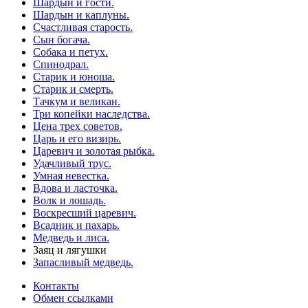
Шардын и гости.
Шардын и каплуны.
Счастливая старость.
Сын богача.
Собака и петух.
Спинодрал.
Старик и юноша.
Старик и смерть.
Тачкум и великан.
Три копейки наследства.
Цена трех советов.
Царь и его визирь.
Царевич и золотая рыбка.
Удачливый трус.
Умная невестка.
Вдова и ласточка.
Волк и лошадь.
Воскресший царевич.
Всадник и пахарь.
Медведь и лиса.
Заяц и лягушки
Запасливый медведь.
Контакты
Обмен ссылками