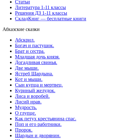
Статьи
Литература 1-11 классы
Решения ДЗ 1-11 классы
СкладКниг — бесплатные книги
Абхазские сказки
Абскрил.
Богач и пастушок.
Брат и сестра.
Младшая дочь князя.
Догадливая свинья.
Две мыши.
Ястреб Шардына.
Кот и мыши.
Сын купца и мертвец.
Куриный желудок.
Лиса и воробей.
Лисий нрав.
Мудрость.
О глупце.
Как петух крестьянина спас.
Поп и его работники.
Пророк.
Шардын и дворянин.