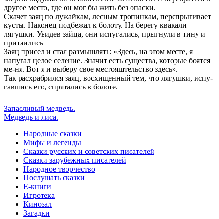
другое место, где он мог бы жить без опаски.
Скачет заяц по лужайкам, лесным тропинкам, перепрыгивает
кусты. Наконец подбежал к болоту. На берегу квакали
лягушки. Увидев зайца, они испугались, прыгнули в тину и
притаились.
Заяц присел и стал размышлять: «Здесь, на этом месте, я
напугал целое селение. Значит есть существа, которые боятся
ме-ня. Вот я и выберу свое местояштельство здесь».
Так расхрабрился заяц, восхищенный тем, что лягушки, испу-
гавшись его, спрятались в болоте.
Запасливый медведь.
Медведь и лиса.
Народные сказки
Мифы и легенды
Сказки русских и советских писателей
Сказки зарубежных писателей
Народное творчество
Послушать сказки
Е-книги
Игротека
Кинозал
Загадки