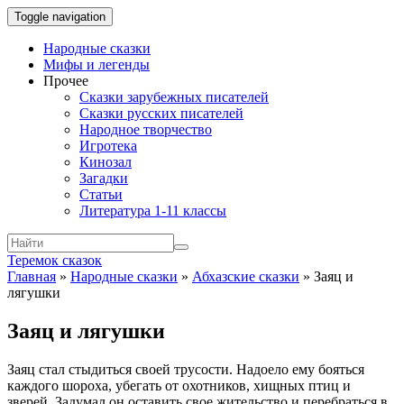
Toggle navigation
Народные сказки
Мифы и легенды
Прочее
Сказки зарубежных писателей
Сказки русских писателей
Народное творчество
Игротека
Кинозал
Загадки
Статьи
Литература 1-11 классы
Теремок сказок
Главная
»
Народные сказки
»
Абхазские сказки
»
Заяц и
лягушки
Заяц и лягушки
Заяц стал стыдиться своей трусости. Надоело ему бояться
каждого шороха, убегать от охотников, хищных птиц и
зверей. Задумал он оставить свое жительство и перебраться в