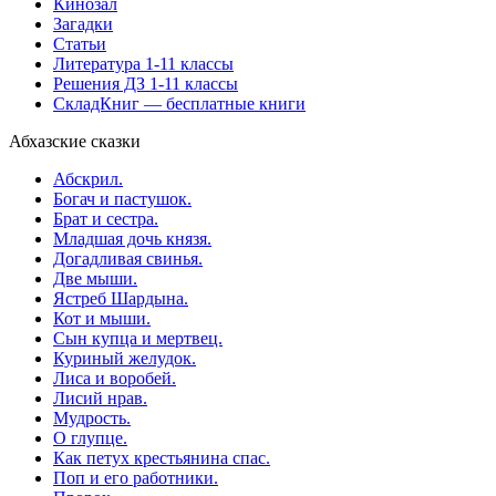
Кинозал
Загадки
Статьи
Литература 1-11 классы
Решения ДЗ 1-11 классы
СкладКниг — бесплатные книги
Абхазские сказки
Абскрил.
Богач и пастушок.
Брат и сестра.
Младшая дочь князя.
Догадливая свинья.
Две мыши.
Ястреб Шардына.
Кот и мыши.
Сын купца и мертвец.
Куриный желудок.
Лиса и воробей.
Лисий нрав.
Мудрость.
О глупце.
Как петух крестьянина спас.
Поп и его работники.