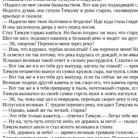
«Надоел он мне своим бахвальством. Вот как раз подходящий слу
Недолго думая, она сунула Тачкуму в руки старую, свалявшу
крыльцо и сказала:
— Надоели мне твои болтовня и безделье! Иди куда глаза глядя
И она захлопнула дверь у него перед носом.
Стал Тачкум горько каяться. Но было поздно: он знал, что стар
Шел он шел, подошел наконец к большой реке и видит: на друг
— Эй, сморчок! Перенеси меня через реку!
— Ишь, что вздумал, чурбан волосатый! Сам перенеси меня! Ни
А осмелел он так потому, что река вздулась от дождей, и ве-яяк
Услышал великан такой ответ и сильно рассердился. Схватил он 
— Вот так же я и из тебя дух выпущу, наглец ты этакий! — кри
Тачкум незаметно вынул из сумки кружок сыра, нагнулся, словн
— Вот так же и я из тебя дух выпущу, если ты сейчас же не пе
Великан поднял другой камень и так сжал его, что камень прев
— Вот так же и я тебя превращу в пыль, ничтожный старик, ес
Тачкум выхватил из своей сумки горсть муки и опять нагнулся 
— Эй, ты, пока еще цел и невредим, переходи скорее реку и пер
Испугался великан. С трудом перешел реку, посадил Тачкума на
— Однако, какой же ты легкий, старик!
— Это тебе только кажется,— ответил Тачкум.— Легко тебе меня
— Ну-ка, чуть-чуть отпусти небо, не держись за него! — сказал
Тачкум вынул шило и стал колоть великана в спину.
— Ой, держись за небо! — заревел великан громким голосом.— 
Тачкум спрятал шило, и великан понес его дальше. Перенес вел