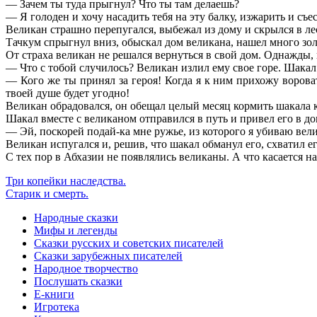
— Зачем ты туда прыгнул? Что ты там делаешь?
— Я голоден и хочу насадить тебя на эту балку, изжарить и съе
Великан страшно перепугался, выбежал из дому и скрылся в ле
Тачкум спрыгнул вниз, обыскал дом великана, нашел много золо
От страха великан не решался вернуться в свой дом. Однажды, к
— Что с тобой случилось? Великан излил ему свое горе. Шакал 
— Кого же ты принял за героя! Когда я к ним прихожу вороват
твоей душе будет угодно!
Великан обрадовался, он обещал целый месяц кормить шакала к
Шакал вместе с великаном отправился в путь и привел его в до
— Эй, поскорей подай-ка мне ружье, из которого я убиваю вели
Великан испугался и, решив, что шакал обманул его, схватил его
С тех пор в Абхазии не появлялись великаны. А что касается н
Три копейки наследства.
Старик и смерть.
Народные сказки
Мифы и легенды
Сказки русских и советских писателей
Сказки зарубежных писателей
Народное творчество
Послушать сказки
Е-книги
Игротека