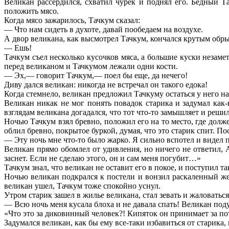
Великан рассердился, схватил чурек и поднял его. Бедный Т
положить мясо.
Когда мясо зажарилось, Тачкум сказал:
— Что нам сидеть в духоте, давай пообедаем на воздухе.
А двор великана, как высмотрел Тачкум, кончался крутым обры
— Ешь!
Тачкум съел несколько кусочков мяса, а большие куски незаме
перед великаном и Тачкумом лежали одни кости.
— Эх,— говорит Тачкум,— поел бы еще, да нечего!
Диву дался великан: никогда не встречал он такого едока!
Когда стемнело, великан предложил Тачкуму остаться у него на 
Великан никак не мог понять повадок старика и задумал как
взглядам великана догадался, что тот что-то замышляет и решил
Ночью Тачкум взял бревно, положил его на то место, где долже
облил бревно, покрытое буркой, думая, что это старик спит. П
— Эту ночь мне что-то было жарко. Я сильно вспотел и видел 
Великан прямо обомлел от удивления, но ничего не ответил,
заснет. Если не сделаю этого, он и сам меня погубит…»
Тачкум знал, что великан не оставит его в покое, и поступил та
Ночью великан подкрался к постели и вонзил раскаленный жел
великан ушел, Тачкум тоже спокойно уснул.
Утром старик зашел в жилье великана, стал зевать и жаловаться
— Всю ночь меня кусала блоха и не давала спать! Великан под
«Что это за диковинный человек?! Кипяток он принимает за по
Задумался великан, как бы ему все-таки избавиться от старика, 