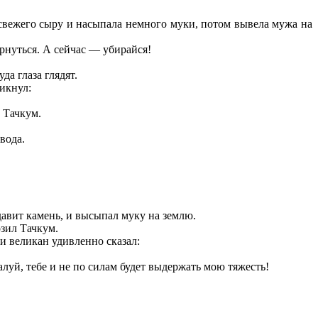
свежего сыру и насыпала немного муки, потом вывела мужа на
ернуться. А сейчас — убирайся!
да глаза глядят.
икнул:
 Тачкум.
вода.
давит камень, и высыпал муку на землю.
озил Тачкум.
ки великан удивленно сказал:
алуй, тебе и не по силам будет выдержать мою тяжесть!