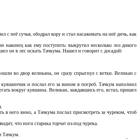
 с неё сучья, ободрал кору и стал насаживать на неё дичь, как
он наконец как ему поступить: выкрутил несколько лоз дикого
шел он в лес искать Тачкума. Нашел и говорит с досадой:
вошли во двор великана, он сразу спрыгнул с ветки. Великан с
му кувшинчик и послал его за вином в погреб. Тачкум наполнил
гать вокруг кувшина. Великан, заждавшись его, встал, пришел
.
 в него вино, а Тачкума послал присмотреть за чуреком, чтоб
идит, что ноги старика торчат из-под чурека.
л Тачкум.