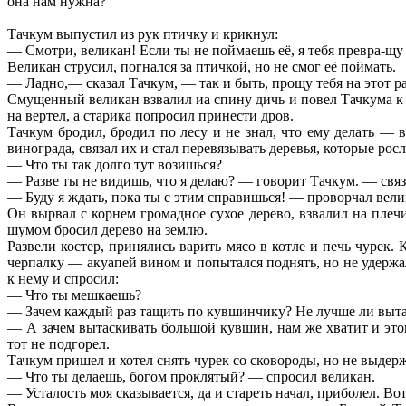
она нам нужна?
Тачкум выпустил из рук птичку и крикнул:
— Смотри, великан! Если ты не поймаешь её, я тебя превра-щу
Великан струсил, погнался за птичкой, но не смог её поймать.
— Ладно,— сказал Тачкум, — так и быть, прощу тебя на этот ра
Смущенный великан взвалил иа спину дичь и повел Тачкума к св
на вертел, а старика попросил принести дров.
Тачкум бродил, бродил по лесу и не знал, что ему делать — 
винограда, связал их и стал перевязывать деревья, которые рос
— Что ты так долго тут возишься?
— Разве ты не видишь, что я делаю? — говорит Тачкум. — связ
— Буду я ждать, пока ты с этим справишься! — проворчал вели
Он вырвал с корнем громадное сухое дерево, взвалил на плечи
шумом бросил дерево на землю.
Развели костер, принялись варить мясо в котле и печь чурек.
черпалку — акуапей вином и попытался поднять, но не удержа
к нему и спросил:
— Что ты мешкаешь?
— Зачем каждый раз тащить по кувшинчику? Не лучше ли вытащ
— А зачем вытаскивать большой кувшин, нам же хватит и этог
тот не подгорел.
Тачкум пришел и хотел снять чурек со сковороды, но не выдержа
— Что ты делаешь, богом проклятый? — спросил великан.
— Усталость моя сказывается, да и стареть начал, приболел. В