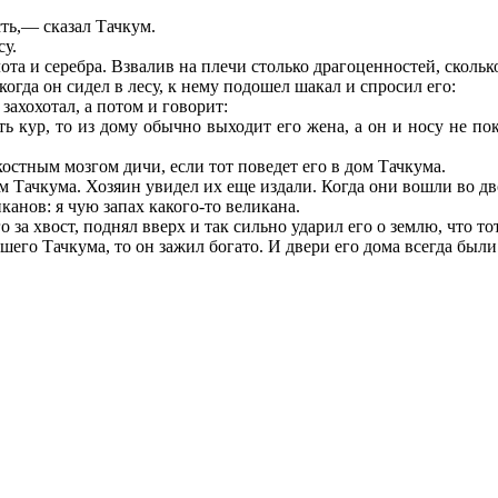
сть,— сказал Тачкум.
су.
та и серебра. Взвалив на плечи столько драгоценностей, сколько
огда он сидел в лесу, к нему подошел шакал и спросил его:
захохотал, а потом и говорит:
ь кур, то из дому обычно выходит его жена, а он и носу не пок
остным мозгом дичи, если тот поведет его в дом Тачкума.
м Тачкума. Хозяин увидел их еще издали. Когда они вошли во дво
канов: я чую запах какого-то великана.
 за хвост, поднял вверх и так сильно ударил его о землю, что то
ашего Тачкума, то он зажил богато. И двери его дома всегда был