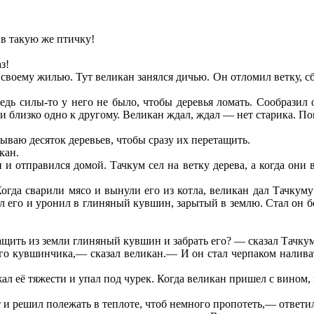
 в такую же птичку!
з!
оему жилью. Тут великан занялся дичью. Он отломил ветку, сбил
ведь силы-то у него не было, чтобы деревья ломать. Сообразил 
ли близко одно к другому. Великан ждал, ждал — нет старика. По
ываю десяток деревьев, чтобы сразу их перетащить.
кан.
 и отправился домой. Тачкум сел на ветку дерева, а когда они 
 Когда сварили мясо и вынули его из котла, великан дал Тачку
л его и уронил в глиняный кувшин, зарытый в землю. Стал он бе
ить из земли глиняный кувшин и забрать его? — сказал Тачкум
о кувшинчика,— сказал великан.— И он стал черпаком наливать
л её тяжести и упал под чурек. Когда великан пришел с вином, в
от и решил полежать в теплоте, чтоб немного пропотеть,— ответи