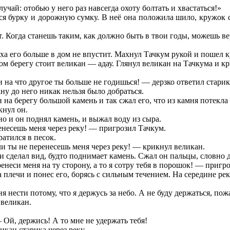
чай: отобью у него раз навсегда охоту болтать и хвастаться!»
юся бурку и дорожную сумку. В неё она положила шило, кружок 
т. Когда станешь таким, как должно быть в твои годы, можешь в
уха его больше в дом не впустит. Махнул Тачкум рукой и пошел ку
ом берегу стоит великан — адау. Глянул великан на Тачкума и кр
 на что другое ты больше не годишься! — дерзко ответил старик
ану до него никак нельзя было добраться.
на берегу большой камень и так сжал его, что из камня потекла 
кнул он.
о и он поднял камень, и выжал воду из сыра.
ренесешь меня через реку! — пригрозил Тачкум.
ратился в песок.
ли ты не перенесешь меня через реку! — крикнул великан.
и сделал вид, будто поднимает камень. Сжал он пальцы, словно 
енеси меня на ту сторону, а то я сотру тебя в порошок! — пригр
 плечи и понес его, борясь с сильным течением. На середине ре
 нести потому, что я держусь за небо. А не буду держаться, пож
 великан.
Ой, держись! А то мне не удержать тебя!
икан старика через реку.