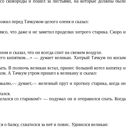
к со сковороды и пошел за листьями, на которые должны были
ожил перед Тачкумом целого оленя и сказал:
ясо, что даже и не заметил проделки хитрого старика. Скоро и
ом и сказал, что он всегда спит на свежем воздухе.
рю его кипятком…» — думает великан. Хитрый Тачкум по косым
дать. В полночь великан встал, принес большой котел кипятку и
ком. А Тачкум утром пришел к великану и сказал:
акалю,— думает,— железный прут и проткну старика, когда он
тался.
елался со стариком!» — подумал он и отправился спать. Когда
я о балку, схватился за неё и повис. Удивился великан: