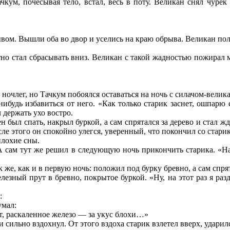
ачкум, почесывая тело, встал, весь в поту. Великан снял чуре
вом. Вышли оба во двор и уселись на краю обрыва. Великан пол
тно стал сбрасывать вниз. Великан с такой жадностью пожирал м
ночлег, но Тачкум побоялся оставаться на ночь с силачом-великан
-нибудь избавиться от него. «Как только старик заснет, ошпа
 держать ухо востро.
н был спать, накрыл буркой, а сам спрятался за дерево и стал ж
осле этого он спокойно улегся, уверенный, что покончил со стари
плохие сны.
 А сам тут же решил в следующую ночь прикончить старика. «Н
к же, как и в первую ночь: положил под бурку бревно, а сам спря
езный прут в бревно, покрытое буркой. «Ну, на этот раз я разд
:
умал:
т, раскаленное железо — за укус блохи…»
и сильно вздохнул. От этого вздоха старик взлетел вверх, ударилс