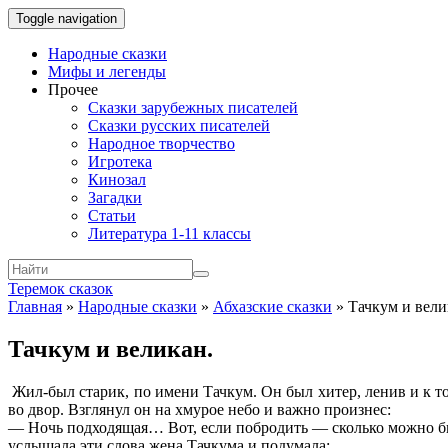
Toggle navigation
Народные сказки
Мифы и легенды
Прочее
Сказки зарубежных писателей
Сказки русских писателей
Народное творчество
Игротека
Кинозал
Загадки
Статьи
Литература 1-11 классы
Теремок сказок
Главная
»
Народные сказки
»
Абхазские сказки
»
Тачкум и вели
Тачкум и великан.
Жил-был старик, по имени Тачкум. Он был хитер, ленив и к т
во двор. Взглянул он на хмурое небо и важно произнес:
— Ночь подходящая… Вот, если побродить — сколько можно бы
услышала эти слова жена Тачкума и подумала: