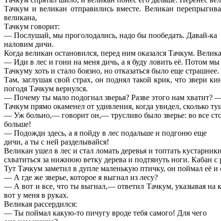
Тачкум и великан отправились вместе. Великан перепрыгива
великана,
Тачкум говорит:
— Послушай, мы проголодались, надо бы пообедать. Давай-ка
наловим дичи.
Когда великан остановился, перед ним оказался Тачкум. Велика
— Иди в лес и гони на меня дичь, а я буду ловить её. Потом мы
Тачкуму хоть и стало боязно, но отказаться было еще страшнее.
Там, заглушая свой страх, он поднял такой крик, что звери 
погодя Тачкум вернулся.
— Почему ты мало подогнал зверья? Разве этого нам хватит? 
Тачкум прямо окаменел от удивления, когда увидел, сколько ту
— Уж больно,— говорит он,— трусливо было зверье: во все ст
больше!
— Подожди здесь, а я пойду в лес подальше и подгоню еще
дичи, а ты с ней разделывайся!
Великан ушел в лес и стал ломать деревья и топтать кустарник
схватиться за нижнюю ветку дерева и подтянуть ноги. Кабан с р
Тут Тачкум заметил в дупле маленькую птичку, он поймал её и 
— А где же зверье, которое я выгнал из лесу?
— А вот и все, что ты выгнал,— ответил Тачкум, указывая на к
вот у меня в руках.
Великая рассердился:
— Ты поймал какую-то пичугу вроде тебя самого! Для чего