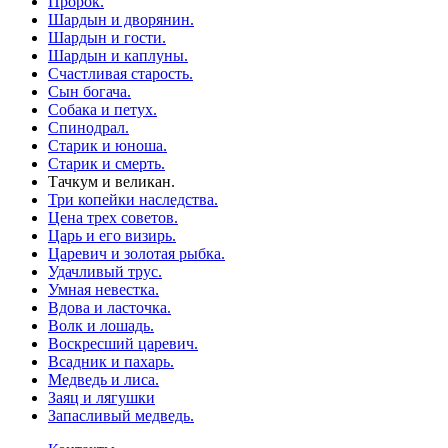
Пророк.
Шардын и дворянин.
Шардын и гости.
Шардын и каплуны.
Счастливая старость.
Сын богача.
Собака и петух.
Спинодрал.
Старик и юноша.
Старик и смерть.
Тачкум и великан.
Три копейки наследства.
Цена трех советов.
Царь и его визирь.
Царевич и золотая рыбка.
Удачливый трус.
Умная невестка.
Вдова и ласточка.
Волк и лошадь.
Воскресший царевич.
Всадник и пахарь.
Медведь и лиса.
Заяц и лягушки
Запасливый медведь.