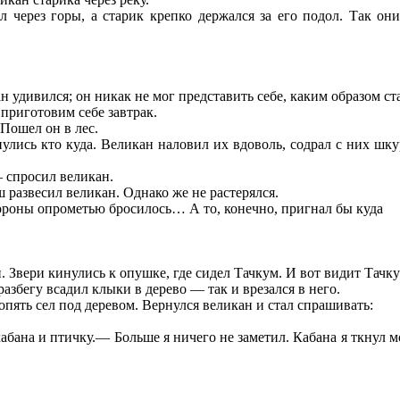
л через горы, а старик крепко держался за его подол. Так он
н удивился; он никак не мог представить себе, каким образом ст
 приготовим себе завтрак.
 Пошел он в лес.
кинулись кто куда. Великан наловил их вдоволь, содрал с них ш
— спросил великан.
ш развесил великан. Однако же не растерялся.
ороны опрометью бросилось… А то, конечно, пригнал бы куда
и. Звери кинулись к опушке, где сидел Тачкум. И вот видит Тачк
азбегу всадил клыки в дерево — так и врезался в него.
опять сел под деревом. Вернулся великан и стал спрашивать:
абана и птичку.— Больше я ничего не заметил. Кабана я ткнул мор