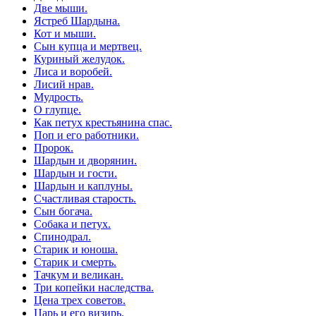
Две мыши.
Ястреб Шардына.
Кот и мыши.
Сын купца и мертвец.
Куриный желудок.
Лиса и воробей.
Лисий нрав.
Мудрость.
О глупце.
Как петух крестьянина спас.
Поп и его работники.
Пророк.
Шардын и дворянин.
Шардын и гости.
Шардын и каплуны.
Счастливая старость.
Сын богача.
Собака и петух.
Спинодрал.
Старик и юноша.
Старик и смерть.
Тачкум и великан.
Три копейки наследства.
Цена трех советов.
Царь и его визирь.