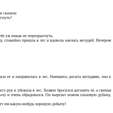
и сказала:
ыгнуть?
ебе уж никак не перепрыгнуть.
у, спокойно пришла в лес и вдоволь наелась желудей. Вечером
ла ее и направилась в лес. Наевшись досыта желудями, она к
го рук и убежала в лес. Хозяин бросился догонять её, а свинья
бычу и очень обрадовался. Он вырезал ножом ольховую дубину,
ажет им какую-нибудь хорошую добычу!