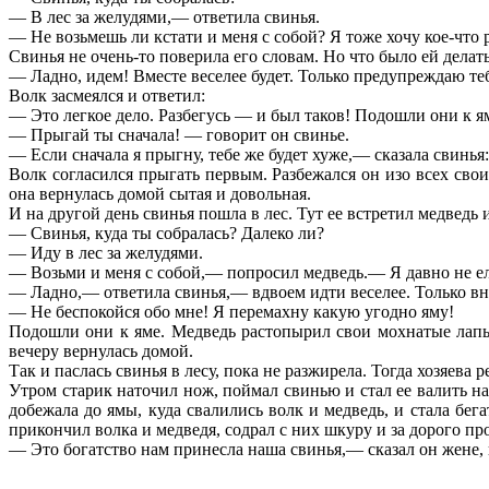
— В лес за желудями,— ответила свинья.
— Не возьмешь ли кстати и меня с собой? Я тоже хочу кое-что 
Свинья не очень-то поверила его словам. Но что было ей дела
— Ладно, идем! Вместе веселее будет. Только предупреждаю те
Волк засмеялся и ответил:
— Это легкое дело. Разбегусь — и был таков! Подошли они к ям
— Прыгай ты сначала! — говорит он свинье.
— Если сначала я прыгну, тебе же будет хуже,— сказала свинья
Волк согласился прыгать первым. Разбежался он изо всех сво
она вернулась домой сытая и довольная.
И на другой день свинья пошла в лес. Тут ее встретил медведь 
— Свинья, куда ты собралась? Далеко ли?
— Иду в лес за желудями.
— Возьми и меня с собой,— попросил медведь.— Я давно не ел
— Ладно,— ответила свинья,— вдвоем идти веселее. Только вна
— Не беспокойся обо мне! Я перемахну какую угодно яму!
Подошли они к яме. Медведь растопырил свои мохнатые лапы,
вечеру вернулась домой.
Так и паслась свинья в лесу, пока не разжирела. Тогда хозяева р
Утром старик наточил нож, поймал свинью и стал ее валить на 
добежала до ямы, куда свалились волк и медведь, и стала бе
прикончил волка и медведя, содрал с них шкуру и за дорого пр
— Это богатство нам принесла наша свинья,— сказал он жене,