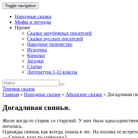
Toggle navigation
Народные сказки
Мифы и легенды
Прочее
Сказки зарубежных писателей
Сказки русских писателей
Народное творчество
Игротека
Кинозал
Загадки
Статьи
Литература 1-11 классы
Теремок сказок
Главная
»
Народные сказки
»
Абхазские сказки
»
Догадливая св
Догадливая свинья.
Жили когда-то старик со старухой. У них была одна-единстве
питалась.
Однажды свинья, как всегда, пошла в лес. На опушке ее встрет
— Свинья, куда ты собралась?