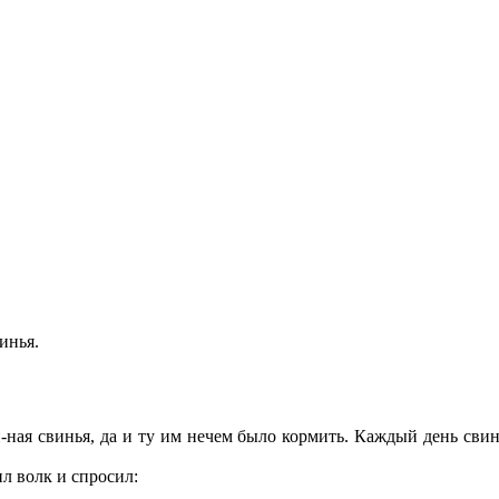
инья.
н-ная свинья, да и ту им нечем было кормить. Каждый день свин
ил волк и спросил: