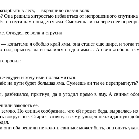
раздобыть в лесу,— вкрадчиво сказал волк.
ть? Она решила хитростью избавиться от непрошенного спутника 
бя: на пути нам попадется яма. Сможешь ли ты через нее перепр
е. Оглядел ее волк и струсил.
: — копытами я обобью край ямы, она станет еще шире, и тогда т
их сил, прыгнул да и свалился на дно ямы… А свинья обошла ям
и спросил:
 желудей и хочу ими полакомиться!
й: на пути будет большая яма. Сумеешь ли ты ее перепрыгнуть?
 разбежался, прыгнул, да и угодил прямо в яму. А свинья обош
ешили заколоть её.
землю. Но свинья сообразила, что ей грозит беда, вырвалась из е
гать вокруг нее. Старик заглянул в яму, увидел неожиданную до
одал.
 и они оба решили не колоть свинью: может быть, она опять ук