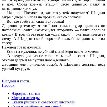
в дом. Сосед кое-как втащил свою длинную палку и
вызывающе крикнул:
— Начинай! Посмотрим, как это у тебя получится? Шардын
закрыл дверь и напал на противника со словами:
— Вот где требуется сила и сноровка!
Дворянин размахнулся что было силы, но удар пришелся по
потолочной балке. Размахнулся вторично — палка пробила
крышу. В третий раз размахнулся палкой — она зацепилась за
стену, А Шардын своей короткой палкой нещадно колотил
соседа.
Наконец тот взмолился:
— Если ты мужчина, не убивай меня! Бери все, что хочешь!
— В следующий раз не спорь со мной! — сказал Шардын,
открыл дверь и выпустил побежденного.
Дворянин еле приплелся домой. А Шардыну достался весь
урожай кукурузы.
Шардын и гости.
Пророк.
Народные сказки
Мифы и легенды
Сказки русских и советских писателей
Сказки зарубежных писателей