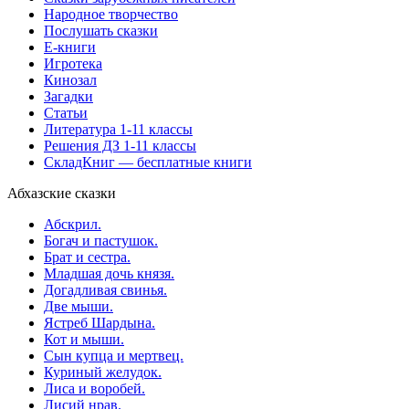
Народное творчество
Послушать сказки
Е-книги
Игротека
Кинозал
Загадки
Статьи
Литература 1-11 классы
Решения ДЗ 1-11 классы
СкладКниг — бесплатные книги
Абхазские сказки
Абскрил.
Богач и пастушок.
Брат и сестра.
Младшая дочь князя.
Догадливая свинья.
Две мыши.
Ястреб Шардына.
Кот и мыши.
Сын купца и мертвец.
Куриный желудок.
Лиса и воробей.
Лисий нрав.