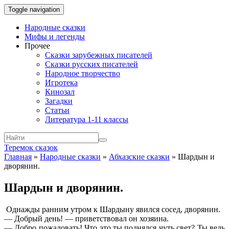
Toggle navigation
Народные сказки
Мифы и легенды
Прочее
Сказки зарубежных писателей
Сказки русских писателей
Народное творчество
Игротека
Кинозал
Загадки
Статьи
Литература 1-11 классы
Теремок сказок
Главная
»
Народные сказки
»
Абхазские сказки
»
Шардын и
дворянин.
Шардын и дворянин.
Однажды ранним утром к Шардыну явился сосед, дворянин.
— Добрый день! — приветствовал он хозяина.
— Добро пожаловать! Что это ты поднялся чуть свет? Ты ведь