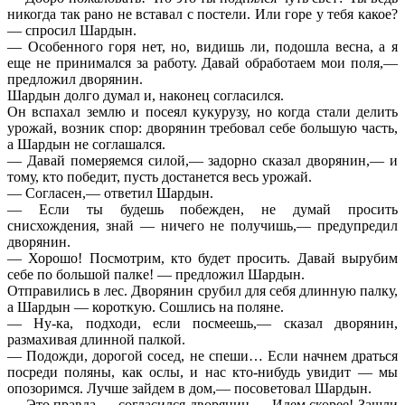
никогда так рано не вставал с постели. Или горе у тебя какое?
— спросил Шардын.
— Особенного горя нет, но, видишь ли, подошла весна, а я
еще не принимался за работу. Давай обработаем мои поля,—
предложил дворянин.
Шардын долго думал и, наконец согласился.
Он вспахал землю и посеял кукурузу, но когда стали делить
урожай, возник спор: дворянин требовал себе большую часть,
а Шардын не соглашался.
— Давай померяемся силой,— задорно сказал дворянин,— и
тому, кто победит, пусть достанется весь урожай.
— Согласен,— ответил Шардын.
— Если ты будешь побежден, не думай просить
снисхождения, знай — ничего не получишь,— предупредил
дворянин.
— Хорошо! Посмотрим, кто будет просить. Давай вырубим
себе по большой палке! — предложил Шардын.
Отправились в лес. Дворянин срубил для себя длинную палку,
а Шардын — короткую. Сошлись на поляне.
— Ну-ка, подходи, если посмеешь,— сказал дворянин,
размахивая длинной палкой.
— Подожди, дорогой сосед, не спеши… Если начнем драться
посреди поляны, как ослы, и нас кто-нибудь увидит — мы
опозоримся. Лучше зайдем в дом,— посоветовал Шардын.
— Это правда,— согласился дворянин.— Идем скорее! Зашли