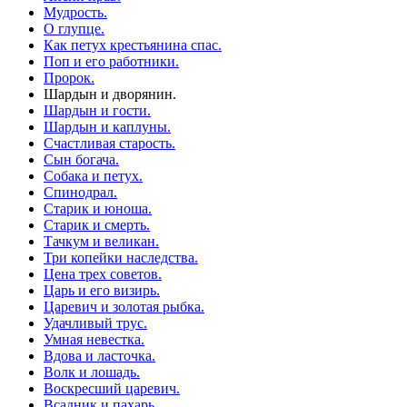
Мудрость.
О глупце.
Как петух крестьянина спас.
Поп и его работники.
Пророк.
Шардын и дворянин.
Шардын и гости.
Шардын и каплуны.
Счастливая старость.
Сын богача.
Собака и петух.
Спинодрал.
Старик и юноша.
Старик и смерть.
Тачкум и великан.
Три копейки наследства.
Цена трех советов.
Царь и его визирь.
Царевич и золотая рыбка.
Удачливый трус.
Умная невестка.
Вдова и ласточка.
Волк и лошадь.
Воскресший царевич.
Всадник и пахарь.