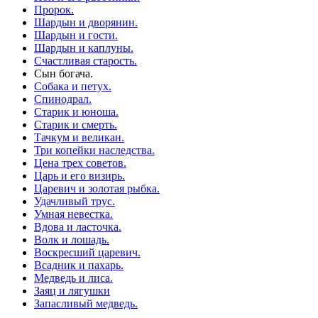
Пророк.
Шардын и дворянин.
Шардын и гости.
Шардын и каплуны.
Счастливая старость.
Сын богача.
Собака и петух.
Спинодрал.
Старик и юноша.
Старик и смерть.
Тачкум и великан.
Три копейки наследства.
Цена трех советов.
Царь и его визирь.
Царевич и золотая рыбка.
Удачливый трус.
Умная невестка.
Вдова и ласточка.
Волк и лошадь.
Воскресший царевич.
Всадник и пахарь.
Медведь и лиса.
Заяц и лягушки
Запасливый медведь.