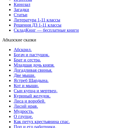
Кинозал
Загадки
Статьи
Литература 1-11 классы
Решения ДЗ 1-11 классы
СкладКниг — бесплатные книги
Абхазские сказки
Абскрил.
Богач и пастушок.
Брат и сестра.
Младшая дочь князя.
Догадливая свинья.
Две мыши.
Ястреб Шардына.
Кот и мыши.
Сын купца и мертвец.
Куриный желудок.
Лиса и воробей.
Лисий нрав.
Мудрость.
О глупце.
Как петух крестьянина спас.
Поп и его работники.