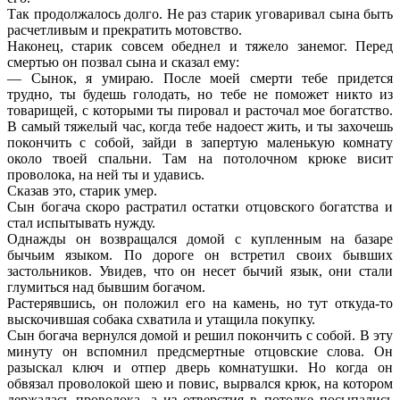
Так продолжалось долго. Не раз старик уговаривал сына быть
расчетливым и прекратить мотовство.
Наконец, старик совсем обеднел и тяжело занемог. Перед
смертью он позвал сына и сказал ему:
— Сынок, я умираю. После моей смерти тебе придется
трудно, ты будешь голодать, но тебе не поможет никто из
товарищей, с которыми ты пировал и расточал мое богатство.
В самый тяжелый час, когда тебе надоест жить, и ты захочешь
покончить с собой, зайди в запертую маленькую комнату
около твоей спальни. Там на потолочном крюке висит
проволока, на ней ты и удавись.
Сказав это, старик умер.
Сын богача скоро растратил остатки отцовского богатства и
стал испытывать нужду.
Однажды он возвращался домой с купленным на базаре
бычьим языком. По дороге он встретил своих бывших
застольников. Увидев, что он несет бычий язык, они стали
глумиться над бывшим богачом.
Растерявшись, он положил его на камень, но тут откуда-то
выскочившая собака схватила и утащила покупку.
Сын богача вернулся домой и решил покончить с собой. В эту
минуту он вспомнил предсмертные отцовские слова. Он
разыскал ключ и отпер дверь комнатушки. Но когда он
обвязал проволокой шею и повис, вырвался крюк, на котором
держалась проволока, а из отверстия в потолке посыпались