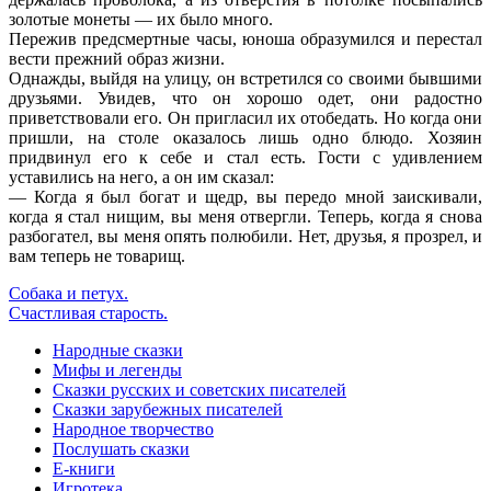
золотые монеты — их было много.
Пережив предсмертные часы, юноша образумился и перестал
вести прежний образ жизни.
Однажды, выйдя на улицу, он встретился со своими бывшими
друзьями. Увидев, что он хорошо одет, они радостно
приветствовали его. Он пригласил их отобедать. Но когда они
пришли, на столе оказалось лишь одно блюдо. Хозяин
придвинул его к себе и стал есть. Гости с удивлением
уставились на него, а он им сказал:
— Когда я был богат и щедр, вы передо мной заискивали,
когда я стал нищим, вы меня отвергли. Теперь, когда я снова
разбогател, вы меня опять полюбили. Нет, друзья, я прозрел, и
вам теперь не товарищ.
Собака и петух.
Счастливая старость.
Народные сказки
Мифы и легенды
Сказки русских и советских писателей
Сказки зарубежных писателей
Народное творчество
Послушать сказки
Е-книги
Игротека