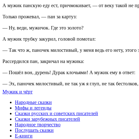
А мужик панскую еду ест, причмокивает, — от веку такой не п
Только прожевал, — пан за картуз:
— Ну, веди, мужичок. Где это золото?
А мужик трубку закурил, головой помотал:
— Так что ж, паночек милостивый, у меня ведь его нету, этого
Рассердился пан, закричал на мужика:
— Пошёл вон, дурень! Дурак клочьями! А мужик ему в ответ:
— Эх, паночек милостивый, не так уж я глуп, не так бестолков
Мужик и чёрт
Народные сказки
Мифы и легенды
Сказки русских и советских писателей
Сказки зарубежных писателей
Народное творчество
Послушать сказки
Е-книги