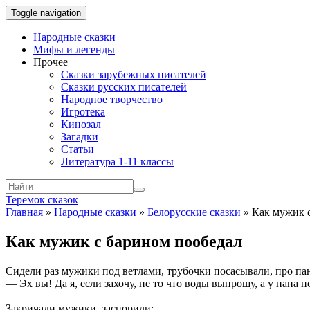
Toggle navigation
Народные сказки
Мифы и легенды
Прочее
Сказки зарубежных писателей
Сказки русских писателей
Народное творчество
Игротека
Кинозал
Загадки
Статьи
Литература 1-11 классы
Теремок сказок
Главная
»
Народные сказки
»
Белорусские сказки
»
Как мужик 
Как мужик с барином пообедал
Сидели раз мужики под ветлами, трубочки посасывали, про пан
— Эх вы! Да я, если захочу, не то что воды выпрошу, а у пана 
Закричали мужики, заспорили: