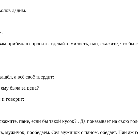
волов дадим.
м:
ам прибежал спросить: сделайте милость, пан, скажите, что бы с
шёл, а всё своё твердит:
 ему была за цена?
 и говорит:
кажите, пане, если бы такой кусок?.. Да показывает на свою голо
, мужичок, пообедаем. Сел мужичок с паном, обедает. Пан аж гори