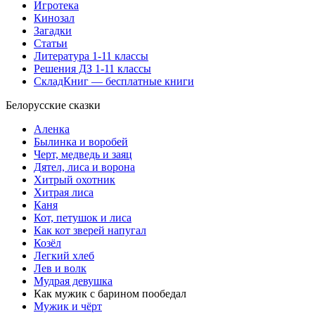
Игротека
Кинозал
Загадки
Статьи
Литература 1-11 классы
Решения ДЗ 1-11 классы
СкладКниг — бесплатные книги
Белорусские сказки
Аленка
Былинка и воробей
Черт, медведь и заяц
Дятел, лиса и ворона
Хитрый охотник
Хитрая лиса
Каня
Кот, петушок и лиса
Как кот зверей напугал
Козёл
Легкий хлеб
Лев и волк
Мудрая девушка
Как мужик с барином пообедал
Мужик и чёрт