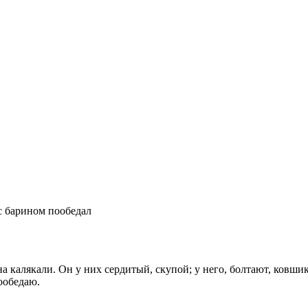
с барином пообедал
а калякали. Он у них сердитый, скупой; у него, болтают, ковши
пообедаю.