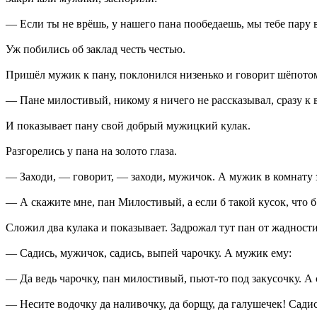
— Если ты не врёшь, у нашего пана пообедаешь, мы тебе пару 
Уж побились об заклад честь честью.
Пришёл мужик к пану, поклонился низенько и говорит шёпото
— Пане милостивый, никому я ничего не рассказывал, сразу к в
И показывает пану свой добрый мужицкий кулак.
Разгорелись у пана на золото глаза.
— Заходи, — говорит, — заходи, мужичок. А мужик в комнату за
— А скажите мне, пан Милостивый, а если б такой кусок, что б
Сложил два кулака и показывает. Задрожал тут пан от жадности
— Садись, мужичок, садись, выпей чарочку. А мужик ему:
— Да ведь чарочку, пан милостивый, пьют-то под закусочку. А с
— Несите водочку да наливочку, да борщу, да галушечек! Садись