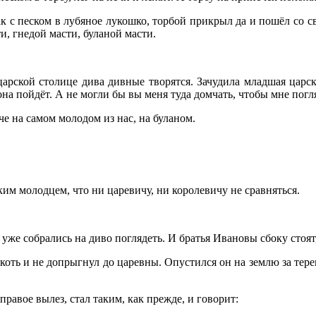
к с песком в лубяное лукошко, торбой прикрыл да и пошёл со с
и, гнедой масти, буланой масти.
рской столице дива дивные творятся. Зачудила младшая царская
ж она пойдёт. А не могли бы вы меня туда домчать, чтобы мне погл
 на самом молодом из нас, на буланом.
ким молодцем, что ни царевичу, ни королевичу не сравняться.
м уже собрались на диво поглядеть. И братья Ивановы сбоку стоя
локоть и не допрыгнул до царевны. Опустился он на землю за тер
 правое вылез, стал таким, как прежде, и говорит: