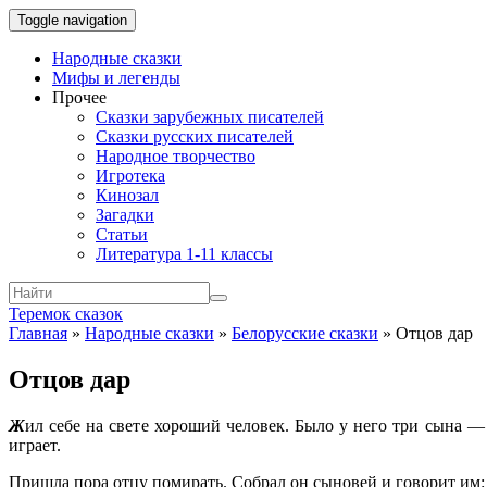
Toggle navigation
Народные сказки
Мифы и легенды
Прочее
Сказки зарубежных писателей
Сказки русских писателей
Народное творчество
Игротека
Кинозал
Загадки
Статьи
Литература 1-11 классы
Теремок сказок
Главная
»
Народные сказки
»
Белорусские сказки
»
Отцов дар
Отцов дар
Ж
ил себе на свете хороший человек. Было у него три сына 
играет.
Пришла пора отцу помирать. Собрал он сыновей и говорит им: