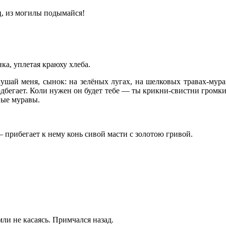
ц, из могилы подымайся!
ка, уплетая краюху хлеба.
ушай меня, сынок: на зелёных лугах, на шелковых травах-мурав
дбегает. Коли нужен он будет тебе — ты крикни-свистни громким 
вые муравы.
прибегает к нему конь сивой масти с золотою гривой.
мли не касаясь. Примчался назад.