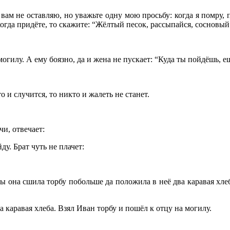
м не оставляю, но уважьте одну мою просьбу: когда я помру, 
да придёте, то скажите: “Жёлтый песок, рассыпайся, сосновый г
гилу. А ему боязно, да и жена не пускает: “Куда ты пойдёшь, ещ
и случится, то никто и жалеть не станет.
чи, отвечает:
ду. Брат чуть не плачет:
 она сшила торбу побольше да положила в неё два каравая хлеба
 каравая хлеба. Взял Иван торбу и пошёл к отцу на могилу.