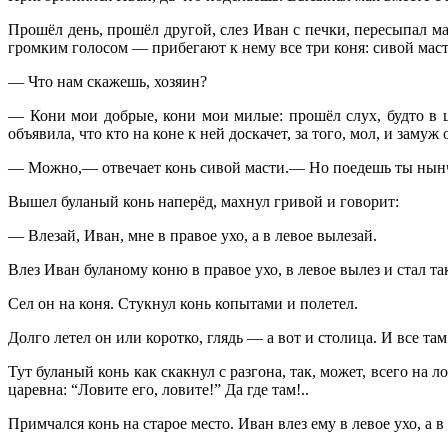
Прошёл день, прошёл другой, слез Иван с печки, пересыпал ма
громким голосом — прибегают к нему все три коня: сивой маст
— Что нам скажешь, хозяин?
— Кони мои добрые, кони мои милые: прошёл слух, будто в ца
объявила, что кто на коне к ней доскачет, за того, мол, и заму
— Можно,— отвечает конь сивой масти.— Но поедешь ты нынче
Вышел буланый конь наперёд, махнул гривой и говорит:
— Влезай, Иван, мне в правое ухо, а в левое вылезай.
Влез Иван буланому коню в правое ухо, в левое вылез и стал та
Сел он на коня. Стукнул конь копытами и полетел.
Долго летел он или коротко, глядь — а вот и столица. И все та
Тут буланый конь как скакнул с разгона, так, может, всего на 
царевна: “Ловите его, ловите!” Да где там!..
Примчался конь на старое место. Иван влез ему в левое ухо, а в