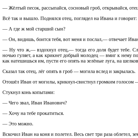
— Жёлтый песок, рассыпайся, сосновый гроб, открывайся, оте
Всё так и вышло. Поднялся отец, поглядел на Ивана и говорит:
— А где ж мой старший сын?
— Он, видишь, боится тебя, вот меня и послал,— отвечает Иван
— Ну что ж,— вздохнул отец,— тогда его доля будет тебе. Сл
ночью гуляет, а как крикнет добрый молодец — вмиг к нему по
как натешишься им, пусти его опять на зелёные луга, на шелко
Сказал так отец, лёг опять в гроб — могила вслед и закрылась.
Отошёл Иван от могилы, крикнул-свистнул громким голосом — 
Стукнул конь копытами:
— Чего звал, Иван Иванович?
— Хочу на тебе прокатиться.
— Это можно.
Вскочил Иван на коня и полетел. Весь свет три раза облетел, зе