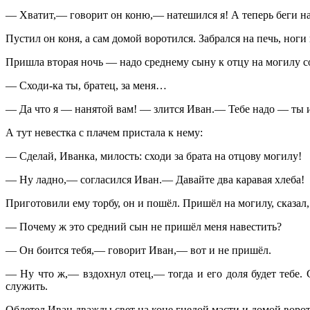
— Хватит,— говорит он коню,— натешился я! А теперь беги на 
Пустил он коня, а сам домой воротился. Забрался на печь, ноги
Пришла вторая ночь — надо среднему сыну к отцу на могилу с
— Сходи-ка ты, братец, за меня…
— Да что я — нанятой вам! — злится Иван.— Тебе надо — ты и
А тут невестка с плачем пристала к нему:
— Сделай, Иванка, милость: сходи за брата на отцову могилу!
— Ну ладно,— согласился Иван.— Давайте два каравая хлеба!
Приготовили ему торбу, он и пошёл. Пришёл на могилу, сказал, 
— Почему ж это средний сын не пришёл меня навестить?
— Он боится тебя,— говорит Иван,— вот и не пришёл.
— Ну что ж,— вздохнул отец,— тогда и его доля будет тебе. 
служить.
Облетел Иван дважды свет на коне гнедой масти и домой ворот