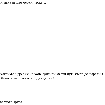
ки мака да две мерки песка…
какой-то царевич на коне буланой масти чуть было до царевны
овите; его, ловите!” Да где там!
вёртого яруса.