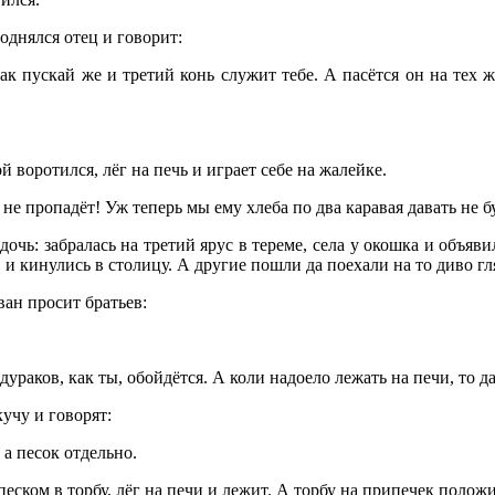
однялся отец и говорит:
к пускай же и третий конь служит тебе. А пасётся он на тех ж
 воротился, лёг на печь и играет себе на жалейке.
е пропадёт! Уж теперь мы ему хлеба по два каравая давать не бу
очь: забралась на третий ярус в тереме, села у окошка и объявила
, и кинулись в столицу. А другие пошли да поехали на то диво гл
ан просит братьев:
ураков, как ты, обойдётся. А коли надоело лежать на печи, то д
кучу и говорят:
 а песок отдельно.
ском в торбу, лёг на печи и лежит. А торбу на припечек положил