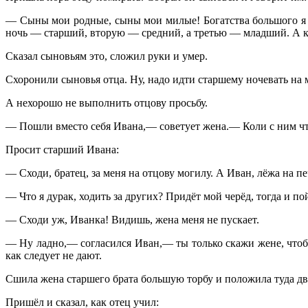
— Сыны мои родные, сыны мои милые! Богатства большого я ва
ночь — старший, вторую — средний, а третью — младший. А ког
Сказал сыновьям это, сложил руки и умер.
Схоронили сыновья отца. Ну, надо идти старшему ночевать на мо
А нехорошо не выполнить отцову просьбу.
— Пошли вместо себя Ивана,— советует жена.— Коли с ним что 
Просит старший Ивана:
— Сходи, братец, за меня на отцову могилу. А Иван, лёжа на пе
— Что я дурак, ходить за других? Придёт мой черёд, тогда и пой
— Сходи уж, Иванка! Видишь, жена меня не пускает.
— Ну ладно,— согласился Иван,— ты только скажи жене, чтобы
как следует не дают.
Сшила жена старшего брата большую торбу и положила туда два
Пришёл и сказал, как отец учил: