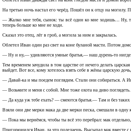
На третью ночь настал его черёд. Пошёл он к отцу на могилу. П
— Жалко мне тебя, сынок: ты всё один ко мне ходишь… Ну, та
теперь больше ко мне не ходи.
Сказал это отец, лёг в гроб, а могила за ним и закрылась.
Облетел Иван один раз свет на коне буланой масти. Потом домой
— Ну и ну,— удивляются умные братья,— наш дурень-то нигде н
Тем временем зачудила в том царстве от нечего делать царская д
выйдет. Вот все, кому хотелось взять себе в жёны царскую дочь
— Давай-ка и мы поедем поглядим. Стали они собираться. А Ив
— Возьмите и меня с собой. Мне тоже охота на диво поглядеть.
— Да куда уж тебе ехать? — смеются братья.— Там и без таких д
Взяли они две мерки мака да две мерки песка, смешали в одну 
— Пока мы вернёмся, чтобы ты всё это перебрал: мак отдельно,
Пригорюнился Иван, да что поделаешь. Высыпал мак вместе с пе