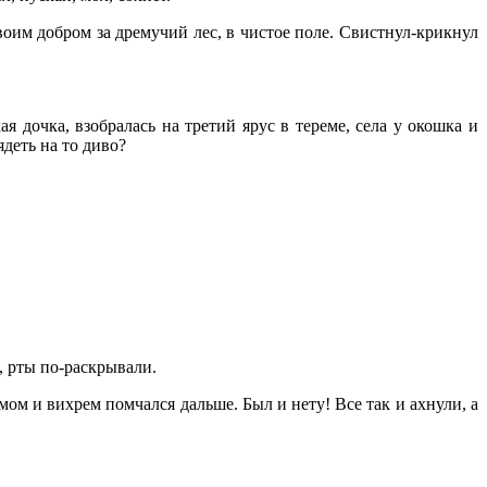
воим добром за дремучий лес, в чистое поле. Свистнул-крикнул
 дочка, взобралась на третий ярус в тереме, села у окошка и
ядеть на то диво?
т, рты по-раскрывали.
емом и вихрем помчался дальше. Был и нету! Все так и ахнули, а