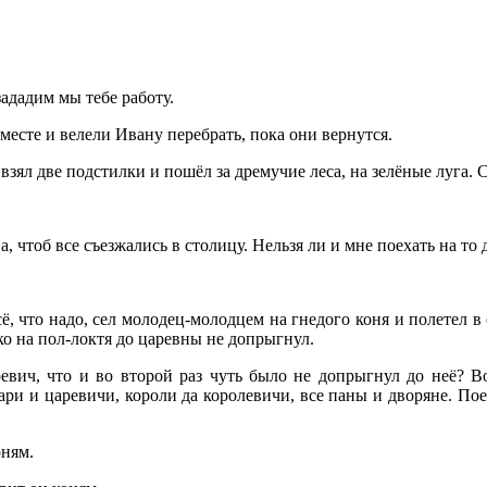
зададим мы тебе работу.
вместе и велели Ивану перебрать, пока они вернутся.
взял две подстилки и пошёл за дремучие леса, на зелёные луга
 чтоб все съезжались в столицу. Нельзя ли и мне поехать на то 
, что надо, сел молодец-молодцем на гнедого коня и полетел в ст
ько на пол-локтя до царевны не допрыгнул.
вич, что и во второй раз чуть было не допрыгнул до неё? Вот
цари и царевичи, короли да королевичи, все паны и дворяне. По
оням.