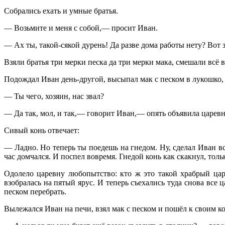
Собрались ехать и умные братья.
— Возьмите и меня с собой,— просит Иван.
— Ах ты, такой-сякой дурень! Да разве дома работы нету? Вот 
Взяли братья три мерки песка да три мерки мака, смешали всё 
Подождал Иван день-другой, высыпал мак с песком в лукошко, 
— Ты чего, хозяин, нас звал?
— Да так, мол, и так,— говорит Иван,— опять объявила царевна,
Сивый конь отвечает:
— Ладно. Но теперь ты поедешь на гнедом. Ну, сделал Иван всё
час домчался. И поспел вовремя. Гнедой конь как скакнул, тол
Одолело царевну любопытство: кто ж это такой храбрый царе
взобралась на пятый ярус. И теперь съехались туда снова все 
песком перебрать.
Вылежался Иван на печи, взял мак с песком и пошёл к своим к