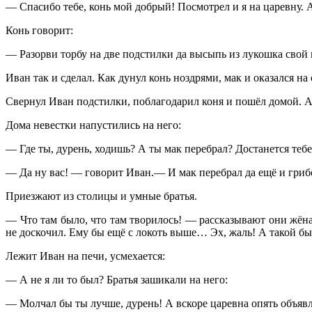
— Спасибо тебе, конь мой добрый! Посмотрел и я на царевну. А
Конь говорит:
— Разорви торбу на две подстилки да высыпь из лукошка свой 
Иван так и сделал. Как дунул конь ноздрями, мак и оказался на
Свернул Иван подстилки, поблагодарил коня и пошёл домой. А 
Дома невестки напустились на него:
— Где ты, дурень, ходишь? А ты мак перебрал? Достанется тебе 
— Да ну вас! — говорит Иван.— И мак перебрал да ещё и грибов
Приезжают из столицы и умные братья.
— Что там было, что там творилось! — рассказывают они жёна
не доскочил. Ему бы ещё с локоть выше… Эх, жаль! А такой был 
Лежит Иван на печи, усмехается:
— А не я ли то был? Братья зашикали на него:
— Молчал бы ты лучше, дурень! А вскоре царевна опять объявляе