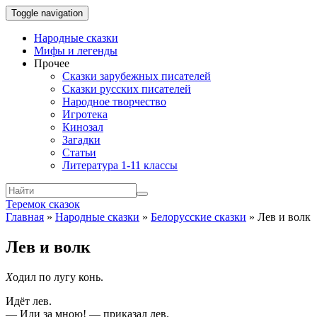
Toggle navigation
Народные сказки
Мифы и легенды
Прочее
Сказки зарубежных писателей
Сказки русских писателей
Народное творчество
Игротека
Кинозал
Загадки
Статьи
Литература 1-11 классы
Теремок сказок
Главная
»
Народные сказки
»
Белорусские сказки
»
Лев и волк
Лев и волк
Х
одил по лугу конь.
Идёт лев.
— Иди за мною! — приказал лев.