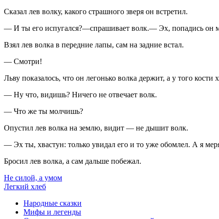
Сказал лев волку, какого страшного зверя он встретил.
— И ты его испугался?—спрашивает волк.— Эх, попадись он мн
Взял лев волка в передние лапы, сам на задние встал.
— Смотри!
Льву показалось, что он легонько волка держит, а у того кости
— Ну что, видишь? Ничего не отвечает волк.
— Что же ты молчишь?
Опустил лев волка на землю, видит — не дышит волк.
— Эх ты, хвастун: только увидал его и то уже обомлел. А я мер
Бросил лев волка, а сам дальше побежал.
Не силой, а умом
Легкий хлеб
Народные сказки
Мифы и легенды