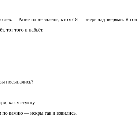
лев.— Разве ты не знаешь, кто я? Я — зверь над зверями. Я гол
т, тот того и набьёт.
кры посыпались?
ри, как я стукну.
м по камню — искры так и взвились.