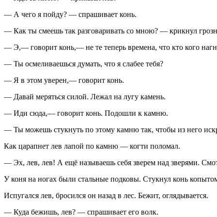
— А чего я пойду? — спрашивает конь.
— Как ты смеешь так разговаривать со мною? — крикнул грозно 
— Э,— говорит конь,— не те теперь времена, что кто кого нагнё
— Ты осмеливаешься думать, что я слабее тебя?
— Я в этом уверен,— говорит конь.
— Давай меряться силой. Лежал на лугу камень.
— Иди сюда,— говорит конь. Подошли к камню.
— Ты можешь стукнуть по этому камню так, чтобы из него ис
Как царапнет лев лапой по камню — когти поломал.
— Эх, лев, лев! А ещё называешь себя зверем над зверями. Смот
У коня на ногах были стальные подковы. Стукнул конь копыто
Испугался лев, бросился он назад в лес. Бежит, оглядывается.
— Куда бежишь, лев? — спрашивает его волк.