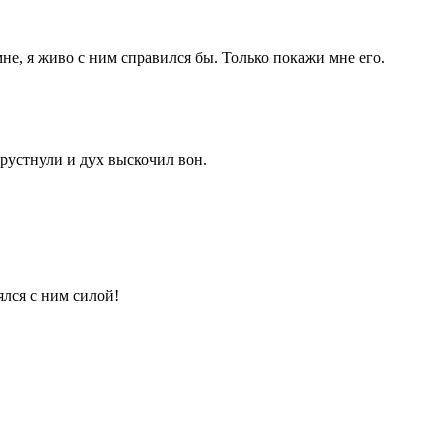
е, я живо с ним справился бы. Только покажи мне его.
 хрустнули и дух выскочил вон.
ялся с ним силой!