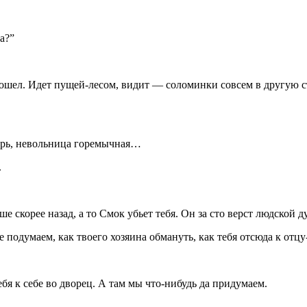
а?”
пошел. Идет пущей-лесом, видит — соломинки совсем в другую с
перь, невольница горемычная…
.
е скорее назад, а то Смок убьет тебя. Он за сто верст людской ду
 подумаем, как твоего хозяина обмануть, как тебя отсюда к отцу
ебя к себе во дворец. А там мы что-нибудь да придумаем.