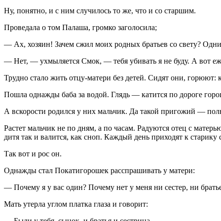
Ну, понятно, и с ним случилось то же, что и со старшим.
Проведала о том Палаша, громко заголосила;
— Ах, хозяин! Зачем сжил моих родных братьев со свету? Одни 
— Нет, — ухмыляется Смок, — тебя убивать я не буду. А вот еж
Трудно стало жить отцу-матери без детей. Сидят они, горюют: 
Пошла однажды баба за водой. Глядь — катится по дороге горо
А вскорости родился у них мальчик. Да такой пригожий — пол
Растет мальчик не по дням, а по часам. Радуются отец с матер
дитя так и валится, как сноп. Каждый день приходят к старику 
Так вот и рос он.
Однажды стал Покатигорошек расспрашивать у матери:
— Почему я у вас один? Почему нет у меня ни сестер, ни брать
Мать утерла углом платка глаза и говорит:
— Были у тебя, сынок, и братья и сестрица…