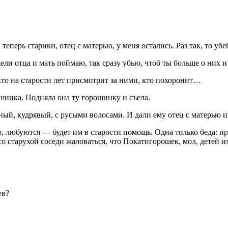
теперь старики, отец с матерью, у меня остались. Раз так, то у
ели отца и мать поймаю, так сразу убью, чтоб ты больше о них и
кто на старости лет присмотрит за ними, кто похоронит…
шинка. Подняла она ту горошинку и съела.
ный, кудрявый, с русыми волосами. И дали ему отец с матерью 
ью, любуются — будет им в старости помощь. Одна только беда: п
со старухой соседи жаловаться, что Покатигорошек, мол, детей и
ев?