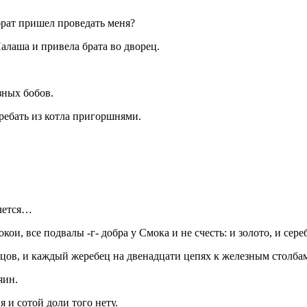
брат пришел проведать меня?
лаша и привела брата во дворец.
зных бобов.
ребать из котла пригоршнями.
очется…
и, все подвалы -г- добра у Смока и не счесть: и золото, и сере
цов, и каждый жеребец на двенадцати цепях к железным столба
яин.
 и сотой доли того нету.