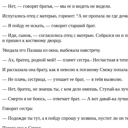
— Нет, — говорят братья, — мы ее и видеть не видели.
Испугались отец с матерью, горюют: “А не пропала ли где дочк
— Я пойду ее искать, — говорит старший брат.
— Иди, сынок, — согласились отец с матерью. Собрался он и 
и пришел к костяному дворцу.
Увидала его Палаша из окна, выбежала навстречу.
— Ах, братец, родной мой! — плачет сестра.- Несчастная я те
И рассказала она брату, как в неволю к поганому Смоку попала
— Не плачь, сестрица, — утешает ее брат, — я тебя вызволю.
— Нет, братец, не знаешь ты, с кем дело имеешь. Ступай-ка лучш
— Смерти я не боюсь, — отвечает брат. — А вот давай-ка лучше
Говорит сестра:
— Подожди ты тут, а я пойду спрошу у хозяина, пустит ли он т
Пошла она к Смоку.