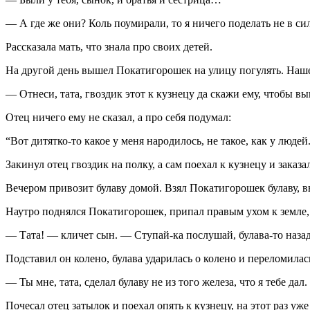
— А где же они? Коль поумирали, то я ничего поделать не в сил
Рассказала мать, что знала про своих детей.
На другой день вышел Покатигорошек на улицу погулять. Нашел
— Отнеси, тата, гвоздик этот к кузнецу да скажи ему, чтобы вы
Отец ничего ему не сказал, а про себя подумал:
“Вот дитятко-то какое у меня народилось, не такое, как у люде
Закинул отец гвоздик на полку, а сам поехал к кузнецу и заказ
Вечером привозит булаву домой. Взял Покатигорошек булаву, выш
Наутро поднялся Покатигорошек, припал правым ухом к земле,
— Тата! — кличет сын. — Ступай-ка послушай, булава-то назад 
Подставил он колено, булава ударилась о колено и переломила
— Ты мне, тата, сделал булаву не из того железа, что я тебе дал
Почесал отец затылок и поехал опять к кузнецу, на этот раз уже