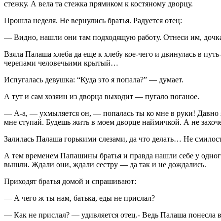
стежку. А вела та стежка прямиком к костяному дворцу.
Прошла неделя. Не вернулись братья. Радуется отец:
— Видно, нашли они там подходящую работу. Отнеси им, дочка
Взяла Палаша хлеба да еще к хлебу кое-чего и двинулась в пут
черепами человечьими крытый…
Испугалась девушка: “Куда это я попала?” — думает.
А тут и сам хозяин из дворца выходит — пугало поганое.
— А-а, — ухмыляется он, — попалась ты ко мне в руки! Давно я 
мне ступай. Будешь жить в моем дворце наймичкой. А не захоч
Залилась Палаша горькими слезами, да что делать… Не смилос
А тем временем Папашины братья и правда нашли себе у одного
вышли. Ждали они, ждали сестру — да так и не дождались.
Приходят братья домой и спрашивают:
— А чего ж ты нам, батька, еды не прислал?
— Как не прислал? — удивляется отец.- Ведь Палаша понесла в