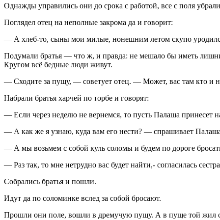
Однажды управились они до срока с работой, все с поля убрали
Поглядел отец на неполные закрома да и говорит:
— А хлеб-то, сыны мои милые, нонешним летом скупо уродился
Подумали братья — что ж, и правда: не мешало бы иметь лишний
Кругом всё бедные люди живут.
— Сходите за пущу, — советует отец. — Может, вас там кто и н
Набрали братья харчей по торбе и говорят:
— Если через неделю не вернемся, то пусть Палаша принесет н
— А как же я узнаю, куда вам его нести? — спрашивает Палаша
— А мы возьмем с собой куль соломы и будем по дороге бросать
— Раз так, то мне нетрудно вас будет найти,- согласилась сестра
Собрались братья и пошли.
Идут да по соломинке вслед за собой бросают.
Прошли они поле, вошли в дремучую пущу. А в пуще той жил ст