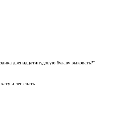
гвоздика двенадцатипудовую булаву выковать?”
хату и лег спать.