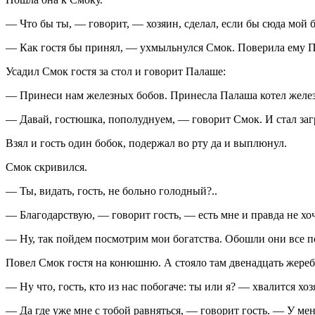
— Что бы ты, — говорит, — хозяин, сделал, если бы сюда мой 
— Как гостя бы принял, — ухмыльнулся Смок. Поверила ему Па
Усадил Смок гостя за стол и говорит Палаше:
— Принеси нам железных бобов. Принесла Палаша котел желе
— Давай, гостюшка, пополуднуем, — говорит Смок. И стал заг
Взял и гость один бобок, подержал во рту да и выплюнул.
Смок скривился.
— Ты, видать, гость, не больно голодный?..
— Благодарствую, — говорит гость, — есть мне и правда не х
— Ну, так пойдем посмотрим мои богатства. Обошли они все поко
Повел Смок гостя на конюшню. А стояло там двенадцать жереб
— Ну что, гость, кто из нас побогаче: ты или я? — хвалится хоз
— Да где уже мне с тобой равняться, — говорит гость. — У меня