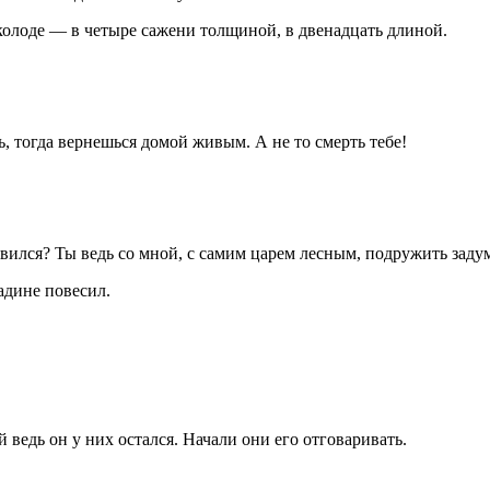
колоде — в четыре сажени толщиной, в двенадцать длиной.
ь, тогда вернешься домой живым. А не то смерть тебе!
вился? Ты ведь со мной, с самим царем лесным, подружить заду
адине повесил.
 ведь он у них остался. Начали они его отговаривать.