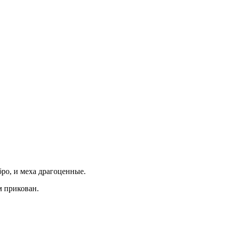
бро, и меха драгоценные.
м прикован.