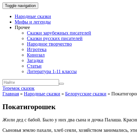
Toggle navigation
Народные сказки
Мифы и легенды
Прочее
Сказки зарубежных писателей
Сказки русских писателей
Народное творчество
Игротека
Кинозал
Загадки
Статьи
Литература 1-11 классы
Теремок сказок
Главная
»
Народные сказки
»
Белорусские сказки
»
Покатигоро
Покатигорошек
Ж
или дед с бабой. Было у них два сына и дочка Палаша. Крас
Сыновья землю пахали, хлеб сеяли, хозяйством занимались, эти