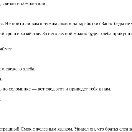
, свезли и обмолотили.
. Не пойти ли вам к чужим людям на заработки? Запас беды не 
 грош в хозяйстве. За него весной можно будет хлеба прикупить,
аймет.
ам свежего хлеба.
.
 по соломинке — вот след этот и приведет тебя к нам.
.
рашный Смок с железным языком. Увидел он, что братья след за