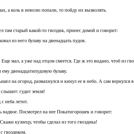
ах, а коль в неволю попали, то пойду их вызволять.
 там старый какой-то гвоздик, принес домой и говорит:
ковал из него булаву на двенадцать пудов.
й. Еще мал, а уже над отцом смеется. Где ж это видано, чтоб из 
ал ему двенадцатипудовую булаву.
ел на огород, размахнулся и кинул ее в небо. А сам вернулся в 
 слышит: гудит земля!
с неба летит.
сь надвое. Посмотрел на нее Покатигорошек и говорит:
. Скажи кузнецу, чтобы сделал из того гвоздика!
 с гвоздиком.