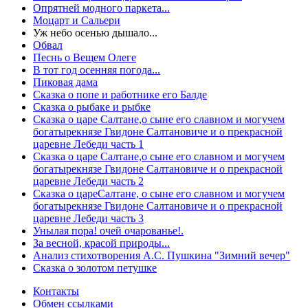
Опрятней модного паркета...
Моцарт и Сальери
Уж небо осенью дышало...
Обвал
Песнь о Вещем Олеге
В тот год осенняя погода...
Пиковая дама
Сказка о попе и работнике его Балде
Сказка о рыбаке и рыбке
Сказка о царе Салтане,о сыне его славном и могучем
богатырекнязе Гвидоне Салтановиче и о прекрасной
царевне Лебеди часть 1
Сказка о царе Салтане,о сыне его славном и могучем
богатырекнязе Гвидоне Салтановиче и о прекрасной
царевне Лебеди часть 2
Сказка о цареСалтане, о сыне его славном и могучем
богатырекнязе Гвидоне Салтановиче и о прекрасной
царевне Лебеди часть 3
Унылая пора! очей очарованье!.
За весной, красой природы...
Анализ стихотворения А.С. Пушкина "Зимний вечер"
Сказка о золотом петушке
Контакты
Обмен ссылками