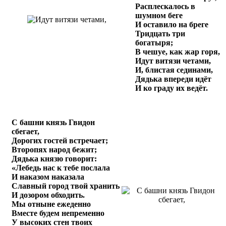
Расплескалось в
шумном беге
И оставило на бреге
Тридцать три
богатыря;
В чешуе, как жар горя,
Идут витязи четами,
И, блистая сединами,
Дядька впереди идёт
И ко граду их ведёт.
С башни князь Гвидон
сбегает,
Дорогих гостей встречает;
Второпях народ бежит;
Дядька князю говорит:
«Лебедь нас к тебе послала
И наказом наказала
Славный город твой хранить
И дозором обходить.
Мы отныне ежеденно
Вместе будем непременно
У высоких стен твоих