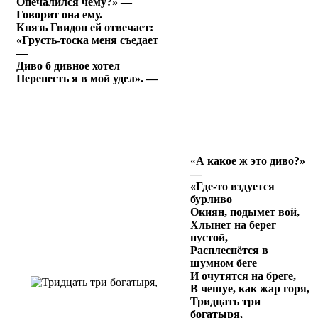
Опечалился чему?» —
Говорит она ему.
Князь Гвидон ей отвечает:
«Грусть-тоска меня съедает
—
Диво б дивное хотел
Перенесть я в мой удел». —
«
А какое ж это диво?»
—
«Где-то вздуется
бурливо
Окиян, подымет вой,
Хлынет на берег
пустой,
Расплеснётся в
шумном беге
И очутятся на бреге,
В чешуе, как жар горя,
Тридцать три
богатыря,