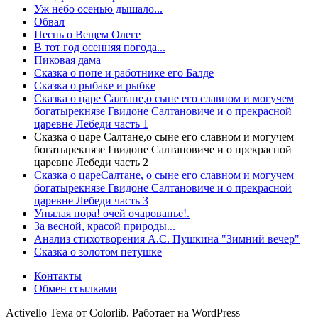
Уж небо осенью дышало...
Обвал
Песнь о Вещем Олеге
В тот год осенняя погода...
Пиковая дама
Сказка о попе и работнике его Балде
Сказка о рыбаке и рыбке
Сказка о царе Салтане,о сыне его славном и могучем
богатырекнязе Гвидоне Салтановиче и о прекрасной
царевне Лебеди часть 1
Сказка о царе Салтане,о сыне его славном и могучем
богатырекнязе Гвидоне Салтановиче и о прекрасной
царевне Лебеди часть 2
Сказка о цареСалтане, о сыне его славном и могучем
богатырекнязе Гвидоне Салтановиче и о прекрасной
царевне Лебеди часть 3
Унылая пора! очей очарованье!.
За весной, красой природы...
Анализ стихотворения А.С. Пушкина "Зимний вечер"
Сказка о золотом петушке
Контакты
Обмен ссылками
Activello Тема от Colorlib. Работает на WordPress