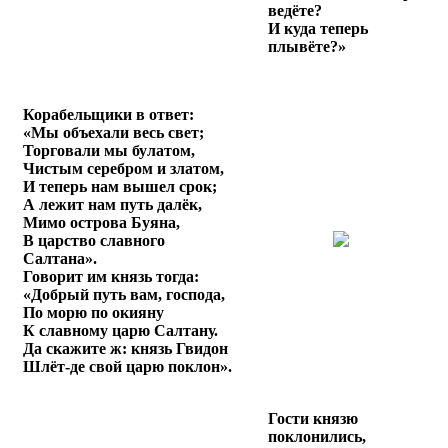
ведёте?
И куда теперь
плывёте?»
Корабельщики в ответ:
«Мы объехали весь свет;
Торговали мы булатом,
Чистым серебром и златом,
И теперь нам вышел срок;
А лежит нам путь далёк,
Мимо острова Буяна,
В царство славного
Салтана».
Говорит им князь тогда:
«Добрый путь вам, господа,
По морю по окияну
К славному царю Салтану.
Да скажите ж: князь Гвидон
Шлёт-де свой царю поклон».
Гости князю
поклонились,