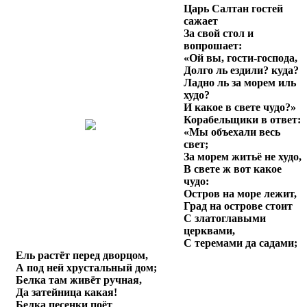
Царь Салтан гостей
сажает
За свой стол и
вопрошает:
«Ой вы, гости-господа,
Долго ль ездили? куда?
Ладно ль за морем иль
худо?
И какое в свете чудо?»
Корабельщики в ответ:
«Мы объехали весь
свет;
За морем житьё не худо,
В свете ж вот какое
чудо:
Остров на море лежит,
Град на острове стоит
С златоглавыми
церквами,
С теремами да садами;
Ель растёт перед дворцом,
А под ней хрустальный дом;
Белка там живёт ручная,
Да затейница какая!
Белка песенки поёт