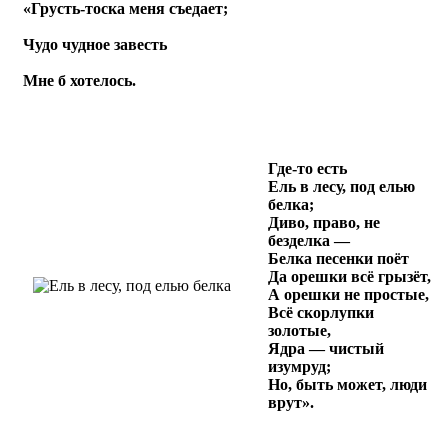
«Грусть-тоска меня съедает;
Чудо чудное завесть
Мне б хотелось.
Где-то есть
Ель в лесу, под елью
белка;
Диво, право, не
безделка —
Белка песенки поёт
Да орешки всё грызёт,
А орешки не простые,
Всё скорлупки
золотые,
Ядра — чистый
изумруд;
Но, быть может, люди
врут».