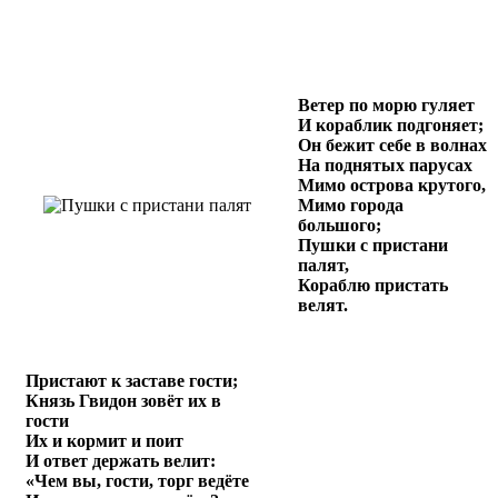
Ветер по морю гуляет
И кораблик подгоняет;
Он бежит себе в волнах
На поднятых парусах
Мимо острова крутого,
Мимо города
большого;
Пушки с пристани
палят,
Кораблю пристать
велят.
Пристают к заставе гости;
Князь Гвидон зовёт их в
гости
Их и кормит и поит
И ответ держать велит:
«Чем вы, гости, торг ведёте