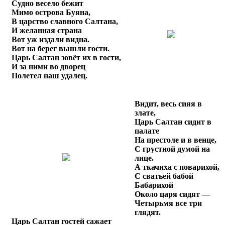
Судно весело бежит
Мимо острова Буяна,
В царство славного Салтана,
И желанная страна
Вот уж издали видна.
Вот на берег вышли гости.
Царь Салтан зовёт их в гости,
И за ними во дворец
Полетел наш удалец.
Видит, весь сияя в
злате,
Царь Салтан сидит в
палате
На престоле и в венце,
С грустной думой на
лице.
А ткачиха с поварихой,
С сватьей бабой
Бабарихой
Около царя сидят —
Четырьмя все три
глядят.
Царь Салтан гостей сажает