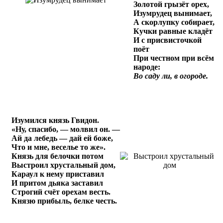
Золотой грызёт орех,
Изумрудец вынимает,
А скорлупку собирает,
Кучки равные кладёт
И с присвисточкой
поёт
При честном при всём
народе:
Во саду ли, в огороде.
Изумился князь Гвидон.
«Ну, спасибо, — молвил он. —
Ай да лебедь — дай ей боже,
Что и мне, веселье то же».
Князь для белочки потом
Выстроил хрустальный дом,
Караул к нему приставил
И притом дьяка заставил
Строгий счёт орехам весть.
Князю прибыль, белке честь.