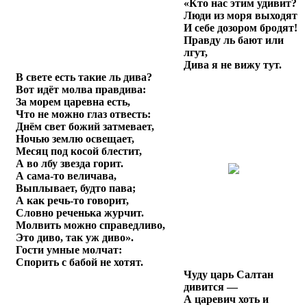
«Кто нас этим удивит?
Люди из моря выходят
И себе дозором бродят!
Правду ль бают или
лгут,
Дива я не вижу тут.
В свете есть такие ль дива?
Вот идёт молва правдива:
За морем царевна есть,
Что не можно глаз отвесть:
Днём свет божий затмевает,
Ночью землю освещает,
Месяц под косой блестит,
А во лбу звезда горит.
А сама-то величава,
Выплывает, будто пава;
А как речь-то говорит,
Словно реченька журчит.
Молвить можно справедливо,
Это диво, так уж диво».
Гости умные молчат:
Спорить с бабой не хотят.
Чуду царь Салтан
дивится —
А царевич хоть и