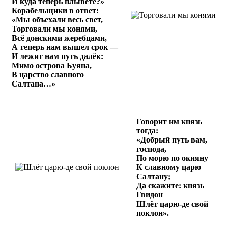
И куда теперь плывёте?»
Корабельщики в ответ:
«Мы объехали весь свет,
Торговали мы конями,
Всё донскими жеребцами,
А теперь нам вышел срок —
И лежит нам путь далёк:
Мимо острова Буяна,
В царство славного
Салтана…»
Говорит им князь
тогда:
«Добрый путь вам,
господа,
По морю по окияну
К славному царю
Салтану;
Да скажите: князь
Гвидон
Шлёт царю-де свой
поклон».