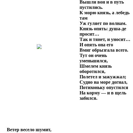
Вышли вон и в путь
пустились.
К морю князь, а лебедь
там
Уж гуляет по волнам.
Князь опять: душа-де
просит…
Так и тянет, и уносит…
И опять она его
Вмиг обрызгала всего.
Тут он очень
уменьшился,
Шмелем князь
оборотился,
Полетел и зажужжал;
Судно на море догнал,
Потихоньку опустился
На корму — и в щель
забился.
Ветер весело шумит,