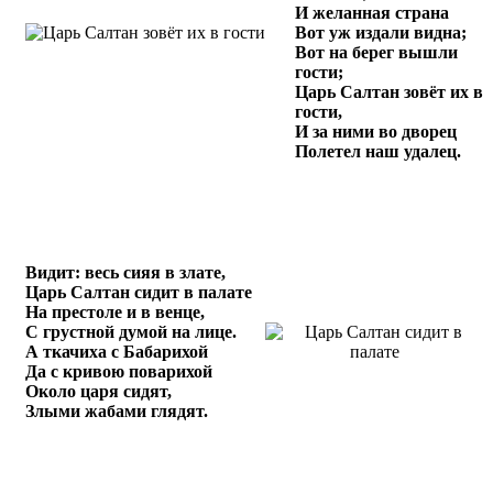
И желанная страна
Вот уж издали видна;
Вот на берег вышли
гости;
Царь Салтан зовёт их в
гости,
И за ними во дворец
Полетел наш удалец.
Видит: весь сияя в злате,
Царь Салтан сидит в палате
На престоле и в венце,
С грустной думой на лице.
А ткачиха с Бабарихой
Да с кривою поварихой
Около царя сидят,
Злыми жабами глядят.