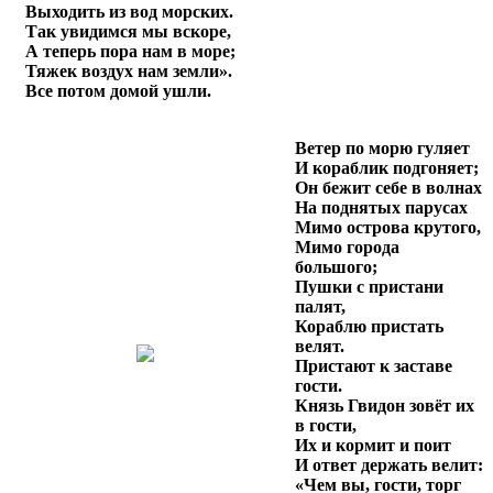
Выходить из вод морских.
Так увидимся мы вскоре,
А теперь пора нам в море;
Тяжек воздух нам земли».
Все потом домой ушли.
Ветер по морю гуляет
И кораблик подгоняет;
Он бежит себе в волнах
На поднятых парусах
Мимо острова крутого,
Мимо города
большого;
Пушки с пристани
палят,
Кораблю пристать
велят.
Пристают к заставе
гости.
Князь Гвидон зовёт их
в гости,
Их и кормит и поит
И ответ держать велит:
«Чем вы, гости, торг