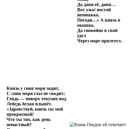
Да дави её, дави…
Вот ужо! постой
немножко,
Погоди…» А князь в
окошко,
Да спокойно в свой
удел
Через море прилетел.
Князь у синя моря ходит,
С синя моря глаз не сводит;
Глядь — поверх текучих вод
Лебедь белая плывёт.
«Здравствуй, князь ты мой
прекрасный!
Что ты тих, как день
ненастный?