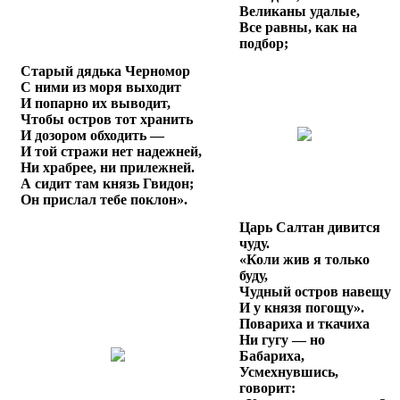
Великаны удалые,
Все равны, как на
подбор;
Старый дядька Черномор
С ними из моря выходит
И попарно их выводит,
Чтобы остров тот хранить
И дозором обходить —
И той стражи нет надежней,
Ни храбрее, ни прилежней.
А сидит там князь Гвидон;
Он прислал тебе поклон».
Царь Салтан дивится
чуду.
«Коли жив я только
буду,
Чудный остров навещу
И у князя погощу».
Повариха и ткачиха
Ни гугу — но
Бабариха,
Усмехнувшись,
говорит: