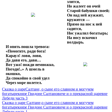
злится,
Но жалеет он очей
Старой бабушки своей;
Он над ней жужжит,
кружится —
Прямо на нос к ней
садится,
Нос ужалил богатырь;
На носу вскочил
волдырь.
И опять пошла тревога:
«Помогите, ради бога!
Караул! лови, лови,
Да дави его, дави…
Вот ужо! пожди немножко,
Погоди!..» А шмель в
окошко,
Да спокойно в свой удел
Через море полетел.
Сказка о цареСалтане, о сыне его славном и могучем
богатырекнязе Гвидоне Салтановиче и о прекрасной царевне
Лебеди часть 3
Сказка о царе Салтане,о сыне его славном и могучем
богатырекнязе Гвидоне Салтановиче и о прекрасной царевне
Лебеди часть 1