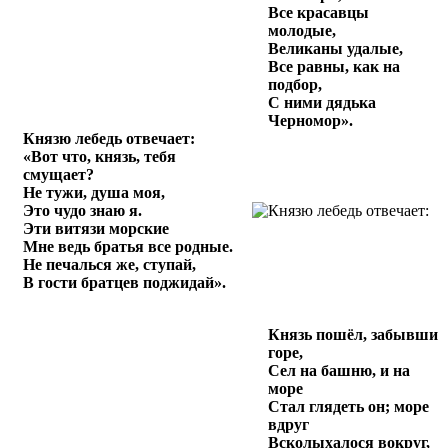
Все красавцы
молодые,
Великаны удалые,
Все равны, как на
подбор,
С ними дядька
Черномор».
Князю лебедь отвечает:
«Вот что, князь, тебя
смущает?
Не тужи, душа моя,
Это чудо знаю я.
Эти витязи морские
Мне ведь братья все родные.
Не печалься же, ступай,
В гости братцев поджидай».
Князь пошёл, забывши
горе,
Сел на башню, и на
море
Стал глядеть он; море
вдруг
Всколыхалося вокруг,