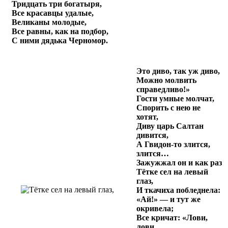
Тридцать три богатыря,
Все красавцы удалые,
Великаны молодые,
Все равны, как на подбор,
С ними дядька Черномор.
Это диво, так уж диво,
Можно молвить
справедливо!»
Гости умные молчат,
Спорить с нею не
хотят,
Диву царь Салтан
дивится,
А Гвидон-то злится,
злится…
Зажужжал он и как раз
Тётке сел на левый
глаз,
И ткачиха побледнела:
«Ай!» — и тут же
окривела;
Все кричат: «Лови,
лови,