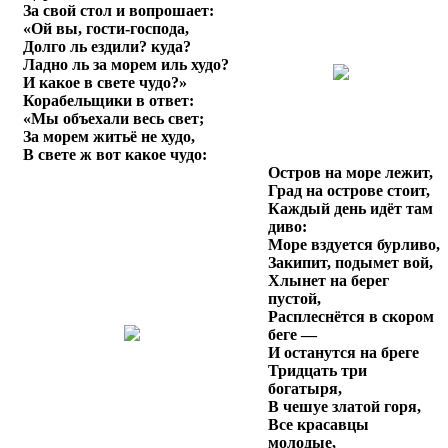
За свой стол и вопрошает:
«Ой вы, гости-господа,
Долго ль ездили? куда?
Ладно ль за морем иль худо?
И какое в свете чудо?»
Корабельщики в ответ:
«Мы объехали весь свет;
За морем житьё не худо,
В свете ж вот какое чудо:
Остров на море лежит,
Град на острове стоит,
Каждый день идёт там
диво:
Море вздуется бурливо,
Закипит, подымет вой,
Хлынет на берег
пустой,
Расплеснётся в скором
беге —
И останутся на бреге
Тридцать три
богатыря,
В чешуе златой горя,
Все красавцы
молодые,