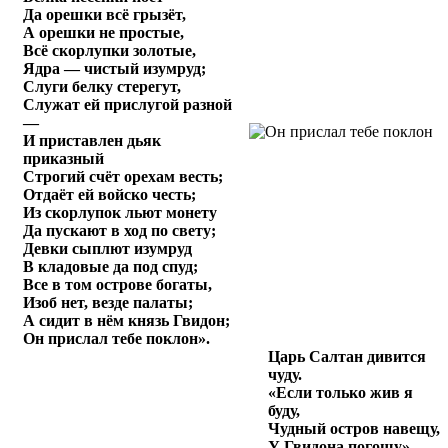
Да орешки всё грызёт,
А орешки не простые,
Всё скорлупки золотые,
Ядра — чистый изумруд;
Слуги белку стерегут,
Служат ей прислугой разной
—
И приставлен дьяк
приказный
Строгий счёт орехам весть;
Отдаёт ей войско честь;
Из скорлупок льют монету
Да пускают в ход по свету;
Девки сыплют изумруд
В кладовые да под спуд;
Все в том острове богаты,
Изоб нет, везде палаты;
А сидит в нём князь Гвидон;
Он прислал тебе поклон».
Царь Салтан дивится
чуду.
«Если только жив я
буду,
Чудный остров навещу,
У Гвидона погощу».