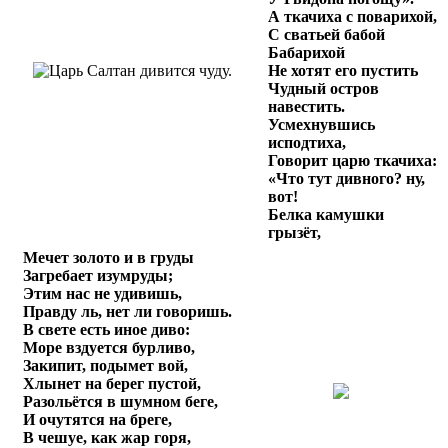
А ткачиха с поварихой,
С сватьей бабой
Бабарихой
Не хотят его пустить
Чудный остров
навестить.
Усмехнувшись
исподтиха,
Говорит царю ткачиха:
«Что тут дивного? ну,
вот!
Белка камушки
грызёт,
Мечет золото и в груды
Загребает изумруды;
Этим нас не удивишь,
Правду ль, нет ли говоришь.
В свете есть иное диво:
Море вздуется бурливо,
Закипит, подымет вой,
Хлынет на берег пустой,
Разольётся в шумном беге,
И очутятся на бреге,
В чешуе, как жар горя,