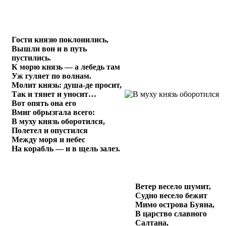
Гости князю поклонились,
Вышли вон и в путь
пустились.
К морю князь — а лебедь там
Уж гуляет по волнам.
Молит князь: душа-де просит,
Так и тянет и уносит…
Вот опять она его
Вмиг обрызгала всего:
В муху князь оборотился,
Полетел и опустился
Между моря и небес
На корабль — и в щель залез.
Ветер весело шумит,
Судно весело бежит
Мимо острова Буяна,
В царство славного
Салтана,