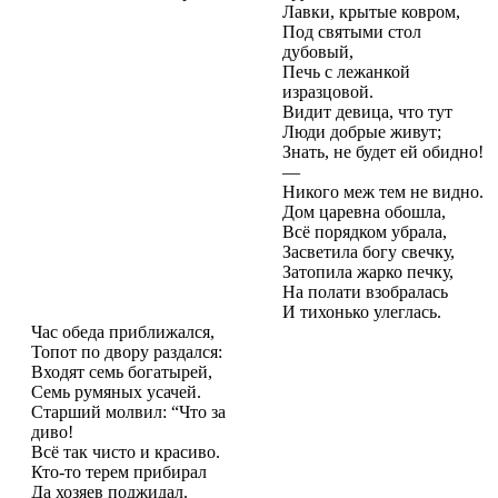
Лавки, крытые ковром,
Под святыми стол
дубовый,
Печь с лежанкой
изразцовой.
Видит девица, что тут
Люди добрые живут;
Знать, не будет ей обидно!
—
Никого меж тем не видно.
Дом царевна обошла,
Всё порядком убрала,
Засветила богу свечку,
Затопила жарко печку,
На полати взобралась
И тихонько улеглась.
Час обеда приближался,
Топот по двору раздался:
Входят семь богатырей,
Семь румяных усачей.
Старший молвил: “Что за
диво!
Всё так чисто и красиво.
Кто-то терем прибирал
Да хозяев поджидал.