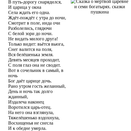
В путь-дорогу снарядился,
И царица у окна
Села ждать его одна.
Ждёт-пождёт с утра до ночи,
Смотрит в поле, инда очи
Разболелись, глядючи
С белой зори до ночи.
Не видать милого друга!
Только видит: вьётся вьюга,
Снег валится на поля,
Вся белёшенька земля.
Девять месяцев проходит,
С поля глаз она не сводит.
Вот в сочельник в самый, в
ночь
Бог даёт царице дочь.
Рано утром гость желанный,
День и ночь так долго
жданный,
Издалеча наконец
Воротился царь-отец.
На него она взглянула,
Тяжелёшенько вздохнула,
Восхищенья не снесла
И к обедне умерла.