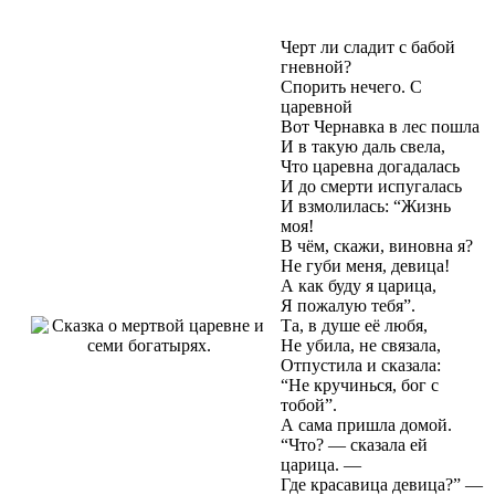
Черт ли сладит с бабой
гневной?
Спорить нечего. С
царевной
Вот Чернавка в лес пошла
И в такую даль свела,
Что царевна догадалась
И до смерти испугалась
И взмолилась: “Жизнь
моя!
В чём, скажи, виновна я?
Не губи меня, девица!
А как буду я царица,
Я пожалую тебя”.
Та, в душе её любя,
Не убила, не связала,
Отпустила и сказала:
“Не кручинься, бог с
тобой”.
А сама пришла домой.
“Что? — сказала ей
царица. —
Где красавица девица?” —