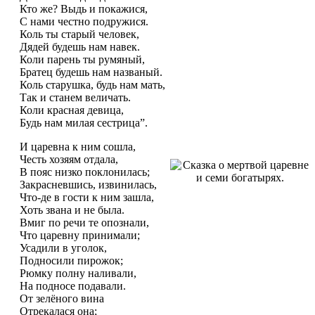
Кто же? Выдь и покажися,
С нами честно подружися.
Коль ты старый человек,
Дядей будешь нам навек.
Коли парень ты румяный,
Братец будешь нам названый.
Коль старушка, будь нам мать,
Так и станем величать.
Коли красная девица,
Будь нам милая сестрица”.
И царевна к ним сошла,
Честь хозяям отдала,
В пояс низко поклонилась;
Закрасневшись, извинилась,
Что-де в гости к ним зашла,
Хоть звана и не была.
Вмиг по речи те опознали,
Что царевну принимали;
Усадили в уголок,
Подносили пирожок;
Рюмку полну наливали,
На подносе подавали.
От зелёного вина
Отрекалася она;