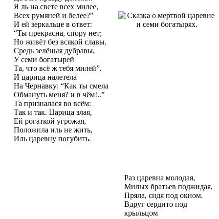
Я ль на свете всех милее,
Всех румяней и белее?”
И ей зеркальце в ответ:
“Ты прекрасна, спору нет;
Но живёт без всякой славы,
Средь зелёныя дубравы,
У семи богатырей
Та, что всё ж тебя милей”.
И царица налетела
На Чернавку: “Как ты смела
Обмануть меня? и в чём!..”
Та призналася во всём:
Так и так. Царица злая,
Ей рогаткой угрожая,
Положила иль не жить,
Иль царевну погубить.
Раз царевна молодая,
Милых братьев поджидая,
Пряла, сидя под окном.
Вдруг сердито под
крыльцом