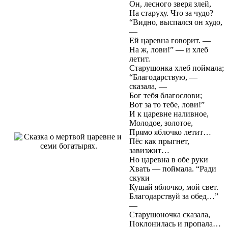
Он, лесного зверя злей,
На старуху. Что за чудо?
“Видно, выспался он худо,
—
Ей царевна говорит. —
На ж, лови!” — и хлеб
летит.
Старушонка хлеб поймала;
“Благодарствую, —
сказала, —
Бог тебя благослови;
Вот за то тебе, лови!”
И к царевне наливное,
Молодое, золотое,
Прямо яблочко летит…
Пёс как прыгнет,
завизжит…
Но царевна в обе руки
Хвать — поймала. “Ради
скуки
Кушай яблочко, мой свет.
Благодарствуй за обед…”
—
Старушоночка сказала,
Поклонилась и пропала…