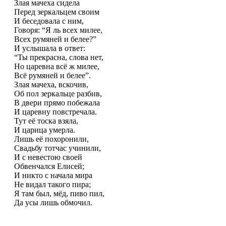
Злая мачеха сидела
Перед зеркальцем своим
И беседовала с ним,
Говоря: “Я ль всех милее,
Всех румяней и белее?”
И услышала в ответ:
“Ты прекрасна, слова нет,
Но царевна всё ж милее,
Всё румяней и белее”.
Злая мачеха, вскочив,
Об пол зеркальце разбив,
В двери прямо побежала
И царевну повстречала.
Тут её тоска взяла,
И царица умерла.
Лишь её похоронили,
Свадьбу тотчас учинили,
И с невестою своей
Обвенчался Елисей;
И никто с начала мира
Не видал такого пира;
Я там был, мёд, пиво пил,
Да усы лишь обмочил.