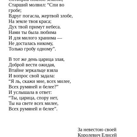
Старший молвил: “Спи во
гробе;
Вдруг погасла, жертвой злобе,
На земле твоя краса;
Дух твой примут небеса.
Нами ты была любима
И для милого хранима —
Не досталась никому,
Только гробу одному”.
В тот же день царица злая,
Доброй вести ожидая,
Втайне зеркальце взяла
И вопрос свой задала:
“Я ль, скажи мне, всех милее,
Всех румяней и белее?”
И услышала в ответ:
“Ты, царица, спору нет,
Ты на свете всех милее,
Всех румяней и белее”.
За невестою своей
Королевич Елисей