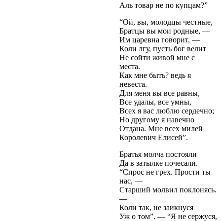
Аль товар не по купцам?”
“Ой, вы, молодцы честные,
Братцы вы мои родные, —
Им царевна говорит, —
Коли лгу, пусть бог велит
Не сойти живой мне с
места.
Как мне быть? ведь я
невеста.
Для меня вы все равны,
Все удалы, все умны,
Всех я вас люблю сердечно;
Но другому я навечно
Отдана. Мне всех милей
Королевич Елисей”.
Братья молча постояли
Да в затылке почесали.
“Спрос не грех. Прости ты
нас, —
Старший молвил поклонясь.
—
Коли так, не заикнуся
Уж о том”. — “Я не сержуся,