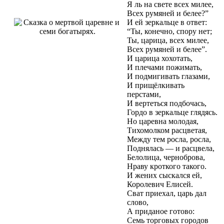
Я ль на свете всех милее,
Всех румяней и белее?”
И ей зеркальце в ответ:
“Ты, конечно, спору нет;
Ты, царица, всех милее,
Всех румяней и белее”.
И царица хохотать,
И плечами пожимать,
И подмигивать глазами,
И прищёлкивать
перстами,
И вертеться подбочась,
Гордо в зеркальце глядясь.
Но царевна молодая,
Тихомолком расцветая,
Между тем росла, росла,
Поднялась — и расцвела,
Белолица, черноброва,
Нраву кроткого такого.
И жених сыскался ей,
Королевич Елисей.
Сват приехал, царь дал
слово,
А приданое готово:
Семь торговых городов