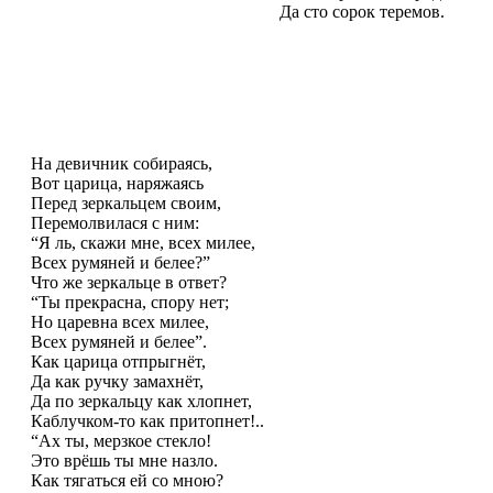
Да сто сорок теремов.
На девичник собираясь,
Вот царица, наряжаясь
Перед зеркальцем своим,
Перемолвилася с ним:
“Я ль, скажи мне, всех милее,
Всех румяней и белее?”
Что же зеркальце в ответ?
“Ты прекрасна, спору нет;
Но царевна всех милее,
Всех румяней и белее”.
Как царица отпрыгнёт,
Да как ручку замахнёт,
Да по зеркальцу как хлопнет,
Каблучком-то как притопнет!..
“Ах ты, мерзкое стекло!
Это врёшь ты мне назло.
Как тягаться ей со мною?