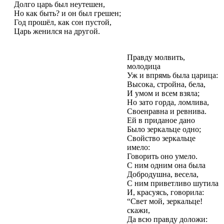
Долго царь был неутешен,
Но как быть? и он был грешен;
Год прошёл, как сон пустой,
Царь женился на другой.
Правду молвить,
молодица
Уж и впрямь была царица:
Высока, стройна, бела,
И умом и всем взяла;
Но зато горда, ломлива,
Своенравна и ревнива.
Ей в приданое дано
Было зеркальце одно;
Свойство зеркальце
имело:
Говорить оно умело.
С ним одним она была
Добродушна, весела,
С ним приветливо шутила
И, красуясь, говорила:
“Свет мой, зеркальце!
скажи,
Да всю правду доложи: