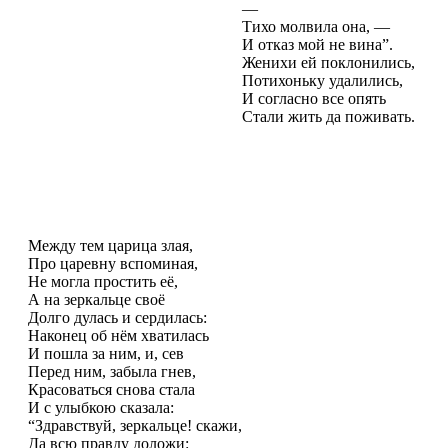
—
Тихо молвила она, —
И отказ мой не вина”.
Женихи ей поклонились,
Потихоньку удалились,
И согласно все опять
Стали жить да поживать.
Между тем царица злая,
Про царевну вспоминая,
Не могла простить её,
А на зеркальце своё
Долго дулась и сердилась:
Наконец об нём хватилась
И пошла за ним, и, сев
Перед ним, забыла гнев,
Красоваться снова стала
И с улыбкою сказала:
“Здравствуй, зеркальце! скажи,
Да всю правду доложи: