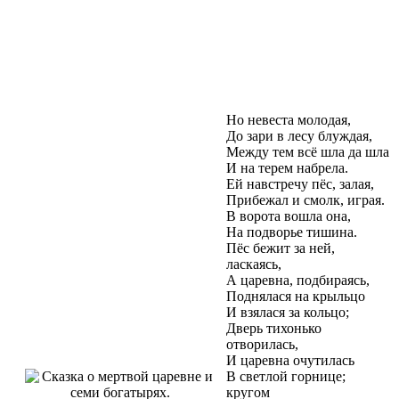
Но невеста молодая,
До зари в лесу блуждая,
Между тем всё шла да шла
И на терем набрела.
Ей навстречу пёс, залая,
Прибежал и смолк, играя.
В ворота вошла она,
На подворье тишина.
Пёс бежит за ней,
ласкаясь,
А царевна, подбираясь,
Поднялася на крыльцо
И взялася за кольцо;
Дверь тихонько
отворилась,
И царевна очутилась
В светлой горнице;
кругом