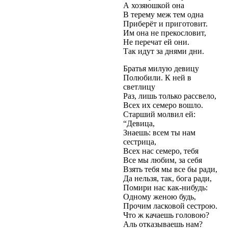
А хозяюшкой она
В терему меж тем одна
Приберёт и приготовит.
Им она не прекословит,
Не перечат ей они.
Так идут за днями дни.
Братья милую девицу
Полюбили. К ней в
светлицу
Раз, лишь только рассвело,
Всех их семеро вошло.
Старший молвил ей:
“Девица,
Знаешь: всем ты нам
сестрица,
Всех нас семеро, тебя
Все мы любим, за себя
Взять тебя мы все бы ради,
Да нельзя, так, бога ради,
Помири нас как-нибудь:
Одному женою будь,
Прочим ласковой сестрою.
Что ж качаешь головою?
Аль отказываешь нам?