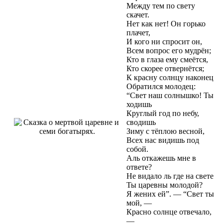
Между тем по свету
скачет.
Нет как нет! Он горько
плачет,
И кого ни спросит он,
Всем вопрос его мудрён;
Кто в глаза ему смеётся,
Кто скорее отвернётся;
К красну солнцу наконец
Обратился молодец:
“Свет наш солнышко! Ты
ходишь
Круглый год по небу,
сводишь
Зиму с тёплою весной,
Всех нас видишь под
собой.
Аль откажешь мне в
ответе?
Не видало ль где на свете
Ты царевны молодой?
Я жених ей”. — “Свет ты
мой, —
Красно солнце отвечало,
—