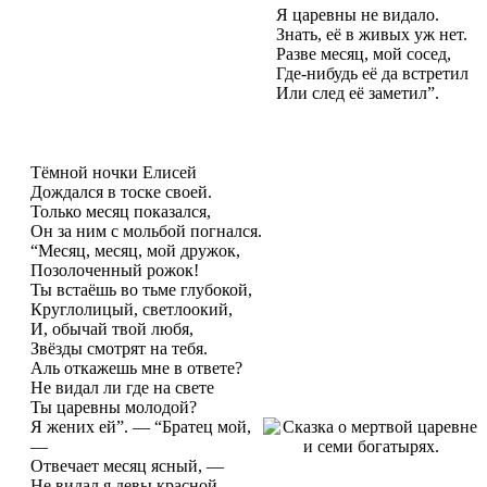
Я царевны не видало.
Знать, её в живых уж нет.
Разве месяц, мой сосед,
Где-нибудь её да встретил
Или след её заметил”.
Тёмной ночки Елисей
Дождался в тоске своей.
Только месяц показался,
Он за ним с мольбой погнался.
“Месяц, месяц, мой дружок,
Позолоченный рожок!
Ты встаёшь во тьме глубокой,
Круглолицый, светлоокий,
И, обычай твой любя,
Звёзды смотрят на тебя.
Аль откажешь мне в ответе?
Не видал ли где на свете
Ты царевны молодой?
Я жених ей”. — “Братец мой,
—
Отвечает месяц ясный, —
Не видал я девы красной.