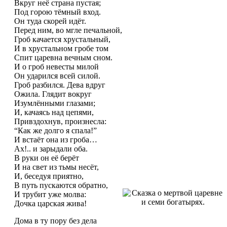
Вкруг неё страна пустая;
Под горою тёмный вход.
Он туда скорей идёт.
Перед ним, во мгле печальной,
Гроб качается хрустальный,
И в хрустальном гробе том
Спит царевна вечным сном.
И о гроб невесты милой
Он ударился всей силой.
Гроб разбился. Дева вдруг
Ожила. Глядит вокруг
Изумлёнными глазами;
И, качаясь над цепями,
Привздохнув, произнесла:
“Как же долго я спала!”
И встаёт она из гроба…
Ах!.. и зарыдали оба.
В руки он её берёт
И на свет из тьмы несёт,
И, беседуя приятно,
В путь пускаются обратно,
И трубит уже молва:
Дочка царская жива!
Дома в ту пору без дела