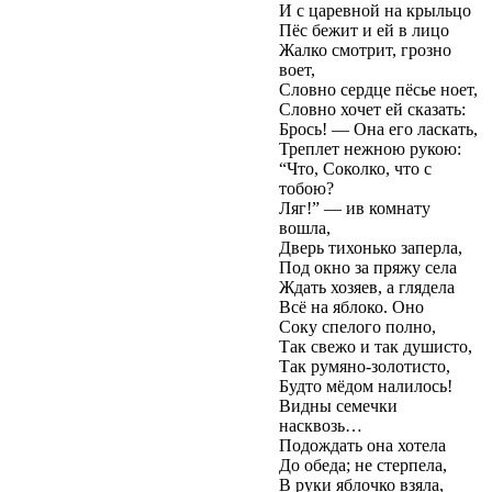
И с царевной на крыльцо
Пёс бежит и ей в лицо
Жалко смотрит, грозно
воет,
Словно сердце пёсье ноет,
Словно хочет ей сказать:
Брось! — Она его ласкать,
Треплет нежною рукою:
“Что, Соколко, что с
тобою?
Ляг!” — ив комнату
вошла,
Дверь тихонько заперла,
Под окно за пряжу села
Ждать хозяев, а глядела
Всё на яблоко. Оно
Соку спелого полно,
Так свежо и так душисто,
Так румяно-золотисто,
Будто мёдом налилось!
Видны семечки
насквозь…
Подождать она хотела
До обеда; не стерпела,
В руки яблочко взяла,