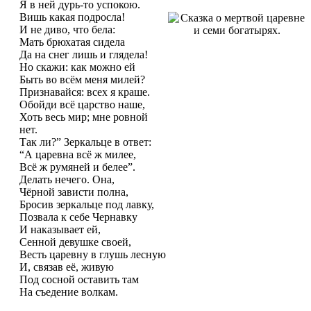
Я в ней дурь-то успокою.
Вишь какая подросла!
И не диво, что бела:
Мать брюхатая сидела
Да на снег лишь и глядела!
Но скажи: как можно ей
Быть во всём меня милей?
Признавайся: всех я краше.
Обойди всё царство наше,
Хоть весь мир; мне ровной
нет.
Так ли?” Зеркальце в ответ:
“А царевна всё ж милее,
Всё ж румяней и белее”.
Делать нечего. Она,
Чёрной зависти полна,
Бросив зеркальце под лавку,
Позвала к себе Чернавку
И наказывает ей,
Сенной девушке своей,
Весть царевну в глушь лесную
И, связав её, живую
Под сосной оставить там
На съедение волкам.