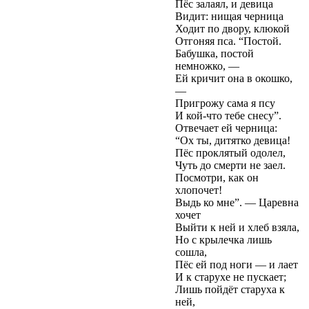
Пёс залаял, и девица
Видит: нищая черница
Ходит по двору, клюкой
Отгоняя пса. “Постой.
Бабушка, постой
немножко, —
Ей кричит она в окошко,
—
Пригрожу сама я псу
И кой-что тебе снесу”.
Отвечает ей черница:
“Ох ты, дитятко девица!
Пёс проклятый одолел,
Чуть до смерти не заел.
Посмотри, как он
хлопочет!
Выдь ко мне”. — Царевна
хочет
Выйти к ней и хлеб взяла,
Но с крылечка лишь
сошла,
Пёс ей под ноги — и лает
И к старухе не пускает;
Лишь пойдёт старуха к
ней,