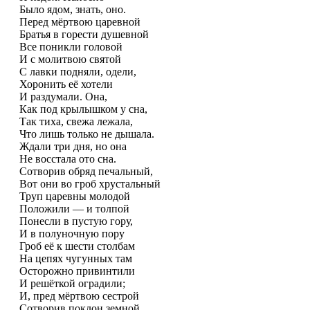
Было ядом, знать, оно.
Перед мёртвою царевной
Братья в горести душевной
Все поникли головой
И с молитвою святой
С лавки подняли, одели,
Хоронить её хотели
И раздумали. Она,
Как под крылышком у сна,
Так тиха, свежа лежала,
Что лишь только не дышала.
Ждали три дня, но она
Не восстала ото сна.
Сотворив обряд печальный,
Вот они во гроб хрустальный
Труп царевны молодой
Положили — и толпой
Понесли в пустую гору,
И в полуночную пору
Гроб её к шести столбам
На цепях чугунных там
Осторожно привинтили
И решёткой оградили;
И, пред мёртвою сестрой
Сотворив поклон земной,