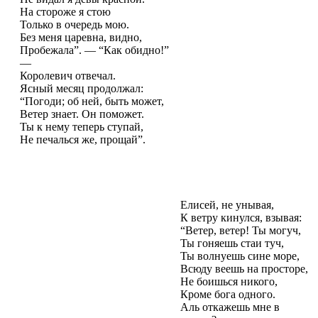
На стороже я стою
Только в очередь мою.
Без меня царевна, видно,
Пробежала”. — “Как обидно!”
—
Королевич отвечал.
Ясный месяц продолжал:
“Погоди; об ней, быть может,
Ветер знает. Он поможет.
Ты к нему теперь ступай,
Не печалься же, прощай”.
Елисей, не унывая,
К ветру кинулся, взывая:
“Ветер, ветер! Ты могуч,
Ты гоняешь стаи туч,
Ты волнуешь сине море,
Всюду веешь на просторе,
Не боишься никого,
Кроме бога одного.
Аль откажешь мне в