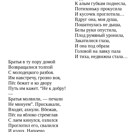
К алым губкам поднесла,
Потихоньку прокусила
И кусочек проглотила…
Вдруг она, моя душа,
Пошатнулась не дыша,
Белы руки опустила,
Плод румяный уронила,
Закатилися глаза,
И она под образа
Головой на лавку пала
И тиха, недвижна стала…
Братья в ту пору домой
Возвращалися толпой
С молодецкого разбоя.
Им навстречу, грозно воя,
Пёс бежит и ко двору
Путь им кажет. “Не к добру!
—
Братья молвили, — печали
Не минуем”. Прискакали,
Входят, ахнули. Вбежав,
Пёс на яблоко стремглав
С лаем кинулся, озлился
Проглотил его, свалился
И издох. Напоено