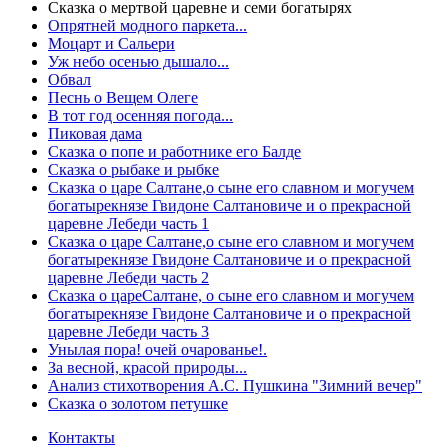
Сказка о мертвой царевне и семи богатырях
Опрятней модного паркета...
Моцарт и Сальери
Уж небо осенью дышало...
Обвал
Песнь о Вещем Олеге
В тот год осенняя погода...
Пиковая дама
Сказка о попе и работнике его Балде
Сказка о рыбаке и рыбке
Сказка о царе Салтане,о сыне его славном и могучем
богатырекнязе Гвидоне Салтановиче и о прекрасной
царевне Лебеди часть 1
Сказка о царе Салтане,о сыне его славном и могучем
богатырекнязе Гвидоне Салтановиче и о прекрасной
царевне Лебеди часть 2
Сказка о цареСалтане, о сыне его славном и могучем
богатырекнязе Гвидоне Салтановиче и о прекрасной
царевне Лебеди часть 3
Унылая пора! очей очарованье!.
За весной, красой природы...
Анализ стихотворения А.С. Пушкина "Зимний вечер"
Сказка о золотом петушке
Контакты