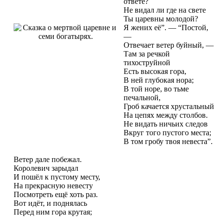
ответе?
Не видал ли где на свете
Ты царевны молодой?
Я жених её”. — “Постой,
—
Отвечает ветер буйный, —
Там за речкой
тихоструйной
Есть высокая гора,
В ней глубокая нора;
В той норе, во тьме
печальной,
Гроб качается хрустальный
На цепях между столбов.
Не видать ничьих следов
Вкруг того пустого места;
В том гробу твоя невеста”.
Ветер дале побежал.
Королевич зарыдал
И пошёл к пустому месту,
На прекрасную невесту
Посмотреть ещё хоть раз.
Вот идёт, и поднялась
Перед ним гора крутая;