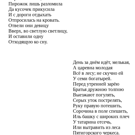
Пирожок лишь разломила
Да кусочек прикусила
И с дороги отдыхать
Отпросилась на кровать.
Отвели они девицу
Вверх, во светлую светлицу,
И оставили одну
Отходящую ко сну.
День за днём идёт, мелькая,
А царевна молодая
Всё в лесу; не скучно ей
У семи богатырей.
Перед утренней зарёю
Братья дружною толпою
Выезжают погулять,
Серых уток пострелять,
Руку правую потешить,
Сорочина в поле спешить,
Иль башку с широких плеч
У татарина отсечь,
Или вытравить из леса
Пятигорского черкеса.