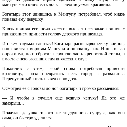
мангупского князя есть дочь — неописуемая красавица.
Богатырь этот, явившись к Мангупу, потребовал, чтоб князь
показал ему девушку.
Князь принял его по-княжески: выслал несколько воинов с
приказанием принести голову дерзкого пришельца.
И с кем задумал тягаться! Богатырь расшвырял кучку воинов,
направился к воротам Мангупа и опрокинул их. И не только
опрокинул, но и сбросил верхнюю часть крепостной стены, а
вместе с нею засевших там княжеских слуг.
Покончив с этим, герой снова потребовал привести
красавицу, грозя превратить весь город в развалины.
Перепуганный князь вывел свою дочь.
Осмотрел ее с головы до ног богатырь и громко рассмеялся:
— И чтобы я слушал еще всякую чепуху! Да это же
заморыш…
Пожелав девушке такого же тщедушного супруга, как она
сама, он быстро удалился.