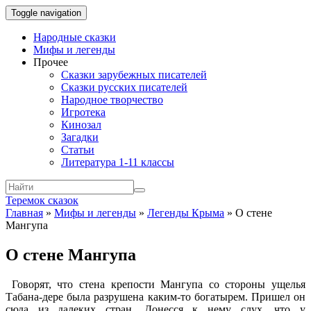
Toggle navigation
Народные сказки
Мифы и легенды
Прочее
Сказки зарубежных писателей
Сказки русских писателей
Народное творчество
Игротека
Кинозал
Загадки
Статьи
Литература 1-11 классы
Теремок сказок
Главная
»
Мифы и легенды
»
Легенды Крыма
»
О стене
Мангупа
О стене Мангупа
Говорят, что стена крепости Мангупа со стороны ущелья
Табана-дере была разрушена каким-то богатырем. Пришел он
сюда из далеких стран. Донесся к нему слух, что у