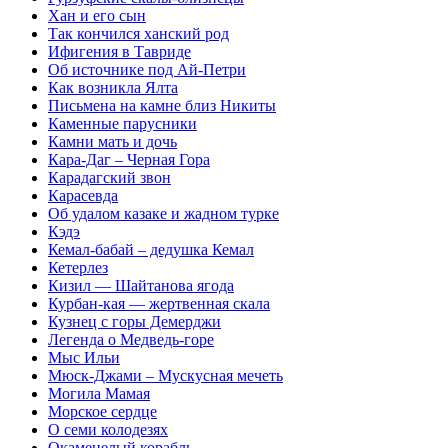
Хан и его сын
Так кончился ханский род
Ифигения в Тавриде
Об источнике под Ай-Петри
Как возникла Ялта
Письмена на камне близ Никиты
Каменные парусники
Камни мать и дочь
Кара-Даг – Черная Гора
Карадагский звон
Карасевда
Об удалом казаке и жадном турке
Кэдэ
Кемал-бабай – дедушка Кемал
Кетерлез
Кизил — Шайтанова ягода
Курбан-кая — жертвенная скала
Кузнец с горы Демерджи
Легенда о Медведь-горе
Мыс Ильи
Мюск-Джами – Мускусная мечеть
Могила Мамая
Морское сердце
О семи колодезях
Окаменелый корабль