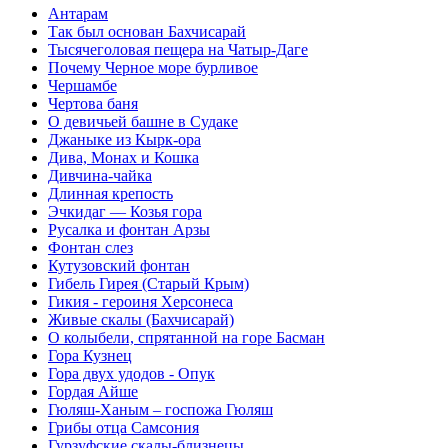
Антарам
Так был основан Бахчисарай
Тысячеголовая пещера на Чатыр-Даге
Почему Черное море бурливое
Чершамбе
Чертова баня
О девичьей башне в Судаке
Джаныке из Кырк-ора
Дива, Монах и Кошка
Дивчина-чайка
Длинная крепость
Эчкидаг — Козья гора
Русалка и фонтан Арзы
Фонтан слез
Кутузовский фонтан
Гибель Гирея (Старый Крым)
Гикия - героиня Херсонеса
Живые скалы (Бахчисарай)
О колыбели, спрятанной на горе Басман
Гора Кузнец
Гора двух удодов - Опук
Гордая Айше
Гюляш-Ханым – госпожа Гюляш
Грибы отца Самсония
Гурзуфские скалы-близнецы