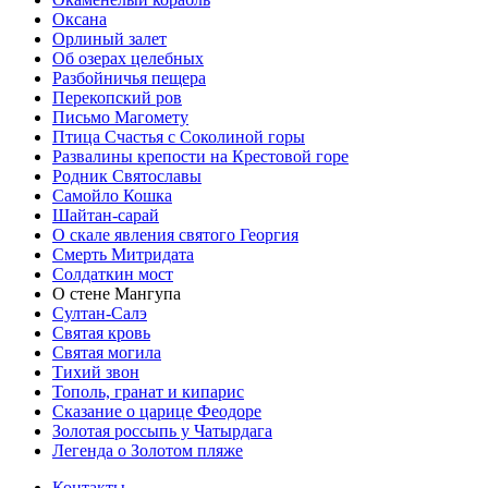
Оксана
Орлиный залет
Об озерах целебных
Разбойничья пещера
Перекопский ров
Письмо Магомету
Птица Счастья с Соколиной горы
Развалины крепости на Крестовой горе
Родник Святославы
Самойло Кошка
Шайтан-сарай
О скале явления святого Георгия
Смерть Митридата
Солдаткин мост
О стене Мангупа
Султан-Салэ
Святая кровь
Святая могила
Тихий звон
Тополь, гранат и кипарис
Сказание о царице Феодоре
Золотая россыпь у Чатырдага
Легенда о Золотом пляже
Контакты