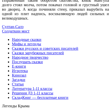
Пораженный таким оборотом сватовства, князь Мангупа
долго стоял молча, потом покачал головой и грустный ушел
во дворец. А когда починяли стену, приказал вырубить на
одной из плит надпись, восхваляющую людей сильных и
великодушных.
Султан-Салэ
Солдаткин мост
Народные сказки
Мифы и легенды
Сказки русских и советских писателей
Сказки зарубежных писателей
Народное творчество
Послушать сказки
Е-книги
Игротека
Кинозал
Загадки
Статьи
Литература 1-11 классы
Решения ДЗ 1-11 классы
СкладКниг — бесплатные книги
Легенды Крыма