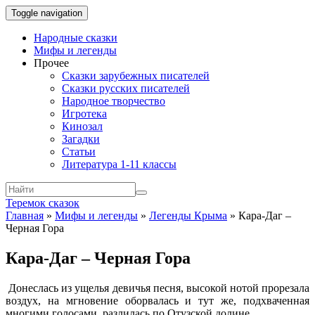
Toggle navigation
Народные сказки
Мифы и легенды
Прочее
Сказки зарубежных писателей
Сказки русских писателей
Народное творчество
Игротека
Кинозал
Загадки
Статьи
Литература 1-11 классы
Теремок сказок
Главная
»
Мифы и легенды
»
Легенды Крыма
»
Кара-Даг –
Черная Гора
Кара-Даг – Черная Гора
Донеслась из ущелья девичья песня, высокой нотой прорезала
воздух, на мгновение оборвалась и тут же, подхваченная
многими голосами, разлилась по Отузской долине.