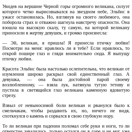
Увидев на вершине Черной горы огромного великана, силуэт
которого четко вырисовывался на звездном небе, Эльбис в
ужасе остановилась. Но, взглянув на своего любимого, она
поборола страх и отважно шагнула навстречу опасности. Она
взошла на высокую скалу, ту самую, на которой великану
приносили в жертву девушек, и громко произнесла:
— Эй, великан, я пришла! Я принесла птичку любви!
Посмотри на меня: нравлюсь ли я тебе? Если нравлюсь, то
открой пошире глаз и гляди внимательно сюда. Я выпущу
птичку любви.
Красота Эльбис была настолько ослепительна, что великан от
изумления широко раскрыл свой единственный глаз. А
девушка, — она была достойной парой своему
возлюбленному, — взяла лук, натянула тугую тетиву и
пустила в светящийся глаз великана каменную ядовитую
стрелу.
Взвыл от невыносимой боли великан и рванулся было к
смельчакам, чтобы раздавить их, но, ничего не видя,
споткнулся о камень и сорвался в свою глубокую нору.
То ли великан при падении поломал себе руки и ноги, то ли
отверстие завалилось, только остался он в горе и не мог уже