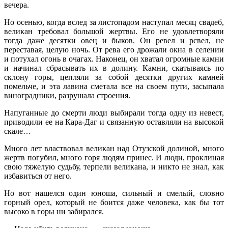
вечера.
Но осенью, когда вслед за листопадом наступал месяц свадеб,
великан требовал большой жертвы. Его не удовлетворяли
тогда даже десятки овец и быков. Он ревел и рсвел, не
переставая, целую ночь. От рева его дрожали окна в селении
и потухал огонь в очагах. Наконец, он хватал огромные камни
и начинал сбрасывать их в долину. Камни, скатываясь по
склону горы, цепляли за собой десятки других камней
помельче, и эта лавина сметала все на своем пути, засыпала
виноградники, разрушала строения.
Напуганные до смерти люди выбирали тогда одну из невест,
приводили ее на Кара-Даг и связанную оставляли на высокой
скале…
Много лет властвовал великан над Отузской долиной, много
жертв погубил, много горя людям принес. И люди, проклиная
свою тяжелую судьбу, терпели великана, и никто не знал, как
избавиться от него.
Но вот нашелся один юноша, сильный и смелый, словно
горный орел, который не боится даже человека, как бы тот
высоко в горы ни забирался.