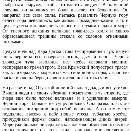
выбраться наружу, чтобы отомстить людям. В каменной
ловушке он корчился от боли и ревел от бешенства. Он
напрягал все свои силы, пытаясь развалить Черную гору,
отчего гора шевелилась, как живая. Громадные камни, а то и
целые утесы откалывались от нее и с шумом падали в море.
От гневного дыхания великана плавилась земля и сквозь
образовавшиеся трещины стекала со склонов огненными
потоками.
Целую ночь над Кара-Дагом стоял беспрерывный гул, целую
ночь вершина его извергала огонь, дым и пепел. Черная
зловещая туча заволокла все небо, сверкали молнии,
беспрерывно гремел гром. Весь Крымский полуостров трясся,
как в лихорадке, а море, вздымая свои волны-горы, с яростью
наскакивало на берег, словно хотело поглотить сушу.
На рассвете над Отузской долиной выпал дождь и все утихло.
Вышли люди из своих убежищ, посмотрели в ту сторону, где
вчера еще было логово великана, и в удивлении замерли.
Черной горы больше не существовало. Она развалилась до
основания, похоронив под собой великана. А на том месте
поднялись высоко к небу новые утесы, зубчатые хребты,
причудливой формы скалы, напоминающие диких зверей.
Море уже больше не сердилось, а ласково обмывало отвесные
стены торчащих из воды скал, заливало многочисленные