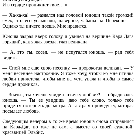
И в сердце проникнет твое… »
— Ха-ха-ха! — раздался над головой юноши такой громкий
смех, что его услышали, наверное, чабаны на Перекопе. —
Однако ты ничего поешь. Мне нравится.
Юноша задрал вверх голову и увидел на вершине Кара-Дага
горящий, как яркая звезда, глаз великана.
— А, это ты, сосед, — не испугался юноша, — рад тебя
видеть.
— Спой мне еще свою песенку, — пророкотал великан. — У
меня весеннее настроение. Я тоже хочу, чтобы ко мне птичка
любви прилетела, чтобы мне на уста упала и чтобы в самое
сердце проникла.
— Значит, ты хочешь увидеть птичку любви?! — обрадовался
юноша. — Ты ее увидишь, даю тебе слово, только тебе
придется потерпеть до завтра. А завтра я приведу ту, которая
посылает любовь.
Следующим вечером в то же время юноша снова отправился
на Кара-Даг, но уже не сам, а вместе со своей суженой,
красавицей Эльбис.