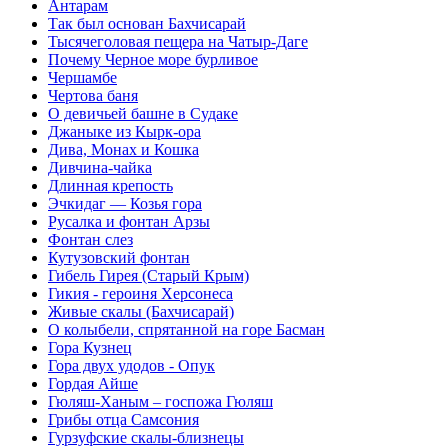
Антарам
Так был основан Бахчисарай
Тысячеголовая пещера на Чатыр-Даге
Почему Черное море бурливое
Чершамбе
Чертова баня
О девичьей башне в Судаке
Джаныке из Кырк-ора
Дива, Монах и Кошка
Дивчина-чайка
Длинная крепость
Эчкидаг — Козья гора
Русалка и фонтан Арзы
Фонтан слез
Кутузовский фонтан
Гибель Гирея (Старый Крым)
Гикия - героиня Херсонеса
Живые скалы (Бахчисарай)
О колыбели, спрятанной на горе Басман
Гора Кузнец
Гора двух удодов - Опук
Гордая Айше
Гюляш-Ханым – госпожа Гюляш
Грибы отца Самсония
Гурзуфские скалы-близнецы