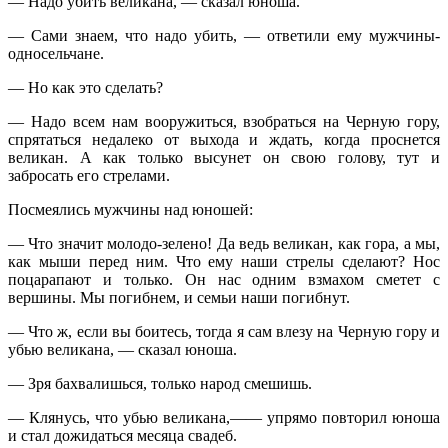
— Надо убить великана, — сказал юноша.
— Сами знаем, что надо убить, — ответили ему мужчины-
односельчане.
— Но как это сделать?
— Надо всем нам вооружиться, взобраться на Черную гору,
спрятаться недалеко от выхода и ждать, когда проснется
великан. А как только высунет он свою голову, тут и
забросать его стрелами.
Посмеялись мужчины над юношей:
— Что значит молодо-зелено! Да ведь великан, как гора, а мы,
как мыши перед ним. Что ему наши стрелы сделают? Нос
поцарапают и только. Он нас одним взмахом сметет с
вершины. Мы погибнем, и семьи наши погибнут.
— Что ж, если вы боитесь, тогда я сам влезу на Черную гору и
убью великана, — сказал юноша.
— Зря бахвалишься, только народ смешишь.
— Клянусь, что убью великана,—— упрямо повторил юноша
и стал дожидаться месяца свадеб.