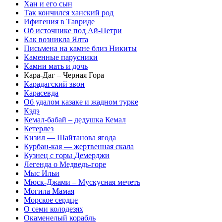
Хан и его сын
Так кончился ханский род
Ифигения в Тавриде
Об источнике под Ай-Петри
Как возникла Ялта
Письмена на камне близ Никиты
Каменные парусники
Камни мать и дочь
Кара-Даг – Черная Гора
Карадагский звон
Карасевда
Об удалом казаке и жадном турке
Кэдэ
Кемал-бабай – дедушка Кемал
Кетерлез
Кизил — Шайтанова ягода
Курбан-кая — жертвенная скала
Кузнец с горы Демерджи
Легенда о Медведь-горе
Мыс Ильи
Мюск-Джами – Мускусная мечеть
Могила Мамая
Морское сердце
О семи колодезях
Окаменелый корабль