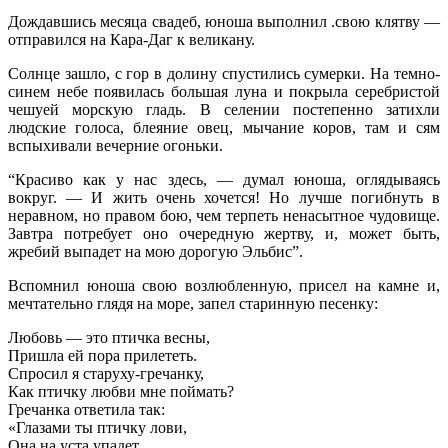
Дождавшись месяца свадеб, юноша выполнил .свою клятву —
отправился на Кара-Даг к великану.
Солнце зашло, с гор в долину спустились сумерки. На темно-
синем небе появилась большая луна и покрыла серебристой
чешуей морскую гладь. В селении постепенно затихли
людские голоса, блеяние овец, мычание коров, там и сям
вспыхивали вечерние огоньки.
“Красиво как у нас здесь, — думал юноша, оглядываясь
вокруг. — И жить очень хочется! Но лучше погибнуть в
неравном, но правом бою, чем терпеть ненасытное чудовище.
Завтра потребует оно очередную жертву, и, может быть,
жребий выпадет на мою дорогую Эльбис”.
Вспомнил юноша свою возлюбленную, присел на камне и,
мечтательно глядя на море, запел старинную песенку:
Любовь — это птичка весны,
Пришла ей пора прилететь.
Спросил я старуху-гречанку,
Как птичку любви мне поймать?
Гречанка ответила так:
«Глазами ты птичку лови,
Она на уста упадет