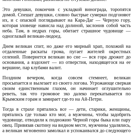
Это девушки, покончив с укладкой винограда, торопятся
домой. Спешат девушки, словно быстрые сумерки подгоняют
их, и с опаской поглядывают на Кара-Даг — Черную гору,
которая зловеще нависла над долиной, заслонив собой часть
неба. Там, в недрах горы, обитает страшное чудовище —
одноглазый великан-людоед.
Днем великан спит, но даже его мирный храп, похожий на
отдаленные раскаты грома, пугает жителей окрестных
селений. Повернется великан во сне — вся гора дрожит до
основания, а вздохнет — из отверстия, находящегося на ее
вершине, пар клубами валит.
Поздним вечером, когда совсем стемнеет, великан
просыпается и вылезает из своего логова. Угрожающе сверкая
своим единственным глазом, он начинает оглушительно
реветь, так что громовое эхо далеко перекатывается по
Крымским горам и замирает где-то на Ай-Петри.
Тогда в страхе прятались все — дети, старики, женщины,
прятались где только кто мог, а мужчины, чтобы задобрить
чудовище, отводили к подножию Черной горы быка или пару
овец. Привязав скотину на видном месте, мужчины удалялись,
а великан мгновенно замолкал и успокаивался до следующего