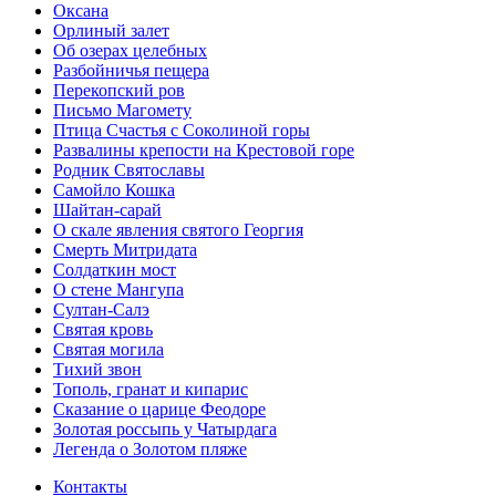
Оксана
Орлиный залет
Об озерах целебных
Разбойничья пещера
Перекопский ров
Письмо Магомету
Птица Счастья с Соколиной горы
Развалины крепости на Крестовой горе
Родник Святославы
Самойло Кошка
Шайтан-сарай
О скале явления святого Георгия
Смерть Митридата
Солдаткин мост
О стене Мангупа
Султан-Салэ
Святая кровь
Святая могила
Тихий звон
Тополь, гранат и кипарис
Сказание о царице Феодоре
Золотая россыпь у Чатырдага
Легенда о Золотом пляже
Контакты