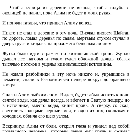
— Чтобы курица из деревни не вышла, чтобы голубь за
околицей не парил, пока Алим не будет в моих руках.
И поняли татары, что пришел Алиму конец.
Никто не спал в деревне в эту ночь. Визжал вихрем Шайтан
по дороге, ломал деревья по садам, мертвым стуком стучал в
дверь труса и кидался на прохожего бешеным ливнем.
Жутко было идти стражам по кизильташской тропе. Жутью
дышал лес нагорья и гулом гудел обложной дождь, сбегая
тысячью потоков в ущелья кизильташской котловины.
Не ждали разбойники в эту ночь никого и, укрывшись в
чекмени, спали в Разбойничьей пещере вокруг догоравшего
костра.
Спал и Алим зыбким сном. Видел, будто забыл испить к ночи
святой воды, как делал всегда, и вбегает в Святую пещеру, но
в источнике, вместо воды, кипит кровь. А сверху, со скал,
свесились кольцами черные змеи, и одна из них, скользкая и
холодная, обвила его шею узлом.
Вскрикнул Алим от боли, открыл глаза и увидел над собой
громадного человека, который давил ему грудь и сжимал