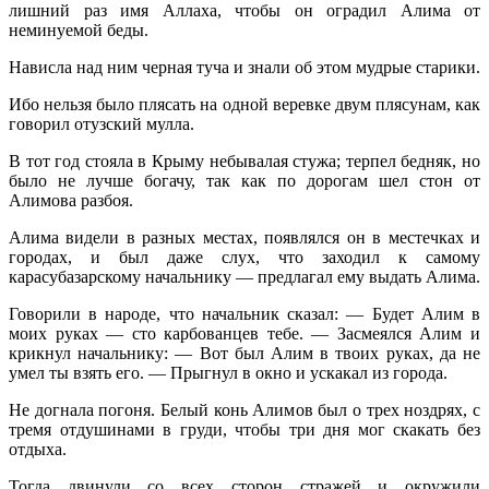
лишний раз имя Аллаха, чтобы он оградил Алима от
неминуемой беды.
Нависла над ним черная туча и знали об этом мудрые старики.
Ибо нельзя было плясать на одной веревке двум плясунам, как
говорил отузский мулла.
В тот год стояла в Крыму небывалая стужа; терпел бедняк, но
было не лучше богачу, так как по дорогам шел стон от
Алимова разбоя.
Алима видели в разных местах, появлялся он в местечках и
городах, и был даже слух, что заходил к самому
карасубазарскому начальнику — предлагал ему выдать Алима.
Говорили в народе, что начальник сказал: — Будет Алим в
моих руках — сто карбованцев тебе. — Засмеялся Алим и
крикнул начальнику: — Вот был Алим в твоих руках, да не
умел ты взять его. — Прыгнул в окно и ускакал из города.
Не догнала погоня. Белый конь Алимов был о трех ноздрях, с
тремя отдушинами в груди, чтобы три дня мог скакать без
отдыха.
Тогда двинули со всех сторон стражей и окружили