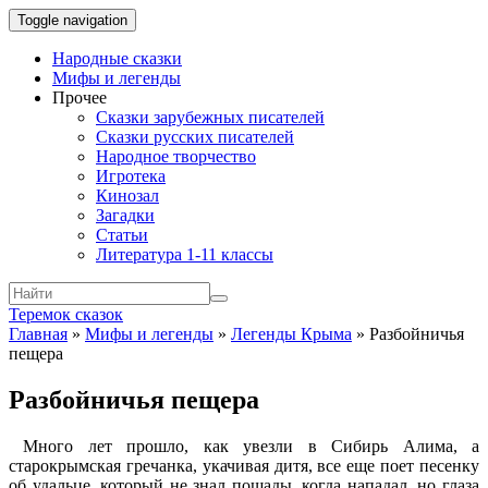
Toggle navigation
Народные сказки
Мифы и легенды
Прочее
Сказки зарубежных писателей
Сказки русских писателей
Народное творчество
Игротека
Кинозал
Загадки
Статьи
Литература 1-11 классы
Теремок сказок
Главная
»
Мифы и легенды
»
Легенды Крыма
»
Разбойничья
пещера
Разбойничья пещера
Много лет прошло, как увезли в Сибирь Алима, а
старокрымская гречанка, укачивая дитя, все еще поет песенку
об удальце, который не знал пощады, когда нападал, но глаза