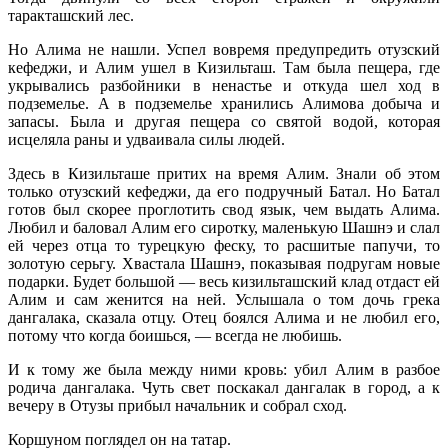
таракташский лес.
Но Алима не нашли. Успел вовремя предупредить отузский
кефеджи, и Алим ушел в Кизильташ. Там была пещера, где
укрывались разбойники в ненастье и откуда шел ход в
подземелье. А в подземелье хранились Алимова добыча и
запасы. Была и другая пещера со святой водой, которая
исцеляла раны и удваивала силы людей.
Здесь в Кизильташе притих на время Алим. Знали об этом
только отузский кефеджи, да его подручный Батал. Но Батал
готов был скорее проглотить свод язык, чем выдать Алима.
Любил и баловал Алим его сиротку, маленькую Шашнэ и слал
ей через отца то турецкую феску, то расшитые папучи, то
золотую серьгу. Хвастала Шашнэ, показывая подругам новые
подарки. Будет большой — весь кизильташский клад отдаст ей
Алим и сам женится на ней. Услышала о том дочь грека
дангалака, сказала отцу. Отец боялся Алима и не любил его,
потому что когда боишься, — всегда не любишь.
И к тому же была между ними кровь: убил Алим в разбое
родича дангалака. Чуть свет поскакал дангалак в город, а к
вечеру в Отузы прибыл начальник и собрал сход.
Коршуном поглядел он на татар.