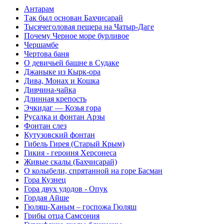
Антарам
Так был основан Бахчисарай
Тысячеголовая пещера на Чатыр-Даге
Почему Черное море бурливое
Чершамбе
Чертова баня
О девичьей башне в Судаке
Джаныке из Кырк-ора
Дива, Монах и Кошка
Дивчина-чайка
Длинная крепость
Эчкидаг — Козья гора
Русалка и фонтан Арзы
Фонтан слез
Кутузовский фонтан
Гибель Гирея (Старый Крым)
Гикия - героиня Херсонеса
Живые скалы (Бахчисарай)
О колыбели, спрятанной на горе Басман
Гора Кузнец
Гора двух удодов - Опук
Гордая Айше
Гюляш-Ханым – госпожа Гюляш
Грибы отца Самсония