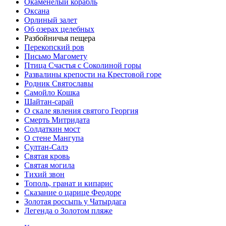
Окаменелый корабль
Оксана
Орлиный залет
Об озерах целебных
Разбойничья пещера
Перекопский ров
Письмо Магомету
Птица Счастья с Соколиной горы
Развалины крепости на Крестовой горе
Родник Святославы
Самойло Кошка
Шайтан-сарай
О скале явления святого Георгия
Смерть Митридата
Солдаткин мост
О стене Мангупа
Султан-Салэ
Святая кровь
Святая могила
Тихий звон
Тополь, гранат и кипарис
Сказание о царице Феодоре
Золотая россыпь у Чатырдага
Легенда о Золотом пляже