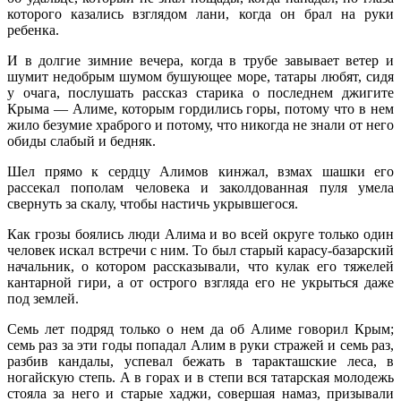
которого казались взглядом лани, когда он брал на руки
ребенка.
И в долгие зимние вечера, когда в трубе завывает ветер и
шумит недобрым шумом бушующее море, татары любят, сидя
у очага, послушать рассказ старика о последнем джигите
Крыма — Алиме, которым гордились горы, потому что в нем
жило безумие храброго и потому, что никогда не знали от него
обиды слабый и бедняк.
Шел прямо к сердцу Алимов кинжал, взмах шашки его
рассекал пополам человека и заколдованная пуля умела
свернуть за скалу, чтобы настичь укрывшегося.
Как грозы боялись люди Алима и во всей округе только один
человек искал встречи с ним. То был старый карасу-базарский
начальник, о котором рассказывали, что кулак его тяжелей
кантарной гири, а от острого взгляда его не укрыться даже
под землей.
Семь лет подряд только о нем да об Алиме говорил Крым;
семь раз за эти годы попадал Алим в руки стражей и семь раз,
разбив кандалы, успевал бежать в таракташские леса, в
ногайскую степь. А в горах и в степи вся татарская молодежь
стояла за него и старые хаджи, совершая намаз, призывали