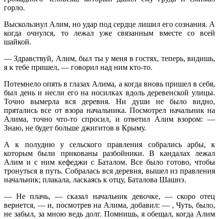
горло.
Выскользнул Алим, но удар под сердце лишил его сознания. А
когда очнулся, то лежал уже связанным вместе со всей
шайкой.
— Здравствуй, Алим, был ты у меня в гостях, теперь, видишь,
я к тебе пришел, — говорил над ним кто-то.
Потемнело опять в глазах Алима, а когда вновь пришел в себя,
был день и несли его на носилках вдоль деревенской улицы.
Точно вымерла вся деревня. Ни души не было видно,
прятались все от взора начальника. Посмотрел начальник на
Алима, точно что-то спросил, и ответил Алим взором: —
Знаю, не будет больше джигитов в Крыму.
А к полудню у сельского правления собрались арбы, к
которым были прикованы разбойники. В кандалах лежал
Алим и с ним кефеджи с Баталом. Все было готово, чтобы
тронуться в путь. Собралась вся деревня, вышел из правления
начальник; плакала, ласкаясь к отцу, Баталова Шашнэ.
— Не плачь, — сказал начальник девочке, — скоро отец
вернется, — и, посмотрев на Алима, добавил: — , Чуть, было,
не забыл, за мною ведь долг. Помнишь, я обещал, когда Алим