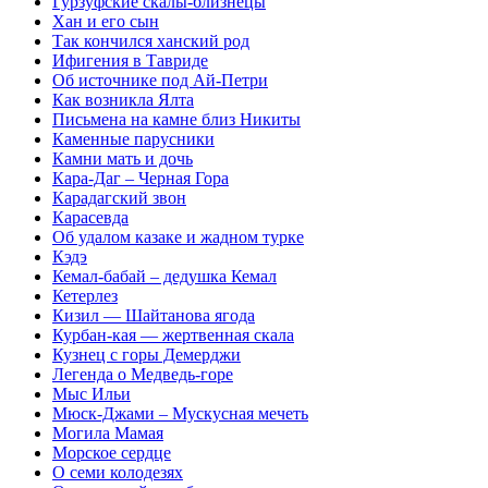
Гурзуфские скалы-близнецы
Хан и его сын
Так кончился ханский род
Ифигения в Тавриде
Об источнике под Ай-Петри
Как возникла Ялта
Письмена на камне близ Никиты
Каменные парусники
Камни мать и дочь
Кара-Даг – Черная Гора
Карадагский звон
Карасевда
Об удалом казаке и жадном турке
Кэдэ
Кемал-бабай – дедушка Кемал
Кетерлез
Кизил — Шайтанова ягода
Курбан-кая — жертвенная скала
Кузнец с горы Демерджи
Легенда о Медведь-горе
Мыс Ильи
Мюск-Джами – Мускусная мечеть
Могила Мамая
Морское сердце
О семи колодезях