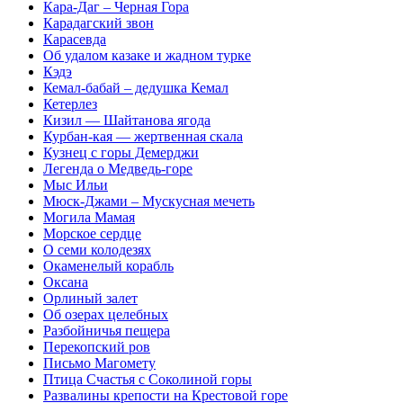
Кара-Даг – Черная Гора
Карадагский звон
Карасевда
Об удалом казаке и жадном турке
Кэдэ
Кемал-бабай – дедушка Кемал
Кетерлез
Кизил — Шайтанова ягода
Курбан-кая — жертвенная скала
Кузнец с горы Демерджи
Легенда о Медведь-горе
Мыс Ильи
Мюск-Джами – Мускусная мечеть
Могила Мамая
Морское сердце
О семи колодезях
Окаменелый корабль
Оксана
Орлиный залет
Об озерах целебных
Разбойничья пещера
Перекопский ров
Письмо Магомету
Птица Счастья с Соколиной горы
Развалины крепости на Крестовой горе