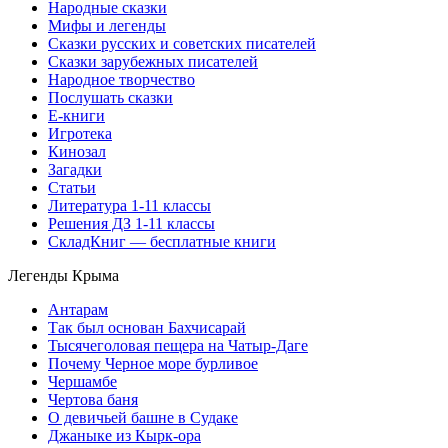
Народные сказки
Мифы и легенды
Сказки русских и советских писателей
Сказки зарубежных писателей
Народное творчество
Послушать сказки
Е-книги
Игротека
Кинозал
Загадки
Статьи
Литература 1-11 классы
Решения ДЗ 1-11 классы
СкладКниг — бесплатные книги
Легенды Крыма
Антарам
Так был основан Бахчисарай
Тысячеголовая пещера на Чатыр-Даге
Почему Черное море бурливое
Чершамбе
Чертова баня
О девичьей башне в Судаке
Джаныке из Кырк-ора