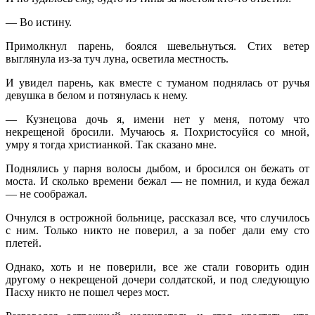
— Во истину.
Примолкнул парень, боялся шевельнуться. Стих ветер
выглянула из-за туч луна, осветила местность.
И увидел парень, как вместе с туманом поднялась от ручья
девушка в белом и потянулась к нему.
— Кузнецова дочь я, имени нет у меня, потому что
некрещеной бросили. Мучаюсь я. Похристосуйся со мной,
умру я тогда христианкой. Так сказано мне.
Поднялись у парня волосы дыбом, и бросился он бежать от
моста. И сколько времени бежал — не помнил, и куда бежал
— не соображал.
Очнулся в острожной больнице, рассказал все, что случилось
с ним. Только никто не поверил, а за побег дали ему сто
плетей.
Однако, хоть и не поверили, все же стали говорить один
другому о некрещеной дочери солдатской, и под следующую
Пасху никто не пошел через мост.