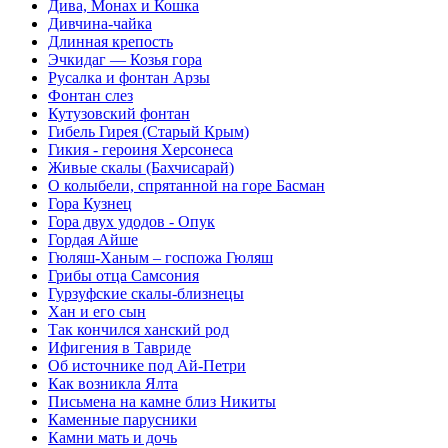
Дива, Монах и Кошка
Дивчина-чайка
Длинная крепость
Эчкидаг — Козья гора
Русалка и фонтан Арзы
Фонтан слез
Кутузовский фонтан
Гибель Гирея (Старый Крым)
Гикия - героиня Херсонеса
Живые скалы (Бахчисарай)
О колыбели, спрятанной на горе Басман
Гора Кузнец
Гора двух удодов - Опук
Гордая Айше
Гюляш-Ханым – госпожа Гюляш
Грибы отца Самсония
Гурзуфские скалы-близнецы
Хан и его сын
Так кончился ханский род
Ифигения в Тавриде
Об источнике под Ай-Петри
Как возникла Ялта
Письмена на камне близ Никиты
Каменные парусники
Камни мать и дочь