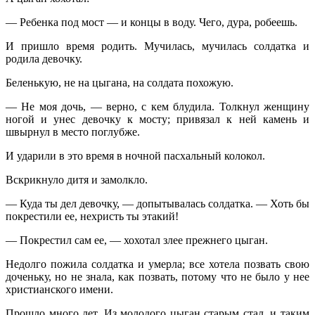
— Ребенка под мост — и концы в воду. Чего, дура, робеешь.
И пришло время родить. Мучилась, мучилась солдатка и
родила девочку.
Беленькую, не на цыгана, на солдата похожую.
— Не моя дочь, — верно, с кем блудила. Толкнул женщину
ногой и унес девочку к мосту; привязал к ней камень и
швырнул в место поглубже.
И ударили в это время в ночной пасхальный колокол.
Вскрикнуло дитя и замолкло.
— Куда ты дел девочку, — допытывалась солдатка. — Хоть бы
покрестили ее, нехристь ты этакий!
— Покрестил сам ее, — хохотал злее прежнего цыган.
Недолго пожила солдатка и умерла; все хотела позвать свою
доченьку, но не знала, как позвать, потому что не было у нее
христианского имени.
Прошло много лет. Из молодого цыган старым стал, и таким