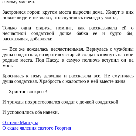
самому умереть.
Застроился город; кругом моста выросли дома. Живут в них
новые люди и не знают, что случилось некогда у моста,
Только одна старуха помнит, как рассказывала ей о
несчастной солдатской дочке бабка ее и будто бы,
рассказывая, добавляла:
— Все же дождалась несчастненькая. Вернулась с чужбины
душа солдатская, возвратился старый солдат взглянуть на свои
родные места. Под Пасху, в самую полночь вступил он на
мост.
Бросилась к нему девушка и рассказала все. Не смутилась
душа солдатская. Храбрость с жалостью в ней вместе жила.
— Христос воскресе!
И трижды похристосовался солдат с дочкой солдатской.
И успокоились оба навеки.
О стене Мангупа
О скале явления святого Георгия