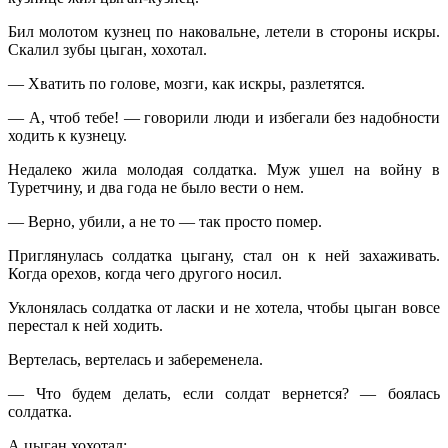
Бил молотом кузнец по наковальне, летели в стороны искры.
Скалил зубы цыган, хохотал.
— Хватить по голове, мозги, как искры, разлетятся.
— А, чтоб тебе! — говорили люди и избегали без надобности
ходить к кузнецу.
Недалеко жила молодая солдатка. Муж ушел на войну в
Туретчину, и два года не было вести о нем.
— Верно, убили, а не то — так просто помер.
Приглянулась солдатка цыгану, стал он к ней захаживать.
Когда орехов, когда чего другого носил.
Уклонялась солдатка от ласки и не хотела, чтобы цыган вовсе
перестал к ней ходить.
Вертелась, вертелась и забеременела.
— Что будем делать, если солдат вернется? — боялась
солдатка.
А цыган хохотал: