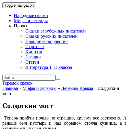
Toggle navigation
Народные сказки
Мифы и легенды
Прочее
Сказки зарубежных писателей
Сказки русских писателей
Народное творчество
Игротека
Кинозал
Загадки
Статьи
Литература 1-11 классы
Теремок сказок
Главная
»
Мифы и легенды
»
Легенды Крыма
»
Солдаткин
мост
Солдаткин мост
Теперь пройти ночью не страшно, кругом все застроено. А
раньше был пустырь и над обрывом стояла кузница, а в
кузнице жил цыган-кузнец.