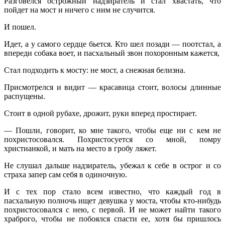
Разговелся острожный надзиратель и стал хвастать, что
пойдет на мост и ничего с ним не случится.
И пошел.
Идет, а у самого сердце бьется. Кто шел позади — поотстал, а
впереди собака воет, и пасхальный звон похоронным кажется,
Стал подходить к мосту: не мост, а снежная белизна.
Присмотрелся и видит — красавица стоит, волосы длинные
распущены.
Стоит в одной рубахе, дрожит, руки вперед простирает.
— Пошли, говорит, ко мне такого, чтобы еще ни с кем не
похристосовался. Похристосуется со мной, помру
христианкой, и мать на место в гробу ляжет.
Не слушал дальше надзиратель, убежал к себе в острог и со
страха запер сам себя в одиночную.
И с тех пор стало всем известно, что каждый год в
пасхальную полночь ищет девушка у моста, чтобы кто-нибудь
похристосовался с нею, с первой. И не может найти такого
храброго, чтобы не побоялся спасти ее, хотя бы пришлось