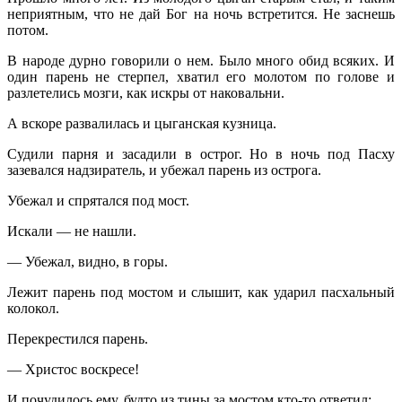
неприятным, что не дай Бог на ночь встретится. Не заснешь
потом.
В народе дурно говорили о нем. Было много обид всяких. И
один парень не стерпел, хватил его молотом по голове и
разлетелись мозги, как искры от наковальни.
А вскоре развалилась и цыганская кузница.
Судили парня и засадили в острог. Но в ночь под Пасху
зазевался надзиратель, и убежал парень из острога.
Убежал и спрятался под мост.
Искали — не нашли.
— Убежал, видно, в горы.
Лежит парень под мостом и слышит, как ударил пасхальный
колокол.
Перекрестился парень.
— Христос воскресе!
И почудилось ему, будто из тины за мостом кто-то ответил: