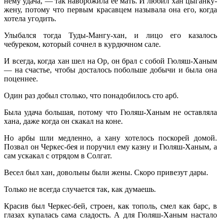
нему удача, — так наворожила ее мать. И любил хан цыганку-
жену, потому что первым красавцем называла она его, когда
хотела угодить.
Улыбался тогда Туды-Мангу-хан, и лицо его казалось
чебуреком, который сочнел в курдючном сале.
И всегда, когда хан шел на Ор, он брал с собой Гюляш-Ханым
— на счастье, чтобы досталось побольше добычи и была она
поценнее.
Один раз добыл столько, что понадобилось сто арб.
Была удача большая, потому что Гюляш-Ханым не оставляла
хана, даже когда он скакал на коне.
Но арбы шли медленно, а хану хотелось поскорей домой.
Позвал он Черкес-бея и поручил ему казну и Гюляш-Ханым, а
сам ускакал с отрядом в Солгат.
Весел был хан, довольны были жены. Скоро привезут дары.
Только не всегда случается так, как думаешь.
Красив был Черкес-бей, строен, как тополь, смел как барс, в
глазах купалась сама сладость. А для Гюляш-Ханым настало