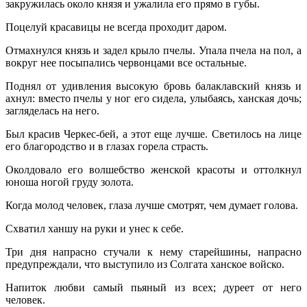
закружилась около князя и ужалила его прямо в губы.
Поцелуй красавицы не всегда проходит даром.
Отмахнулся князь и задел крыло пчелы. Упала пчела на пол, а
вокруг нее посыпались червонцами все остальные.
Поднял от удивления высокую бровь балаклавский князь и
ахнул: вместо пчелы у ног его сидела, улыбаясь, ханская дочь;
загляделась на него.
Был красив Черкес-бей, а этот еще лучше. Светилось на лице
его благородство и в глазах горела страсть.
Околдовало его волшебство женской красоты и оттолкнул
юноша ногой груду золота.
Когда молод человек, глаза лучше смотрят, чем думает голова.
Схватил ханшу на руки и унес к себе.
Три дня напрасно стучали к нему старейшины, напрасно
предупреждали, что выступило из Солгата ханское войско.
Напиток любви самый пьяный из всех; дуреет от него
человек.