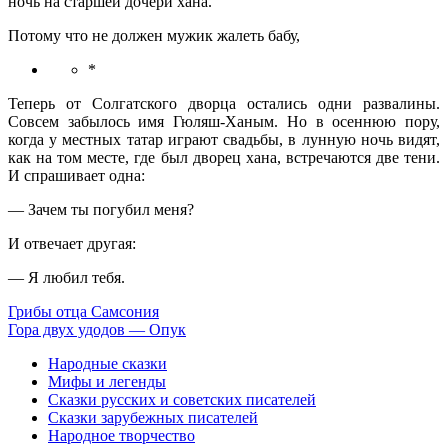
ночь на старшей дочери хана.
Потому что не должен мужик жалеть бабу,
*
Теперь от Солгатского дворца остались одни развалины.
Совсем забылось имя Гюляш-Ханым. Но в осеннюю пору,
когда у местных татар играют свадьбы, в лунную ночь видят,
как на том месте, где был дворец хана, встречаются две тени.
И спрашивает одна:
— Зачем ты погубил меня?
И отвечает другая:
— Я любил тебя.
Грибы отца Самсония
Гора двух удодов — Опук
Народные сказки
Мифы и легенды
Сказки русских и советских писателей
Сказки зарубежных писателей
Народное творчество