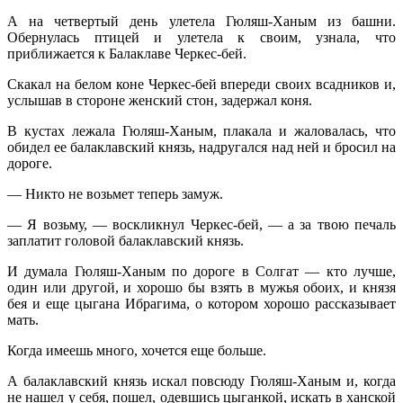
А на четвертый день улетела Гюляш-Ханым из башни.
Обернулась птицей и улетела к своим, узнала, что
приближается к Балаклаве Черкес-бей.
Скакал на белом коне Черкес-бей впереди своих всадников и,
услышав в стороне женский стон, задержал коня.
В кустах лежала Гюляш-Ханым, плакала и жаловалась, что
обидел ее балаклавский князь, надругался над ней и бросил на
дороге.
— Никто не возьмет теперь замуж.
— Я возьму, — воскликнул Черкес-бей, — а за твою печаль
заплатит головой балаклавский князь.
И думала Гюляш-Ханым по дороге в Солгат — кто лучше,
один или другой, и хорошо бы взять в мужья обоих, и князя
бея и еще цыгана Ибрагима, о котором хорошо рассказывает
мать.
Когда имеешь много, хочется еще больше.
А балаклавский князь искал повсюду Гюляш-Ханым и, когда
не нашел у себя, пошел, одевшись цыганкой, искать в ханской