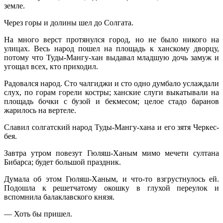
земле.
Через горы и долины шел до Солгата.
На много верст протянулся город, но не было никого на
улицах. Весь народ пошел на площадь к ханскому дворцу,
потому что Туды-Мангу-хан выдавал младшую дочь замуж и
угощал всех, кто приходил.
Радовался народ. Сто чалгиджи и сто одно думбало услаждали
слух, по горам горели костры; ханские слуги выкатывали на
площадь бочки с бузой и бекмесом; целое стадо баранов
жарилось на вертеле.
Славил солгатский народ Туды-Мангу-хана и его зятя Черкес-
бея.
Завтра утром повезут Гюляш-Ханым мимо мечети султана
Бибарса; будет большой праздник.
Думала об этом Гюляш-Ханым, и что-то взгрустнулось ей.
Подошла к решетчатому окошку в глухой переулок и
вспомнила балаклавского князя.
— Хоть бы пришел.