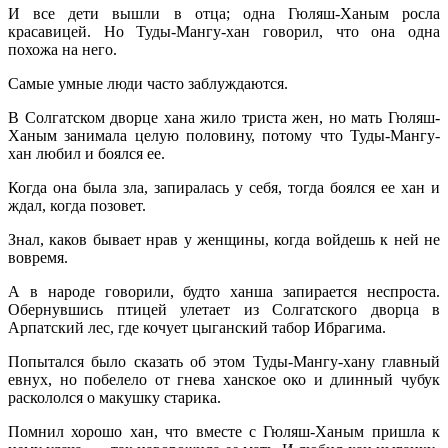
И все дети вышли в отца; одна Гюляш-Ханым росла
красавицей. Но Туды-Мангу-хан говорил, что она одна
похожа на него.
Самые умные люди часто заблуждаются.
В Солгатском дворце хана жило триста жен, но мать Гюляш-
Ханым занимала целую половину, потому что Туды-Мангу-
хан любил и боялся ее.
Когда она была зла, запиралась у себя, тогда боялся ее хан и
ждал, когда позовет.
Знал, каков бывает нрав у женщины, когда войдешь к ней не
вовремя.
А в народе говорили, будто ханша запирается неспроста.
Обернувшись птицей улетает из Солгатского дворца в
Арпатский лес, где кочует цыганский табор Ибрагима.
Попытался было сказать об этом Туды-Мангу-хану главный
евнух, но побелело от гнева ханское око и длинный чубук
раскололся о макушку старика.
Помнил хорошо хан, что вместе с Гюляш-Ханым пришла к