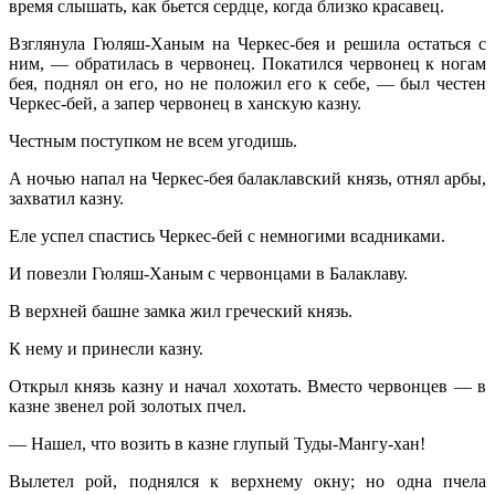
время слышать, как бьется сердце, когда близко красавец.
Взглянула Гюляш-Ханым на Черкес-бея и решила остаться с
ним, — обратилась в червонец. Покатился червонец к ногам
бея, поднял он его, но не положил его к себе, — был честен
Черкес-бей, а запер червонец в ханскую казну.
Честным поступком не всем угодишь.
А ночью напал на Черкес-бея балаклавский князь, отнял арбы,
захватил казну.
Еле успел спастись Черкес-бей с немногими всадниками.
И повезли Гюляш-Ханым с червонцами в Балаклаву.
В верхней башне замка жил греческий князь.
К нему и принесли казну.
Открыл князь казну и начал хохотать. Вместо червонцев — в
казне звенел рой золотых пчел.
— Нашел, что возить в казне глупый Туды-Мангу-хан!
Вылетел рой, поднялся к верхнему окну; но одна пчела