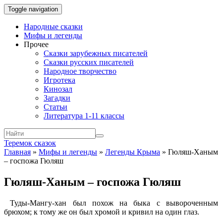
Toggle navigation
Народные сказки
Мифы и легенды
Прочее
Сказки зарубежных писателей
Сказки русских писателей
Народное творчество
Игротека
Кинозал
Загадки
Статьи
Литература 1-11 классы
Теремок сказок
Главная
»
Мифы и легенды
»
Легенды Крыма
»
Гюляш-Ханым
– госпожа Гюляш
Гюляш-Ханым – госпожа Гюляш
Туды-Мангу-хан был похож на быка с вывороченным
брюхом; к тому же он был хромой и кривил на один глаз.