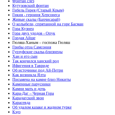
Фонтан слез
Кутузовский фонтан
Гибель Гирея (Старый Крым)
Гикия - героиня Херсонеса
Живые скалы (Бахчисарай)
О колыбели, спрятанной на горе Басман
Гора Кузнец
Гора двух удодов - Опук
Гордая Айше
Гюляш-Ханым – госпожа Гюляш
Грибы отца Самсония
Гурзуфские скалы-близнецы
Хан и его сын
Так кончился ханский род
Ифигения в Тавриде
Об источнике под Ай-Петри
Как возникла Ялта
Письмена на камне близ Никиты
Каменные парусники
Камни мать и дочь
Кара-Даг – Черная Гора
Карадагский звон
Карасевда
Об удалом казаке и жадном турке
Кэдэ