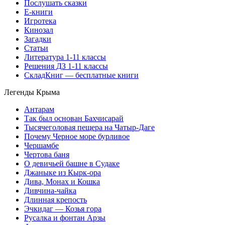
Послушать сказки
Е-книги
Игротека
Кинозал
Загадки
Статьи
Литература 1-11 классы
Решения ДЗ 1-11 классы
СкладКниг — бесплатные книги
Легенды Крыма
Антарам
Так был основан Бахчисарай
Тысячеголовая пещера на Чатыр-Даге
Почему Черное море бурливое
Чершамбе
Чертова баня
О девичьей башне в Судаке
Джаныке из Кырк-ора
Дива, Монах и Кошка
Дивчина-чайка
Длинная крепость
Эчкидаг — Козья гора
Русалка и фонтан Арзы