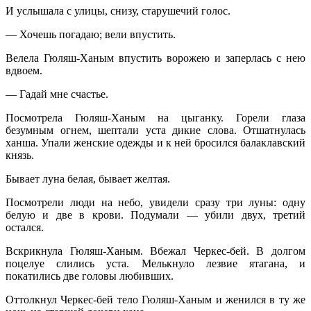
И услышала с улицы, снизу, старушечий голос.
— Хочешь погадаю; вели впустить.
Велела Гюляш-Ханым впустить ворожею и заперлась с нею
вдвоем.
— Гадай мне счастье.
Посмотрела Гюляш-Ханым на цыганку. Горели глаза
безумным огнем, шептали уста дикие слова. Отшатнулась
ханша. Упали женские одежды и к ней бросился балаклавский
князь.
Бывает луна белая, бывает желтая.
Посмотрели люди на небо, увидели сразу три луны: одну
белую и две в крови. Подумали — убили двух, третий
остался.
Вскрикнула Гюляш-Ханым. Вбежал Черкес-бей. В долгом
поцелуе слились уста. Мелькнуло лезвие ятагана, и
покатились две головы любивших.
Оттолкнул Черкес-бей тело Гюляш-Ханым и женился в ту же