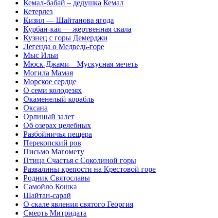
Кемал-бабай – дедушка Кемал
Кетерлез
Кизил — Шайтанова ягода
Курбан-кая — жертвенная скала
Кузнец с горы Демерджи
Легенда о Медведь-горе
Мыс Ильи
Мюск-Джами – Мускусная мечеть
Могила Мамая
Морское сердце
О семи колодезях
Окаменелый корабль
Оксана
Орлиный залет
Об озерах целебных
Разбойничья пещера
Перекопский ров
Письмо Магомету
Птица Счастья с Соколиной горы
Развалины крепости на Крестовой горе
Родник Святославы
Самойло Кошка
Шайтан-сарай
О скале явления святого Георгия
Смерть Митридата