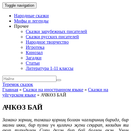
Toggle navigation
Народные сказки
Мифы и легенды
Прочее
Сказки зарубежных писателей
Сказки русских писателей
Народное творчество
Игротека
Кинозал
Загадки
Статьи
Литература 1-11 классы
Теремок сказок
Главная
»
Сказки на иностранном языке
»
Сказки на
уйгурском языке
»
АЧКӨЗ БАЙ
АЧКӨЗ БАЙ
Заманә зорниң, тамашә қорниң болған чағлириниң биридә, бир
мални икки, бир пулни үч қилғичә җени сеқирап, көзидин яш
еқип туридиған Сопи дегән бир бай болған екән. Униң