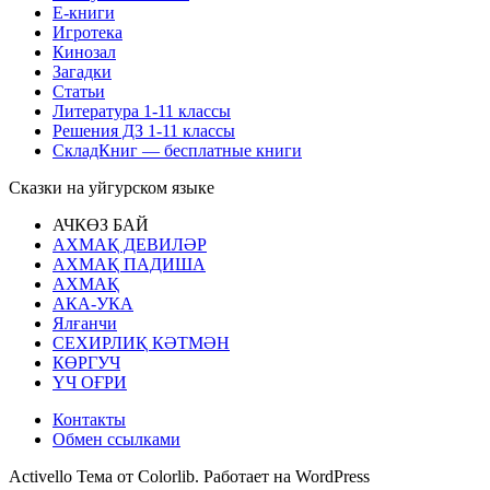
Е-книги
Игротека
Кинозал
Загадки
Статьи
Литература 1-11 классы
Решения ДЗ 1-11 классы
СкладКниг — бесплатные книги
Сказки на уйгурском языке
АЧКӨЗ БАЙ
АХМАҚ ДЕВИЛӘР
АХМАҚ ПАДИША
АХМАҚ
АКА-УКА
Ялғанчи
СЕХИРЛИҚ КӘТМӘН
КӨРГУЧ
ҮЧ ОҒРИ
Контакты
Обмен ссылками
Activello Тема от Colorlib. Работает на WordPress