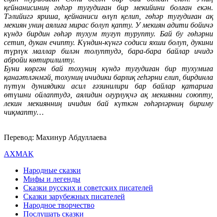
қейнанисиниң гөһәр туғудиған бир мекийини болған екән.
Тәлийигә яриша, қейнаниси өлүп қелип, гөһәр туғудиған ақ
мекиян униң аялиға мирас болуп қапту. У мекиян адити бойичә
күндә бирдин гөһәр тухум туғуп турупту. Бай бу гөһәрни
сетип, дукан ечипту. Күндин-күнгә содиси яхши болуп, дукини
түрлүк маллар билән толуптудә, бара-бара байлар ичидә
абройи көтирилилту.
Буни көргән бай тохуниң күндә туғудиған бир тухумиға
қанаәтләнмәй, тохуниң ичидики барлиқ геһәрни елип, бирдинла
пүтүн дуниядики асил ғәзинилири бар байлар қатариға
өтүшни ойлаптудә, аялидин оғурлуқчә ақ мекиянни союпту,
лекин мекиянниң ичидин бай күткән гөһәрләрниң бириму
чиқмапту…
Перевод:
Махинур Абдуллаева
АХМАҚ
Народные сказки
Мифы и легенды
Сказки русских и советских писателей
Сказки зарубежных писателей
Народное творчество
Послушать сказки