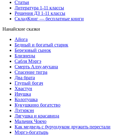
Статьи
Литература 1-11 классы
Решения ДЗ 1-11 классы
СкладКниг — бесплатные книги
Нанайские сказки
Айога
Бедный и богатый старик
Березовый сынок
Близнецы
Сабля Мэргэ
Смерть Алху-мухана
Спасение тигра
Два брата
Глупый богач
Хвастун
Ивушка
Колотушка
Кукушкино богатство
Лэтэркэн
Лягушка и красавица
Мальчик Чокчо
Как медведь с бурундуком дружить перестали
Мэргэ-богатырь