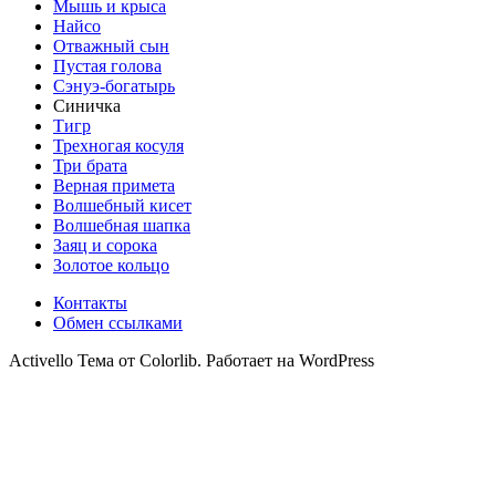
Мышь и крыса
Найсо
Отважный сын
Пустая голова
Сэнуэ-богатырь
Синичка
Тигр
Трехногая косуля
Три брата
Верная примета
Волшебный кисет
Волшебная шапка
Заяц и сорока
Золотое кольцо
Контакты
Обмен ссылками
Activello Тема от Colorlib. Работает на WordPress