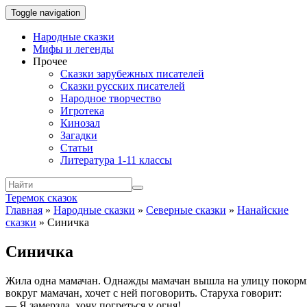
Toggle navigation
Народные сказки
Мифы и легенды
Прочее
Сказки зарубежных писателей
Сказки русских писателей
Народное творчество
Игротека
Кинозал
Загадки
Статьи
Литература 1-11 классы
Теремок сказок
Главная
»
Народные сказки
»
Северные сказки
»
Нанайские
сказки
»
Синичка
Синичка
Жила одна мамачан. Однажды мамачан вышла на улицу покорми
вокруг мамачан, хочет с ней поговорить. Старуха говорит:
— Я замерзла, хочу погреться у огня!