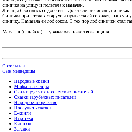
синичка на улицу и полетела к мамачан.
Лисицы бросились ее догонять. Догоняли, догоняли, но никак н
Синичка прилетела к старухе и принесла ей ее халат, шапку и 
синичку. Намазала ей лоб соком. С тех пор лоб синички стал т
Мамачан (нанайск.) — уважаемая пожилая женщина.
Сохолылан
Сын медведицы
Народные сказки
Мифы и легенды
Сказки русских и советских писателей
Сказки зарубежных писателей
Народное творчество
Послушать сказки
Е-книги
Игротека
Кинозал
Загадки