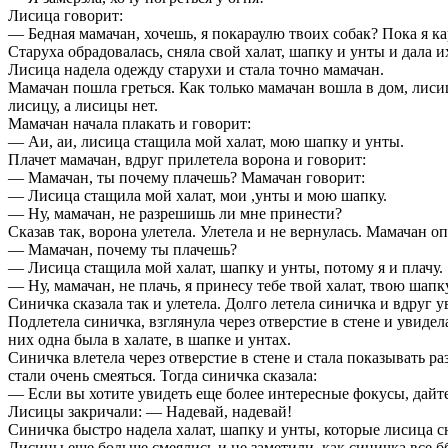
Лисица говорит:
— Бедная мамачан, хочешь, я покараулю твоих собак? Пока я ка
Старуха обрадовалась, сняла свой халат, шапку и унты и дала и
Лисица надела одежду старухи и стала точно мамачан.
Мамачан пошла греться. Как только мамачан вошла в дом, лис
лисицу, а лисицы нет.
Мамачан начала плакать и говорит:
— Аи, аи, лисица стащила мой халат, мою шапку и унты.
Плачет мамачан, вдруг прилетела ворона и говорит:
— Мамачан, ты почему плачешь? Мамачан говорит:
— Лисица стащила мой халат, мои ,унты и мою шапку.
— Ну, мамачан, не разрешишь ли мне принести?
Сказав так, ворона улетела. Улетела и не вернулась. Мамачан о
— Мамачан, почему ты плачешь?
— Лисица стащила мой халат, шапку и унты, потому я и плачу.
— Ну, мамачан, не плачь, я принесу тебе твой халат, твою шапк
Синичка сказала так и улетела. Долго летела синичка и вдруг у
Подлетела синичка, взглянула через отверстие в стене и увиде
них одна была в халате, в шапке и унтах.
Синичка влетела через отверстие в стене и стала показывать р
стали очень смеяться. Тогда синичка сказала:
— Если вы хотите увидеть еще более интересные фокусы, дайте
Лисицы закричали: — Надевай, надевай!
Синичка быстро надела халат, шапку и унты, которые лисица сн
Лисицы еще больше смеялись и не заметили, как синичка все 