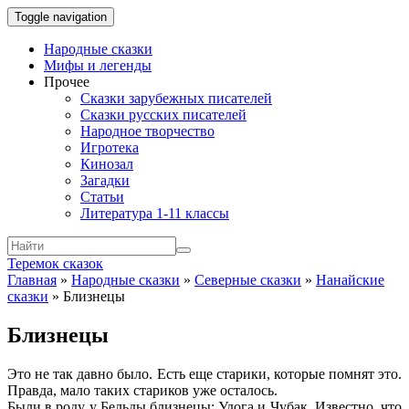
Toggle navigation
Народные сказки
Мифы и легенды
Прочее
Сказки зарубежных писателей
Сказки русских писателей
Народное творчество
Игротека
Кинозал
Загадки
Статьи
Литература 1-11 классы
Теремок сказок
Главная
»
Народные сказки
»
Северные сказки
»
Нанайские
сказки
»
Близнецы
Близнецы
Это не так давно было. Есть еще старики, которые помнят это.
Правда, мало таких стариков уже осталось.
Были в роду у Бельды близнецы: Удога и Чубак. Известно, что