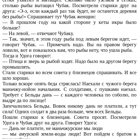
столько рыбы вытащил Чубак. Посмотрели старики друг на
друга: «Э-э, если каждый раз так будет, не останется деревня
без рыбы!» Спрашивает тут Чубак женщин:
— В прошлом году на какой стороне у кеты икры было
больше?
— На левой, — отвечают Чубаку.
— Так, значит, в этом году рыба под левым берегом идет, —
говорит Чубак. — Примечать надо. Вы на правом берегу
ловили, вот и показалось вам, что рыбы нету, что ушла рыба.
Тогда и Удога говорит:
— Птица и зверь за рыбой ходят. Надо было на другом берегу
промышлять.
Стали старики во всем совета у близнецов спрашивать. И все
шло хорошо.
Только вскоре опять беда стряслась! Наехали с чужого берега
маньчжу-нойон начальник. С солдатами, с пушками наехал.
Требует с Бельды дань — с каждого человека по соболю, по
выдре да по лисице!
Запечалились Бельды. Вовек никому дань не платили, а тут
сила! Одних солдат в два раза больше, чем всех Бельды.
Пошли старики к близнецам. Совета просят. Посмотрели
Удога и Чубак друг на друга. Говорит Удога:
— Дань не платите, не маньчжурские мы люди
— мы амурской земли-воды люди! Вот пойдем с братом к