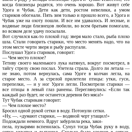
когда близнецы родятся, это очень хорошо. Вот живут себе
Удога и Чубак. Дети как дети, ростом невелики, а умом
стариков обогнали. Пять зим только и прошло всего, а Удога и
Чубак уже на охоту пошли. И все им удавалось. И лесные, и
водяные люди близнецов любили, во всем братьям помогали,
во всяком деле удачу посылали.
Вот случился как-то плохой год: зверя мало стало, рыба плохо
шла. Стали говорить старики, что место менять надо, что на
этом месте черти зверя и рыбу распугали.
Послушал Удога стариков, говорит:
— Чем место плохое?
Тетиву своего маленького лука натянул, вокруг посмотрел, в
тайгу стрелу свою послал. Улетела страла. Долго ли летала —
не знаю, потом вернулась, сама Удоге в колчан легла, на
старое место. А за стрелой прилетели птицы: утки, гуси,
перепелки, — и у ног Удоги легли. Посмотрели старики —
все птицы в левый глаз ранены. Переглянулись: «Если так
каждый раз будет, не останется деревня без мяса!»
Тут Чубак старикам говорит:
— Чем плохое место?
Бросил одной рукой сетки в воду. Потонули сетки.
«Ну, —. «думают старики, — водяной черт утащил!»
Подождали немного. Вдруг забурлила река, заки-
пела, пузырями вспенилась. Сунул тогда Чубак руку в воду,
сетки ухватил и вытащил. Сколько было узелков в сетках,