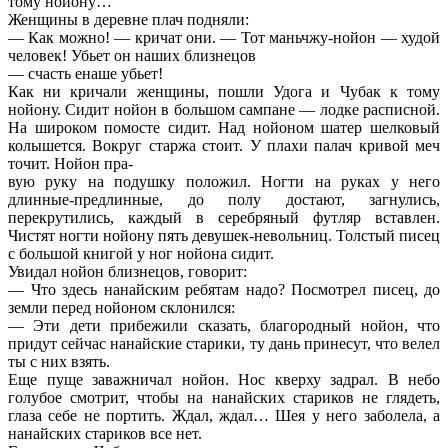
тому нойону…
Женщины в деревне плач подняли:
— Как можно! — кричат они. — Тот маньчжу-нойон — худой
человек! Убьет он наших близнецов
— счасть енаше убьет!
Как ни кричали женщины, пошли Удога и Чубак к тому
нойону. Сидит нойон в большом сампане — лодке расписной.
На широком помосте сидит. Над нойоном шатер шелковый
колышется. Вокруг старжа стоит. У плахи палач кривой меч
точит. Нойон пра-
вую руку на подушку положил. Ногти на руках у него
длинные-предлинные, до полу достают, загнулись,
перекрутились, каждый в серебряный футляр вставлен.
Чистят ногти нойону пять девушек-невольниц. Толстый писец
с большой книгой у ног нойона сидит.
Увидал нойон близнецов, говорит:
— Что здесь нанайским ребятам надо? Посмотрел писец, до
земли перед нойоном склонился:
— Эти дети прибежили сказать, благородный нойон, что
придут сейчас нанайские старики, ту дань принесут, что велел
ты с них взять.
Еще пуще заважничал нойон. Нос кверху задрал. В небо
голубое смотрит, чтобы на нанайских стариков не глядеть,
глаза себе не портить. Ждал, ждал… Шея у него заболела, а
нанайских стариков все нет.