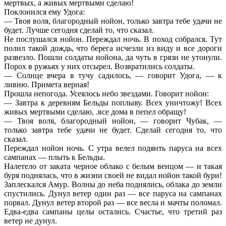
мертвых, а живых мертвыми сделаю!
Поклонился ему Удога:
— Твоя воля, благородный нойон, только завтра тебе удачи не
будет. Лучше сегодня сделай то, что сказал.
Не послушался нойон. Переждал ночь. В поход собрался. Тут
полил такой дождь, что берега исчезли из виду и все дороги
развезло. Пошли солдаты нойона, да чуть в грязи не утонули.
Порох в ружьях у них отсырел. Возвратились солдаты.
— Солнце вчера в тучу садилось, — говорит Удога, — к
ливню. Примета верная!
Прошла непогода. Усеялось небо звездами. Говорит нойон:
— Завтра к деревням Бельды поплыву. Всех уничтожу! Всех
живых мертвыми сделаю, .все дома в пепел обращу!
— Твоя воля, благородный нойон, — говорит Чубак, —
только завтра тебе удачи не будет. Сделай сегодня то, что
сказал.
Переждал нойон ночь. С утра велел подянть паруса на всех
сампанах — плыть к Бельды.
Налетело от заката черное облако с белым венцом — и такая
буря поднялась, что в жизни своей не видал нойон такой бури!
Заплескался Амур. Волны до неба поднялись, облака до земли
спустились. Дунул ветер один раз — все паруса на сампанах
порвал. Дунул ветер второй раз — все весла и мачты поломал.
Едва-едва сампаны целы остались. Счастье, что третий раз
ветер не дунул.