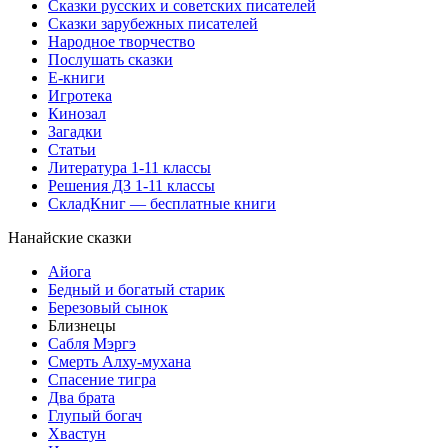
Сказки русских и советских писателей
Сказки зарубежных писателей
Народное творчество
Послушать сказки
Е-книги
Игротека
Кинозал
Загадки
Статьи
Литература 1-11 классы
Решения ДЗ 1-11 классы
СкладКниг — бесплатные книги
Нанайские сказки
Айога
Бедный и богатый старик
Березовый сынок
Близнецы
Сабля Мэргэ
Смерть Алху-мухана
Спасение тигра
Два брата
Глупый богач
Хвастун