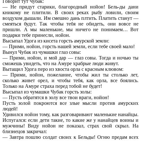
Говорит тут Чубак:
— Не придут старики, благородный нойон! Бель-ды дани
кникому не плитили. В своих реках рыбу ловили, своим
воздухом дышали. Им смешно дань плтить. Платить станут —
смеяться будут. Так чтобы тебя не обидеть, они вовсе не
пришли. А мы маленькие, мы ничего не понимаем… Вот
подарки тебе принесли, нойон.
Высыпал Удога из кисета горсть амурской земли:
— Прими, нойон, горсть нашей земли, если тебе своей мало!
Вынул Чубак из чумашки глаз совы:
— Прими, нойон, и мой дар — глаз совы. Тогда и ночью ты
сможешь увидеть, что на Амуре храбрые люди живут.
Вытащил Удога перо из хвоста орла с красным клювом:
— Прими, нойон, пожелание, чтобы жил ты столько лет,
сколько живет орел, и чтобы тебя, как орла, все боялись.
Только на Амуре страха перед тобой не будет!
Высыпал из чумашки Чубак горсть золы:
— Пусть обратятся в золу все твои враги, нойон!
Пусть золой покроются все злые мысли против амурских
людей!
Удивился нойон тому, как разговаривают маленькие нанайцы.
Испугался: если дети такие, то какие же у нанайцев воины и
мужчины! Виду нойон не показал, страх свой скрыл. На
близнецов закричал:
— Завтра пошлю солдат своих к Бельды! Огню предам всех