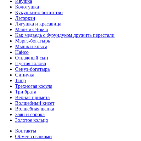
Ивушка
Колотушка
Кукушкино богатство
Лэтэркэн
Лягушка и красавица
Мальчик Чокчо
Как медведь с бурундуком дружить перестали
Мэргэ-богатырь
Мышь и крыса
Найсо
Отважный сын
Пустая голова
Сэнуэ-богатырь
Синичка
Тигр
Трехногая косуля
Три брата
Верная примета
Волшебный кисет
Волшебная шапка
Заяц и сорока
Золотое кольцо
Контакты
Обмен ссылками