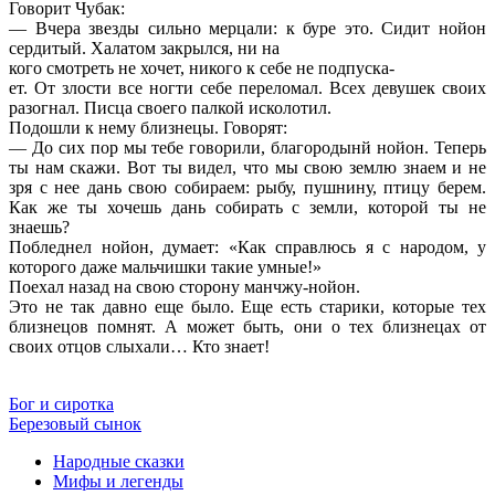
Говорит Чубак:
— Вчера звезды сильно мерцали: к буре это. Сидит нойон
сердитый. Халатом закрылся, ни на
кого смотреть не хочет, никого к себе не подпуска-
ет. От злости все ногти себе переломал. Всех девушек своих
разогнал. Писца своего палкой исколотил.
Подошли к нему близнецы. Говорят:
— До сих пор мы тебе говорили, благородынй нойон. Теперь
ты нам скажи. Вот ты видел, что мы свою землю знаем и не
зря с нее дань свою собираем: рыбу, пушнину, птицу берем.
Как же ты хочешь дань собирать с земли, которой ты не
знаешь?
Побледнел нойон, думает: «Как справлюсь я с народом, у
которого даже мальчишки такие умные!»
Поехал назад на свою сторону манчжу-нойон.
Это не так давно еще было. Еще есть старики, которые тех
близнецов помнят. А может быть, они о тех близнецах от
своих отцов слыхали… Кто знает!
Бог и сиротка
Березовый сынок
Народные сказки
Мифы и легенды