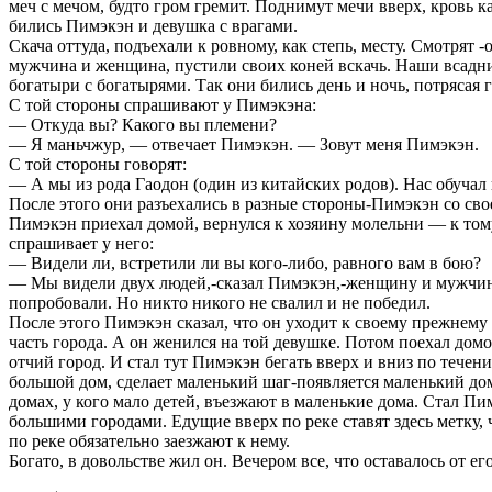
меч с мечом, будто гром гремит. Поднимут мечи вверх, кровь к
бились Пимэкэн и девушка с врагами.
Скача оттуда, подъехали к ровному, как степь, месту. Смотрят -
мужчина и женщина, пустили своих коней вскачь. Наши всадни
богатыри с богатырями. Так они бились день и ночь, потрясая 
С той стороны спрашивают у Пимэкэна:
— Откуда вы? Какого вы племени?
— Я маньчжур, — отвечает Пимэкэн. — Зовут меня Пимэкэн.
С той стороны говорят:
— А мы из рода Гаодон (один из китайских родов). Нас обучал 
После этого они разъехались в разные стороны-Пимэкэн со свое
Пимэкэн приехал домой, вернулся к хозяину молельни — к тому
спрашивает у него:
— Видели ли, встретили ли вы кого-либо, равного вам в бою?
— Мы видели двух людей,-сказал Пимэкэн,-женщину и мужчину
попробовали. Но никто никого не свалил и не победил.
После этого Пимэкэн сказал, что он уходит к своему прежнем
часть города. А он женился на той девушке. Потом поехал домо
отчий город. И стал тут Пимэкэн бегать вверх и вниз по тече
большой дом, сделает маленький шаг-появляется маленький дом
домах, у кого мало детей, въезжают в маленькие дома. Стал П
большими городами. Едущие вверх по реке ставят здесь метку, 
по реке обязательно заезжают к нему.
Богато, в довольстве жил он. Вечером все, что оставалось от ег