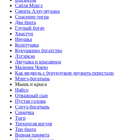
Сабля Мэргэ
Смерть Алху-мухана
Спасение тигра
Два брата
Глупый богач
Хвастун
Ивушка
Колотушка
Кукушкино богатство
Лэтэркэн
Лягушка и красавица
Мальчик Чокчо
Как медведь с бурундуком дружить перестали
Мэргэ-богатырь
Мышь и крыса
Найсо
Отважный сын
Пустая голова
Сэнуэ-богатырь
Синичка
Тигр
Трехногая косуля
Три брата
Верная примета