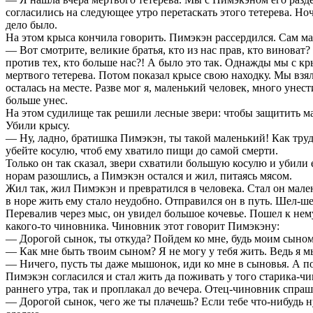
согласились на следующее утро перетаскать этого тетерева. Ноч
дело было.
На этом крыса кончила говорить. Пимэкэн рассердился. Сам мал
— Вот смотрите, великие братья, кто из нас прав, кто виноват
против тех, кто больше нас?! А было это так. Однажды мы с к
мертвого тетерева. Потом показал крысе свою находку. Мы взял
осталась на месте. Разве мог я, маленький человек, много унес
больше унес.
На этом судилище так решили лесные звери: чтобы защитить ма
Убили крысу.
— Ну, ладно, братишка Пимэкэн, ты такой маленький! Как трудн
убейте косулю, чтоб ему хватило пищи до самой смерти.
Только он так сказал, звери схватили большую косулю и убили 
норам разошлись, а Пимэкэн остался и жил, питаясь мясом.
Жил так, жил Пимэкэн и превратился в человека. Стал он мале
в норе жить ему стало неудобно. Отправился он в путь. Шел-ш
Перевалив через мыс, он увидел большое кочевье. Пошел к нему
какого-то чиновника. Чиновник этот говорит Пимэкэну:
— Дорогой сынок, ты откуда? Пойдем ко мне, будь моим сыном
— Как мне быть твоим сыном? Я не могу у тебя жить. Ведь я 
— Ничего, пусть ты даже мышонок, иди ко мне в сыновья. А п
Пимэкэн согласился и стал жить да поживать у того старика-ч
раннего утра, так и проплакал до вечера. Отец-чиновник спраш
— Дорогой сынок, чего же ты плачешь? Если тебе что-нибудь нуж