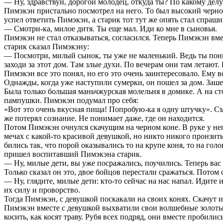
— Ну, здравствуй, дорогой молодец, откуда ты? По какому дел
Пимэкэн пристально посмотрел на него. То был высокий чернов
успел ответить Пимэкэн, а старик тот тут же опять стал спраши
— Смотри-ка, милое дитя. Ты еще мал. Иди ко мне в сыновья.
Пимэкэн не стал отказываться, согласился. Теперь Пимэкэн вм
старик сказал Пимэкэну:
— Посмотри, милый сынок, ты уже не маленький. Ведь ты пони
заходи за этот дом. Там злые духи. По вечерам они там летают.
Пимэкэн все это понял, но его это очень заинтересовало. Ему в
Однажды, когда уже наступили сумерки, он пошел за дом. Заше
Была только большая маньчжурская молельня в домике. А на ст
пампушки. Пимэкэн подумал про себя:
«Вот это очень вкусная пища! Попробую-ка я одну штучку». Съ
же потерял сознание. Не понимает даже, где он находится.
Потом Пимэкэн очнулся скачущим на черном коне. В руке у не
мечах с какой-то красивой девушкой, но никто никого пронзит
бились так, что порой оказывались то на крупе коня, то на голо
пришел воспитавший Пимэкэна старик.
— Ну, милые дети, вы уже посражались, поучились. Теперь вас
Только сказал он это, двое бойцов перестали сражаться. Потом 
— Ну, глядите, милые дети: кто-то сейчас на нас напал. Идите 
их силу и проворство.
Тогда Пимэкэн, с девушкой поскакали на своих конях. Скачут и 
Пимэкэн вместе с девушкой выхватили свои волшебные золоты
косить, как косят траву. Рубя всех подряд, они вместе пробилис