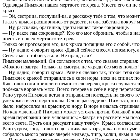
Однажды Пимэкэн нашел мертвого тетерева. Унести его он не с
крысе:
— Эй, сестрица, послушай-ка, я расскажу тебе о том, что может
Глаза у крысы расширились от радости, и она забегала вокруг
— Ну, расскажи, братишка, где ты нашел такое сокровище.
— Ну, какое там сокровище?! Кто его мог обронить, чтобы я на
поесть и нашел мертвого тетерева.
Только он проговорил это, как крыса потащила его с собой, чт
— Ну, ладно,-говорит крыса.-Давай сейчас снесем понемногу, а
Сейчас мы с тобой устали. Не правда ли?
Пимэкэн маленький. Он согласился с тем, что сказала старшая:
-Можно и завтра. Только ты смотри, не укради без меня ночью!
— Ну, ладно,-говорит крыса.-Разве я сделаю так, чтобы тебя об
Пимэкэн с крысой отправились в свои норы, неся на спинах по
Как только они пришли и немного свечерело, крыса слушает-сп
побежала воровать мясо. Всего тетерева к себе в нору перетаска
Рано утром Пимэкэн встал и отправился поглядеть на своего тет
уже крыса всего перетаскала. Очень рассердился Пимэкэн, но вс
было, набросился на крысиную нору. В норе началась страшная 
Но как маленький Пимэкэн может устоять против большой кры
время перебранки они условились; «Завтра на рассвете мы поз
всего света. Пусть они рассудят нашу тяжбу». Крыса согласила
Рано утром, когда только еще занималась заря, как-то они сумел
собралось много разных зверей-медведь, тигр, волки, львы и ме
— Я нашла вчера мертвого тетерева. Мы с Пимэкэном его разде