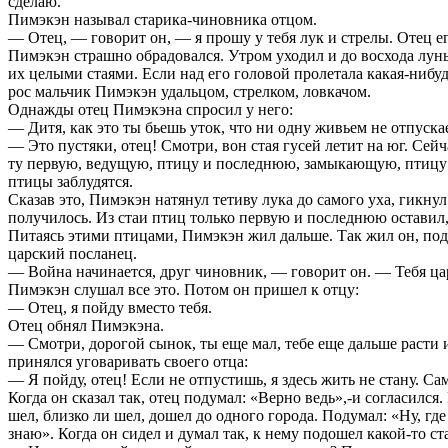
сделаю.
Пимэкэн называл старика-чиновника отцом.
— Отец, — говорит он, — я прошу у тебя лук и стрелы. Отец е
Пимэкэн страшно обрадовался. Утром уходил и до восхода лун
их целыми стаями. Если над его головой пролетала какая-нибуд
рос мальчик Пимэкэн удальцом, стрелком, ловкачом.
Однажды отец Пимэкэна спросил у него:
— Дитя, как это ты бьешь уток, что ни одну живьем не отпуск
— Это пустяки, отец! Смотри, вон стая гусей летит на юг. Сейч
ту первую, ведущую, птицу и последнюю, замыкающую, птицу я
птицы заблудятся.
Сказав это, Пимэкэн натянул тетиву лука до самого уха, гикнул
получилось. Из стаи птиц только первую и последнюю оставил,
Питаясь этими птицами, Пимэкэн жил дальше. Так жил он, под
царский посланец.
— Война начинается, друг чиновник, — говорит он. — Тебя цар
Пимэкэн слушал все это. Потом он пришел к отцу:
— Отец, я пойду вместо тебя.
Отец обнял Пимэкэна.
— Смотри, дорогой сынок, ты еще мал, тебе еще дальше расти 
принялся уговаривать своего отца:
— Я пойду, отец! Если не отпустишь, я здесь жить не стану. Сам
Когда он сказал так, отец подумал: «Верно ведь»,-и согласился
шел, близко ли шел, дошел до одного города. Подумал: «Ну, где
знаю». Когда он сидел и думал так, к нему подошел какой-то ст