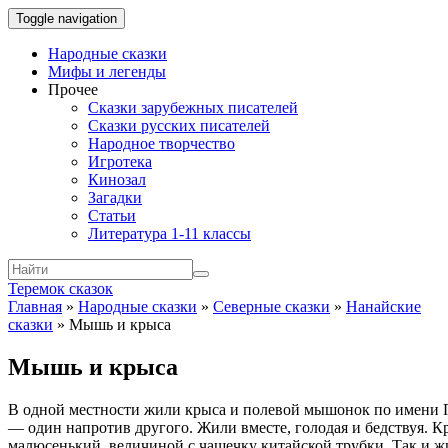
Toggle navigation
Народные сказки
Мифы и легенды
Прочее
Сказки зарубежных писателей
Сказки русских писателей
Народное творчество
Игротека
Кинозал
Загадки
Статьи
Литература 1-11 классы
Теремок сказок
Главная
»
Народные сказки
»
Северные сказки
»
Нанайские
сказки
»
Мышь и крыса
Мышь и крыса
В одной местности жили крыса и полевой мышонок по имени П
— один напротив другого. Жили вместе, голодая и бедствуя. К
малюсенький, величиной с чашечку китайской трубки. Так и жил