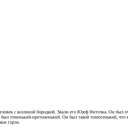
ловек с козлиной бородкой. Звали его Юзеф Ниточка. Он был оч
а был тоненький-претоненький. Он был такой тонюсенький, что м
кое горло.