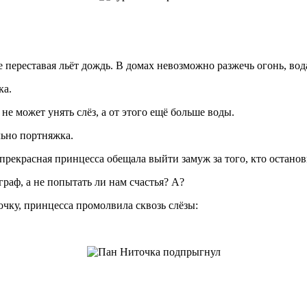
е переставая льёт дождь. В домах невозможно разжечь огонь, во
ка.
не может унять слёз, а от этого ещё больше воды.
льно портняжка.
екрасная принцесса обещала выйти замуж за того, кто останов
раф, а не попытать ли нам счастья? А?
чку, принцесса промолвила сквозь слёзы: