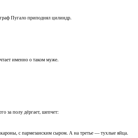
а граф Пугало приподнял цилиндр.
ечтает именно о таком муже.
го за полу дёргает, шепчет:
кароны, с пармезанским сыром. А на третье — тухлые яйца.