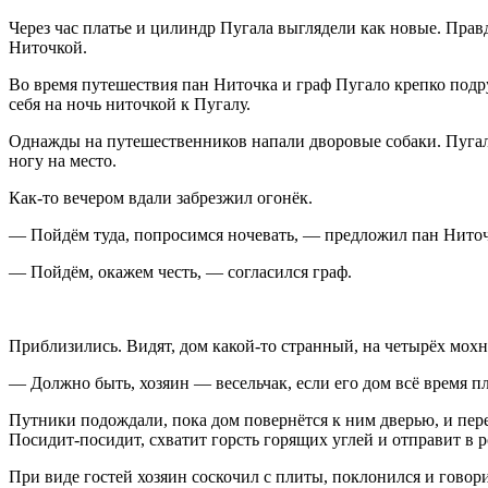
Через час платье и цилиндр Пугала выглядели как новые. Прав
Ниточкой.
Во время путешествия пан Ниточка и граф Пугало крепко подру
себя на ночь ниточкой к Пугалу.
Однажды на путешественников напали дворовые собаки. Пугал
ногу на место.
Как-то вечером вдали забрезжил огонёк.
— Пойдём туда, попросимся ночевать, — предложил пан Ниточ
— Пойдём, окажем честь, — согласился граф.
Приблизились. Видят, дом какой-то странный, на четырёх мохн
— Должно быть, хозяин — весельчак, если его дом всё время п
Путники подождали, пока дом повернётся к ним дверью, и перес
Посидит-посидит, схватит горсть горящих углей и отправит в р
При виде гостей хозяин соскочил с плиты, поклонился и говори