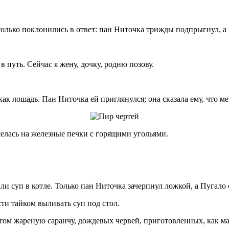
, только поклонились в ответ: пан Ниточка трижды подпрыгнул, 
в путь. Сейчас я жену, дочку, родню позову.
как лошадь. Пан Ниточка ей приглянулся; она сказала ему, что м
селась на железные печки с горящими угольями.
ли суп в котле. Только пан Ниточка зачерпнул ложкой, а Пугало е
сти тайком выливать суп под стол.
ом жареную саранчу, дождевых червей, приготовленных, как ма