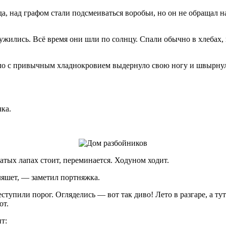
да, над графом стали подсмеиваться воробьи, но он не обращал 
жились. Всё время они шли по солнцу. Спали обычно в хлебах, и
о с привычным хладнокровием выдернуло свою ногу и швырнуло
ка.
атых лапах стоит, переминается. Ходуном ходит.
ляшет, — заметил портняжка.
тупили порог. Огляделись — вот так диво! Лето в разгаре, а тут
от.
т: