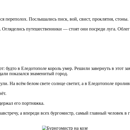
ся переполох. Послышались писк, вой, свист, проклятия, стоны. 
ял. Огляделись путешественники — стоят они посреди луга. Обле
т: будто в Еледотополе король умер. Решили завернуть в этот з
дали показался знаменитый город.
ли. На всём белом свете солнце светит, а в Еледотополе проливн
ёт.
держал его портняжка.
навстречу, а впереди всех бургомистр, самый главный человек в 