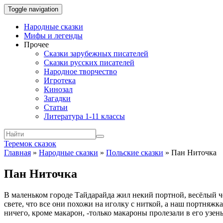
Toggle navigation
Народные сказки
Мифы и легенды
Прочее
Сказки зарубежных писателей
Сказки русских писателей
Народное творчество
Игротека
Кинозал
Загадки
Статьи
Литература 1-11 классы
Теремок сказок
Главная
»
Народные сказки
»
Польские сказки
»
Пан Ниточка
Пан Ниточка
В маленьком городе Тайдарайда жил некий портной, весёлый че
свете, что все они похожи на иголку с ниткой, а наш портняжк
ничего, кроме макарон, -только макароны пролезали в его узень