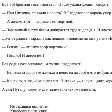
Всё-всё бросили гости под стол. После ужина хозяин говорит:
— Пан Ниточка, слыхали новость? В Еледотополе король умер.
— А далеко это? — спрашивает портной.
— Зарезанный петух бегом добирается туда за два дня. И знаете
Дочь от радости заржала как лошадь и повисла на шее у пана Н
— Бежим! — шепнул граф портняжке.
— Поздно! И двери нет!
Вся родня развеселилась, а хозяин предлагает:
— Выпьем за здоровье жениха и невесты да споём что-нибудь по
— Конечно, знаю, -оживился пан Ниточка, — и очень даже хо
А сам Пугалу подмигнул и запел тоненьким голоском:
Не страшны вы, черти,
Храброму портняжке.