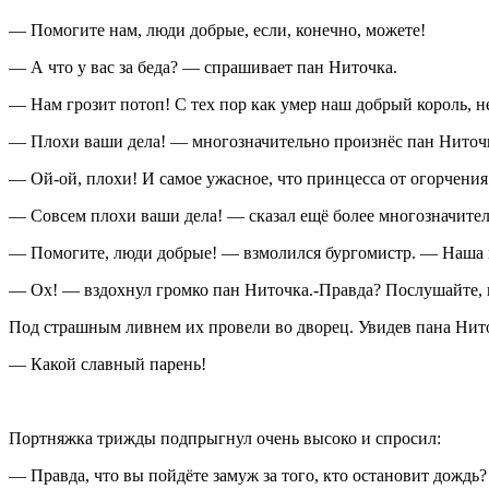
— Помогите нам, люди добрые, если, конечно, можете!
— А что у вас за беда? — спрашивает пан Ниточка.
— Нам грозит потоп! С тех пор как умер наш добрый король, н
— Плохи ваши дела! — многозначительно произнёс пан Ниточ
— Ой-ой, плохи! И самое ужасное, что принцесса от огорчения 
— Совсем плохи ваши дела! — сказал ещё более многозначите
— Помогите, люди добрые! — взмолился бургомистр. — Наша пр
— Ох! — вздохнул громко пан Ниточка.-Правда? Послушайте, г
Под страшным ливнем их провели во дворец. Увидев пана Нито
— Какой славный парень!
Портняжка трижды подпрыгнул очень высоко и спросил:
— Правда, что вы пойдёте замуж за того, кто остановит дождь?