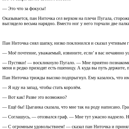
— Это что за фокусы!
Оказывается, пан Ниточка сел верхом на плечи Пугала, сторо
выглядело весьма нарядно. Вместо ног у него торчали две палк
Пан Ниточка снял шапку, низко поклонился и сказал учтивым 
— Моё почтение, уважаемый, извините, если’ я вас нечаянно у
— Пустяки! — воскликнуло Пугало. — Мне приятно познакомить
меня и редко приходят есть пшеницу. А куда вы путь держите, 
Пан Ниточка трижды высоко подпрыгнул. Ему казалось, что им
— Я иду на запад, чтобы стать королём.
— Вот как! Разве это возможно?
— Ещё бы! Цыганка сказала, что мне так на роду написано. Гра
— Соглашусь, — отозвался граф. — Мне тут ужасно надоело. Но
— С огромным удовольствием! — сказал пан Ниточка и принялс