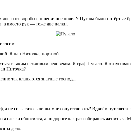
жившего от воробьев пшеничное поле. У Пугала были потёртые б
и, а вместо рук — тоже две палки.
голосом:
шиб. Я пан Ниточка, портной.
ся с таким вежливым человеком. Я граф Пугало. Я отпугиваю во
пан Ниточка?
енно так кланяются знатные господа.
ф, а не согласитесь ли вы мне сопутствовать? Вдвоём путешество
 я слегка обносился, а по дороге как раз собираюсь жениться. 
я за дело.