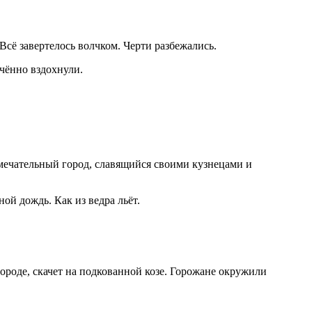
Всё завертелось волчком. Черти разбежались.
гчённо вздохнули.
амечательный город, славящийся своими кузнецами и
ой дождь. Как из ведра льёт.
городе, скачет на подкованной козе. Горожане окружили