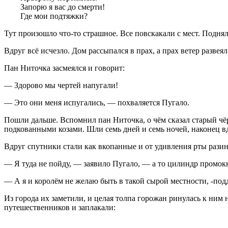
Запорю я вас до смерти!
Где мои подтяжки?
Тут произошло что-то страшное. Все повскакали с мест. Поднял
Вдруг всё исчезло. Дом рассыпался в прах, а прах ветер разве
Пан Ниточка засмеялся и говорит:
— Здорово мы чертей напугали!
— Это они меня испугались, — похваляется Пугало.
Пошли дальше. Вспомнил пан Ниточка, о чём сказал старый чёр
подкованными козами. Шли семь дней и семь ночей, наконец в
Вдруг спутники стали как вкопанные и от удивления рты разину
— Я туда не пойду, — заявило Пугало, — а то цилиндр промокн
— А я и королём не желаю быть в такой сырой местности, -под
Из города их заметили, и целая толпа горожан ринулась к ним 
путешественников и заплакали: