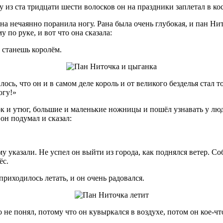
 из ста тридцати шести волосков он на праздники заплетал в ко
на нечаянно поранила ногу. Рана была очень глубокая, и пан Нито
 по руке, и вот что она сказала:
ы станешь королём.
ось, что он и в самом деле король и от великого безделья стал 
огу!»
к и утюг, большие и маленькие ножницы и пошёл узнавать у люде
он подумал и сказал:
 указали. Не успел он выйти из города, как поднялся ветер. Соб
ёс.
приходилось летать, и он очень радовался.
 не понял, потому что он кувыркался в воздухе, потом он кое-что