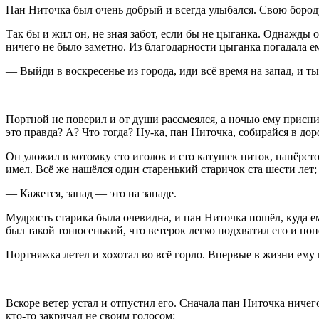
Пан Ниточка был очень добрый и всегда улыбался. Свою бороду
Так бы и жил он, не зная забот, если бы не цыганка. Однажды о
ничего не было заметно. Из благодарности цыганка погадала ему
— Выйди в воскресенье из города, иди всё время на запад, и т
Портной не поверил и от души рассмеялся, а ночью ему приснил
это правда? А? Что тогда? Ну-ка, пан Ниточка, собирайся в дор
Он уложил в котомку сто иголок и сто катушек ниток, напёрсто
имел. Всё же нашёлся один старенький старичок ста шести лет; 
— Кажется, запад — это на западе.
Мудрость старика была очевидна, и пан Ниточка пошёл, куда ему
был такой тонюсенький, что ветерок легко подхватил его и пон
Портняжка летел и хохотал во всё горло. Впервые в жизни ему 
Вскоре ветер устал и отпустил его. Сначала пан Ниточка ничего
кто-то закричал не своим голосом: