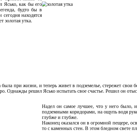
л Ясько, как бы его
егенда, будто бы в
и сегодня находятся
т золотая утка.
 была при жизни, и теперь живет в подземелье, стережет свои б
еро. Однажды решил Ясько испытать свое счастье. Решил он отыс
Надел он самое лучшее, что у него было, 
подземными коридорами, на ощупь водя рук
глубже и глубже.
Наконец оказался он в огромной пещере, ос
то с каменных стен. В этом бледном свете пл