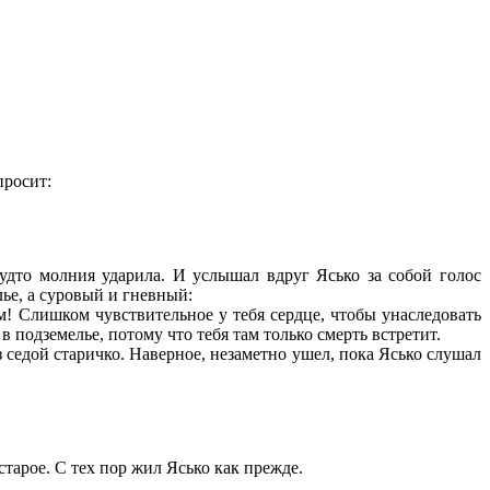
просит:
 будто молния ударила. И услышал вдруг Ясько за собой голос
лье, а суровый и гневный:
м! Слишком чувствительное у тебя сердце, чтобы унаследовать
 подземелье, потому что тебя там только смерть встретит.
з седой старичко. Наверное, незаметно ушел, пока Ясько слушал
старое. С тех пор жил Ясько как прежде.