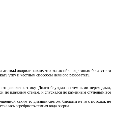
огатства.Говорили также, что эта хозяйка огромным богатством
кать утку и честным способом немного разбогатеть.
и отправился к замку. Долго блуждал он темными переходами,
ой по влажным стенам, и спускался по каменным ступеным все
вещенной каким-то дивным светом, бьющим не то с потолка, не
ескалась серебристо-темная вода озерца.