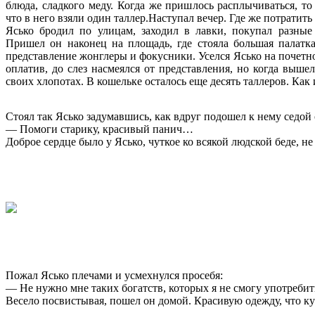
блюда, сладкого меду. Когда же пришлось расплычиваться, то
что в него взяли один таллер.Наступал вечер. Где же потратить
Ясько бродил по улицам, заходил в лавки, покупал разны
Пришел он наконец на площадь, где стояла большая палатка
представление жонглеры и фокусники. Уселся Ясько на почетно
оплатив, до слез насмеялся от представления, но когда выше
своих хлопотах. В кошельке осталось еще десять таллеров. Как
Стоял так Ясько задумавшись, как вдруг подошел к нему седо
— Помоги старику, красивый панич…
Доброе сердце было у Ясько, чуткое ко всякой людской беде, н
Пожал Ясько плечами и усмехнулся просебя:
— Не нужно мне таких богатств, которых я не смогу употребить
Весело посвистывая, пошел он домой. Красивую одежду, что куп