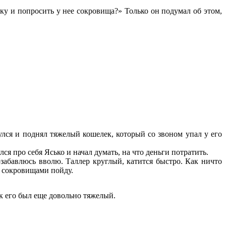
тку и попросить у нее сокровища?» Только он подумал об этом,
улся и поднял тяжелый кошелек, который со звоном упал у его
ся про себя Ясько и начал думать, на что деньги потратить.
забавлюсь вволю. Таллер круглый, катится быстро. Как ничто
ми сокровищами пойду.
ек его был еще довольно тяжелый.