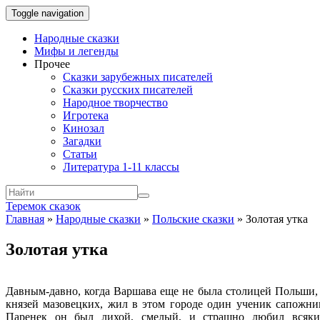
Toggle navigation
Народные сказки
Мифы и легенды
Прочее
Сказки зарубежных писателей
Сказки русских писателей
Народное творчество
Игротека
Кинозал
Загадки
Статьи
Литература 1-11 классы
Теремок сказок
Главная
»
Народные сказки
»
Польские сказки
»
Золотая утка
Золотая утка
Давным-давно, когда Варшава еще не была столицей Польши, 
князей мазовецких, жил в этом городе один ученик сапожни
Паренек он был лихой, смелый, и страшно любил всяки