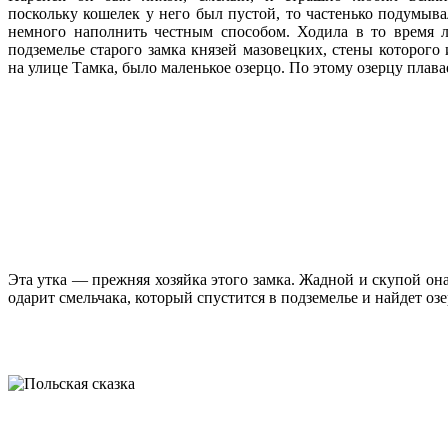
поскольку кошелек у него был пустой, то частенько подумыва
немного наполнить честным способом. Ходила в то время л
подземелье старого замка князей мазовецких, стены которого 
на улице Тамка, было маленькое озерцо. По этому озерцу плавае
Эта утка — прежняя хозяйка этого замка. Жадной и скупой она
одарит смельчака, который спустится в подземелье и найдет оз