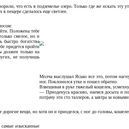
рили, что есть в подземелье озеро. Только где же искать эту у
 в пещере сделалось еще светлее.
лосом:
ийти. Положена тебе
только смелое, но и
нь быстро богатства
ебе придется пройти
ы должен только на
ругих, не получишь
Молча выслушал Ясько все это, потом нагн
ног. Поклонился утке и пошел обратно.
Взвешивая в руке тяжелый кошелек, усмехнул
— Приоденусь красиво, наемся досыта и по
потрачу эти сто таллеров, а завтра за новы
 дорогие вещи, но хотя он и приоделся, с ног до головы, кошел
е самые изысканные