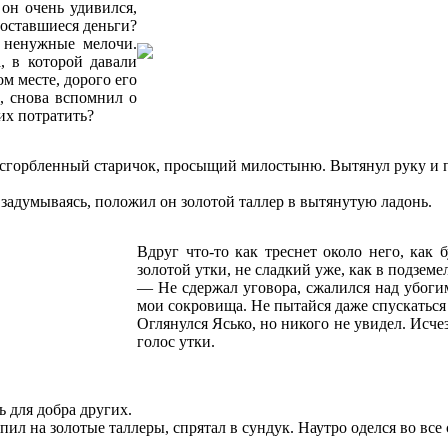
 он очень удивился,
 оставшиеся деньги?
е ненужные мелочи.
, в которой давали
м месте, дорого его
л, снова вспомнил о
 их потратить?
й сгорбленный старичок, просыщий милостыню. Вытянул руку и 
е задумываясь, положил он золотой таллер в вытянутую ладонь.
Вдруг что-то как треснет около него, как
золотой утки, не сладкий уже, как в подземе
— Не сдержал уговора, сжалился над убоги
мои сокровища. Не пытайся даже спускаться в
Оглянулся Ясько, но никого не увидел. Исче
голос утки.
 для добра других.
ил на золотые таллеры, спрятал в сундук. Наутро оделся во все 