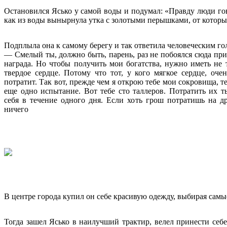
Остановился Ясько у самой воды и подумал: «Правду люди гово
как из воды вынырнула утка с золотыми перышками, от которых
Подплыла она к самому берегу и так ответила человеческим го
— Смелый ты, должно быть, парень, раз не побоялся сюда пр
награда. Но чтобы получить мои богатства, нужно иметь не 
твердое сердце. Потому что тот, у кого мягкое сердце, оче
потратит. Так вот, прежде чем я открою тебе мои сокровища, т
еще одно испытание. Вот тебе сто таллеров. Потратить их т
себя в течение одного дня. Если хоть грош потратишь на д
ничего
В центре города купил он себе красивую одежду, выбирая самые
Тогда зашел Ясько в наилучший трактир, велел принести себ