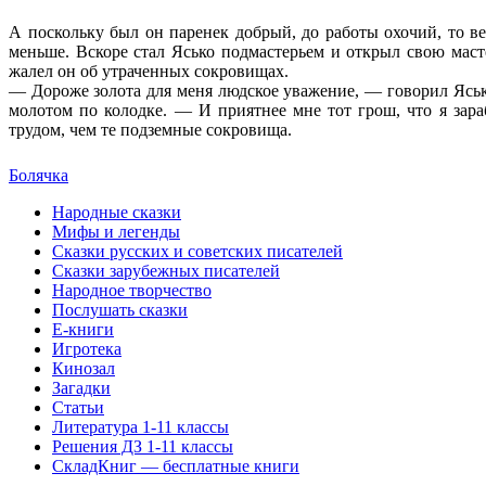
А поскольку был он паренек добрый, до работы охочий, то в
меньше. Вскоре стал Ясько подмастерьем и открыл свою маст
жалел он об утраченных сокровищах.
— Дороже золота для меня людское уважение, — говорил Яськ
молотом по колодке. — И приятнее мне тот грош, что я зар
трудом, чем те подземные сокровища.
Болячка
Народные сказки
Мифы и легенды
Сказки русских и советских писателей
Сказки зарубежных писателей
Народное творчество
Послушать сказки
Е-книги
Игротека
Кинозал
Загадки
Статьи
Литература 1-11 классы
Решения ДЗ 1-11 классы
СкладКниг — бесплатные книги