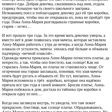
немного еды. Добрая девочка, сжалившись над ним, отдала
старику большую часть своего школьного завтрака .
Незнакомец поел и поблагодарив девочку дал ей три коробки,
предупредив, чтобы она не открывала их, пока не пройдёт три
года. Пока Анна-Мария разглядывала странные коробки,
старик – исчез…
И вот прошло три года. За это время мать девочки умерла, а
вместо неё в доме появилась злая мачеха, которая заставляла
Анну-Марию работать с утра до вечера, а когда Анна-Мария
плакала от усталости, мачеха злилась ещё больше и обзывала
падчерицу «вечной плаксой».
Однажды мачеха приказала Анне-Марии почистить платье, да
непросто, а так, чтобы оно блестело, как солнце! Как ни
старалась Анна-Мария, но платье не становилось чище. От
огорчения она горько заплакала, понимая, что злая мачеха
опять будет ругать и обзывать её. Но тут, внезапно, Анна-
Мария вспомнила о трёх коробках, которые она надёжно
прятала все три года в своей комнате. Бросив платье, Анна-
Мария побежала в дом, достала из тайника три коробки и
открыла одну из них…
Когда она заглянула внутрь, то увидела, что там лежит
прекрасное, блестяще, как солнце платье. Обрадовавшись,
Анна-Мария схватила платье и тут же отнесла его мачехе. Но