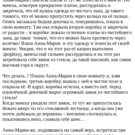
мачеха, осмотрев прекрасное платье, рассердилась и
закричала, что ей нужна одежда из чистого льна, да такого
тонкого, что её можно пропустить через кольцо на её пальце.
Опять заплакала бедная девочка и, понурившись, пошла в
свою комнату. Там она открыла вторую коробку и закричала
от радости – в коробке лежало отличное платье из чистейшего
льна, да такое тонкое, что его можно было протянуть через
колечко! Взяла Анна-Мария и эту одежду и понесла её своей
мачехе. Увидев, что и на этот раз её каприз выполнен
,tpeghtxyj, мачеха ещё сильнее рассердилась и на этот раз
затребовала себе замок из стекла, да такой высокий, как самая
высокая гора в округе.
Что делать..? Пошла Анна-Мария в свою комнату и, взяв
последнюю, третью коробку, вышла с ней в чистое поле и
открыла её. И вдруг, коробка исчезла, а вместо неё, перед
изумлённой девочкой вырос огромный замок из чистейшего
стекла!
Когда мачеха увидела этот замок, то тут же припустилась
бежать вверх по его стеклянной лестнице, а когда она уже
почти добежала до вершины – внезапно споткнулась и,
покатившись вниз, сломала себе шею…
Анна-Мария же, поднявшись на самый верх, встретила там