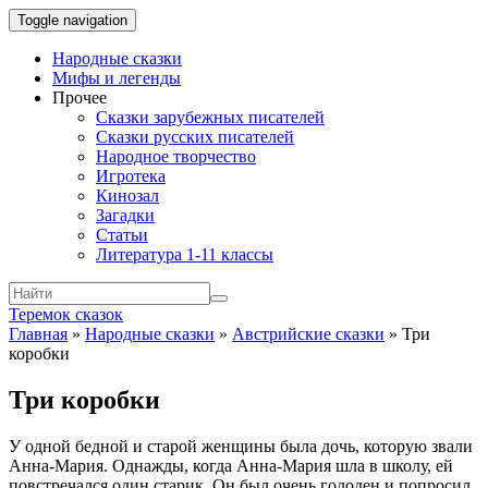
Toggle navigation
Народные сказки
Мифы и легенды
Прочее
Сказки зарубежных писателей
Сказки русских писателей
Народное творчество
Игротека
Кинозал
Загадки
Статьи
Литература 1-11 классы
Теремок сказок
Главная
»
Народные сказки
»
Австрийские сказки
»
Три
коробки
Три коробки
У одной бедной и старой женщины была дочь, которую звали
Анна-Мария. Однажды, когда Анна-Мария шла в школу, ей
повстречался один старик. Он был очень голоден и попросил