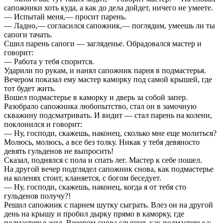
сапожники хоть куда, а как до дела дойдет, ничего не умеете.
— Испытай меня,— просит парень.
— Ладно,— согласился сапожник,— поглядим, умеешь ли ты
сапоги тачать.
Сшил парень сапоги — загляденье. Обрадовался мастер и
говорит:
— Работа у тебя спорится.
Ударили по рукам, и нанял сапожник парня в подмастерья.
Вечером показал ему мастер каморку под самой крышей, где
тот будет жить.
Вошел подмастерье в каморку и дверь за собой запер.
Разобрало сапожника любопытство, стал он в замочную
скважину подсматривать. И видит — стал парень на колени,
поклонился и говорит:
— Ну, господи, скажешь, наконец, сколько мне еще молиться?
Молюсь, молюсь, а все без толку. Никак у тебя девяносто
девять гульденов не выпросить!
Сказал, поднялся с пола и спать лег. Мастер к себе пошел.
На другой вечер подглядел сапожник снова, как подмастерье
на коленях стоит, кланяется, с богом беседует.
— Ну, господи, скажешь, наконец, когда я от тебя сто
гульденов получу?!
Решил сапожник с парнем шутку сыграть. Влез он на другой
день на крышу и пробил дырку прямо в каморку, где
подмастерье жил. Вечером снова слышит, как подмастерье у