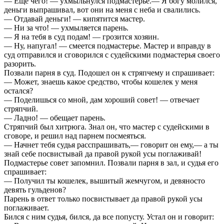
— Еще чего! — ухмыльнулся подмастерье.— Я богу молился,
деньги выпрашивал, вот они на меня с неба и свалились.
— Отдавай деньги! — кипятится мастер.
— Ни за что! — ухмыляется парень.
— Я на тебя в суд подам! — грозится хозяин.
— Ну, напугал! — смеется подмастерье. Мастер и вправду в
суд отправился и сговорился с судейскими подмастерья своего
разорить.
Позвали парня в суд. Подошел он к стряпчему и спрашивает:
— Может, знаешь какое средство, чтобы кошелек у меня
остался?
— Поделишься со мной, дам хороший совет! — отвечает
стряпчий.
— Ладно! — обещает парень.
Стряпчий был хитрюга. Знал он, что мастер с судейскими в
сговоре, и решил над парнем посмеяться.
— Начнет тебя судья расспрашивать,— говорит он ему,— а ты
знай себе посвистывай да правой рукой усы поглаживай!
Подмастерье совет запомнил. Позвали парня в зал, и судья его
спрашивает:
— Получил ты кошелек, вышитый жемчугом, и девяносто
девять гульденов?
Парень в ответ только посвистывает да правой рукой усы
поглаживает.
Бился с ним судья, бился, да все попусту. Устал он и говорит: