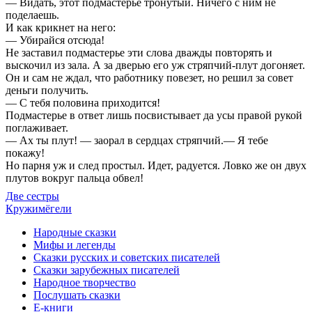
— Видать, этот подмастерье тронутый. Ничего с ним не
поделаешь.
И как крикнет на него:
— Убирайся отсюда!
Не заставил подмастерье эти слова дважды повторять и
выскочил из зала. А за дверью его уж стряпчий-плут догоняет.
Он и сам не ждал, что работнику повезет, но решил за совет
деньги получить.
— С тебя половина приходится!
Подмастерье в ответ лишь посвистывает да усы правой рукой
поглаживает.
— Ах ты плут! — заорал в сердцах стряпчий.— Я тебе
покажу!
Но парня уж и след простыл. Идет, радуется. Ловко же он двух
плутов вокруг пальца обвел!
Две сестры
Кружимёгели
Народные сказки
Мифы и легенды
Сказки русских и советских писателей
Сказки зарубежных писателей
Народное творчество
Послушать сказки
Е-книги