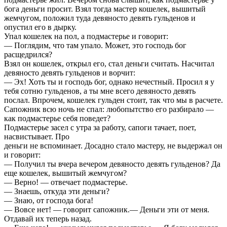
бога деньги просит. Взял тогда мастер кошелек, вышитый
жемчугом, положил туда девяносто девять гульденов и
опустил его в дырку.
Упал кошелек на пол, а подмастерье и говорит:
— Поглядим, что там упало. Может, это господь бог
расщедрился?
Взял он кошелек, открыл его, стал деньги считать. Насчитал
девяносто девять гульденов и ворчит:
— Эх! Хоть ты и господь бог, однако нечестный. Просил я у
тебя сотню гульденов, а ты мне всего девяносто девять
послал. Впрочем, кошелек гульден стоит, так что мы в расчете.
Сапожник всю ночь не спал: любопытство его разбирало —
как подмастерье себя поведет?
Подмастерье засел с утра за работу, сапоги тачает, поет,
насвистывает. Про
деньги не вспоминает. Досадно стало мастеру, не выдержал он
и говорит:
— Получил ты вчера вечером девяносто девять гульденов? Да
еще кошелек, вышитый жемчугом?
— Верно! — отвечает подмастерье.
— Знаешь, откуда эти деньги?
— Знаю, от господа бога!
— Вовсе нет! — говорит сапожник.— Деньги эти от меня.
Отдавай их теперь назад.