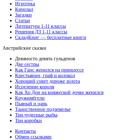
Игротека
Кинозал
Загадки
Статьи
Литература 1-11 классы
Решения ДЗ 1-11 классы
СкладКниг — бесплатные книги
Австрийские сказки
Девяносто девять гульденов
Две сестры
Как Ганс женился на принцессе
Крестьянин, граф и колокол
Хороший совет дороже золота
Исцеление короля
Как Хо Дон на княжеской дочке женился
Кружимёгели
Пьяный и царь
Таинственное подземелье
Три чудесные рыбы
Три коробки
Контакты
Обмен ссылками