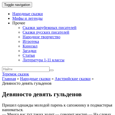
Toggle navigation
Народные сказки
Мифы и легенды
Прочее
Сказки зарубежных писателей
Сказки русских писателей
Народное творчество
Игротека
Кинозал
Загадки
Статьи
Литература 1-11 классы
Теремок сказок
Главная
»
Народные сказки
»
Австрийские сказки
»
Девяносто девять гульденов
Девяносто девять гульденов
Пришел однажды молодой парень к сапожнику в подмастерья
наниматься.
— Много вас тут таких ходит,— говорит мастер.— На словах