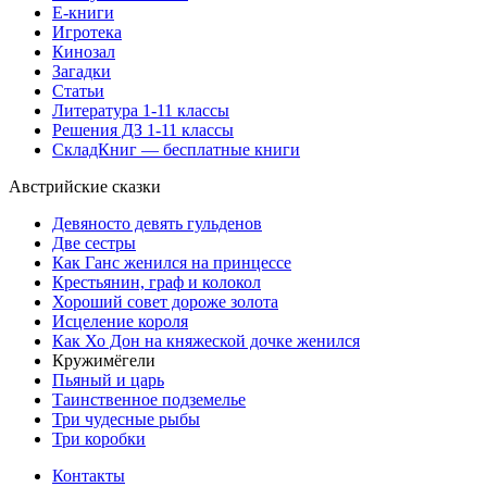
Е-книги
Игротека
Кинозал
Загадки
Статьи
Литература 1-11 классы
Решения ДЗ 1-11 классы
СкладКниг — бесплатные книги
Австрийские сказки
Девяносто девять гульденов
Две сестры
Как Ганс женился на принцессе
Крестьянин, граф и колокол
Хороший совет дороже золота
Исцеление короля
Как Хо Дон на княжеской дочке женился
Кружимёгели
Пьяный и царь
Таинственное подземелье
Три чудесные рыбы
Три коробки
Контакты