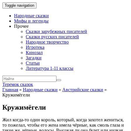
Toggle navigation
Народные сказки
Мифы и легенды
Прочее
Сказки зарубежных писателей
Сказки русских писателей
Народное творчество
Игротека
Кинозал
Загадки
Статьи
Литература 1-11 классы
Теремок сказок
Главная
»
Народные сказки
»
Австрийские сказки
»
Кружимёгели
Кружимёгели
Жил когда-то один король, который, когда захотел жениться,
то пожелал, чтобы его жена имела чёрные, как смоль глаза и
такие же, чёрные волосы. Высокая ли она будет или низкая,