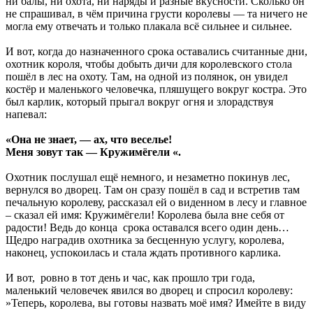
ни балы, ни охота, ни наряды и разные вкусности. Сколько он
не спрашивал, в чём причина грусти королевы — та ничего не
могла ему отвечать и только плакала всё сильнее и сильнее.
И вот, когда до назначенного срока оставались считанные дни,
охотник короля, чтобы добыть дичи для королевского стола
пошёл в лес на охоту. Там, на одной из полянок, он увидел
костёр и маленького человечка, пляшущего вокруг костра. Это
был карлик, который прыгал вокруг огня и злорадствуя
напевал:
«Она не знает, — ах, что веселье!
Меня зовут так — Кружимёгели «.
Охотник послушал ещё немного, и незаметно покинув лес,
вернулся во дворец. Там он сразу пошёл в сад и встретив там
печальную королеву, рассказал ей о виденном в лесу и главное
– сказал ей имя: Кружимёгели! Королева была вне себя от
радости! Ведь до конца срока оставался всего один день…
Щедро наградив охотника за бесценную услугу, королева,
наконец, успокоилась и стала ждать противного карлика.
И вот, ровно в тот день и час, как прошло три года,
маленький человечек явился во дворец и спросил королеву:
»Теперь, королева, вы готовы назвать моё имя? Имейте в виду