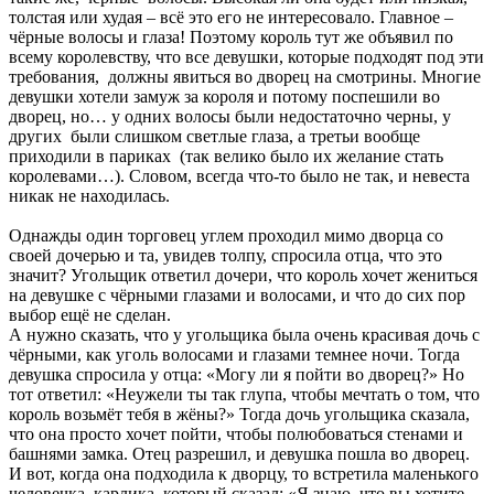
толстая или худая – всё это его не интересовало. Главное –
чёрные волосы и глаза! Поэтому король тут же объявил по
всему королевству, что все девушки, которые подходят под эти
требования, должны явиться во дворец на смотрины. Многие
девушки хотели замуж за короля и потому поспешили во
дворец, но… у одних волосы были недостаточно черны, у
других были слишком светлые глаза, а третьи вообще
приходили в париках (так велико было их желание стать
королевами…). Словом, всегда что-то было не так, и невеста
никак не находилась.
Однажды один торговец углем проходил мимо дворца со
своей дочерью и та, увидев толпу, спросила отца, что это
значит? Угольщик ответил дочери, что король хочет жениться
на девушке с чёрными глазами и волосами, и что до сих пор
выбор ещё не сделан.
А нужно сказать, что у угольщика была очень красивая дочь с
чёрными, как уголь волосами и глазами темнее ночи. Тогда
девушка спросила у отца: «Могу ли я пойти во дворец?» Но
тот ответил: «Неужели ты так глупа, чтобы мечтать о том, что
король возьмёт тебя в жёны?» Тогда дочь угольщика сказала,
что она просто хочет пойти, чтобы полюбоваться стенами и
башнями замка. Отец разрешил, и девушка пошла во дворец.
И вот, когда она подходила к дворцу, то встретила маленького
человечка, карлика, который сказал: «Я знаю, что вы хотите