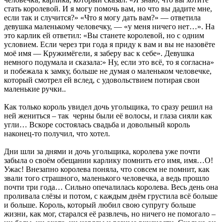
стать королевой. И я могу помочь вам, но что вы дадите мне,
если так и случится?» «Что я могу дать вам?» — ответила
девушка маленькому человечку, — «у меня ничего нет…». На
это карлик ей ответил: «Вы станете королевой, но с одним
условием. Если через три года я приду к вам и вы не назовёте
моё имя — Кружимёгели, я заберу вас к себе». Девушка
немного подумала и сказала:» Ну, если это всё, то я согласна»
и побежала к замку, больше не думая о маленьком человечке,
который смотрел ей вслед, с удовольствием потирая свои
маленькие ручки..
Как только король увидел дочь угольщика, то сразу решил на
ней жениться – так черны были её волосы, и глаза сияли как
угли… Вскоре состоялась свадьба и довольный король
наконец-то получил, что хотел.
Дни шли за днями и дочь угольщика, королева уже почти
забыла о своём обещании карлику помнить его имя, имя…О!
Ужас! Внезапно королева поняла, что совсем не помнит, как
звали того страшного, маленького человечка, а ведь прошло
почти три года… Сильно опечалилась королева. Весь день она
проливала слёзы и потом, с каждым днём грустила всё больше
и больше. Король, который любил свою супругу больше
жизни, как мог, старался её развлечь, но ничего не помогало –