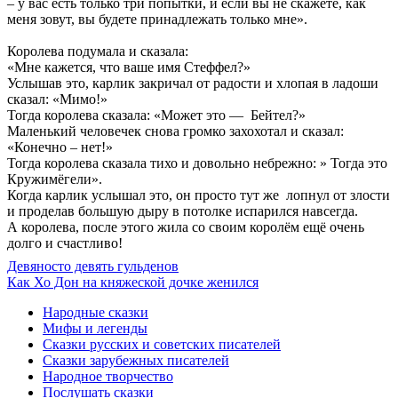
– у вас есть только три попытки, и если вы не скажете, как
меня зовут, вы будете принадлежать только мне».
Королева подумала и сказала:
«Мне кажется, что ваше имя Стеффел?»
Услышав это, карлик закричал от радости и хлопая в ладоши
сказал: «Мимо!»
Тогда королева сказала: «Может это — Бейтел?»
Маленький человечек снова громко захохотал и сказал:
«Конечно – нет!»
Тогда королева сказала тихо и довольно небрежно: » Тогда это
Кружимёгели».
Когда карлик услышал это, он просто тут же лопнул от злости
и проделав большую дыру в потолке испарился навсегда.
А королева, после этого жила со своим королём ещё очень
долго и счастливо!
Девяносто девять гульденов
Как Хо Дон на княжеской дочке женился
Народные сказки
Мифы и легенды
Сказки русских и советских писателей
Сказки зарубежных писателей
Народное творчество
Послушать сказки