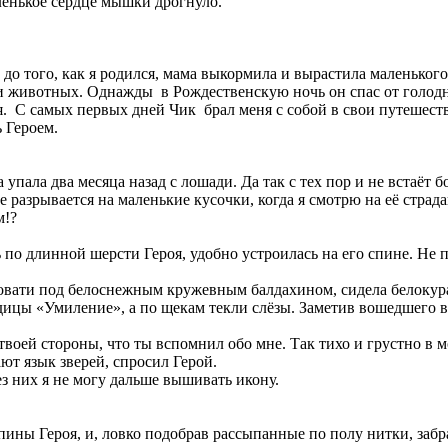
енькое сердце мышки дрогнуло.
до того, как я родился, мама выкормила и вырастила маленьког
и животных. Однажды в Рождественскую ночь он спас от голодн
. С самых первых дней Чик брал меня с собой в свои путешествия
ь Героем.
 упала два месяца назад с лошади. Да так с тех пор и не встаёт
це разрывается на маленькие кусочки, когда я смотрю на её страда
м!?
 по длинной шерсти Героя, удобно устроилась на его спине. Не 
ровати под белоснежным кружевным балдахином, сидела белокура
цы «Умиление», а по щекам текли слёзы. Заметив вошедшего в к
 твоей стороны, что ты вспомнил обо мне. Так тихо и грустно в 
ют язык зверей, спросил Герой.
ез них я не могу дальше вышивать икону.
ины Героя, и, ловко подобрав рассыпанные по полу нитки, забр