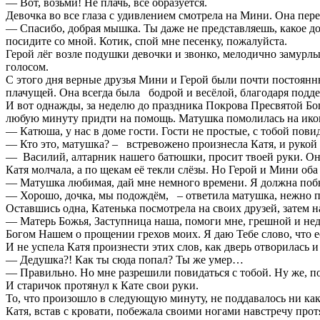
— Вот, возьми! Не плачь, всё образуется.
Девочка во все глаза с удивлением смотрела на Мини. Она пере
— Спасибо, добрая мышка. Ты даже не представляешь, какое доб
посидите со мной. Котик, спой мне песенку, пожалуйста.
Герой лёг возле подушки девочки и звонко, мелодично замурл
голосом.
С этого дня верные друзья Мини и Герой были почти постоянн
плачущей. Она всегда была бодрой и весёлой, благодаря подд
И вот однажды, за неделю до праздника Покрова Пресвятой Бог
любую минуту придти на помощь. Матушка помолилась на икон
— Катюша, у нас в доме гости. Гости не простые, с тобой повид
— Кто это, матушка? – встревожено произнесла Катя, и рукой 
— Василий, алтарник нашего батюшки, просит твоей руки. Он ж
Катя молчала, а по щекам её текли слёзы. Но Герой и Мини оба
— Матушка любимая, дай мне немного времени. Я должна поб
— Хорошо, дочка, мы подождём, – ответила матушка, нежно 
Оставшись одна, Катенька посмотрела на своих друзей, затем н
— Матерь Божья, Заступница наша, помоги мне, грешной и нед
Богом Нашем о прощении грехов моих. Я даю Тебе слово, что ес
И не успела Катя произнести этих слов, как дверь отворилась 
— Дедушка?! Как ты сюда попал? Ты же умер…
— Правильно. Но мне разрешили повидаться с тобой. Ну же, по
И старичок протянул к Кате свои руки.
То, что произошло в следующую минуту, не поддавалось ни ка
Катя, встав с кровати, побежала своими ногами навстречу прот