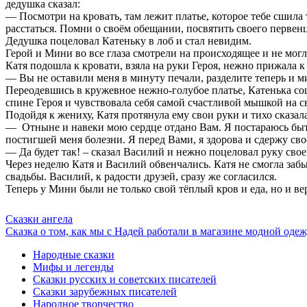
дедушка сказал:
— Посмотри на кровать, там лежит платье, которое тебе сшила
расстаться. Помни о своём обещании, посвятить своего первен
Дедушка поцеловал Катеньку в лоб и стал невидим.
Герой и Мини во все глаза смотрели на происходящее и не могл
Катя подошла к кровати, взяла на руки Героя, нежно прижала к 
— Вы не оставили меня в минуту печали, разделите теперь и м
Переодевшись в кружевное нежно-голубое платье, Катенька сошл
спине Героя и чувствовала себя самой счастливой мышкой на св
Подойдя к жениху, Катя протянула ему свои руки и тихо сказала
— Отныне и навеки мою сердце отдано Вам. Я постараюсь быть
постигшей меня болезни. Я перед Вами, я здорова и сдержу сво
— Да будет так! – сказал Василий и нежно поцеловал руку свое
Через неделю Катя и Василий обвенчались. Катя не смогла забы
свадьбы. Василий, к радости друзей, сразу же согласился.
Теперь у Мини были не только свой тёплый кров и еда, но и в
Сказки ангела
Сказка о том, как мы с Надей работали в магазине модной оде
Народные сказки
Мифы и легенды
Сказки русских и советских писателей
Сказки зарубежных писателей
Народное творчество