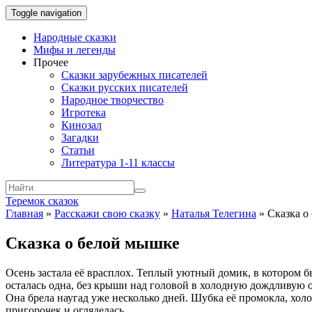
Toggle navigation
Народные сказки
Мифы и легенды
Прочее
Сказки зарубежных писателей
Сказки русских писателей
Народное творчество
Игротека
Кинозал
Загадки
Статьи
Литература 1-11 классы
Теремок сказок
Главная
»
Расскажи свою сказку
»
Наталья Телегина
»
Сказка о
Сказка о белой мышке
Осень застала её врасплох. Теплый уютный домик, в котором б
осталась одна, без крыши над головой в холодную дождливую о
Она брела наугад уже несколько дней. Шубка её промокла, холо
пригорочек и огляделась.