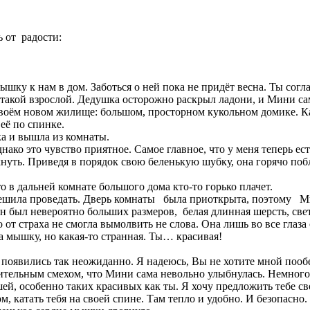
ь от радости:
ышку к нам в дом. Заботься о ней пока не придёт весна. Ты согл
я такой взрослой. Дедушка осторожно раскрыл ладони, и Мини са
своём новом жилище: большом, просторном кукольном домике. Ка
её по спинке.
ка и вышла из комнаты.
нако это чувство приятное. Самое главное, что у меня теперь ест
нуть. Приведя в порядок свою беленькую шубку, она горячо побл
 в дальней комнате большого дома кто-то горько плачет.
ешила проведать. Дверь комнаты была приоткрыта, поэтому Ми
Он был невероятно больших размеров, белая длинная шерсть, све
 от страха не смогла вымолвить не слова. Она лишь во все глаза 
а мышку, но какая-то странная. Ты… красивая!
 появились так неожиданно. Я надеюсь, Вы не хотите мной пооб
зительным смехом, что Мини сама невольно улыбнулась. Немного
ышей, особенно таких красивых как ты. Я хочу предложить тебе с
м, катать тебя на своей спине. Там тепло и удобно. И безопасно.