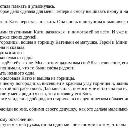
стала плакать и улыбнулась.
рое дело сделала для меня. Теперь я смогу вышивать икону и на 
ыкал. Катя перестала плакать. Она вновь приступила к вышивке
ыми спутниками Кати, развлекая и помогая ей во всём. И уже н
ержке своих друзей.
ородицы, вошла в горницу Катеньки её матушка. Герой и Мини си
ы и сказала:
аться хотят!
коснулась сердца.
дёт тебя в зале. Мы с отцом дадим вам своё благословение, если
 понимали, что то были слёзы радости.
ыть немного одна.
поцеловала Катю и вышла из горницы.
а икону Богородицы, висевшей в красном углу горницы и, залива
остойной рабе твоей. Дай мне силы, помоги мне встать на ноги
ли у меня родится сын, то я посвящу его Богу.
и все увидели седобородого старичка в священническом облачени
дойди ко мне, обними своего дедушку, как это делала маленькой
кому объяснению.
янутым к ней рукам, ни на один миг не вспомнив о том, что она