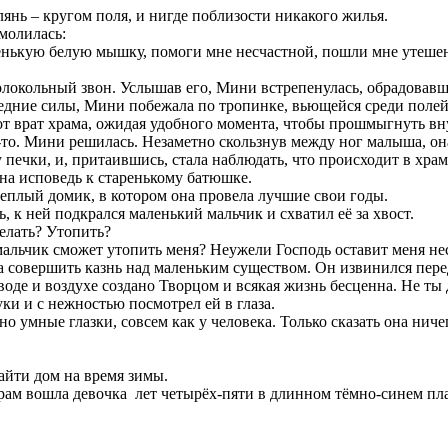
янь – кругом поля, и нигде поблизости никакого жилья.
змолилась:
аленькую белую мышку, помоги мне несчастной, пошли мне утеше
колокольный звон. Услышав его, Мини встрепенулась, обрадовавш
оследние силы, Мини побежала по тропинке, вьющейся среди полей
 от врат храма, ожидая удобного момента, чтобы прошмыгнуть в
о-то. Мини решилась. Незаметно скользнув между ног малыша, она
 печки, и, притаившись, стала наблюдать, что происходит в храм
на исповедь к старенькому батюшке.
теплый домик, в котором она провела лучшие свои годы.
, к ней подкрался маленький мальчик и схватил её за хвост.
делать? Утопить?
мальчик сможет утопить меня? Неужели Господь оставит меня не
а совершить казнь над маленьким существом. Он извинился пер
 воде и воздухе создано Творцом и всякая жизнь бесценна. Не ты 
и и с нежностью посмотрел ей в глаза.
 умные глазки, совсем как у человека. Только сказать она ничег
айти дом на время зимы.
рам вошла девочка лет четырёх-пяти в длинном тёмно-синем пла