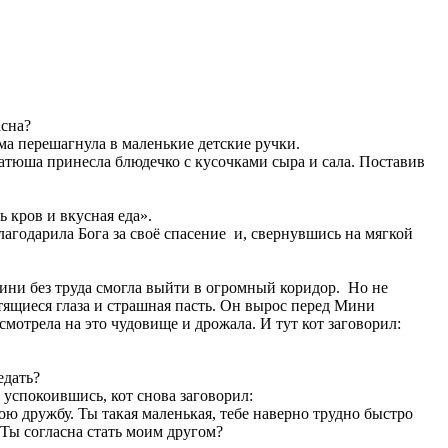
асна?
ма перешагнула в маленькие детские ручки.
тюша принесла блюдечко с кусочками сыра и сала. Поставив
ь кров и вкусная еда».
агодарила Бога за своё спасение и, свернувшись на мягкой
ни без труда смогла выйти в огромный коридор. Но не
тящиеся глаза и страшная пасть. Он вырос перед Мини
смотрела на это чудовище и дрожала. И тут кот заговорил:
едать?
 успокоившись, кот снова заговорил:
вою дружбу. Ты такая маленькая, тебе наверно трудно быстро
 Ты согласна стать моим другом?