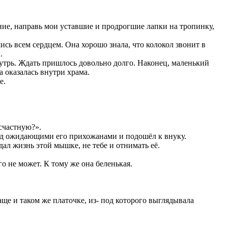
ние, направь мои уставшие и продрогшие лапки на тропинку,
ись всем сердцем. Она хорошо знала, что колокол звонит в
.
нутрь. Ждать пришлось довольно долго. Наконец, маленький
 оказалась внутри храма.
е.
счастную?».
ед ожидающими его прихожанами и подошёл к внуку.
дал жизнь этой мышке, не тебе и отнимать её.
о не может. К тому же она беленькая.
ще и таком же платочке, из- под которого выглядывала