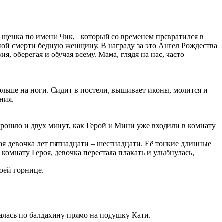
о щенка по имени Чик, который со временем превратился в
ой смерти бедную женщину. В награду за это Ангел Рождества
, оберегая и обучая всему. Мама, глядя на нас, часто
 больше на ноги. Сидит в постели, вышивает иконы, молится и
ния.
прошло и двух минут, как Герой и Мини уже входили в комнату
я девочка лет пятнадцати – шестнадцати. Её тонкие длинные
омнату Героя, девочка перестала плакать и улыбнулась,
моей горнице.
алась по балдахину прямо на подушку Кати.