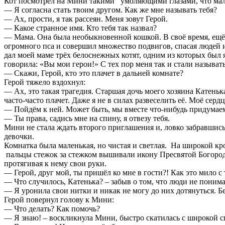
Кот посмотрел на Мини такими умоляющими глазами, что мал
— Я согласна стать твоим другом. Как же мне называть тебя?
— Ах, прости, я так рассеян. Меня зовут Герой.
— Какое странное имя. Кто тебя так назвал?
— Мама. Она была необыкновенной кошкой. В своё время, ещё 
огромного пса и совершил множество подвигов, спасая людей 
дал моей маме трёх белоснежных котят, одним из которых был я
говорила: «Вы мои герои!» С тех пор меня так и стали называт
— Скажи, Герой, кто это плачет в дальней комнате?
Герой тяжело вздохнул:
— Ах, это такая трагедия. Старшая дочь моего хозяина Катенька
часто-часто плачет. Даже я не в силах развеселить её. Моё серд
— Пойдём к ней. Может быть, мы вместе что-нибудь придумае
— Ты права, садись мне на спину, я отвезу тебя.
Мини не стала ждать второго приглашения и, ловко забравшись
девочки.
Комнатка была маленькая, но чистая и светлая. На широкой к
пальцы стежок за стежком вышивали икону Пресвятой Богороди
протягивая к нему свои руки.
— Герой, друг мой, ты пришёл ко мне в гости?! Как это мило с
— Что случилось, Катенька? – забыв о том, что люди не понима
— Я уронила свои нитки и никак не могу до них дотянуться. Б
Герой повернул голову к Мини:
— Что делать? Как помочь?
— Я знаю! – воскликнула Мини, быстро скатилась с широкой сп