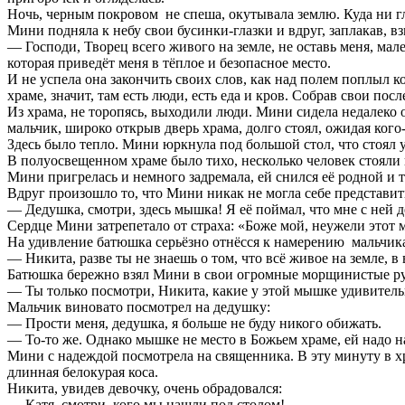
Ночь, черным покровом не спеша, окутывала землю. Куда ни гл
Мини подняла к небу свои бусинки-глазки и вдруг, заплакав, в
— Господи, Творец всего живого на земле, не оставь меня, м
которая приведёт меня в тёплое и безопасное место.
И не успела она закончить своих слов, как над полем поплыл 
храме, значит, там есть люди, есть еда и кров. Собрав свои п
Из храма, не торопясь, выходили люди. Мини сидела недалеко
мальчик, широко открыв дверь храма, долго стоял, ожидая ког
Здесь было тепло. Мини юркнула под большой стол, что стоял у
В полуосвещенном храме было тихо, несколько человек стояли 
Мини пригрелась и немного задремала, ей снился её родной и 
Вдруг произошло то, что Мини никак не могла себе представить
— Дедушка, смотри, здесь мышка! Я её поймал, что мне с ней 
Сердце Мини затрепетало от страха: «Боже мой, неужели этот 
На удивление батюшка серьёзно отнёсся к намерению мальчик
— Никита, разве ты не знаешь о том, что всё живое на земле, в
Батюшка бережно взял Мини в свои огромные морщинистые рук
— Ты только посмотри, Никита, какие у этой мышке удивительно
Мальчик виновато посмотрел на дедушку:
— Прости меня, дедушка, я больше не буду никого обижать.
— То-то же. Однако мышке не место в Божьем храме, ей надо н
Мини с надеждой посмотрела на священника. В эту минуту в х
длинная белокурая коса.
Никита, увидев девочку, очень обрадовался:
— Катя, смотри, кого мы нашли под столом!