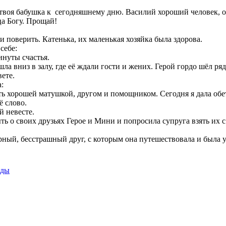
 твоя бабушка к сегодняшнему дню. Василий хороший человек, он
ца Богу. Прощай!
и поверить. Катенька, их маленькая хозяйка была здорова.
себе:
инуты счастья.
а вниз в залу, где её ждали гости и жених. Герой гордо шёл ря
ете.
:
 хорошей матушкой, другом и помощником. Сегодня я дала обет 
ё слово.
й невесте.
ть о своих друзьях Герое и Мини и попросила супруга взять их 
ерный, бесстрашный друг, с которым она путешествовала и была 
жды