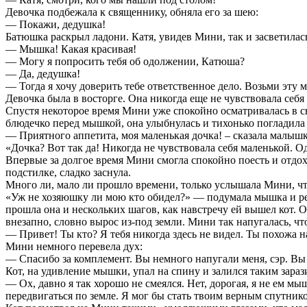
Девочка подбежала к священнику, обняла его за шею:
— Покажи, дедушка!
Батюшка раскрыл ладони. Катя, увидев Мини, так и засветилас
— Мышка! Какая красивая!
— Могу я попросить тебя об одолжении, Катюша?
— Да, дедушка!
— Тогда я хочу доверить тебе ответственное дело. Возьми эту м
Девочка была в восторге. Она никогда еще не чувствовала себ
Спустя некоторое время Мини уже спокойно осматривалась в 
блюдечко перед мышкой, она улыбнулась и тихонько погладила 
— Приятного аппетита, моя маленькая дочка! – сказала малыш
«Дочка? Вот так да! Никогда не чувствовала себя маленькой. Од
Впервые за долгое время Мини смогла спокойно поесть и отдох
подстилке, сладко заснула.
Много ли, мало ли прошло времени, только услышала Мини, что
«Уж не хозяюшку ли мою кто обидел?» — подумала мышка и р
прошла она и нескольких шагов, как навстречу ей вышел кот. 
внезапно, словно вырос из-под земли. Мини так напугалась, что
— Привет! Ты кто? Я тебя никогда здесь не видел. Ты похожа н
Мини немного перевела дух:
— Спасибо за комплемент. Вы немного напугали меня, сэр. Вы
Кот, на удивление мышки, упал на спину и залился таким зара
— Ох, давно я так хорошо не смеялся. Нет, дорогая, я не ем м
передвигаться по земле. Я мог бы стать твоим верным спутнико