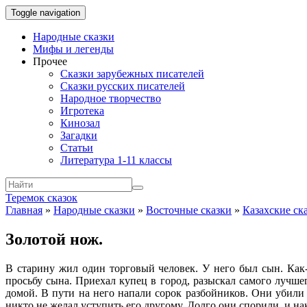
Toggle navigation
Народные сказки
Мифы и легенды
Прочее
Сказки зарубежных писателей
Сказки русских писателей
Народное творчество
Игротека
Кинозал
Загадки
Статьи
Литература 1-11 классы
Теремок сказок
Главная
»
Народные сказки
»
Восточные сказки
»
Казахские ск
Золотой нож.
В старину жил один торговый человек. У него был сын. Как-
просьбу сына. Приехал купец в город, разыскал самого лучшег
домой. В пути на него напали сорок разбойников. Они убили 
никто не желал уступить его другому. Долго они спорили, и на