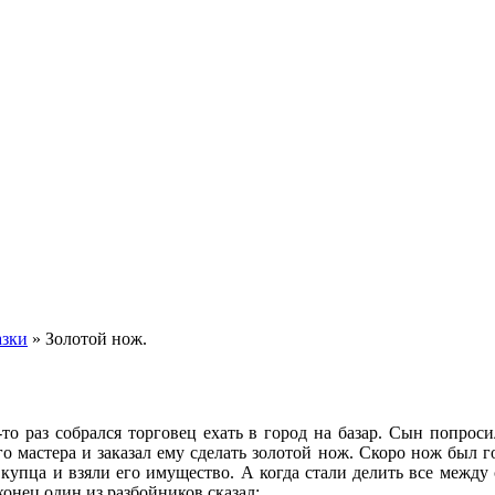
азки
»
Золотой нож.
то раз собрался торговец ехать в город на базар. Сын попрос
о мастера и заказал ему сделать золотой нож. Скоро нож был го
купца и взяли его имущество. А когда стали делить все между 
конец один из разбойников сказал: