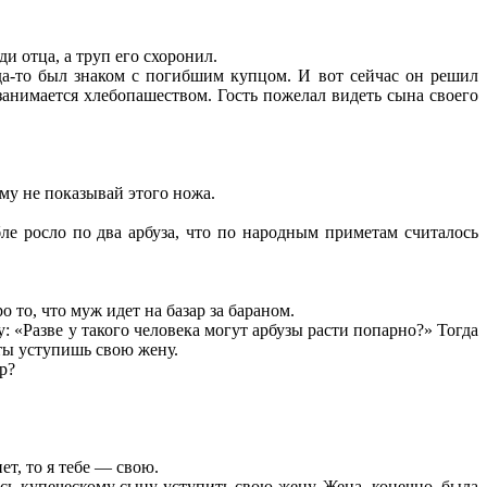
и отца, а труп его схоронил.
гда-то был знаком с погибшим купцом. И вот сейчас он решил
и занимается хлебопашеством. Гость пожелал видеть сына своего
ому не показывай этого ножа.
бле росло по два арбуза, что по народным приметам считалось
 то, что муж идет на базар за бараном.
: «Разве у такого человека могут арбузы расти попарно?» Тогда
 ты уступишь свою жену.
р?
т, то я тебе — свою.
ось купеческому сыну уступить свою жену. Жена, конечно, была