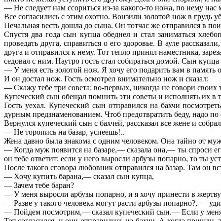
— Не следует нам ссориться из-за какого-то ножа, по нему нас 
Все согласились с этим охотно. Вонзили золотой нож в грудь у
Печальная весть дошла до сына. Он тотчас же отправился в пои
Спустя два года сын купца обеднел и стал заниматься хлебо
проведать друга, справиться о его здоровье. В ауле рассказал
друга и отправился к нему. Тот тепло принял наместника, зарез
седовал с ним. Наутро гость стал собираться домой. Сын купца
— У меня есть золотой нож. Я хочу его подарить вам в память о
И он достал нож. Гость осмотрел внимательно нож и сказал:
— Скажу тебе три совета: во-первых, никогда не говори своих т
Купеческий сын обещал помнить эти советы и исполнять их в 
Гость уехал. Купеческий сын отправился на бахчи посмотреть
дурным предзнаменованием. Чтоб предотвратить беду, надо по 
Вернулся купеческий сын с бахчей, рассказал все жене и собрал
— Не торопись на базар, успеешь!..
Жена давно была знакома с одним человеком. Она тайно от мужа 
— Когда муж появится на базаре,— сказала она,— ты спроси его
он тебе ответит: если у него выросли арбузы попарно, то ты ус
После такого сговора любовник отправился на базар. Там он вс
— Хочу купить барана,— сказал сын купца,
— Зачем тебе баран?
— У меня выросли арбузы попарно, и я хочу принести в жертву
— Разве у такого человека могут расти арбузы попарно?, — уд
— Пойдем посмотрим,— сказал купеческий сын.— Если у меня ар
Тот согласился, и они отправились на бахчи. А когда пришли,