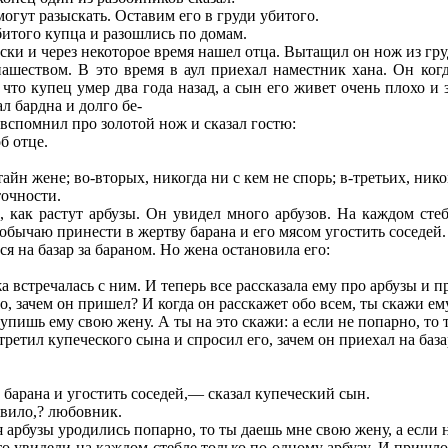
могут разыскать. Оставим его в груди убитого.
битого купца и разошлись по домам.
ски и через некоторое время нашел отца. Вытащил он нож из груд
пашеством. В это время в аул приехал наместник хана. Он ко
и, что купец умер два года назад, а сын его живет очень плохо 
ал бардна и долго бе-
 вспомнил про золотой нож и сказал гостю:
б отце.
айн жене; во-вторых, никогда ни с кем не спорь; в-третьих, ник
точности.
, как растут арбузы. Он увидел много арбузов. На каждом сте
обычаю принести в жертву барана и его мясом угостить соседей.
ся на базар за бараном. Но жена остановила его:
встречалась с ним. И теперь все рассказала ему про арбузы и про
, зачем он пришел? И когда он расскажет обо всем, ты скажи ему
тупишь ему свою жену. А ты на это скажи: а если не попарно, то
третил купеческого сына и спросил его, зачем он приехал на база
 барана и угостить соседей,— сказал купеческий сын.
ивило,? любовник.
бузы уродились попарно, то ты даешь мне свою жену, а если не
 то увидели на каждом стебле только по одному арбузу. И пришл