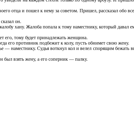
оего отца и пошел к нему за советом. Пришел, рассказал обо вс
сказал он.
 жалобу хану. Жалоба попала к тому наместнику, который давал е
ет его, тому будет принадлежать женщина.
огда его противник подбежит к колу, пусть обнимет свою жену.
дье — наместнику. Судья воткнул кол и велел спорящим бежать в
н был взять жену, а его соперник — палку.