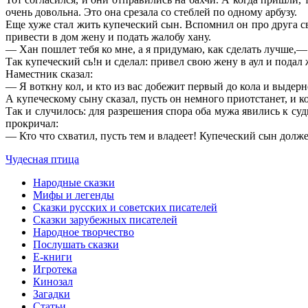
очень довольна. Это она срезала со стеблей по одному арбузу.
Еще хуже стал жить купеческий сын. Вспомнил он про друга св
привести в дом жену и подать жалобу хану.
— Хан пошлет тебя ко мне, а я придумаю, как сделать лучше,— 
Так купеческий сь!н и сделал: привел свою жену в аул и подал
Наместник сказал:
— Я воткну кол, и кто из вас добежит первый до кола и выдерн
А купеческому сыну сказал, пусть он немного приотстанет, и к
Так и случилось: для разрешения спора оба мужа явились к су
прокричал:
— Кто что схватил, пусть тем и владеет! Купеческий сын долже
Чудесная птица
Народные сказки
Мифы и легенды
Сказки русских и советских писателей
Сказки зарубежных писателей
Народное творчество
Послушать сказки
Е-книги
Игротека
Кинозал
Загадки
Статьи