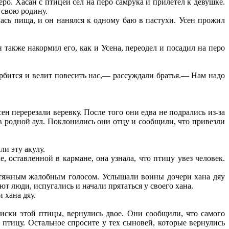
ро. Хасан с птицей сел на перо самрука и прилетел к девушке.
 свою родину.
илась пища, и он нанялся к одному баю в пастухи. Усен прожил
 также накормил его, как и Усена, переодел и посадил на перо
корбится и велит повесить нас,— рассуждали братья.— Нам надо
ен перерезали веревку. После того они едва не подрались из-за
 в родной аул. Поклонились они отцу и сообщили, что привезли
и эту акулу.
е, оставленной в кармане, она узнала, что птицу увез человек.
ротяжным жалобным голосом. Услышали воины дочери хана дяу
ют люди, испугались и начали прятаться у своего хана.
 хана дяу.
оиски этой птицы, вернулись двое. Они сообщили, что самого
 птицу. Остальное спросите у тех сыновей, которые вернулись