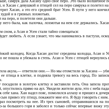
льше, самрук дала Хасану одно свое перо. Это было волшебное пе
, и Хасан с девушкой и птицей сел на перо самрука и полетел на
отрит Хасан, а это его средний брат Усен. В пути у него конч
худой и в грязных лохмотьях.
 на перо, и полетели они дальше.
него была, как палочка, лохмотья на нем еле держались. Хасан
 сном, а Асан и Усен стали тайно совещаться:
будет любить. А если узнает, что мы нанимались в пастухи, ос
бокий колодец. Когда Хасан достиг середины колодца, Асан и Ус
ого не пошла и убежала в степь. Асан и Усен с птицей вернулись
отила акула,— ответили они.— Но мы отомстили за Хасана — убил
а ее птица в клетке, и подняла тревогу на весь город. По записк
ы.
 посадили в золотую клетку и заставили петь. Она запела п
 опустились прямо на аул. Увидели жители аула ,что с неба пада
к себе хана. Хан надел пояс, помолился аллаху и пришел к дочери
ын привез эту птицу, покажите мне его. Я буду говорить с ним.
 раз посмотреть на нее. Из трех сыновей, отправившихся на п
з-за большого горя я заболел и только сейчас впервые вижу эту