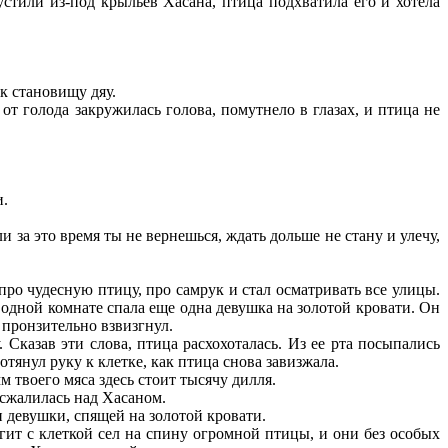
стили из-под крыльев Хасана, птица подхватила его и хотела
 к становищу дяу.
от голода закружилась голова, помутнело в глазах, и птица не
и.
и за это время ты не вернешься, ждать дольше не стану и улечу,
про чудесную птицу, про самрук и стал осматривать все улицы.
 одной комнате спала еще одна девушка на золотой кровати. Он
 пронзительно взвизгнул.
Сказав эти слова, птица расхохоталась. Из ее рта посыпались
тянул руку к клетке, как птица снова завизжала.
 твоего мяса здесь стоит тысячу дилля.
 сжалилась над Хасаном.
девушки, спящей на золотой кровати.
гит с клеткой сел на спину огромной птицы, и они без особых