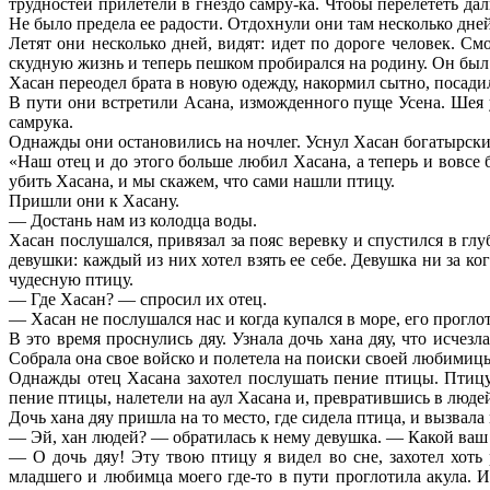
трудностей прилетели в гнездо самру-ка. Чтобы перелететь да
Не было предела ее радости. Отдохнули они там несколько дней
Летят они несколько дней, видят: идет по дороге человек. См
скудную жизнь и теперь пешком пробирался на родину. Он был 
Хасан переодел брата в новую одежду, накормил сытно, посадил
В пути они встретили Асана, изможденного пуще Усена. Шея у 
самрука.
Однажды они остановились на ночлег. Уснул Хасан богатырским
«Наш отец и до этого больше любил Хасана, а теперь и вовсе 
убить Хасана, и мы скажем, что сами нашли птицу.
Пришли они к Хасану.
— Достань нам из колодца воды.
Хасан послушался, привязал за пояс веревку и спустился в глу
девушки: каждый из них хотел взять ее себе. Девушка ни за к
чудесную птицу.
— Где Хасан? — спросил их отец.
— Хасан не послушался нас и когда купался в море, его прогл
В это время проснулись дяу. Узнала дочь хана дяу, что исчезл
Собрала она свое войско и полетела на поиски своей любимиц
Однажды отец Хасана захотел послушать пение птицы. Птицу
пение птицы, налетели на аул Хасана и, превратившись в людей,
Дочь хана дяу пришла на то место, где сидела птица, и вызвала 
— Эй, хан людей? — обратилась к нему девушка. — Какой ваш с
— О дочь дяу! Эту твою птицу я видел во сне, захотел хоть
младшего и любимца моего где-то в пути проглотила акула. И