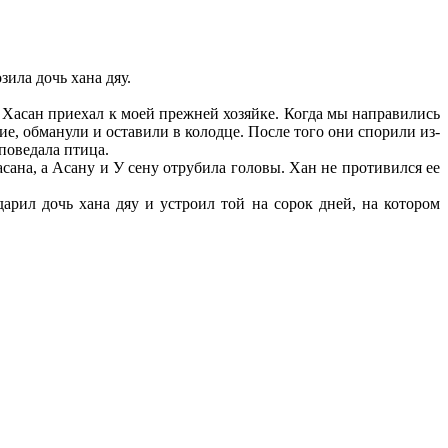
зила дочь хана дяу.
 Хасан приехал к моей прежней хозяйке. Когда мы направились
е, обманули и оставили в колодце. После того они спорили из-
поведала птица.
сана, а Асану и У сену отрубила головы. Хан не противился ее
арил дочь хана дяу и устроил той на сорок дней, на котором