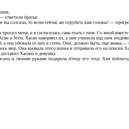
 ним.
— ответили братья.
ли вы солгали, то велю сейчас же отрубить вам головы! — пригро
росил меня, и я согласилась сама ехать с ним. Со мной вместе
Асан и Усен. Хасан накормил их, а они учинили над ним злодеяни
, а она убежала от них в степь. Они, должно быть, еще живы,— 
весь мир. Она вызвала этого воина и отправила его на поиски Ха
 доставил Хасана и девушку.
асана и своими руками подарила птицу его отцу. Хан поблагод