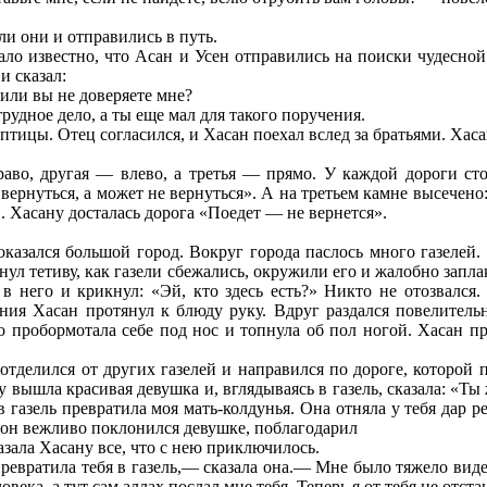
ли они и отправились в путь.
тало известно, что Асан и Усен отправились на поиски чудесно
и сказал:
или вы не доверяете мне?
рудное дело, а ты еще мал для такого поручения.
птицы. Отец согласился, и Хасан поехал вслед за братьями. Хаса
право, другая — влево, а третья — прямо. У каждой дороги ст
ернуться, а может не вернуться». А на третьем камне высечено
. Хасану досталась дорога «Поедет — не вернется».
оказался большой город. Вокруг города паслось много газелей.
янул тетиву, как газели сбежались, окружили его и жалобно зап
в него и крикнул: «Эй, кто здесь есть?» Никто не отозвался
я Хасан протянул к блюду руку. Вдруг раздался повелительн
о пробормотала себе под нос и топнула об пол ногой. Хасан пр
 отделился от других газелей и направился по дороге, которо
вышла красивая девушка и, вглядываясь в газель, сказала: «Ты ж
 газель превратила моя мать-колдунья. Она отняла у тебя дар р
, он вежливо поклонился девушке, поблагодарил
азала Хасану все, что с нею приключилось.
ревратила тебя в газель,— сказала она.— Мне было тяжело видет
века, а тут сам аллах послал мне тебя. Теперь я от тебя не отста