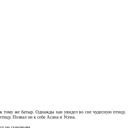
к тому же батыр. Однажды хан увидел во сне чудесную птицу.
птицу. Позвал он к себе Асана и Усена.
лел он сыновьям.