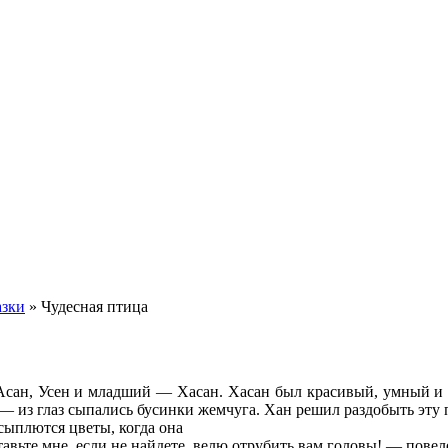
азки
»
Чудесная птица
 Асан, Усен и младший — Хасан. Хасан был красивый, умный и 
а — из глаз сыпались бусинки жемчуга. Хан решил раздобыть эту 
 сыплются цветы, когда она
ставьте мне, если не найдете, велю отрубить вам головы! — пове