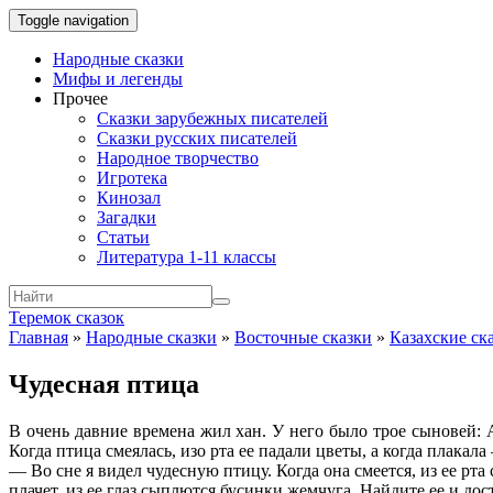
Toggle navigation
Народные сказки
Мифы и легенды
Прочее
Сказки зарубежных писателей
Сказки русских писателей
Народное творчество
Игротека
Кинозал
Загадки
Статьи
Литература 1-11 классы
Теремок сказок
Главная
»
Народные сказки
»
Восточные сказки
»
Казахские ск
Чудесная птица
В очень давние времена жил хан. У него было трое сыновей:
Когда птица смеялась, изо рта ее падали цветы, а когда плакал
— Во сне я видел чудесную птицу. Когда она смеется, из ее рта
плачет, из ее глаз сыплются бусинки жемчуга. Найдите ее и до