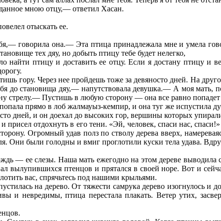
 данное мною отцу,— ответил Хасан.
повелел отыскать ее.
тебя,— говорила она.— Эта птица принадлежала мне и умела гов
тановище тех дяу, но добыть птицу тебе будет нелегко,
о найти птицу и доставить ее отцу. Если я достану птицу и в
орогу.
етишь гору. Через нее пройдешь тоже за девяносто дней. На друг
тебя до становища дяу,— напутствовала девушка.— А моя мать, по
ану стрелу.— Пустишь в любую сторону — она все равно попадет 
 попала прямо в лоб жалмауыз-кемпир, и она туг же испустила ду
сто дней, и он доехал до высоких гор, вершины которых упирал
 и присел отдохнуть в его тени. «Эй, человек, спаси нас, спаси
торону. Огромный удав полз по стволу дерева вверх, намереваяс
я. Они были голодны и вмиг проглотили куски тела удава. Вдру
дождь — ее слезы. Наша мать ежегодно на этом дереве выводила с
ал вылупившихся птенцов и прятался в своей норе. Вот и сейча
лотить вас, спрячьтесь под нашими крыльями.
устилась на дерево. От тяжести самрука дерево изогнулось и до
вы и невредимы, птица перестала плакать. Ветер утих, засвер
енцов.