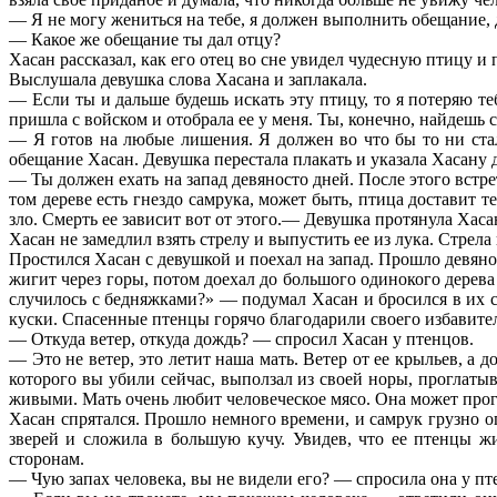
— Я не могу жениться на тебе, я должен выполнить обещание,
— Какое же обещание ты дал отцу?
Хасан рассказал, как его отец во сне увидел чудесную птицу и 
Выслушала девушка слова Хасана и заплакала.
— Если ты и дальше будешь искать эту птицу, то я потеряю 
пришла с войском и отобрала ее у меня. Ты, конечно, найдешь с
— Я готов на любые лишения. Я должен во что бы то ни стал
обещание Хасан. Девушка перестала плакать и указала Хасану д
— Ты должен ехать на запад девяносто дней. После этого встр
том дереве есть гнездо самрука, может быть, птица доставит 
зло. Смерть ее зависит вот от этого.— Девушка протянула Хас
Хасан не замедлил взять стрелу и выпустить ее из лука. Стрела
Простился Хасан с девушкой и поехал на запад. Прошло девяно
жигит через горы, потом доехал до большого одинокого дерева
случилось с бедняжками?» — подумал Хасан и бросился в их с
куски. Спасенные птенцы горячо благодарили своего избавител
— Откуда ветер, откуда дождь? — спросил Хасан у птенцов.
— Это не ветер, это летит наша мать. Ветер от ее крыльев, а 
которого вы убили сейчас, выползал из своей норы, проглатыв
живыми. Мать очень любит человеческое мясо. Она может прог
Хасан спрятался. Прошло немного времени, и самрук грузно оп
зверей и сложила в большую кучу. Увидев, что ее птенцы жи
сторонам.
— Чую запах человека, вы не видели его? — спросила она у пт