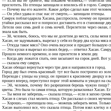
— Если вы не тронете, мы покажем человека,— ответили они.
проглотить. Но птенцы запищали и впились ей в горло. Самру
— Почему вы его жалеете. Какое добро сделал вам этот челове
— Он убил удава и спас нас от смерти,— запищали птенцы.
Самрук поблагодарила Хасана, расспросила, почему он пришел 
утайки рассказал все и попросил доставить его в становище дя
Летели они семь дней и семь ночей. Перелетели через океан, 
знала как быть.
— Зй, человек, боюсь, что мы не долетим до места, силы меня 
Хасан, не задумываясь, вырезал у себя из бедер два куска мяса
— Откуда такое мясо? Оно очень вкусное и придает большую с
— Эти куски я вырезал из своих бедер,— ответил Хасан. Самр
Прошло немного времени, и они прилетели в земли дяу.
— Когда дяу ложатся спать, они засыпают на сорок дней. Вот уж
— сказала ему самрук.
Хасан обещал вернуться через три дня и направился в город.
Город дяу был очень красивый: тут все было построено из зол
Переходя с улицы на улицу, он пришел к красивому дворцу и в
прошел вперед, переступил порог этой комнаты и увидел на ск
— Эй, человек, почему без разрешения берешь чужую пищу? — 
цветы. Это была та самая птица, которую разыскивал Хасан. Ег
— Ты меня не заберешь,— сказала птица,— если я запою громким
Хасан в слезах стал молить птицу. Он рассказал о своих мучен
— Хорошо,— пропищала она,— можешь забирать меня. Только о
Хасан выполнил все, что сказала птица. Потом взял клетку и