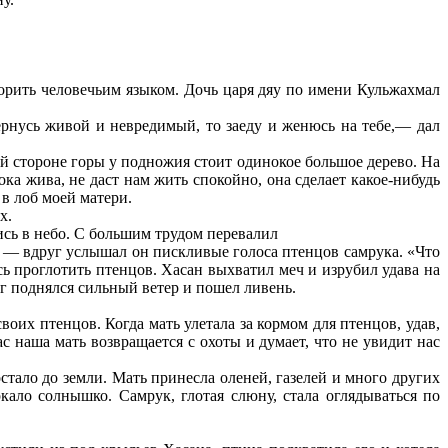
орить человечьим языком. Дочь царя дяу по имени Кульжахмал
ернусь живой и невредимый, то заеду и женюсь на тебе,— дал
ой стороне горы у подножия стоит одинокое большое дерево. На
ка жива, не даст нам жить спокойно, она сделает какое-нибудь
в лоб моей матери.
х.
ись в небо. С большим трудом перевалил
!» — вдруг услышал он пискливые голоса птенцов самрука. «Что
ь проглотить птенцов. Хасан выхватил меч и изрубил удава на
г поднялся сильный ветер и пошел ливень.
воих птенцов. Когда мать улетала за кормом для птенцов, удав,
с наша мать возвращается с охоты и думает, что не увидит нас
стало до земли. Мать принесла оленей, газелей и много других
кало солнышко. Самрук, глотая слюну, стала оглядываться по