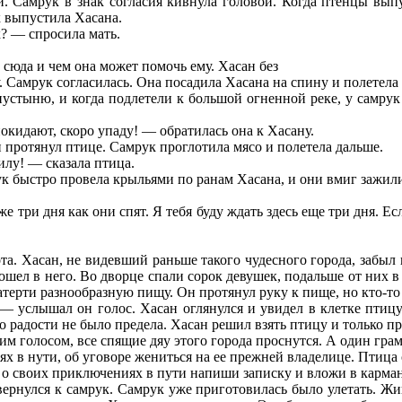
 Самрук в знак согласия кивнула головой. Когда птенцы выпу
к выпустила Хасана.
к? — спросила мать.
сюда и чем она может помочь ему. Хасан без
у. Самрук согласилась. Она посадила Хасана на спину и полетела
пустыню, и когда подлетели к большой огненной реке, у самрук 
покидают, скоро упаду! — обратилась она к Хасану.
 и протянул птице. Самрук проглотила мясо и полетела дальше.
илу! — сказала птица.
ук быстро провела крыльями по ранам Хасана, и они вмиг зажил
е три дня как они спят. Я тебя буду ждать здесь еще три дня. Есл
ота. Хасан, не видевший раньше такого чудесного города, забыл 
ошел в него. Во дворце спали сорок девушек, подальше от них в
атерти разнообразную пищу. Он протянул руку к пище, но кто-то
услышал он голос. Хасан оглянулся и увидел в клетке птицу. 
о радости не было предела. Хасан решил взять птицу и только про
 голосом, все спящие дяу этого города проснутся. А один грамм
иях в нути, об уговоре жениться на ее прежней владелице. Птица
 своих приключениях в пути напиши записку и вложи в карман 
 вернулся к самрук. Самрук уже приготовилась было улетать. Жи