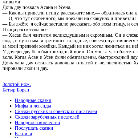
живыми.
Дочь дяу позвала Асана и Усена.
— Как вы привезли птицу, расскажите мне,— обратилась она к
— О, что тут особенного, мы поехали на скакунах и привезли! 
— Бы лжёте, я сейчас заставлю рассказать обо всем птицу, и ес
Птица рассказала все.
— Хасан был жигитом великодушным и скромным. Он в слезах п
сюда, в пути нам встретились голодные, совсем опустившиеся 
за моей прежней хозяйки. Каждый из них хотел жениться на ней
У дочери дяу был быстроходный воин. Он мог за час облететь 
воле. Когда Асан и Усен были обезглавлены, быстроходный дяу
Дочь хана дяу осталась довольна отвагой и человечностью Х
пировали люди и дяу.
Золотой нож.
Батыр Боран
Народные сказки
Мифы и легенды
Сказки русских и советских писателей
Сказки зарубежных писателей
Народное творчество
Послушать сказки
Е-книги