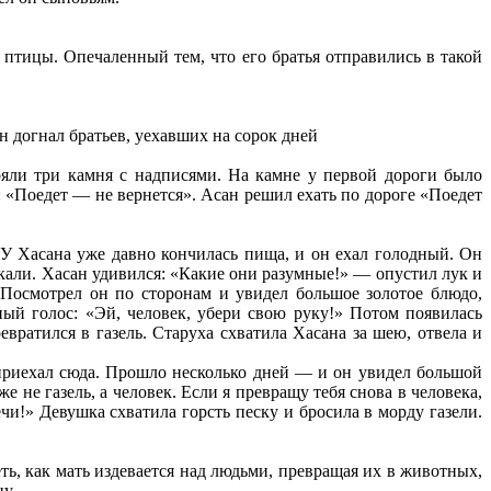
й птицы. Опечаленный тем, что его братья отправились в такой
н догнал братьев, уехавших на сорок дней
ояли три камня с надписями. На камне у первой дороги было
: «Поедет — не вернется». Асан решил ехать по дороге «Поедет
 У Хасана уже давно кончилась пища, и он ехал голодный. Он
лакали. Хасан удивился: «Какие они разумные!» — опустил лук и
. Посмотрел он по сторонам и увидел большое золотое блюдо,
ый голос: «Эй, человек, убери свою руку!» Потом появилась
евратился в газель. Старуха схватила Хасана за шею, отвела и
й приехал сюда. Прошло несколько дней — и он увидел большой
е не газель, а человек. Если я превращу тебя снова в человека,
ечи!» Девушка схватила горсть песку и бросила в морду газели.
ь, как мать издевается над людьми, превращая их в животных,
ну.