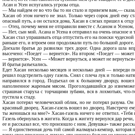
Асан и Усен испугались угрозы отца.
— Мы найдем ее во что бы то ни стало и привезем вам,— сказа
Хасан об этом ничего не знал. Только через сорок дней ему с
опасный путь, а он остался дома, Хасан в слезах пришел к отцу 
— Отец, почему меня не отправили вместе с Асаном и Усеном, 
— Нет, сын мой. Асана и Усена я отправил на очень опасное и т
Хасан стал упрашивать отца отпустить его на поиски чудесной 
раньше его, и втроем они продолжали путь по большой дороге.
Доехали братья до развилки трех дорог. Одна дорога шла в
высечено: «Поедет — вернется». На втором: «Поедет — может в
— вернется». Усен — «Может вернуться, а может не вернуться»
И братья разъехались.
Едет Хасан несколько месяцев и несколько дней — впереди п
решил подстрелить одну газель. Снял с плеча лук и только нат
направился в город. Подъехал он к большому дворцу, вошел 
наполненное жареным мясом. Проголодавшийся до изнеможени
страшная старуха с торчащими зубами, вся в лохмотьях, что-т
пустила к стаду.
Хасан потерял человеческий облик, но не потерял разума. Он
красивый дворец. Хасан-газель вошел во дворец. Навстречу ему 
ты женишься на мне?» Хасан-газель ничего не ответил. «Тебя в
Газель обернулась в жигита. Когда к жигиту вернулся дар речи
ее и рассказал все, что произошло с ним. Девушка» также расск
— Я единственная дочь той самой жалмауыз-кемпир, которая п
взяла свое приданое и думала, что никогда больше не увижу чело