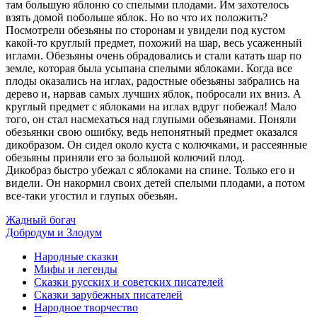
там большую яблоню со спелыми плодами. Им захотелось
взять домой побольше яблок. Но во что их положить?
Посмотрели обезьяны по сторонам и увидели под кустом
какой-то круглый предмет, похожий на шар, весь усаженный
иглами. Обезьяны очень обрадовались и стали катать шар по
земле, которая была усыпана спелыми яблоками. Когда все
плоды оказались на иглах, радостные обезьяны забрались на
дерево и, нарвав самых лучших яблок, побросали их вниз. А
круглый предмет с яблоками на иглах вдруг побежал! Мало
того, он стал насмехаться над глупыми обезьянами. Поняли
обезьянки свою ошибку, ведь непонятный предмет оказался
дикобразом. Он сидел около куста с колючками, и рассеянные
обезьяны приняли его за большой колючий плод.
Дикобраз быстро убежал с яблоками на спине. Только его и
видели. Он накормил своих детей спелыми плодами, а потом
все-таки угостил и глупых обезьян.
Жадный богач
Добродум и Злодум
Народные сказки
Мифы и легенды
Сказки русских и советских писателей
Сказки зарубежных писателей
Народное творчество