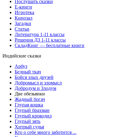
Послушать сказки
Е-книги
Игротека
Кинозал
Загадки
Статьи
Литература 1-11 классы
Решения ДЗ 1-11 классы
СкладКниг — бесплатные книги
Индийские сказки
Арбуз
Бедный ткач
Бойся злых друзей
Добромысл и зломысл
Добродум и Злодум
Две обезьянки
Жадный богач
Глупая кошка
Глупый брахман
Глупый крокодил
Глупый зять
Хитрый судья
Кто о себе много заботится ...