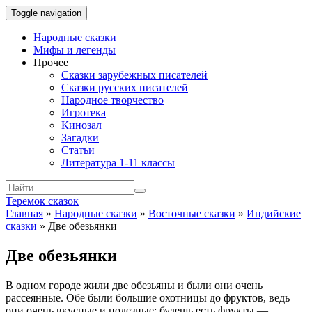
Toggle navigation
Народные сказки
Мифы и легенды
Прочее
Сказки зарубежных писателей
Сказки русских писателей
Народное творчество
Игротека
Кинозал
Загадки
Статьи
Литература 1-11 классы
Теремок сказок
Главная
»
Народные сказки
»
Восточные сказки
»
Индийские
сказки
»
Две обезьянки
Две обезьянки
В одном городе жили две обезьяны и были они очень
рассеянные. Обе были большие охотницы до фруктов, ведь
они очень вкусные и полезные: будешь есть фрукты —