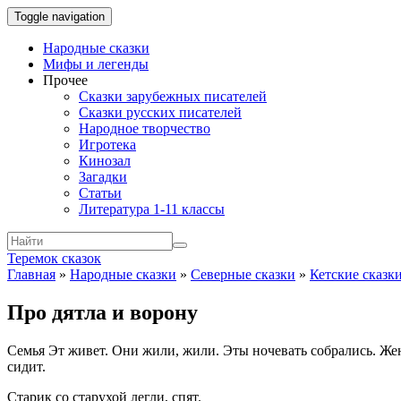
Toggle navigation
Народные сказки
Мифы и легенды
Прочее
Сказки зарубежных писателей
Сказки русских писателей
Народное творчество
Игротека
Кинозал
Загадки
Статьи
Литература 1-11 классы
Теремок сказок
Главная
»
Народные сказки
»
Северные сказки
»
Кетские сказк
Про дятла и ворону
Семья Эт живет. Они жили, жили. Эты ночевать собрались. Жена
сидит.
Старик со старухой легли, спят.