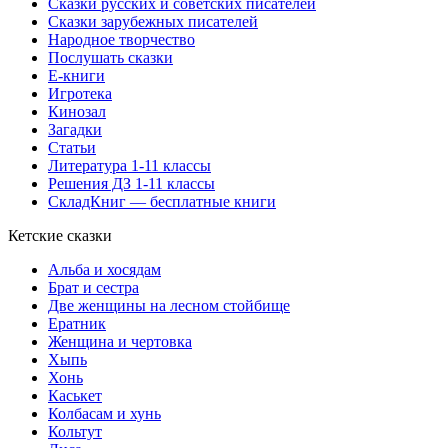
Сказки русских и советских писателей
Сказки зарубежных писателей
Народное творчество
Послушать сказки
Е-книги
Игротека
Кинозал
Загадки
Статьи
Литература 1-11 классы
Решения ДЗ 1-11 классы
СкладКниг — бесплатные книги
Кетские сказки
Альба и хосядам
Брат и сестра
Две женщины на лесном стойбище
Ератник
Женщина и чертовка
Хыпь
Хонь
Каськет
Колбасам и хунь
Кольтут