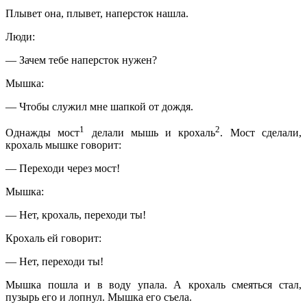
Плывет она, плывет, наперсток нашла.
Люди:
— Зачем тебе наперсток нужен?
Мышка:
— Чтобы служил мне шапкой от дождя.
1
2
Однажды мост
делали мышь и крохаль
. Мост сделали,
крохаль мышке говорит:
— Переходи через мост!
Мышка:
— Нет, крохаль, переходи ты!
Крохаль ей говорит:
— Нет, переходи ты!
Мышка пошла и в воду упала. А крохаль смеяться стал,
пузырь его и лопнул. Мышка его съела.