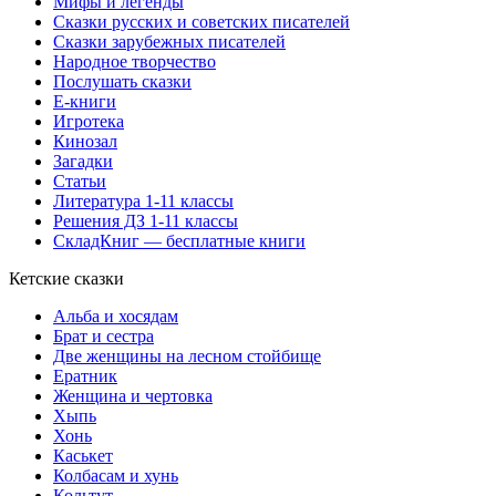
Мифы и легенды
Сказки русских и советских писателей
Сказки зарубежных писателей
Народное творчество
Послушать сказки
Е-книги
Игротека
Кинозал
Загадки
Статьи
Литература 1-11 классы
Решения ДЗ 1-11 классы
СкладКниг — бесплатные книги
Кетские сказки
Альба и хосядам
Брат и сестра
Две женщины на лесном стойбище
Ератник
Женщина и чертовка
Хыпь
Хонь
Каськет
Колбасам и хунь
Кольтут