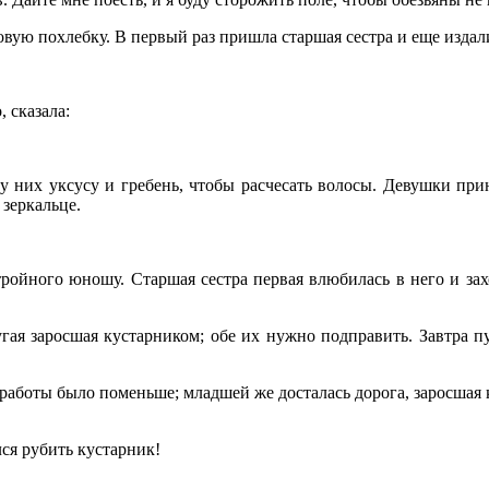
овую похлебку. В первый раз пришла старшая сестра и еще издал
 сказала:
них уксусу и гребень, чтобы расчесать волосы. Девушки принес
 зеркальце.
ройного юношу. Старшая сестра первая влюбилась в него и захот
гая заросшая кустарником; обе их нужно подправить. Завтра пус
где работы было поменьше; младшей же досталась дорога, заросш
лся рубить кустарник!