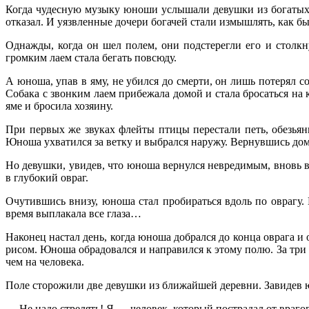
Когда чудесную музыку юноши услышали девушки из богатых до
отказал. И уязвленные дочери богачей стали измышлять, как б
Однажды, когда он шел полем, они подстерегли его и столкн
громким лаем стала бегать повсюду.
А юноша, упав в яму, не убился до смерти, он лишь потерял с
Собака с звонким лаем прибежала домой и стала бросаться на к
яме и бросила хозяину.
При первых же звуках флейты птицы перестали петь, обезьяны
Юноша ухватился за ветку и выбрался наружу. Вернувшись дом
Но девушки, увидев, что юноша вернулся невредимым, вновь в
в глубокий овраг.
Очутившись внизу, юноша стал пробираться вдоль по оврагу.
время выплакала все глаза…
Наконец настал день, когда юноша добрался до конца оврага 
рисом. Юноша обрадовался и направился к этому полю. За три г
чем на человека.
Поле сторожили две девушки из ближайшей деревни. Завидев юн
— Не надо стрелять! Я — человек, который пострадал от врагов