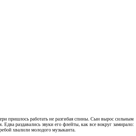
тери пришлось работать не разгибая спины. Сын вырос сильным
. Едва раздавались звуки его флейты, как все вокруг замирало:
еребой хвалили молодого музыканта.