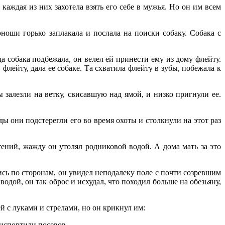
аждая из них захотела взять его себе в мужья. Но он им всем
ноши горько заплакала и послала на поиски собаку. Собака с
а собака подбежала, он велел ей принести ему из дому флейту.
флейту, дала ее собаке. Та схватила флейту в зубы, побежала к
 залезли на ветку, свисавшую над ямой, и низко пригнули ее.
 они подстерегли его во время охоты и столкнули на этот раз
ений, жажду он утолял родниковой водой. А дома мать за это
сь по сторонам, он увидел неподалеку поле с почти созревшим
одой, он так оброс и исхудал, что походил больше на обезьяну,
й с луками и стрелами, но он крикнул им:
 испортили посевов.