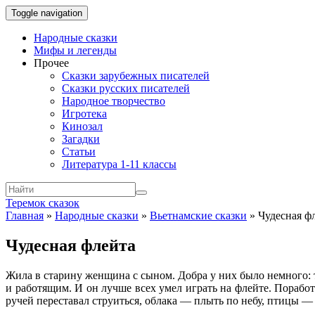
Toggle navigation
Народные сказки
Мифы и легенды
Прочее
Сказки зарубежных писателей
Сказки русских писателей
Народное творчество
Игротека
Кинозал
Загадки
Статьи
Литература 1-11 классы
Теремок сказок
Главная
»
Народные сказки
»
Вьетнамские сказки
»
Чудесная ф
Чудесная флейта
Жила в старину женщина с сыном. Добра у них было немного: 
и работящим. И он лучше всех умел играть на флейте. Поработа
ручей переставал струиться, облака — плыть по небу, птицы —