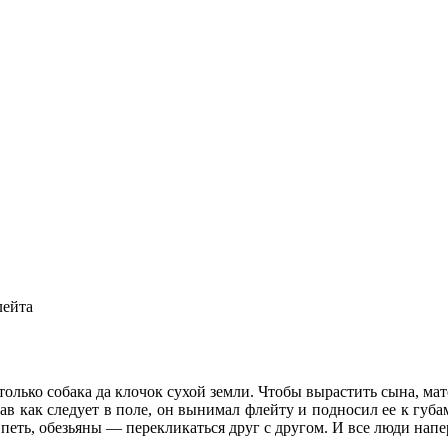
лейта
только собака да клочок сухой земли. Чтобы вырастить сына, ма
в как следует в поле, он вынимал флейту и подносил ее к губам
 петь, обезьяны — перекликаться друг с другом. И все люди нап