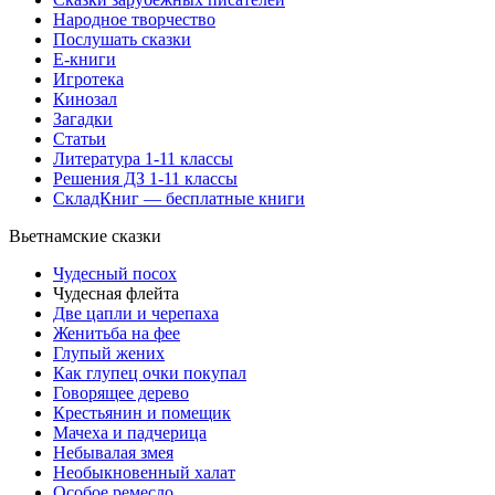
Народное творчество
Послушать сказки
Е-книги
Игротека
Кинозал
Загадки
Статьи
Литература 1-11 классы
Решения ДЗ 1-11 классы
СкладКниг — бесплатные книги
Вьетнамские сказки
Чудесный посох
Чудесная флейта
Две цапли и черепаха
Женитьба на фее
Глупый жених
Как глупец очки покупал
Говорящее дерево
Крестьянин и помещик
Мачеха и падчерица
Небывалая змея
Необыкновенный халат
Особое ремесло