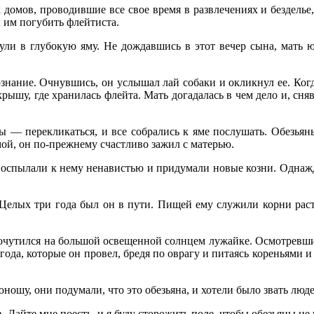
мов, проводившие все свое время в развлечениях и безделье, к
ы им погубить флейтиста.
ули в глубокую яму. Не дождавшись в этот вечер сына, мать ю
ознание. Очнувшись, он услышал лай собаки и окликнул ее. Когд
рышу, где хранилась флейта. Мать догадалась в чем дело и, сняв 
 — перекликаться, и все собрались к яме послушать. Обезьяны
ой, он по-прежнему счастливо зажил с матерью.
оспылали к нему ненавистью и придумали новые козни. Однажды
 Целых три года был он в пути. Пищей ему служили корни раст
и очутился на большой освещенной солнцем лужайке. Осмотревши
ода, которые он провел, бредя по оврагу и питаясь кореньями и в
ошу, они подумали, что это обезьяна, и хотели было звать люде
. Дайте мне поесть, и я буду сторожить поле, чтобы обезьяны не