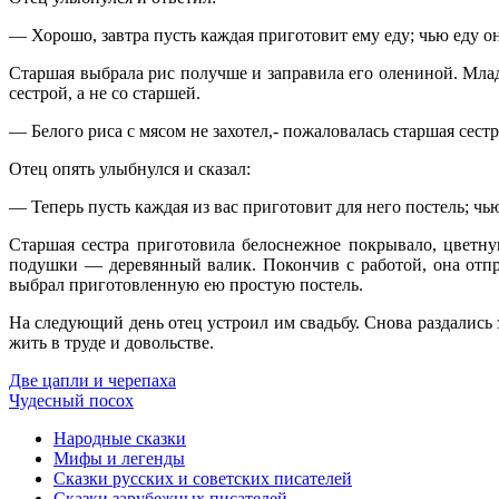
— Хорошо, завтра пусть каждая приготовит ему еду; чью еду он 
Старшая выбрала рис получше и заправила его олениной. Млад
сестрой, а не со старшей.
— Белого риса с мясом не захотел,- пожаловалась старшая сестра
Отец опять улыбнулся и сказал:
— Теперь пусть каждая из вас приготовит для него постель; чью
Старшая сестра приготовила белоснежное покрывало, цветн
подушки — деревянный валик. Покончив с работой, она отпра
выбрал приготовленную ею простую постель.
На следующий день отец устроил им свадьбу. Снова раздались
жить в труде и довольстве.
Две цапли и черепаха
Чудесный посох
Народные сказки
Мифы и легенды
Сказки русских и советских писателей
Сказки зарубежных писателей