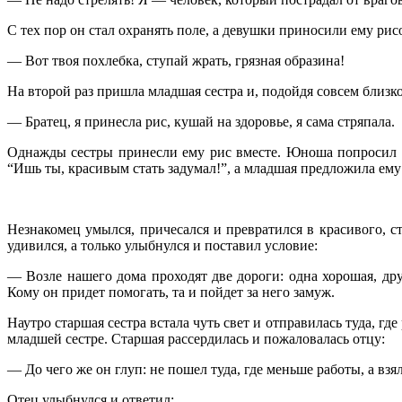
С тех пор он стал охранять поле, а девушки приносили ему рис
— Вот твоя похлебка, ступай жрать, грязная образина!
На второй раз пришла младшая сестра и, подойдя совсем близко,
— Братец, я принесла рис, кушай на здоровье, я сама стряпала.
Однажды сестры принесли ему рис вместе. Юноша попросил у 
“Ишь ты, красивым стать задумал!”, а младшая предложила ему
Незнакомец умылся, причесался и превратился в красивого, ст
удивился, а только улыбнулся и поставил условие:
— Возле нашего дома проходят две дороги: одна хорошая, дру
Кому он придет помогать, та и пойдет за него замуж.
Наутро старшая сестра встала чуть свет и отправилась туда, 
младшей сестре. Старшая рассердилась и пожаловалась отцу:
— До чего же он глуп: не пошел туда, где меньше работы, а взя
Отец улыбнулся и ответил: