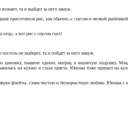
возьмет, та и выйдет за него замуж.
шая приготовила рис, как обычно,-с соусом и мелкой рыбешкой.
 отцу,- а вот рис с соусом съел!
 постель он выберет, та и пойдет за него замуж.
ую циновку, пышное одеяло, матрац и вышитую подушку. Младш
вилась на кухню и стала прясть. Юноша тоже пришел на кухню
 звуки флейты, славя чистую и бескорыстную любовь. Юноша с мо