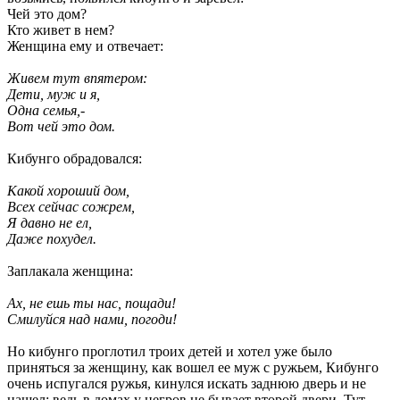
Чей это дом?
Кто живет в нем?
Женщина ему и отвечает:
Живем тут впятером:
Дети, муж и я,
Одна семья,-
Вот чей это дом.
Кибунго обрадовался:
Какой хороший дом,
Всех сейчас сожрем,
Я давно не ел,
Даже похудел.
Заплакала женщина:
Ax, не ешь ты нас, пощади!
Смилуйся над нами, погоди!
Но кибунго проглотил троих детей и хотел уже было
приняться за женщину, как вошел ее муж с ружьем, Кибунго
очень испугался ружья, кинулся искать заднюю дверь и не
нашел: ведь в домах у негров не бывает второй двери. Тут