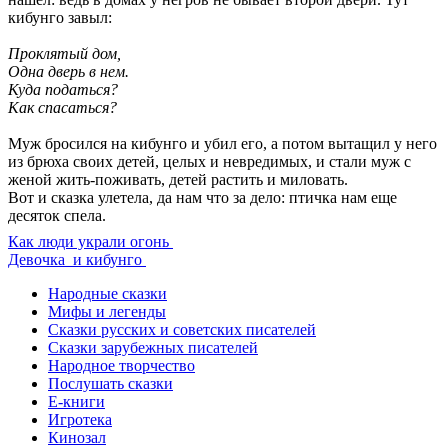
кибунго завыл:
Проклятый дом,
Одна дверь в нем.
Куда податься?
Как спасаться?
Муж бросился на кибунго и убил его, а потом вытащил у него
из брюха своих детей, целых и невредимых, и стали муж с
женой жить-поживать, детей растить и миловать.
Вот и сказка улетела, да нам что за дело: птичка нам еще
десяток спела.
Как люди украли огонь
Девочка и кибунго
Народные сказки
Мифы и легенды
Сказки русских и советских писателей
Сказки зарубежных писателей
Народное творчество
Послушать сказки
Е-книги
Игротека
Кинозал