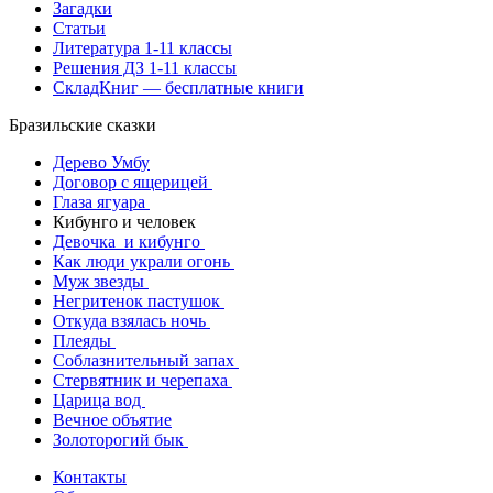
Загадки
Статьи
Литература 1-11 классы
Решения ДЗ 1-11 классы
СкладКниг — бесплатные книги
Бразильские сказки
Дерево Умбу
Договор с ящерицей
Глаза ягуара
Кибунго и человек
Девочка и кибунго
Как люди украли огонь
Муж звезды
Негритенок пастушок
Откуда взялась ночь
Плеяды
Соблазнительный запах
Стервятник и черепаха
Царица вод
Вечное объятие
Золоторогий бык
Контакты