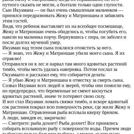
путного сказать не могли, а болтали только одни глупости.
Сын Икуамана — он был очень смышленым мальчиком —
принялся передразнивать Жежу и Матриншана и забавлять
этим гостей.
Видя, что ребенок выставляет их на всеобщее посмешище,
Жежу и Матриншан очень обиделись и, чтобы погубить его,
навели на мальчика порчу. Вернувшись с пира, он заболел и
после долгих мучений умер.
Икуаман над телом сына поклялся отомстить за него.
— Я знаю, это Жежу и Матриншан убили моего сына. Я их
отравлю!
Отправился он в лес и нарвал там много ядовитых растений
тимбо, чтобы месть удалась наверняка. Потом послал за
Окуамаато и рассказал ему, что собирается делать:
— Я убью Жежу и Матриншана в отместку за смерть сына.
Созвал Икуаман всех людей и зверей, чтобы они помогли ему,
но предупредил, что беременные не смеют коснуться
ядовитых растений, иначе те потеряют свою силу.
И вот стал Икуаман ломать связки тимбо, и вскоре ядовитый
сок растения покрыл всю поверхность реки, где жили Жежу и
Матриншан. Отравленная рыба всплыла кверху брюхом.
А люди, завидев ее, закричали:
— Смотрите: рыба дохнет! Рыба дохнет! Все принялись
собирать всплывшую рыбу с поверхности воды. Причем люди
выбирали только большие рыбины, а мелочь склевывали