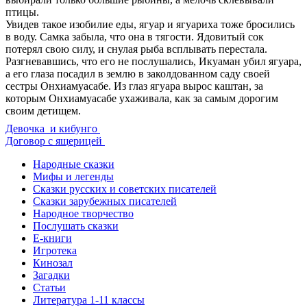
птицы.
Увидев такое изобилие еды, ягуар и ягуариха тоже бросились
в воду. Самка забыла, что она в тягости. Ядовитый сок
потерял свою силу, и снулая рыба всплывать перестала.
Разгневавшись, что его не послушались, Икуаман убил ягуара,
а его глаза посадил в землю в заколдованном саду своей
сестры Онхиамуасабе. Из глаз ягуара вырос каштан, за
которым Онхиамуасабе ухаживала, как за самым дорогим
своим детищем.
Девочка и кибунго
Договор с ящерицей
Народные сказки
Мифы и легенды
Сказки русских и советских писателей
Сказки зарубежных писателей
Народное творчество
Послушать сказки
Е-книги
Игротека
Кинозал
Загадки
Статьи
Литература 1-11 классы