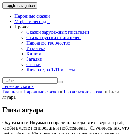
Toggle navigation
Народные сказки
Мифы и легенды
Прочее
Сказки зарубежных писателей
Сказки русских писателей
Народное творчество
Игротека
Кинозал
Загадки
Статьи
Литература 1-11 классы
Теремок сказок
Главная
»
Народные сказки
»
Бразильские сказки
»
Глаза
ягуара
Глаза ягуара
Окуамаато и Икуаман собрали однажды всех зверей и рыб,
чтобы вместе попировать и побеседовать. Случилось так, что
рыбы Жежу и Матриншан, когда их спрашивали, ничего