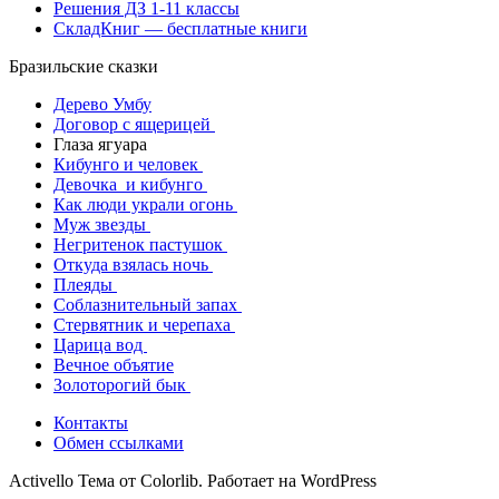
Решения ДЗ 1-11 классы
СкладКниг — бесплатные книги
Бразильские сказки
Дерево Умбу
Договор с ящерицей
Глаза ягуара
Кибунго и человек
Девочка и кибунго
Как люди украли огонь
Муж звезды
Негритенок пастушок
Откуда взялась ночь
Плеяды
Соблазнительный запах
Стервятник и черепаха
Царица вод
Вечное объятие
Золоторогий бык
Контакты
Обмен ссылками
Activello Тема от Colorlib. Работает на WordPress