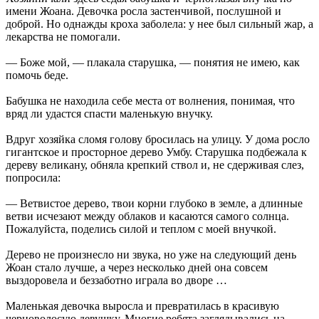
имени Жоана. Девочка росла застенчивой, послушной и
доброй. Но однажды кроха заболела: у нее был сильный жар, а
лекарства не помогали.
— Боже мой, — плакала старушка, — понятия не имею, как
помочь беде.
Бабушка не находила себе места от волнения, понимая, что
вряд ли удастся спасти маленькую внучку.
Вдруг хозяйка сломя голову бросилась на улицу. У дома росло
гигантское и просторное дерево Умбу. Старушка подбежала к
дереву великану, обняла крепкий ствол и, не сдерживая слез,
попросила:
— Ветвистое дерево, твои корни глубоко в земле, а длинные
ветви исчезают между облаков и касаются самого солнца.
Пожалуйста, поделись силой и теплом с моей внучкой.
Дерево не произнесло ни звука, но уже на следующий день
Жоан стало лучше, а через несколько дней она совсем
выздоровела и беззаботно играла во дворе …
Маленькая девочка выросла и превратилась в красивую
черноволосую девушку. Многие ребята заглядывались на