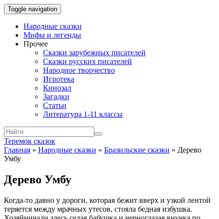
Toggle navigation
Народные сказки
Мифы и легенды
Прочее
Сказки зарубежных писателей
Сказки русских писателей
Народное творчество
Игротека
Кинозал
Загадки
Статьи
Литература 1-11 классы
Теремок сказок
Главная
»
Народные сказки
»
Бразильские сказки
»
Дерево
Умбу
Дерево Умбу
Когда-то давно у дороги, которая бежит вверх и узкой лентой
теряется между мрачных утесов, стояла бедная избушка.
Хозяйничали здесь седая бабушка и черноглазая внучка по