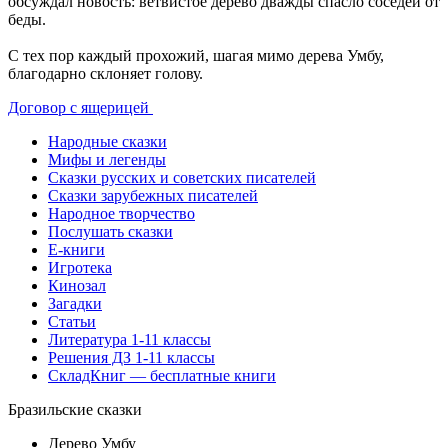
обсуждал новость: ветвистое дерево дважды спасло соседей от
беды.
С тех пор каждый прохожий, шагая мимо дерева Умбу,
благодарно склоняет голову.
Договор с ящерицей
Народные сказки
Мифы и легенды
Сказки русских и советских писателей
Сказки зарубежных писателей
Народное творчество
Послушать сказки
Е-книги
Игротека
Кинозал
Загадки
Статьи
Литература 1-11 классы
Решения ДЗ 1-11 классы
СкладКниг — бесплатные книги
Бразильские сказки
Дерево Умбу