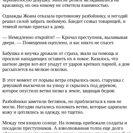
красавицу, но она никому не ответила взаимностью.
Однажды Жоана отказала противному разбойнику, и негодяй
решил силой забрать любимую. Бандит созвал товарищей, и
темной ночью приехал к дому.
— Немедленно откройте! — Кричал преступник, выламывая
двери. — Помещения оцеплено, и вас никто не спасет.
Бабушка и внучка дрожали от страха, звали на помощь и
просили нападающих оставить их в покое. Казалось, что
шаткие двери вот-вот упадут от ударов крепких парней, а дом
рассыплется на мелкие осколки.
В этот момент от порыва ветра открылось окно, старушка с
девушкой выскочили на улицу и скрылись под деревом,
которое опустило ветви низко к земле, защищая бедняг.
Разбойники заметили беглянок, но приблизиться к ним не
могли. Негодяи пытались поломать ветви, которые царапали
кожу и цеплялись за одежду, но тщетно.
Между тем взошло солнце. На помощь прибежали солдаты и
посадили преступников. А взволнованная толпа еще долго