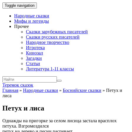
Toggle navigation
Народные сказки
Мифы и легенды
Прочее
Сказки зарубежных писателей
Сказки русских писателей
Народное творчество
Игротека
Кинозал
Загадки
Статьи
Литература 1-11 классы
Теремок сказок
Главная
»
Народные сказки
»
Боснийские сказки
»
Петух и
лиса
Петух и лиса
Однажды на пригорке за селом лисица застала врасплох
петуха. Взгромоздился
петух на дерево и песни распевает.