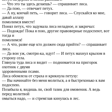
— Что это ты здесь делаешь? — спрашивает лиса.
— Да пою, — отвечает петух.
— А ну, кончай петь, — говорит лиса. — Спускайся ко мне,
давай аллаху
помолимся вместе!
Понял петух, что задумала лиса неладное, и закричал:
— Подожди! Пока я пою, другие правоверные подоспеют, вот
тогда и
помолимся!
— А что, разве еще кто должен сюда прийти? — спрашивает
лиса.
— Да вон уж, смотри-ка, идут! — И петух махнул крылом в
сторону села.
Глянула туда лиса и видит — поднимается на пригорок
охотник с двумя
здоровенными псами.
Лиса обомлела от страха и крикнула петуху:
— Вы начинайте без меня молиться, а я быстрехонько к вам
подоспею.
Позабыла я, видишь ли, свой тазик для омовения. А ведь
перед молитвой
омыться надо, — и стремглав кинулась в лес.