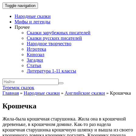
Toggle navigation
Народные сказки
Мифы и легенды
Прочее
Сказки зарубежных писателей
Сказки русских писателей
Народное творчество
Игротека
Кинозал
Загадки
Статьи
Литература 1-11 классы
Теремок сказок
Главная
»
Народные сказки
»
Английские сказки
»
Крошечка
Крошечка
Жила-была крошечная старушонка. Жила она в крошечной
деревеньке, в крошечном домике. Как-то раз надела
крошечная старушонка крошечную шляпку и вышла из своего
крошечного домика крошечку погулять. Крошечку прошла