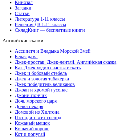
Кинозал
Загадки
Статьи
Литература 1-11 классы
Решения ДЗ 1-11 классы
СкладКниг — бесплатные книги
Английские сказки
Ассипатл и Владыка Морской Змей
Белая дама
Джек-простак. Джек-лентяй. Английская сказка
Как Джек ходил счастья искать
Джек и бобовый стебель
Джек и золотая табакерка
Джек победитель великанов
Джоан и хромой гусопас
Джони-пончик
Дочь морского царя
Дочка пекаря
Домовой из Хилтона
Господин всех господ
Кожаный мешок
Кошачий король
Кот и попугай