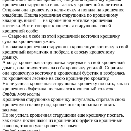
крошечная старушонка и оказалась у крошечной калиточки.
Открыла она крошечную кали-точку и попала на крошечное
кладбище. Пошла крошечная старушонка по крошечному
кладбищу, видит — на крошечной могилке крошечная
косточка. Вот и говорит крошечная старушонка своей
крошечной особе:
— Сварю-ка я себе из этой крошечной косточки крошечку
супа на крошечный ужин.
Положила крошечная старушонка крошечную косточку в свой
крошечный карманчик и побрела к своему крошечному
домику.
А когда крошечная старушонка вернулась в свой крошечный
домик, она почувствовала себя крошечку усталой. Спрятала
она крошечную косточку в крошечный буфетик и взобралась
по крошечной лесенке на свою крошечную кроватку.
Но не успела крошечная старушонка крошечку поспать, как из
крошечного буфетика послышался крошечный голосок:
Отдай мою кость!
Крошечная старушонка крошечку испугалась, спрятала свою
крошечную головку под крошечные простынки и опять
заснула.
Но не успела крошечная старушонка еще крошечку поспать,
как снова послышался из крошечного буфетика крошечный
голосок, только уже крошечку громче:
Отдай мою кость!