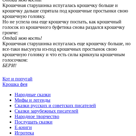
Крошечная старушонка испугалась крошечку больше и
крошечку дальше спрятала под крошечные простынки свою
крошечную головку.
Но не успела она еще крошечку поспать, как крошечный
голосок из крошечного буфетика снова раздался крошечку
громче:
Отдай мою кость!
Крошечная старушонка испугалась еще крошечку больше, но
все-таки высунула из-под крошечных простынок свою
крошечную головку и что есть силы крикнула крошечным
голосочком:
БЕРИ!
Кот и попугай
Крошка фея
Народные сказки
Мифы и легенды
Сказки русских и советских писателей
Сказки зарубежных писателей
Народное творчество
Послушать сказки
Е-книги
Игротека