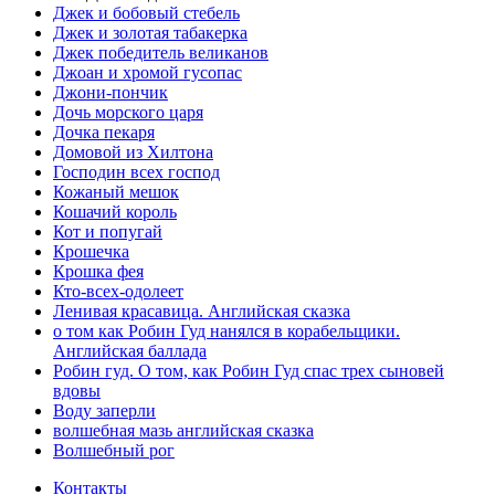
Джек и бобовый стебель
Джек и золотая табакерка
Джек победитель великанов
Джоан и хромой гусопас
Джони-пончик
Дочь морского царя
Дочка пекаря
Домовой из Хилтона
Господин всех господ
Кожаный мешок
Кошачий король
Кот и попугай
Крошечка
Крошка фея
Кто-всех-одолеет
Ленивая красавица. Английская сказка
о том как Робин Гуд нанялся в корабельщики.
Английская баллада
Робин гуд. О том, как Робин Гуд спас трех сыновей
вдовы
Воду заперли
волшебная мазь английская сказка
Волшебный рог
Контакты