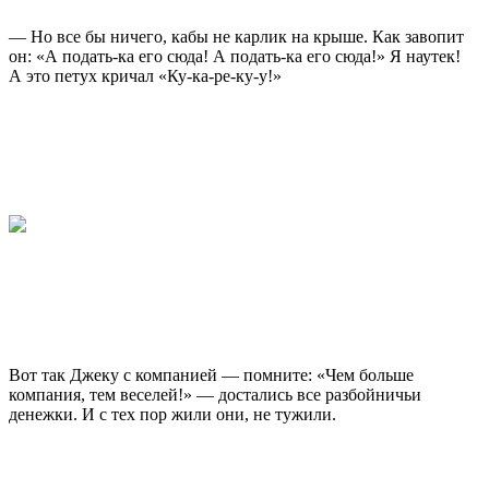
— Но все бы ничего, кабы не карлик на крыше. Как завопит
он: «А подать-ка его сюда! А подать-ка его сюда!» Я наутек!
А это петух кричал «Ку-ка-ре-ку-у!»
Вот так Джеку с компанией — помните: «Чем больше
компания, тем веселей!» — достались все разбойничьи
денежки. И с тех пор жили они, не тужили.