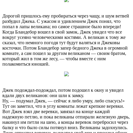
Дорогой пришлось ему пробираться через чащу, и шум ветвей
разбудил Джека. С ужасом и удивлением Джек понял, что
попал в лапы великана; но самое страшное было впереди!
Когда Бландебор вошел в свой замок, Джек увидел что все
вокруг усеяно человеческими костями. А великан к тому же
сказал, что немного погодя тут будут валяться и Джековы
косточки. Потом Бландебор запер бедного Джека в огромной
комнате, а сам пошел за другим великаном — своим братом,
который жил в том же лесу, — чтобы вместе с ним
полакомиться юношей.
Джек подождал-подождал, потом подошел к окну и увидел
вдали двух великанов: они шли к замку.
Ну, — подумал Джек, — сейчас я либо умру, либо спасусь!»
Тут он заметил, что в углу комнаты лежат крепкие веревки.
Вот Джек взял две веревки, завязал на конце каждой
надежную петлю, и пока великаны отпирали железную дверь,
накинул им петли на шею, а концы веревок перебросил через
балку и что было силы потянул вниз. Великаны задохнулись.
Джек отпустил веревки, выхватил свой меч и пронзил обоих