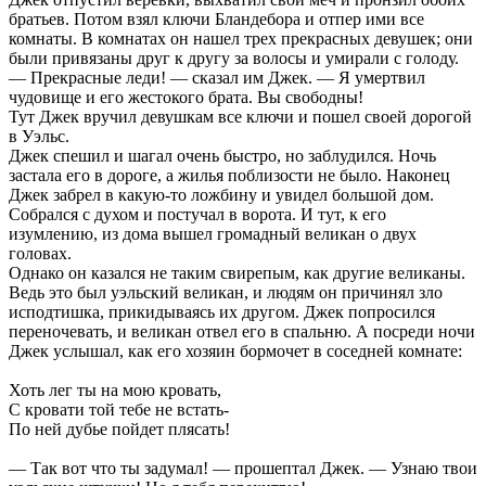
братьев. Потом взял ключи Бландебора и отпер ими все
комнаты. В комнатах он нашел трех прекрасных девушек; они
были привязаны друг к другу за волосы и умирали с голоду.
— Прекрасные леди! — сказал им Джек. — Я умертвил
чудовище и его жестокого брата. Вы свободны!
Тут Джек вручил девушкам все ключи и пошел своей дорогой
в Уэльс.
Джек спешил и шагал очень быстро, но заблудился. Ночь
застала его в дороге, а жилья поблизости не было. Наконец
Джек забрел в какую-то ложбину и увидел большой дом.
Собрался с духом и постучал в ворота. И тут, к его
изумлению, из дома вышел громадный великан о двух
головах.
Однако он казался не таким свирепым, как другие великаны.
Ведь это был уэльский великан, и людям он причинял зло
исподтишка, прикидываясь их другом. Джек попросился
переночевать, и великан отвел его в спальню. А посреди ночи
Джек услышал, как его хозяин бормочет в соседней комнате:
Хоть лег ты на мою кровать,
С кровати той тебе не встать-
По ней дубье пойдет плясать!
— Так вот что ты задумал! — прошептал Джек. — Узнаю твои