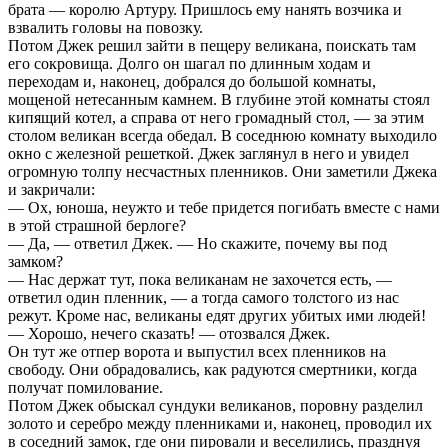
брата — королю Артуру. Пришлось ему нанять возчика и
взвалить головы на повозку.
Потом Джек решил зайти в пещеру великана, поискать там
его сокровища. Долго он шагал по длинным ходам и
переходам и, наконец, добрался до большой комнаты,
мощеной нетесанным камнем. В глубине этой комнаты стоял
кипящий котел, а справа от него громадный стол, — за этим
столом великан всегда обедал. В соседнюю комнату выходило
окно с железной решеткой. Джек заглянул в него и увидел
огромную толпу несчастных пленников. Они заметили Джека
и закричали:
— Ох, юноша, неужто и тебе придется погибать вместе с нами
в этой страшной берлоге?
— Да, — ответил Джек. — Но скажите, почему вы под
замком?
— Нас держат тут, пока великанам не захочется есть, —
ответил один пленник, — а тогда самого толстого из нас
режут. Кроме нас, великаны едят других убитых ими людей!
— Хорошо, нечего сказать! — отозвался Джек.
Он тут же отпер ворота и выпустил всех пленников на
свободу. Они обрадовались, как радуются смертники, когда
получат помилование.
Потом Джек обыскал сундуки великанов, поровну разделил
золото и серебро между пленниками и, наконец, проводил их
в соседний замок, где они пировали и веселились, празднуя