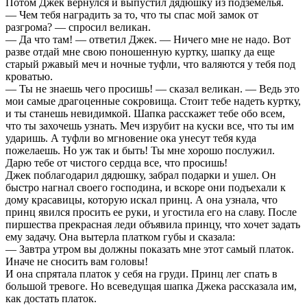
Потом Джек вернулся и выпустил дядюшку из подземелья.
— Чем тебя наградить за то, что ты спас мой замок от
разгрома? — спросил великан.
— Да что там! — ответил Джек. — Ничего мне не надо. Вот
разве отдай мне свою поношенную куртку, шапку да еще
старый ржавый меч и ночные туфли, что валяются у тебя под
кроватью.
— Ты не знаешь чего просишь! — сказал великан. — Ведь это
мои самые драгоценные сокровища. Стоит тебе надеть куртку,
и ты станешь невидимкой. Шапка расскажет тебе обо всем,
что ты захочешь узнать. Меч изрубит на куски все, что ты им
ударишь. А туфли во мгновение ока унесут тебя куда
пожелаешь. Но уж так и быть! Ты мне хорошо послужил.
Дарю тебе от чистого сердца все, что просишь!
Джек поблагодарил дядюшку, забрал подарки и ушел. Он
быстро нагнал своего господина, и вскоре они подъехали к
дому красавицы, которую искал принц. А она узнала, что
принц явился просить ее руки, и угостила его на славу. После
пиршества прекрасная леди объявила принцу, что хочет задать
ему задачу. Она вытерла платком губы и сказала:
— Завтра утром вы должны показать мне этот самый платок.
Иначе не сносить вам головы!
И она спрятала платок у себя на груди. Принц лег спать в
большой тревоге. Но всеведущая шапка Джека рассказала им,
как достать платок.