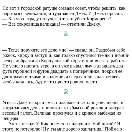
Но вот в городской ратуше созвали совет, чтобы решить, как
бороться с великаном, и туда зашел Джек. И Джек спросил:
— Какую награду получит тот, кто убьет Корморена?
— Все сокровища великана! — ответили Джеку.
— Тогда поручите это дело мне! — сказал он. Раздобыл себе
рожок, кирку и заступ и, как только спустился темный зимний
вечер, добрался до Корнуэллской горы и принялся за работу.
Не успело настать утро, а он уже вырыл яму в двадцать два
фута глубиной и футов двадцать в поперечнике, покрыл ее
длинными ветками и соломой, а сверху присыпал землей,
чтобы казалось, будто это просто ровное место.
Уселся Джек на край ямы, подальше от жилища великана, и
когда занялся день, приложил к губам свой рожок и заиграл
веселый галоп. Великан проснулся и с криком выбежал из
пещеры:
— Ах ты негодяй! Как посмел ты нарушить мой покой? Я
этого не потерплю! Ну, ты мне дорого заплатишь! Поймаю