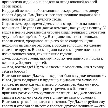
прекрасную леди, и она предстала перед юношей во всей
своей красе.
На другой день они обвенчались и вскоре уехали ко двору
короля Артура. Там Джек за все свои великие подвиги был
посвящен в рыцари Круглого стола.
Спустя некоторое время Джек снова отправился на поиски
великанов. Не успел он далеко отъехать, как увидел пещеру. У
входа в нее на деревянном чурбане сидел великан с узловатой
чугунной палицей на боку. Вытаращенные глаза великана
горели огнем, уродливое лицо его было свирепо, щеки
походили на свиные окорока, а борода топорщилась словно
железные прутья. Волосы падали на его могучие плечи как
извивающиеся змеи, как шипящие гадюки.
Джек соскочил с коня, накинул куртку-невидимку и пошел к
великану, бормоча про себя:
— Ага, вот ты где! Ну, ты и глазом не моргнешь, как я схвачу
тебя за бороду!
Великан не видел Джека, — ведь тот был в куртке-невидимке.
И вот Джек подкрался к чудовищу и ударил его мечом по
голове, но промахнулся и вместо головы отрубил ему нос.
Великан взревел, будто гром загремел, и в бешенстве
принялся размахивать чугунной палицей. Но Джек забежал
сзади и вогнал ему свой меч в спину по самую рукоятку.
Великан мертвый повалился на землю. Тут Джек отрубил ему
голову и отослал ее вместе с головой другого великана — его