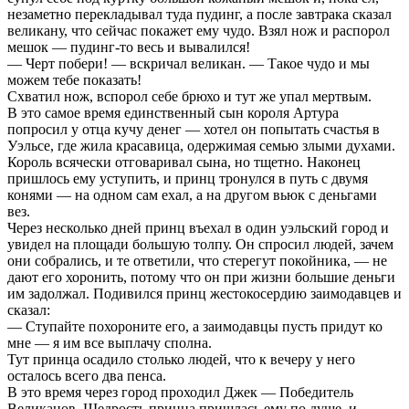
незаметно перекладывал туда пудинг, а после завтрака сказал
великану, что сейчас покажет ему чудо. Взял нож и распорол
мешок — пудинг-то весь и вывалился!
— Черт побери! — вскричал великан. — Такое чудо и мы
можем тебе показать!
Схватил нож, вспорол себе брюхо и тут же упал мертвым.
В это самое время единственный сын короля Артура
попросил у отца кучу денег — хотел он попытать счастья в
Уэльсе, где жила красавица, одержимая семью злыми духами.
Король всячески отговаривал сына, но тщетно. Наконец
пришлось ему уступить, и принц тронулся в путь с двумя
конями — на одном сам ехал, а на другом вьюк с деньгами
вез.
Через несколько дней принц въехал в один уэльский город и
увидел на площади большую толпу. Он спросил людей, зачем
они собрались, и те ответили, что стерегут покойника, — не
дают его хоронить, потому что он при жизни большие деньги
им задолжал. Подивился принц жестокосердию заимодавцев и
сказал:
— Ступайте похороните его, а заимодавцы пусть придут ко
мне — я им все выплачу сполна.
Тут принца осадило столько людей, что к вечеру у него
осталось всего два пенса.
В это время через город проходил Джек — Победитель
Великанов. Щедрость принца пришлась ему по душе, и