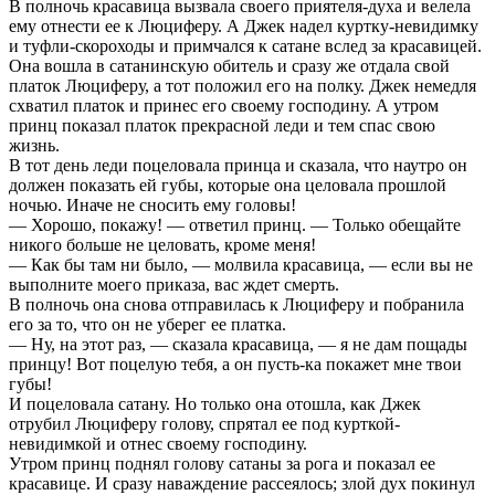
В полночь красавица вызвала своего приятеля-духа и велела
ему отнести ее к Люциферу. А Джек надел куртку-невидимку
и туфли-скороходы и примчался к сатане вслед за красавицей.
Она вошла в сатанинскую обитель и сразу же отдала свой
платок Люциферу, а тот положил его на полку. Джек немедля
схватил платок и принес его своему господину. А утром
принц показал платок прекрасной леди и тем спас свою
жизнь.
В тот день леди поцеловала принца и сказала, что наутро он
должен показать ей губы, которые она целовала прошлой
ночью. Иначе не сносить ему головы!
— Хорошо, покажу! — ответил принц. — Только обещайте
никого больше не целовать, кроме меня!
— Как бы там ни было, — молвила красавица, — если вы не
выполните моего приказа, вас ждет смерть.
В полночь она снова отправилась к Люциферу и побранила
его за то, что он не уберег ее платка.
— Ну, на этот раз, — сказала красавица, — я не дам пощады
принцу! Вот поцелую тебя, а он пусть-ка покажет мне твои
губы!
И поцеловала сатану. Но только она отошла, как Джек
отрубил Люциферу голову, спрятал ее под курткой-
невидимкой и отнес своему господину.
Утром принц поднял голову сатаны за рога и показал ее
красавице. И сразу наваждение рассеялось; злой дух покинул