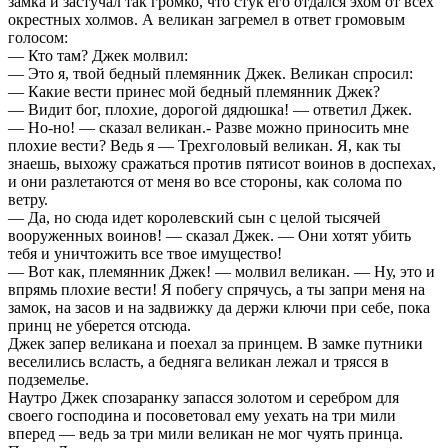
замка и застучал так громко, что стук его отдался эхом от всех
окрестных холмов. А великан загремел в ответ громовым
голосом:
— Кто там? Джек молвил:
— Это я, твой бедный племянник Джек. Великан спросил:
— Какие вести принес мой бедный племянник Джек?
— Видит бог, плохие, дорогой дядюшка! — ответил Джек.
— Но-но! — сказал великан.- Разве можно приносить мне
плохие вести? Ведь я — Трехголовый великан. Я, как ты
знаешь, выхожу сражаться против пятисот воинов в доспехах,
и они разлетаются от меня во все стороны, как солома по
ветру.
— Да, но сюда идет королевский сын с целой тысячей
вооруженных воинов! — сказал Джек. — Они хотят убить
тебя и уничтожить все твое имущество!
— Вот как, племянник Джек! — молвил великан. — Ну, это и
впрямь плохие вести! Я побегу спрячусь, а ты запри меня на
замок, на засов и на задвижку да держи ключи при себе, пока
принц не уберется отсюда.
Джек запер великана и поехал за принцем. В замке путники
веселились всласть, а бедняга великан лежал и трясся в
подземелье.
Наутро Джек спозаранку запасся золотом и серебром для
своего господина и посоветовал ему уехать на три мили
вперед — ведь за три мили великан не мог чуять принца.