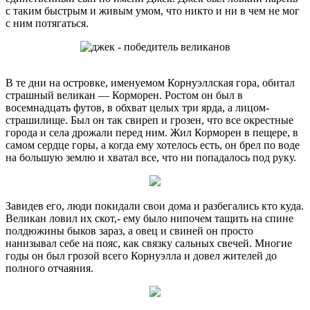
с таким быстрым и живым умом, что никто и ни в чем не мог
с ним потягаться.
В те дни на островке, именуемом Корнуэллская гора, обитал
страшный великан — Корморен. Ростом он был в
восемнадцать футов, в обхват целых три ярда, а лицом-
страшилище. Был он так свиреп и грозен, что все окрестные
города и села дрожали перед ним. Жил Корморен в пещере, в
самом сердце горы, а когда ему хотелось есть, он брел по воде
на большую землю и хватал все, что ни попадалось под руку.
Завидев его, люди покидали свои дома и разбегались кто куда.
Великан ловил их скот,- ему было нипочем тащить на спине
полдюжины быков зараз, а овец и свиней он просто
нанизывал себе на пояс, как связку сальных свечей. Многие
годы он был грозой всего Корнуэлла и довел жителей до
полного отчаяния.