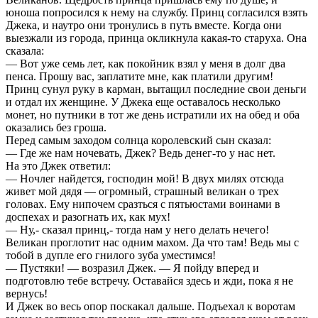
юноша попросился к нему на службу. Принц согласился взять
Джека, и наутро они тронулись в путь вместе. Когда они
выезжали из города, принца окликнула какая-то старуха. Она
сказала:
— Вот уже семь лет, как покойник взял у меня в долг два
пенса. Прошу вас, заплатите мне, как платили другим!
Принц сунул руку в карман, вытащил последние свои деньги
и отдал их женщине. У Джека еще оставалось несколько
монет, но путники в тот же день истратили их на обед и оба
оказались без гроша.
Перед самым заходом солнца королевский сын сказал:
— Где же нам ночевать, Джек? Ведь денег-то у нас нет.
На это Джек ответил:
— Ночлег найдется, господин мой! В двух милях отсюда
живет мой дядя — огромный, страшный великан о трех
головах. Ему нипочем сразться с пятьюстами воинами в
доспехах и разогнать их, как мух!
— Ну,- сказал принц,- тогда нам у него делать нечего!
Великан проглотит нас одним махом. Да что там! Ведь мы с
тобой в дупле его гнилого зуба уместимся!
— Пустяки! — возразил Джек. — Я пойду вперед и
подготовлю тебе встречу. Оставайся здесь и жди, пока я не
вернусь!
И Джек во весь опор поскакал дальше. Подъехал к воротам