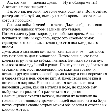
— Ах, вот как! — молвил Джек. — Ну и обжора же ты!
А великан снова закричал:
— Так это ты, негодяй, погубил моих родичей?! Вот я сейчас
растерзаю тебя зубами, высосу из тебя кровь, а кости твои
сотру в порошок!
— Сначала поймай меня! — ответил Джек и сбросил свою
куртку-невидимку, чтобы великан его увидел.
Потом надел туфли-скороходы и побежал прочь. А великан
погнался за ним, и чудилось, будто это какой-то замок
сдвинулся с места и сама земля трясется под каждым его
шагом.
Джек долго заставлял великана гоняться за ним — хотелось
ему позабавить дам и кавалеров. Потом решил, что пора
кончать игру, и легко взбежал на мост. Великан во весь дух
мчался за ним с дубиной в руках. Но не успел он добраться до
середины, как мост провалился под тяжелым грузом, и
великан рухнул вниз головой прямо в воду и стал ворочаться
и барахтаться в ней, словно кит. А Джек стоял возле рва и
потешался над ним. Но как ни злился великан, слыша
насмешки Джека, как ни метался в воде, не удалось ему
выбраться из рва, чтобы рассчитаться с врагом.
Наконец Джек схватил вожжи, накинул их великану на
головы и с помощью упряжки лошадей вытащил его на берег,
потом отрубил своим острым мечом обе головы и отослал их
королю Артуру.