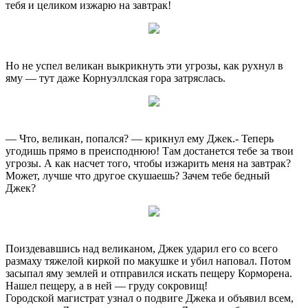
тебя и целиком изжарю на завтрак!
Но не успел великан выкрикнуть эти угрозы, как рухнул в
яму — тут даже Корнуэллская гора затряслась.
— Что, великан, попался? — крикнул ему Джек.- Теперь
угодишь прямо в преисподнюю! Там достанется тебе за твои
угрозы. А как насчет того, чтобы изжарить меня на завтрак?
Может, лучше что другое скушаешь? Зачем тебе бедный
Джек?
Поиздевавшись над великаном, Джек ударил его со всего
размаху тяжелой киркой по макушке и убил наповал. Потом
засыпал яму землей и отправился искать пещеру Корморена.
Нашел пещеру, а в ней — груду сокровищ!
Городской магистрат узнал о подвиге Джека и объявил всем,