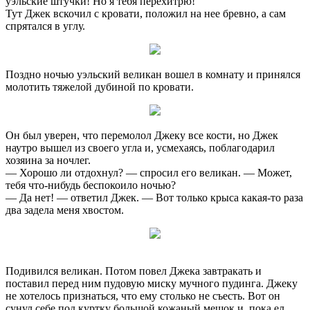
уэльские штучки! Но я тебя перехитрю!
Тут Джек вскочил с кровати, положил на нее бревно, а сам
спрятался в углу.
Поздно ночью уэльский великан вошел в комнату и принялся
молотить тяжелой дубиной по кровати.
Он был уверен, что перемолол Джеку все кости, но Джек
наутро вышел из своего угла и, усмехаясь, поблагодарил
хозяина за ночлег.
— Хорошо ли отдохнул? — спросил его великан. — Может,
тебя что-нибудь беспокоило ночью?
— Да нет! — ответил Джек. — Вот только крыса какая-то раза
два задела меня хвостом.
Подивился великан. Потом повел Джека завтракать и
поставил перед ним пудовую миску мучного пудинга. Джеку
не хотелось признаться, что ему столько не съесть. Вот он
сунул себе под куртку большой кожаный мешок и, пока ел,