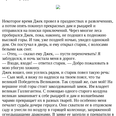
Некоторое время Джек провел в празднествах и развлечениях,
а потом опять покинул прекрасных дам и рыцарей и
отправился на поиски приключений. Через многие леса
пробирался Джек, пока, наконец, не подошел к подножию
высокой горы. И там, уже поздней ночью, увидел одинокий
дом. Он постучал в дверь, и ему открыл старик, с волосами
белыми как снег.
— Отец, — сказал ему Джек, — пусти переночевать! Я
заблудился, и ночь застала меня в дороге.
— Входи, входи! — ответил старик. — Добро пожаловать в
мою убогую хижину.
Джек вошел, они уселись рядом, и старик повел такую речь:
— Сын мой, я вижу по надписи на твоем поясе, что ты
великий Победитель Великанов. Так слушай же, сын мой! На
вершине этой горы стоит заколдованный замок. Им владеет
великан Галлигантюа. С помощью одного старого колдуна
великан заманивает к себе рыцарей и дам и волшебными
чарами превращает их в разных тварей. Но особенно меня
печалит судьба дочери герцога. Они схватили ее в отцовском
саду и унесли по воздуху в горящей колеснице, запряженной
огнедышащими драконами. В замке ее заперли и превратили в