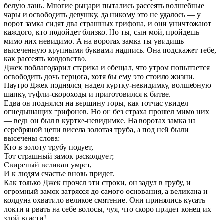
белую лань. Многие рыцари пытались рассеять волшебные
чары и освободить девушку, да никому это не удалось — у
ворот замка сидят два страшных грифона, и они уничтожают
каждого, кто подойдет близко. Но ты, сын мой, пройдешь
мимо них невидимо. А на воротах замка ты увидишь
высеченную крупными буквами надпись. Она подскажет тебе,
как рассеять колдовство.
Джек поблагодарил старика и обещал, что утром попытается
освободить дочь герцога, хотя бы ему это стоило жизни.
Наутро Джек поднялся, надел куртку-невидимку, волшебную
шапку, туфли-скороходы и приготовился к битве.
Едва он поднялся на вершину горы, как тотчас увидел
огнедышащих грифонов. Но он без страха прошел мимо них
— ведь он был в куртке-невидимке. На воротах замка на
серебряной цепи висела золотая труба, а под ней были
высечены слова:
Кто в золоту трубу подует,
Тот страшный замок расколдует;
Свирепый великан умрет,
И к людям счастье вновь придет.
Как только Джек прочел эти строки, он задул в трубу, и
огромный замок затрясся до самого основания, а великана и
колдуна охватило великое смятение. Они принялись кусать
локти и рвать на себе волосы, чуя, что скоро придет конец их
злой власти!