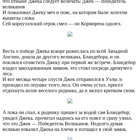
что отныне Джека следует величать: Джек — победитель
великанов
И пожаловал Джеку меч и пояс, на котором были золотом
вышиты слова:
Сей корнуэллский отрок смел — он Корморена одолел.
Весть о победе Джека вскоре разнеслась по всей Западной
Англии, дошла до другого великана, Бландебора, и он
поклялся отомстить Джеку при первой же встрече. Бландебор
владел заколдованным замком, что стоял посреди дремучего
леса.
И вот месяца четыре спустя Джек отправился в Уэльс и
проходил по опушке этого леса. Он очень устал, присел
отдохнуть возле веселого родника, да и заснул крепким сном.
А пока он спал, к роднику пришел за водой сам Бландебор;
увидел Джека, прочитал надпись на его поясе и сразу узнал,
что это Джек — Победитель Великанов. Недолго думая
великан взвалил Джека на плечи и потащил в свой замок.