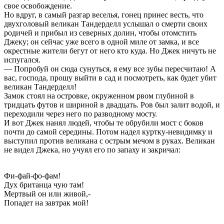
свое освобождение.
Но вдруг, в самый разгар веселья, гонец принес весть, что
двухголовый великан Тандерделл услышал о смерти своих
родичей и прибыл из северных долин, чтобы отомстить
Джеку; он сейчас уже всего в одной миле от замка, и все
окрестные жители бегут от него кто куда. Но Джек ничуть не
испугался.
— Попробуй он сюда сунуться, я ему все зубы пересчитаю! А
вас, господа, прошу выйти в сад и посмотреть, как будет убит
великан Тандерделл!
Замок стоял на островке, окруженном рвом глубиной в
тридцать футов и шириной в двадцать. Ров был залит водой, и
переходили через него по разводному мосту.
И вот Джек нанял людей, чтобы те обрубили мост с боков
почти до самой середины. Потом надел куртку-невидимку и
выступил против великана с острым мечом в руках. Великан
не видел Джека, но учуял его по запаху и закричал:
Фи-фай-фо-фам!
Дух британца чую там!
Мертвый он или живой,-
Попадет на завтрак мой!