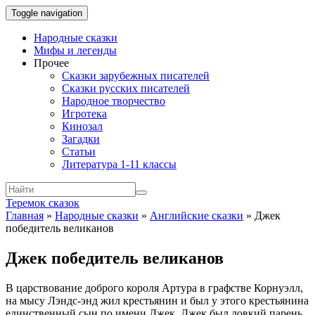
Toggle navigation
Народные сказки
Мифы и легенды
Прочее
Сказки зарубежных писателей
Сказки русских писателей
Народное творчество
Игротека
Кинозал
Загадки
Статьи
Литература 1-11 классы
Теремок сказок
Главная
»
Народные сказки
»
Английские сказки
»
Джек
победитель великанов
Джек победитель великанов
В царствование доброго короля Артура в графстве Корнуэлл,
на мысу Лэндс-энд жил крестьянин и был у этого крестьянина
единственный сын по имени Джек. Джек был ловкий парень