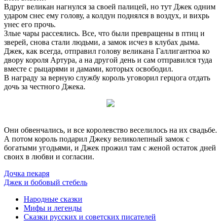
Вдруг великан нагнулся за своей палицей, но тут Джек одним
ударом снес ему голову, а колдун поднялся в воздух, и вихрь
унес его прочь.
Злые чары рассеялись. Все, что были превращены в птиц и
зверей, снова стали людьми, а замок исчез в клубах дыма.
Джек, как всегда, отправил голову великана Галлигантюа ко
двору короля Артура, а на другой день и сам отправился туда
вместе с рыцарями и дамами, которых освободил.
В награду за верную службу король уговорил герцога отдать
дочь за честного Джека.
Они обвенчались, и все королевство веселилось на их свадьбе.
А потом король подарил Джеку великолепный замок с
богатыми угодьями, и Джек прожил там с женой остаток дней
своих в любви и согласии.
Дочка пекаря
Джек и бобовый стебель
Народные сказки
Мифы и легенды
Сказки русских и советских писателей