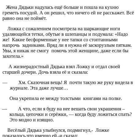
Жена Дядьки надулась ещё больше и пошла на кухню
греметь посудой. А он решил, что ничего ей не расскажет. Всё
равно она не поймёт.
Ложка с сожалением посмотрела на шаркающие ноги
удаляющейся тетки, обутые в шлепанцы и подумала: «Надо
же! Какие бесформенные у нее тапки со стоптанными
напрочь задниками. Вряд ли я нужна её заскорузлым пяткам.
Увы, я никак не смогу помочь этой женщине, даже если бы
захотела.»
А жизнерадостный Дядька взял Ложку и отдал своей
старшей дочери. Дочь взяла её и сказала:
—
Хм. Сказочная вещь! Я почти такую же руку видела в
журнале. Эта даже лучше…
Она укрепила ее между толстыми книгами на полке.
—
А что, если я буду на нее вешать свои украшения –
кольца, цепочки и серёжки, — когда буду ложиться спать?
Это модно и изящно.
Весёлый Дядька улыбнулся, подмигнул,- Ложке
показалось,что именно ей,-и сказал: