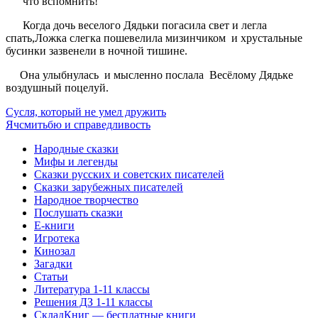
что вспомнить!
Когда дочь веселого Дядьки погасила свет и легла
спать,Ложка слегка пошевелила мизинчиком и хрустальные
бусинки зазвенели в ночной тишине.
Она улыбнулась и мысленно послала Весёлому Дядьке
воздушный поцелуй.
Сусля, который не умел дружить
Ячсмитьбю и справедливость
Народные сказки
Мифы и легенды
Сказки русских и советских писателей
Сказки зарубежных писателей
Народное творчество
Послушать сказки
Е-книги
Игротека
Кинозал
Загадки
Статьи
Литература 1-11 классы
Решения ДЗ 1-11 классы
СкладКниг — бесплатные книги