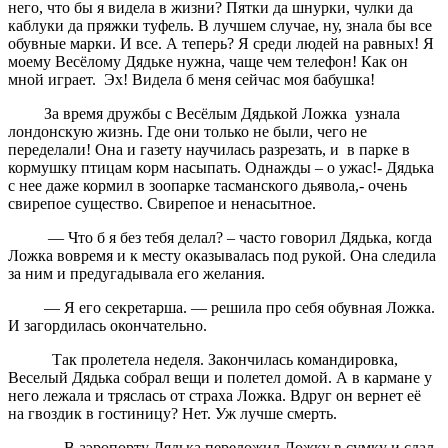
него, что бы я видела в жизни? Пятки да шнурки, чулки да
каблуки да пряжки туфель. В лучшем случае, ну, знала бы все
обувные марки. И все. А теперь? Я среди людей на равных! Я
моему Весёлому Дядьке нужна, чаще чем телефон! Как он
мной играет. Эх! Видела б меня сейчас моя бабушка!
За время дружбы с Весёлым Дядькой Ложка узнала
лондонскую жизнь. Где они только не были, чего не
переделали! Она и газету научилась разрезать, и в парке в
кормушку птицам корм насыпать. Однажды – о ужас!- Дядька
с нее даже кормил в зоопарке тасманского дьявола,- очень
свирепое существо. Свирепое и ненасытное.
— Что б я без тебя делал? – часто говорил Дядька, когда
Ложка вовремя и к месту оказывалась под рукой. Она следила
за ним и предугадывала его желания.
— Я его секретарша. — решила про себя обувная Ложка.
И загордилась окончательно.
Так пролетела неделя. Закончилась командировка,
Веселый Дядька собрал вещи и полетел домой. А в кармане у
него лежала и тряслась от страха Ложка. Вдруг он вернет её
на гвоздик в гостиницу? Нет. Уж лучше смерть.
В аэропорту Дядька переложил Ложку в сумку и сдал