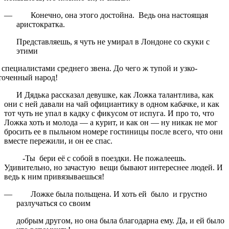
—
Конечно, она этого достойна. Ведь она настоящая
аристократка.
Представляешь, я чуть не умирал в Лондоне со скуки с
этими
ециалистами среднего звена. До чего ж тупой и узко-
точенный народ!
И Дядька рассказал девушке, как Ложка талантлива, как
они с ней давали на чай официантику в одном кабачке, и как
тот чуть не упал в кадку с фикусом от испуга. И про то, что
Ложка хоть и молода — а курит, и как он — ну никак не мог
бросить ее в пыльном номере гостиницы после всего, что они
вместе пережили, и он ее спас.
-Ты бери её с собой в поездки. Не пожалеешь.
Удивительно, но зачастую вещи бывают интереснее людей. И
ведь к ним привязываешься!
—
Ложке была польщена. И хоть ей было и грустно
разлучаться со своим
добрым другом, но она была благодарна ему. Да, и ей было