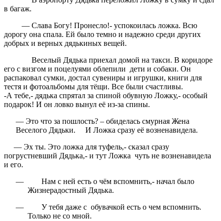
в багаж.
— Слава Богу! Пронесло!- успокоилась ложка. Всю
дорогу она спала. Ей было темно и надежно среди других
добрых и верных дядькиных вещей.
Веселый Дядька приехал домой на такси. В коридоре
его с визгом и поцелуями облепили дети и собаки. Он
распаковал сумки, достал сувениры и игрушки, книги для
тестя и фотоальбомы для тёщи. Все были счастливы.
-А тебе,- дядька спрятал за спиной обувную Ложку,- особый
подарок! И он ловко вынул её из-за спины.
— Это что за пошлость? – обиделась смурная Жена
Веселого Дядьки. И Ложка сразу её возненавидела.
— Эх ты. Это ложка для туфель,- сказал сразу
погрустневший Дядька,- и тут Ложка чуть не возненавидела
и его.
—
Нам с ней есть о чём вспомнить,- начал было
Жизнерадостный Дядька.
—
У тебя даже с обувачкой есть о чем вспомнить.
Только не со мной.