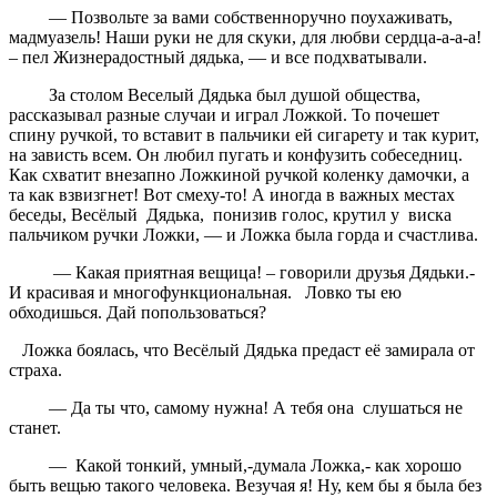
— Позвольте за вами собственноручно поухаживать,
мадмуазель! Наши руки не для скуки, для любви сердца-а-а-а!
– пел Жизнерадостный дядька, — и все подхватывали.
За столом Веселый Дядька был душой общества,
рассказывал разные случаи и играл Ложкой. То почешет
спину ручкой, то вставит в пальчики ей сигарету и так курит,
на зависть всем. Он любил пугать и конфузить собеседниц.
Как схватит внезапно Ложкиной ручкой коленку дамочки, а
та как взвизгнет! Вот смеху-то! А иногда в важных местах
беседы, Весёлый Дядька, понизив голос, крутил у виска
пальчиком ручки Ложки, — и Ложка была горда и счастлива.
— Какая приятная вещица! – говорили друзья Дядьки.-
И красивая и многофункциональная. Ловко ты ею
обходишься. Дай попользоваться?
Ложка боялась, что Весёлый Дядька предаст её замирала от
страха.
— Да ты что, самому нужна! А тебя она слушаться не
станет.
— Какой тонкий, умный,-думала Ложка,- как хорошо
быть вещью такого человека. Везучая я! Ну, кем бы я была без