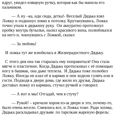
вдруг, увидел изящную ручку, которая как бы манила его
пальчиком.
— А ну –ка, иди сюда, детка!- Веселый Дядька взял
Ложку и подкинул ловко к потолку. Крутанувшись, Ложка
точно упала в дядькину руку. Он аккуратно протолкнул
пробку внутрь бутылки, налил красивого вина, полюбовался
на него и, чокнувшись с Ложкой, сказал:
— За любовь!
И ложка тут же влюбилась в Жизнерадостного Дядьку.
С этого дня она так старалась ему понравиться! Она стала
мягче и пластичнее. Когда Дядька протискивал с её помощью
ногу в башмак, она даже теплела. И Дядька тоже полюбил
Ложку. Иногда он клал её в карман и они ходили гулять или в
гости. Подходя к двери дома, где жили их друзья, Дядька
доставал ложку из кармана, стучал ручкой и говорил:
— А вот и мы! Отгадай, чем я стучу?
— Рукой! – кричали хором из-за двери и это, почему-то,
было очень весело. Смеялись все, и Ложка тоже. Ради хохмы,
Дядька раскладывал друзьям по тарелкам жареную форель: