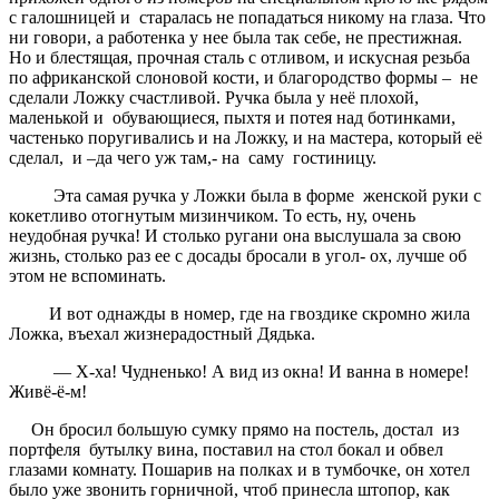
с галошницей и старалась не попадаться никому на глаза. Что
ни говори, а работенка у нее была так себе, не престижная.
Но и блестящая, прочная сталь с отливом, и искусная резьба
по африканской слоновой кости, и благородство формы – не
сделали Ложку счастливой. Ручка была у неё плохой,
маленькой и обувающиеся, пыхтя и потея над ботинками,
частенько поругивались и на Ложку, и на мастера, который её
сделал, и –да чего уж там,- на саму гостиницу.
Эта самая ручка у Ложки была в форме женской руки с
кокетливо отогнутым мизинчиком. То есть, ну, очень
неудобная ручка! И столько ругани она выслушала за свою
жизнь, столько раз ее с досады бросали в угол- ох, лучше об
этом не вспоминать.
И вот однажды в номер, где на гвоздике скромно жила
Ложка, въехал жизнерадостный Дядька.
— Х-ха! Чудненько! А вид из окна! И ванна в номере!
Живё-ё-м!
Он бросил большую сумку прямо на постель, достал из
портфеля бутылку вина, поставил на стол бокал и обвел
глазами комнату. Пошарив на полках и в тумбочке, он хотел
было уже звонить горничной, чтоб принесла штопор, как