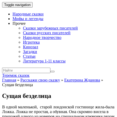
Toggle navigation
Народные сказки
Мифы и легенды
Прочее
Сказки зарубежных писателей
Сказки русских писателей
Народное творчество
Игротека
Кинозал
Загадки
Статьи
Литература 1-11 классы
Теремок сказок
Главная
»
Расскажи свою сказку
»
Екатерина Жданова
»
Сущая безделица
Сущая безделица
В одной маленькой, старой лондонской гостинице жила-была
Ложка. Ложка не простая, а обувная. Она скромно висела в
прихожей одного из номеров на специальном крючочке рядом