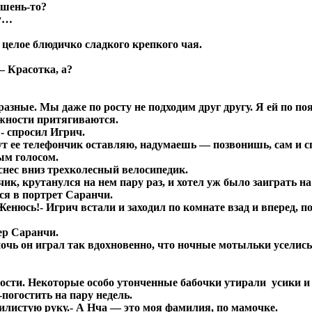
ршень-то?
ду…
елое блюдичко сладкого крепкого чая.
— Красотка, а?
зные. Мы даже по росту не подходим друг другу. Я ей по поя
ожности притягиваются.
- спросил Игрич.
ут ее телефончик оставляю, надумаешь — позвонишь, сам и сп
ым голосом.
нес вниз трехколесный велосипедик.
, крутанулся на нем пару раз, и хотел уж было заиграть на
ся в портрет Саранчи.
енюсь!- Игрич встали и заходил по комнате взад и вперед, п
ер Саранчи.
чь он играл так вдохновенно, что ночные мотыльки уселись
ти. Некоторые особо утонченные бабочки утирали усики и 
огостить на пару недель.
илистую руку.- А Нча — это моя фамилия, по мамочке.