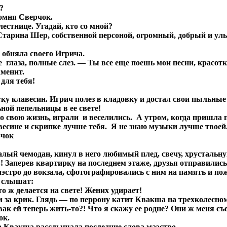
?
омня Сверчок.
лестнице. Угадай, кто со мной?
тарина Шер, собственной персоной, огромный, добрый и улы
 обняла своего Игрича.
е глаза, полные слез. — Ты все еще поешь мои песни, красот
аменит.
для тебя!
у клавесин. Игрич полез в кладовку и достал свои пыльные 
ной пепельницы в ее свете!
 свою жизнь, играли и веселились. А утром, когда пришла п
весине и скрипке лучше тебя. Я не знаю музыки лучше твоей
рчок
лый чемодан, кинул в него любимый плед, свечу, хрустальну
в! Заперев квартирку на последнем этаже, друзья отправили
эстро до вокзала, сфотографировались с ним на память и по
к слышат:
 ж делается на свете! Жених удирает!
за крик. Глядь — по перрону катит Квакша на трехколесном 
ак ей теперь жить-то?! Что я скажу ее родне? Они ж меня съ
ок.
ха Квакша расслышала последние слова маэстро.