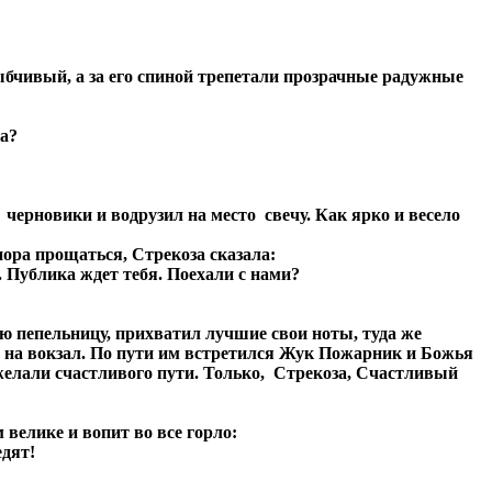
бчивый, а за его спиной трепетали прозрачные радужные
ка?
черновики и водрузил на место свечу. Как ярко и весело
ора прощаться, Стрекоза сказала:
. Публика ждет тебя. Поехали с нами?
ю пепельницу, прихватил лучшие свои ноты, туда же
сь на вокзал. По пути им встретился Жук Пожарник и Божья
желали счастливого пути. Только, Стрекоза, Счастливый
велике и вопит во все горло:
едят!