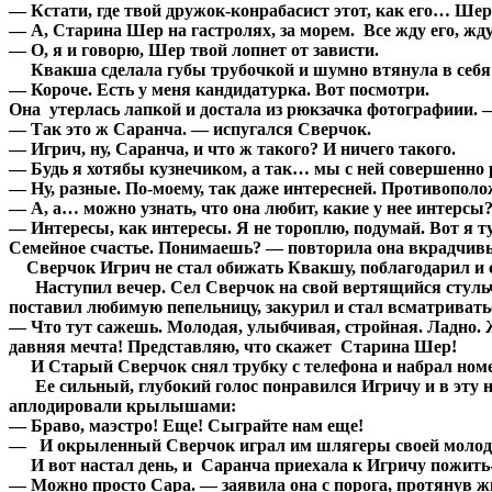
— Кстати, где твой дружок-конрабасист этот, как его… Ше
— А, Старина Шер на гастролях, за морем. Все жду его, ж
— О, я и говорю, Шер твой лопнет от зависти.
Квакша сделала губы трубочкой и шумно втянула в себя ц
— Короче. Есть у меня кандидатурка. Вот посмотри.
Она утерлась лапкой и достала из рюкзачка фотографиии. 
— Так это ж Саранча. — испугался Сверчок.
— Игрич, ну, Саранча, и что ж такого? И ничего такого.
— Будь я хотябы кузнечиком, а так… мы с ней совершенно ра
— Ну, разные. По-моему, так даже интересней. Противопол
— А, а… можно узнать, что она любит, какие у нее интерсы?
— Интересы, как интересы. Я не тороплю, подумай. Вот я т
Семейное счастье. Понимаешь? — повторила она вкрадчив
Сверчок Игрич не стал обижать Квакшу, поблагодарил и с
Наступил вечер. Сел Сверчок на свой вертящийся стульчик
поставил любимую пепельницу, закурил и стал всматривать
— Что тут сажешь. Молодая, улыбчивая, стройная. Ладно. Ж
давняя мечта! Представляю, что скажет Старина Шер!
И Старый Сверчок снял трубку с телефона и набрал ном
Ее сильный, глубокий голос понравился Игричу и в эту но
аплодировали крылышами:
— Браво, маэстро! Еще! Сыграйте нам еще!
— И окрыленный Сверчок играл им шлягеры своей молодос
И вот настал день, и Саранча приехала к Игричу пожить-п
— Можно просто Сара. — заявила она с порога, протянув ж