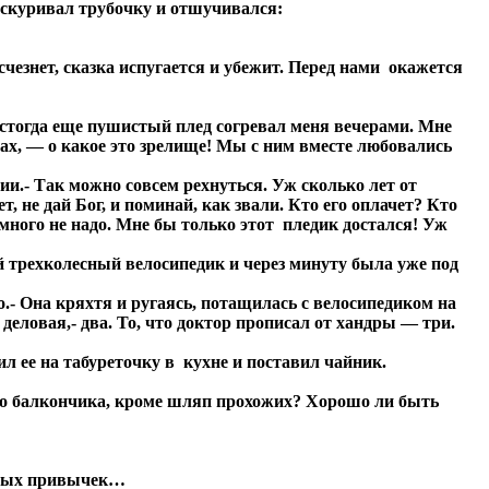
скуривал трубочку и отшучивался:
чезнет, сказка испугается и убежит. Перед нами окажется
й стогда еще пушистый плед согревал меня вечерами. Мне
орах, — о какое это зрелище! Мы с ним вместе любовались
и.- Так можно совсем рехнуться. Уж сколько лет от
ет, не дай Бог, и поминай, как звали. Кто его оплачет? Кто
много не надо. Мне бы только этот пледик достался! Уж
 трехколесный велосипедик и через минуту была уже под
о.- Она кряхтя и ругаясь, потащилась с велосипедиком на
деловая,- два. То, что доктор прописал от хандры — три.
л ее на табуреточку в кухне и поставил чайник.
оего балкончика, кроме шляп прохожих? Хорошо ли быть
едных привычек…