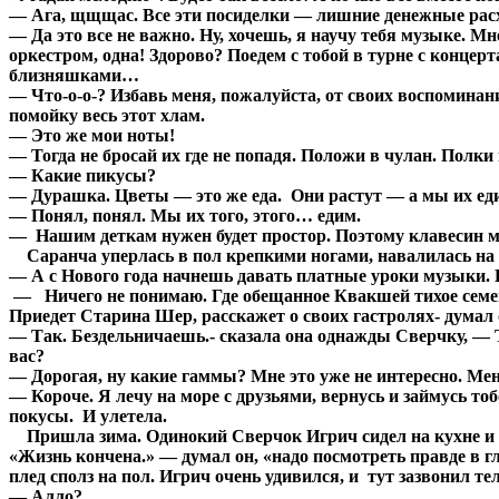
— Ага, щщщас. Все эти посиделки — лишние денежные рас
— Да это все не важно. Ну, хочешь, я научу тебя музыке. 
оркестром, одна! Здорово? Поедем с тобой в турне с концер
близняшками…
— Что-о-о-? Избавь меня, пожалуйста, от своих воспоминани
помойку весь этот хлам.
— Это же мои ноты!
— Тогда не бросай их где не попадя. Положи в чулан. Пол
— Какие пикусы?
— Дурашка. Цветы — это же еда. Они растут — а мы их еди
— Понял, понял. Мы их того, этого… едим.
— Нашим деткам нужен будет простор. Поэтому клавесин мы
Саранча уперлась в пол крепкими ногами, навалилась на к
— А с Нового года начнешь давать платные уроки музыки. В
— Ничего не понимаю. Где обещанное Квакшей тихое семейн
Приедет Старина Шер, расскажет о своих гастролях- думал 
— Так. Бездельничаешь.- сказала она однажды Сверчку, — Т
вас?
— Дорогая, ну какие гаммы? Мне это уже не интересно. Мен
— Короче. Я лечу на море с друзьями, вернусь и займусь т
покусы. И улетела.
Пришла зима. Одинокий Сверчок Игрич сидел на кухне и 
«Жизнь кончена.» — думал он, «надо посмотреть правде в гл
плед сполз на пол. Игрич очень удивился, и тут зазвонил те
— Алло?