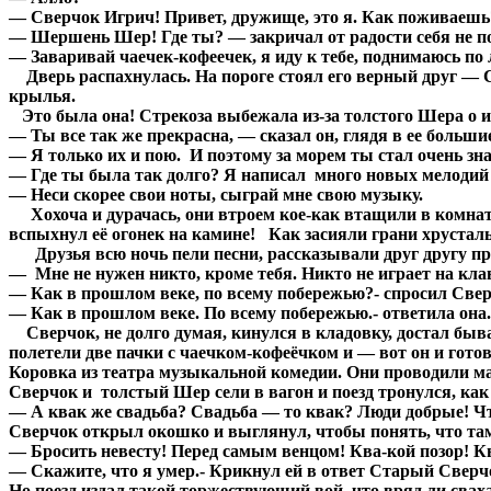
— Сверчок Игрич! Привет, дружище, это я. Как поживаешь
— Шершень Шер! Где ты? — закричал от радости себя не п
— Заваривай чаечек-кофеечек, я иду к тебе, поднимаюсь по 
Дверь распахнулась. На пороге стоял его верный друг — С
крылья.
Это была она! Стрекоза выбежала из-за толстого Шера о и
— Ты все так же прекрасна, — сказал он, глядя в ее больши
— Я только их и пою. И поэтому за морем ты стал очень зн
— Где ты была так долго? Я написал много новых мелодий 
— Неси скорее свои ноты, сыграй мне свою музыку.
Хохоча и дурачась, они втроем кое-как втащили в комнатк
вспыхнул её огонек на камине! Как засияли грани хрусталь
Друзья всю ночь пели песни, рассказывали друг другу про
— Мне не нужен никто, кроме тебя. Никто не играет на кла
— Как в прошлом веке, по всему побережью?- спросил Све
— Как в прошлом веке. По всему побережью.- ответила она.
Сверчок, не долго думая, кинулся в кладовку, достал быва
полетели две пачки с чаечком-кофеёчком и — вот он и гото
Коровка из театра музыкальной комедии. Они проводили ма
Сверчок и толстый Шер сели в вагон и поезд тронулся, ка
— А квак же свадьба? Свадьба — то квак? Люди добрые! Что
Сверчок открыл окошко и выглянул, чтобы понять, что там 
— Бросить невесту! Перед самым венцом! Ква-кой позор! Кв
— Скажите, что я умер.- Крикнул ей в ответ Старый Сверч
Но поезд издал такой торжествующий вой, что вряд ли сва