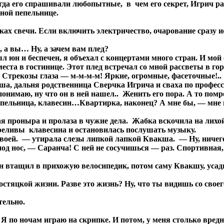
а его спрашивали любопытные, в чем его секрет, Игрич ра
ьной пепельнице.
ах свечи. Если включить электричество, очарование сразу ис
 а вы… Ну, а зачем вам плед?
ыл юн и беспечен, я объехал с концертами много стран. И мо
 места в гостинице. Этот плед встречал со мной рассветы в г
 Стрекозы глаза — м-м-м-м! Яркие, огромные, фасеточные!..
а, дальня родственница Сверчка Игрича и сваха по професси
е понимаю, ну что он в ней нашел.. Женить его пора. А то помр
 пепельница, клавесин…Квартирка, наконец? А мне бы, — мне 
 проныра и пролаза в чужие дела. Жабка вскочила на лихой
реливы клавесина и остановилась послушать музыку.
е своей. — утирала слезы липкой лапкой Квакша. — Ну, ничег
од нос, — Саранча! С ней не сосучишься — раз. Спортивная, 
н втащил в прихожую велосипедик, потом саму Квакшу, усади
олостяцкой жизни. Разве это жизнь? Ну, что ты видишь со св
тельно.
 Я по ночам играю на скрипке. И потом, у меня столько вр