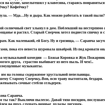
лся на кухне, замельтешил у клавесина, стараясь понравиться
аёчку? Кофеёчку?
нула. — Мда…Ну и дыра. Как можно работать в такой пыли? 
солнечный свет хлынул в дом. Поблекший на нестерпимо ярк
нье и растял. Старый Сверчок хотел поднести спичку и снов
м. Как маленький, ей Богу. Ну и грязища, — Саранча засуч
ми, пока его невеста шуровала шваброй. Из под кровати она
атра музыкальной комедии — Божья Коровка и Жук Пожарник.
ого друга, страстно выбивает из него пыль. И чем!..
 возмущенные музыканты.
а им на головы содержимое хрустальной пепельницы.
шему Старому Сверчку,-Вон, всю траву вытоптали, бездари.
евывать сочные стебли сельдерея.
кона Саранча.
ем ты так? Выключи пылесос. Давай тихо посидим, послушаем
ойдем на пруд, слушать ночные рулады лягушек.