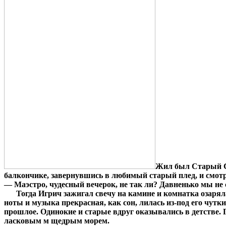
Жил был Старый Св
балкончике, завернувшись в любимый старый плед, и смотр
— Маэстро, чудесный вечерок, не так ли? Давненько мы н
Тогда Игрич зажигал свечу на камине и комнатка озарялас
ноты и музыка прекрасная, как сон, лилась из-под его чут
прошлое. Одинокие и старые вдруг оказывались в детстве. Г
ласковым м щедрым морем.