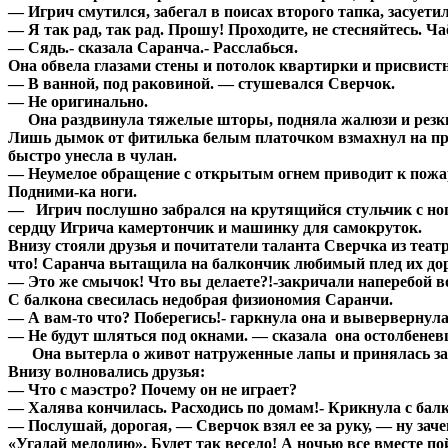
— Игрич смутился, забегал в поисах второго тапка, засуети
— Я так рад, так рад. Прошу! Проходите, не стесняйтесь. Ч
— Сядь.- сказала Саранча.- Расслабься.
Она обвела глазами стены и потолок квартирки и присвист
— В ванной, под раковиной. — стушевался Сверчок.
— Не оригинально.
Она раздвинула тяжелые шторы, подняла жалюзи и резкий 
Лишь дымок от фитилька белым платочком взмахнул на проща
быстро унесла в чулан.
— Неумелое обращение с открытым огнем приводит к пожара
Подними-ка ноги.
— Игрич послушно забрался на крутящийся стульчик с нога
сердцу Игрича камертончик и машинку для самокруток.
Внизу стояли друзья и почитатели таланта Сверчка из те
что! Саранча вытащила на балкончик любимый плед их дорог
— Это же смычок! Что вы делаете?!-закричали наперебой
С балкона свесилась недобрая физиономия Саранчи.
— А вам-то что? Поберегись!- гаркнула она и вывервернул
— Не будут шляться под окнами. — сказала она остолбенев
Она вытерла о живот натруженные лапы и принялась заж
Внизу волновались друзья:
— Что с маэстро? Почему он не играет?
— Халява кончилась. Расходись по домам!- Крикнула с бал
— Послушай, дорогая, — Сверчок взял ее за руку, — ну зач
«Угадай мелодию». Будет так весело! А ночью все вместе п