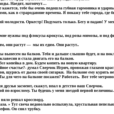
ходы. Наедят, натопчут…
Мне кажется, тебе бы очень подошла губная гармоника и удар
тами, как в страродавние времена. Я покажу тебе города, где
й молодости. Оркестр! Подумать только. Бегу и падаю! У мен
ки мне нужны под флокусы-крокусы, под розы-мимозы, и под 
м, они растут — мы их едим. Они растут..
 вынесем на балкон. Тебя и дальше слышно будет, и на пок
лавесин и стала двигать его на балкон.
се копейка в дом. Будем копить на новую квартиру.
ое счастье?- думал Сверчок Игрич, провожая глазами красн
он, щурясь от дыма своей сигарки. На балконе ему курить не
ы для чего на балконе посажен? Работать. Вот тебе метроно
я друзья засмеют, скажут, впал в детство наш Сверчок.
обой по-взрослому. Ты будешь у меня звездой первой величи
вяло решал кроссворд.
аза. » Тут свеча недовольно вспыхнула, хрустальная пепельн
лефон. Он снял трубку.