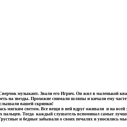
ерчок музыкант. Звали его Игрич. Он жил в маленькой квар
еть на звезды. Прохожие снимали шляпы и кичали ему часте
е слышали вашей скрипки!
ь мягким светом. Все вещи в ней вдруг оживали и на всей 
ких пальцев. Тогда каждый слушатель вспоминал самые лучшие
рустные и бедные забывали о своих печалях и уносились мысл