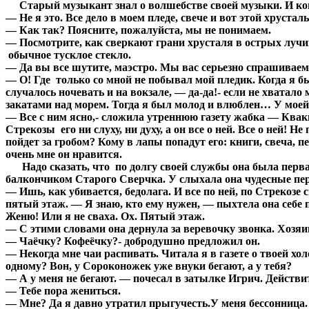
Старый музыкант знал о волшебстве своей музыки. И когд
— Не я это. Все дело в моем пледе, свече и вот этой хрустал
— Как так? Поясните, пожалуйста, мы не понимаем.
— Посмотрите, как сверкают грани хрусталя в острых лучик
обычное тусклое стекло.
— Да вы все шутите, маэстро. Мы вас серьезно спрашиваем,
— О! Где только со мной не побывал мой пледик. Когда я б
случалось ночевать и на вокзале, — да-да!- если не хватало
закатами над морем. Тогда я был молод и влюблен… У моей
— Все с ним ясно,- сложила утреннюю газету жабка — Квакш
Стрекозы его ни слуху, ни духу, а он все о ней. Все о ней! Н
пойдет за гробом? Кому в лапы попадут его: книги, свеча,
очень мне он нравится.
Надо сказать, что по долгу своей службы она была первая
балкончиком Старого Сверчка. У слыхала она чудесные пе
— Ишь, как убивается, бедолага. И все по ней, по Стрекоз
пятый этаж. — Я знаю, кто ему нужен, — пыхтела она себе п
Женю! Или я не сваха. Ох. Пятый этаж.
— С этими словами она дернула за веревочку звонка. Хозяи
— Чаёчку? Кофеёчку?- добродушно предложил он.
— Некогда мне чаи распивать. Читала я в газете о твоей х
одному? Вон, у Сороконожек уже внуки бегают, а у тебя?
— А у меня не бегают. — почесал в затылке Игрич. Действи
— Тебе пора жениться.
— Мне? Да я давно утратил прыгучесть.У меня бессонница.