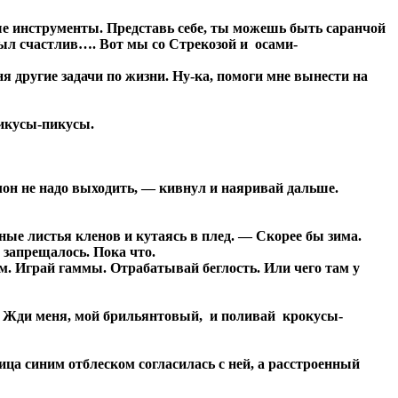
ные инструменты. Представь себе, ты можешь быть саранчой
 был счастлив…. Вот мы со Стрекозой и осами-
я другие задачи по жизни. Ну-ка, помоги мне вынести на
фикусы-пикусы.
лон не надо выходить, — кивнул и наяривай дальше.
ые листья кленов и кутаясь в плед. — Скорее бы зима.
 запрещалось. Пока что.
м. Играй гаммы. Отрабатывай беглость. Или чего там у
ны. Жди меня, мой брильянтовый, и поливай крокусы-
ица синим отблеском согласилась с ней, а расстроенный