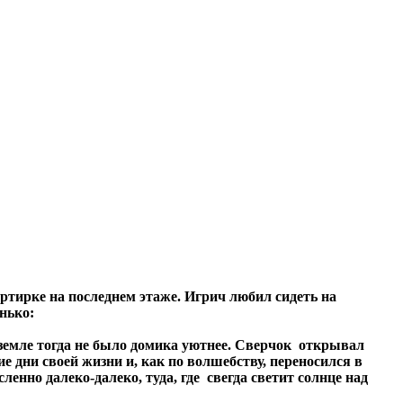
тирке на последнем этаже. Игрич любил сидеть на
нько:
земле тогда не было домика уютнее. Сверчок открывал
 дни своей жизни и, как по волшебству, переносился в
енно далеко-далеко, туда, где свегда светит солнце над