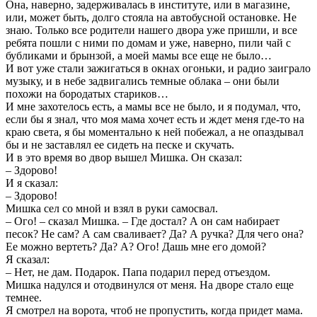
Она, наверно, задерживалась в институте, или в магазине,
или, может быть, долго стояла на автобусной остановке. Не
знаю. Только все родители нашего двора уже пришли, и все
ребята пошли с ними по домам и уже, наверно, пили чай с
бубликами и брынзой, а моей мамы все еще не было…
И вот уже стали зажигаться в окнах огоньки, и радио заиграло
музыку, и в небе задвигались темные облака – они были
похожи на бородатых стариков…
И мне захотелось есть, а мамы все не было, и я подумал, что,
если бы я знал, что моя мама хочет есть и ждет меня где-то на
краю света, я бы моментально к ней побежал, а не опаздывал
бы и не заставлял ее сидеть на песке и скучать.
И в это время во двор вышел Мишка. Он сказал:
– Здорово!
И я сказал:
– Здорово!
Мишка сел со мной и взял в руки самосвал.
– Ого! – сказал Мишка. – Где достал? А он сам набирает
песок? Не сам? А сам сваливает? Да? А ручка? Для чего она?
Ее можно вертеть? Да? А? Ого! Дашь мне его домой?
Я сказал:
– Нет, не дам. Подарок. Папа подарил перед отъездом.
Мишка надулся и отодвинулся от меня. На дворе стало еще
темнее.
Я смотрел на ворота, чтоб не пропустить, когда придет мама.