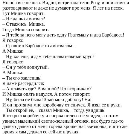
Но она все не шла. Видно, встретила тетю Розу, и они стоят и
разговаривают и даже не думают про меня. Я лег на песок.
Тут Мишка говорит:
– Не дашь самосвал?
– Отвяжись, Мишка.
Тогда Мишка говорит:
– Я тебе за него могу дать одну Гватемалу и два Барбадоса!
Я говорю:
– Сравнил Барбадос с самосвалом…
А Мишка:
– Ну, хочешь, я дам тебе плавательный круг?
Я говорю:
– Он у тебя лопнутый.
А Мишка:
– Ты его заклеишь!
Я даже рассердился:
– А плавать где? В ванной? По вторникам?
И Мишка опять надулся. А потом говорит:
– Ну, была не была! Знай мою доброту! На!
И он протянул мне коробочку от спичек. Я взял ее в руки.
– Ты открой ее, – сказал Мишка, – тогда увидишь!
Я открыл коробочку и сперва ничего не увидел, а потом
увидел маленький светло-зеленый огонек, как будто где-то
далеко-далеко от меня горела крошечная звездочка, и в то же
время я сам держал ее сейчас в руках.