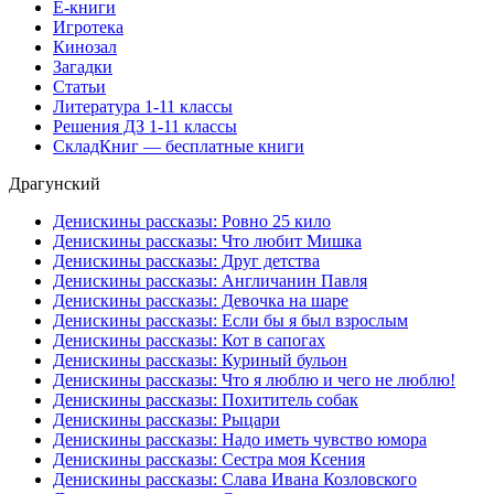
Е-книги
Игротека
Кинозал
Загадки
Статьи
Литература 1-11 классы
Решения ДЗ 1-11 классы
СкладКниг — бесплатные книги
Драгунский
Денискины рассказы: Ровно 25 кило
Денискины рассказы: Что любит Мишка
Денискины рассказы: Друг детства
Денискины рассказы: Англичанин Павля
Денискины рассказы: Девочка на шаре
Денискины рассказы: Если бы я был взрослым
Денискины рассказы: Кот в сапогах
Денискины рассказы: Куриный бульон
Денискины рассказы: Что я люблю и чего не люблю!
Денискины рассказы: Похититель собак
Денискины рассказы: Рыцари
Денискины рассказы: Надо иметь чувство юмора
Денискины рассказы: Сестра моя Ксения
Денискины рассказы: Слава Ивана Козловского