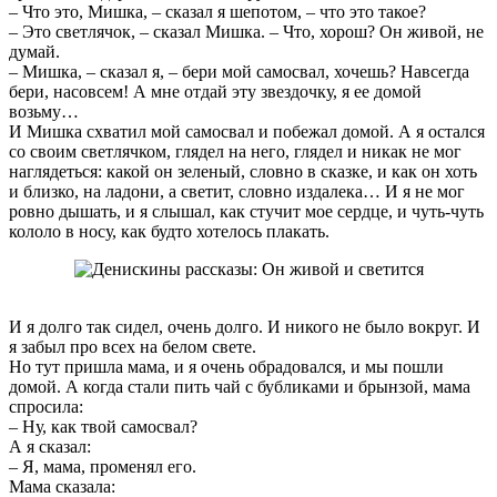
– Что это, Мишка, – сказал я шепотом, – что это такое?
– Это светлячок, – сказал Мишка. – Что, хорош? Он живой, не
думай.
– Мишка, – сказал я, – бери мой самосвал, хочешь? Навсегда
бери, насовсем! А мне отдай эту звездочку, я ее домой
возьму…
И Мишка схватил мой самосвал и побежал домой. А я остался
со своим светлячком, глядел на него, глядел и никак не мог
наглядеться: какой он зеленый, словно в сказке, и как он хоть
и близко, на ладони, а светит, словно издалека… И я не мог
ровно дышать, и я слышал, как стучит мое сердце, и чуть-чуть
кололо в носу, как будто хотелось плакать.
И я долго так сидел, очень долго. И никого не было вокруг. И
я забыл про всех на белом свете.
Но тут пришла мама, и я очень обрадовался, и мы пошли
домой. А когда стали пить чай с бубликами и брынзой, мама
спросила:
– Ну, как твой самосвал?
А я сказал:
– Я, мама, променял его.
Мама сказала: