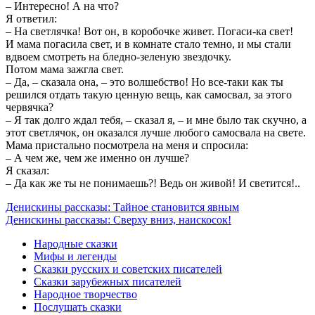
– Интересно! А на что?
Я ответил:
– На светлячка! Вот он, в коробочке живет. Погаси-ка свет!
И мама погасила свет, и в комнате стало темно, и мы стали
вдвоем смотреть на бледно-зеленую звездочку.
Потом мама зажгла свет.
– Да, – сказала она, – это волшебство! Но все-таки как ты
решился отдать такую ценную вещь, как самосвал, за этого
червячка?
– Я так долго ждал тебя, – сказал я, – и мне было так скучно, а
этот светлячок, он оказался лучше любого самосвала на свете.
Мама пристально посмотрела на меня и спросила:
– А чем же, чем же именно он лучше?
Я сказал:
– Да как же ты не понимаешь?! Ведь он живой! И светится!..
Денискины рассказы: Тайное становится явным
Денискины рассказы: Сверху вниз, наискосок!
Народные сказки
Мифы и легенды
Сказки русских и советских писателей
Сказки зарубежных писателей
Народное творчество
Послушать сказки