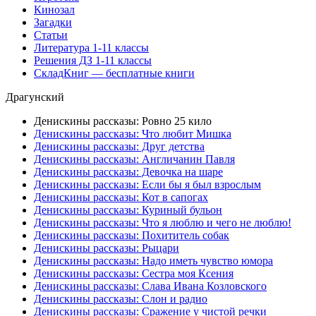
Кинозал
Загадки
Статьи
Литература 1-11 классы
Решения ДЗ 1-11 классы
СкладКниг — бесплатные книги
Драгунский
Денискины рассказы: Ровно 25 кило
Денискины рассказы: Что любит Мишка
Денискины рассказы: Друг детства
Денискины рассказы: Англичанин Павля
Денискины рассказы: Девочка на шаре
Денискины рассказы: Если бы я был взрослым
Денискины рассказы: Кот в сапогах
Денискины рассказы: Куриный бульон
Денискины рассказы: Что я люблю и чего не люблю!
Денискины рассказы: Похититель собак
Денискины рассказы: Рыцари
Денискины рассказы: Надо иметь чувство юмора
Денискины рассказы: Сестра моя Ксения
Денискины рассказы: Слава Ивана Козловского
Денискины рассказы: Слон и радио
Денискины рассказы: Сражение у чистой речки