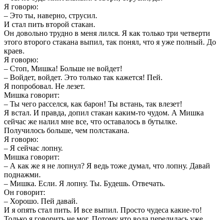
Я говорю:
– Это ты, наверно, струсил.
И стал пить второй стакан.
Он довольно трудно в меня лился. Я как только три четверти
этого второго стакана выпил, так понял, что я уже полный. До
краев.
Я говорю:
– Стоп, Мишка! Больше не войдет!
– Войдет, войдет. Это только так кажется! Пей.
Я попробовал. Не лезет.
Мишка говорит:
– Ты чего расселся, как барон! Ты встань, так влезет!
Я встал. И правда, допил стакан каким-то чудом. А Мишка
сейчас же налил мне все, что оставалось в бутылке.
Получилось больше, чем полстакана.
Я говорю:
– Я сейчас лопну.
Мишка говорит:
– А как же я не лопнул? Я ведь тоже думал, что лопну. Давай
поднажми.
– Мишка. Если. Я лопну. Ты. Будешь. Отвечать.
Он говорит:
– Хорошо. Пей давай.
И я опять стал пить. И все выпил. Просто чудеса какие-то!
Только я говорить не мог. Потому что вода перелилась уже