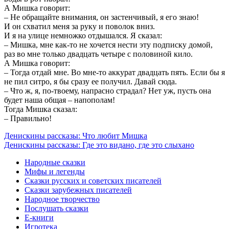
А Мишка говорит:
– Не обращайте внимания, он застенчивый, я его знаю!
И он схватил меня за руку и поволок вниз.
И я на улице немножко отдышался. Я сказал:
– Мишка, мне как-то не хочется нести эту подписку домой,
раз во мне только двадцать четыре с половиной кило.
А Мишка говорит:
– Тогда отдай мне. Во мне-то аккурат двадцать пять. Если бы я
не пил ситро, я бы сразу ее получил. Давай сюда.
– Что ж, я, по-твоему, напрасно страдал? Нет уж, пусть она
будет наша общая – напополам!
Тогда Мишка сказал:
– Правильно!
Денискины рассказы: Что любит Мишка
Денискины рассказы: Где это видано, где это слыхано
Народные сказки
Мифы и легенды
Сказки русских и советских писателей
Сказки зарубежных писателей
Народное творчество
Послушать сказки
Е-книги
Игротека