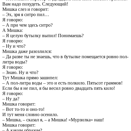
Вам надо похудеть. Следующий!
Мишка слез и говорит:
– Эх, зря я ситро пил…
Я говорю:
– А при чем здесь ситро?
А Мишка:
– Я целую бутылку выпил! Понимаешь?
Я говорю:
– Ну и что?
Мишка даже разозлился:
– Да разве ты не знаешь, что в бутылке помещается ровно пол-
литра воды?
Я говорю:
– Знаю. Ну и что?
Тут Мишка прямо зашипел:
– А пол-литра воды – это и есть полкило. Пятьсот граммов!
Если бы я не пил, я бы весил ровно двадцать пять кило!
Я говорю:
– Ну да?
Мишка говорит:
– Вот то-то и оно-то!
И тут меня словно осенило.
– Мишка, – сказал я, – а Мишка! «Мурзилка» наш!
Мишка говорит:
– А каким образом?