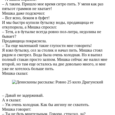
– А таким. Пришло мое время ситро пить. У меня как раз
пятьсот граммов не хватает!
Мишка даже подскочил:
– Все ясно, бежим в буфет!
И мы быстро купили бутылку воды, продавщица ее
откупорила, а Мишка спросил:
– Тетя, а в бутылке всегда ровно пол-литра, недолива не
бывает?
Продавщица покраснела.
– Ты еще маленький такие глупости мне говорить!
Я взял бутылку, сел за столик и начал пить. Мишка стоял
рядом и смотрел. Вода была очень холодная. Но я выпил
полный стакан просто залпом. Мишка сейчас же налил мне
второй, но там еще осталось на дне довольно много, и мне
уже не хотелось больше пить.
Мишка сказал:
– Давай не задерживай.
А я сказал:
– Уж очень холодная. Как бы ангину не схватить.
Мишка говорит:
– Ты не будь мнительным. Говори, струсил, да?