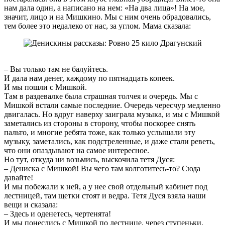
нам дала один, а написано на нем: «На два лица»! На мое,
значит, лицо и на Мишкино. Мы с ним очень обрадовались,
тем более это недалеко от нас, за углом. Мама сказала:
– Вы только там не балуйтесь.
И дала нам денег, каждому по пятнадцать копеек.
И мы пошли с Мишкой.
Там в раздевалке была страшная толчея и очередь. Мы с
Мишкой встали самые последние. Очередь чересчур медленно
двигалась. Но вдруг наверху заиграла музыка, и мы с Мишкой
заметались из стороны в сторону, чтобы поскорее снять
пальто, и многие ребята тоже, как только услышали эту
музыку, заметались, как подстреленные, и даже стали реветь,
что они опаздывают на самое интересное.
Но тут, откуда ни возьмись, выскочила тетя Дуся:
– Дениска с Мишкой! Вы чего там колготитесь-то? Сюда
давайте!
И мы побежали к ней, а у нее свой отдельный кабинет под
лестницей, там щетки стоят и ведра. Тетя Дуся взяла наши
вещи и сказала:
– Здесь и оденетесь, чертенята!
И мы понеслись с Мишкой по лестнице, через ступеньки,