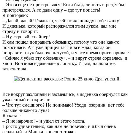
– Это я еще не пристрелялся! Если бы дали пять стрел, я бы
пристрелялся. А то дали одну – где тут попасть!
Я повторяю:
– Давай, давай! Гляди-ка, я сейчас же попаду в обезьянку!
И дяденька, который распоряжался этим луком, дал мне
стрелу и говорит:
– Ну, стреляй, снайпер!
И сам пошел поправить обезьянку, потому что она как-то
покосилась. А я уже прицелился и все ждал, когда он
поправит, а лук был очень тугой, и я все время приговаривал:
«Сейчас я убью эту обезьянку», – и вдруг стрела сорвалась, и
хлоп! Вонзилась дяденьке в лопатку. И там, на лопатке,
затрепетала.
Все вокруг захлопали и засмеялись, а дяденька обернулся как
ужаленный и закричал:
– Что тут смешного? Не понимаю! Уходи, озорник, нет тебе
больше никакого лука!
Я сказал:
– Я не нарочно! – и ушел от этого места.
Просто удивительно, как нам не повезло, и я был очень
сердитый, и Мишка, конечно, тоже.