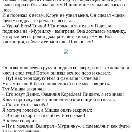
выше горла и булькала во рту. И понемножку выливалась из
носа.
И я побежал к весам. Клоун не узнал меня. Он сделал «щелк-
щелк» и вдруг закричал на весь зал:
– Уррра! Есть! Точно!!! Тютелька в тютельку. Годовая
подписка на «Мурзилку» выиграна. Она досталась мальчику,
который весит ровно двадцать пять килограммов. Вот
квитанция, сейчас я ее заполню. Похлопаем!
Он взял мою левую руку и поднял ее вверх, и все захлопали, и
клоун спел туш! Потом он взял вечное перо и сказал:
– Ну! Как тебя зовут? Имя и фамилия? Отвечай!
Но я молчал. Я был наполненный и не мог говорить.
Тут Мишка закричал:
– Его зовут Денис. Фамилия Кораблев! Пишите, я его знаю!
Клоун протянул мне заполненную квитанцию и сказал:
– Скажи хоть спасибо!
Я мотнул головой, а Мишка опять закричал:
– Это он говорит «спасибо». Я его знаю!
А клоун говорит:
– Ну и мальчик! Выиграл «Мурзилку», а сам молчит, как будто
воды в рот набрал!