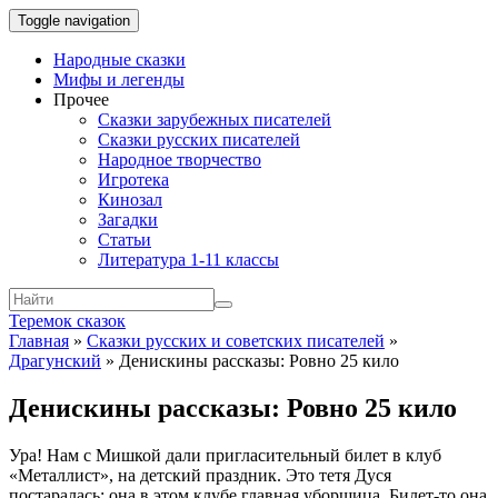
Toggle navigation
Народные сказки
Мифы и легенды
Прочее
Сказки зарубежных писателей
Сказки русских писателей
Народное творчество
Игротека
Кинозал
Загадки
Статьи
Литература 1-11 классы
Теремок сказок
Главная
»
Сказки русских и советских писателей
»
Драгунский
»
Денискины рассказы: Ровно 25 кило
Денискины рассказы: Ровно 25 кило
Ура! Нам с Мишкой дали пригласительный билет в клуб
«Металлист», на детский праздник. Это тетя Дуся
постаралась: она в этом клубе главная уборщица. Билет-то она