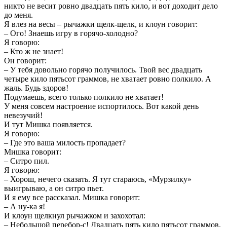
никто не весит ровно двадцать пять кило, и вот доходит дело
до меня.
Я влез на весы – рычажки щелк-щелк, и клоун говорит:
– Ого! Знаешь игру в горячо-холодно?
Я говорю:
– Кто ж не знает!
Он говорит:
– У тебя довольно горячо получилось. Твой вес двадцать
четыре кило пятьсот граммов, не хватает ровно полкило. А
жаль. Будь здоров!
Подумаешь, всего только полкило не хватает!
У меня совсем настроение испортилось. Вот какой день
невезучий!
И тут Мишка появляется.
Я говорю:
– Где это ваша милость пропадает?
Мишка говорит:
– Ситро пил.
Я говорю:
– Хорош, нечего сказать. Я тут стараюсь, «Мурзилку»
выигрываю, а он ситро пьет.
И я ему все рассказал. Мишка говорит:
– А ну-ка я!
И клоун щелкнул рычажком и захохотал:
– Небольшой перебор-с! Двадцать пять кило пятьсот граммов.