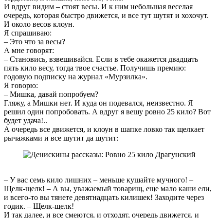
И вдруг видим – стоят весы. И к ним небольшая веселая
очередь, которая быстро движется, и все тут шутят и хохочут.
И около весов клоун.
Я спрашиваю:
– Это что за весы?
А мне говорят:
– Становись, взвешивайся. Если в тебе окажется двадцать
пять кило весу, тогда твое счастье. Получишь премию:
годовую подписку на журнал «Мурзилка».
Я говорю:
– Мишка, давай попробуем?
Гляжу, а Мишки нет. И куда он подевался, неизвестно. Я
решил один попробовать. А вдруг я вешу ровно 25 кило? Вот
будет удача!..
А очередь все движется, и клоун в шапке ловко так щелкает
рычажками и все шутит да шутит:
– У вас семь кило лишних – меньше кушайте мучного! –
Щелк-щелк! – А вы, уважаемый товарищ, еще мало каши ели,
и всего-то вы тянете девятнадцать килишек! Заходите через
годик. – Щелк-щелк!
И так далее, и все смеются, и отходят, очередь движется, и