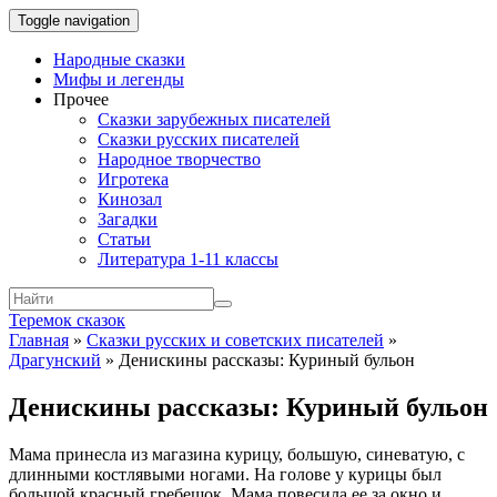
Toggle navigation
Народные сказки
Мифы и легенды
Прочее
Сказки зарубежных писателей
Сказки русских писателей
Народное творчество
Игротека
Кинозал
Загадки
Статьи
Литература 1-11 классы
Теремок сказок
Главная
»
Сказки русских и советских писателей
»
Драгунский
»
Денискины рассказы: Куриный бульон
Денискины рассказы: Куриный бульон
Мама принесла из магазина курицу, большую, синеватую, с
длинными костлявыми ногами. На голове у курицы был
большой красный гребешок. Мама повесила ее за окно и