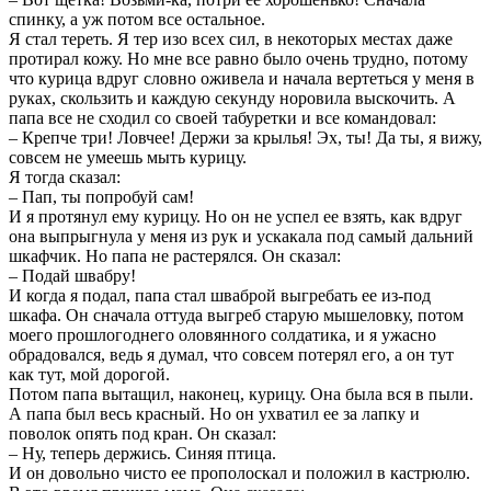
спинку, а уж потом все остальное.
Я стал тереть. Я тер изо всех сил, в некоторых местах даже
протирал кожу. Но мне все равно было очень трудно, потому
что курица вдруг словно оживела и начала вертеться у меня в
руках, скользить и каждую секунду норовила выскочить. А
папа все не сходил со своей табуретки и все командовал:
– Крепче три! Ловчее! Держи за крылья! Эх, ты! Да ты, я вижу,
совсем не умеешь мыть курицу.
Я тогда сказал:
– Пап, ты попробуй сам!
И я протянул ему курицу. Но он не успел ее взять, как вдруг
она выпрыгнула у меня из рук и ускакала под самый дальний
шкафчик. Но папа не растерялся. Он сказал:
– Подай швабру!
И когда я подал, папа стал шваброй выгребать ее из-под
шкафа. Он сначала оттуда выгреб старую мышеловку, потом
моего прошлогоднего оловянного солдатика, и я ужасно
обрадовался, ведь я думал, что совсем потерял его, а он тут
как тут, мой дорогой.
Потом папа вытащил, наконец, курицу. Она была вся в пыли.
А папа был весь красный. Но он ухватил ее за лапку и
поволок опять под кран. Он сказал:
– Ну, теперь держись. Синяя птица.
И он довольно чисто ее прополоскал и положил в кастрюлю.