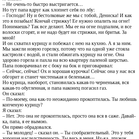
– Не очень-то быстро выстригается…
Но тут папа вдруг как хлопнет себя по лбу:
– Господи! Ну и бестолковые же мы с тобой, Дениска! И как
это я позабыл! Кончай стрижку! Ее нужно опалить на огне!
Понимаешь? Так все делают. Мы ее на огне подпалим, и все
волоски сгорят, и не надо будет ни стрижки, ни бритья. За
мной!
И он схватил курицу и побежал с нею на кухню. А я за ним.
Мы зажгли новую горелку, потому что на одной уже стояла
кастрюля с водой, и стали обжигать курицу на огне. Она
здорово горела и пахла на всю квартиру паленой шерстью.
Папа поворачивал ее с боку на бок и приговаривал:
– Сейчас, сейчас! Ох и хорошая курочка! Сейчас она у нас вся
обгорит и станет чистенькая и беленькая…
Но курица, наоборот, становилась какая-то черненькая, вся
какая-то обугленная, и папа наконец погасил газ.
Он сказал:
– По-моему, она как-то неожиданно прокоптилась. Ты любишь
копченую курицу?
Я сказал:
– Нет. Это она не прокоптилась, просто она вся в саже. Давай-
ка, папа, я ее вымою.
Он прямо обрадовался.
– Ты молодец! – сказал он. – Ты сообразительный. Это у тебя
хорошая наследственность. Ты весь в меня. Ну-ка, дружок,