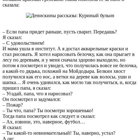
сказала:
– Если папа придет раньше, пусть сварит. Передашь?
Я сказал:
– С удовольствием!
И мама ушла в институт. А я достал акварельные краски и
стал рисовать. Я хотел нарисовать белочку, как она прыгает в
лесу по деревьям, и у меня сначала здорово выходило, но
потом я посмотрел и увидел, что получилась вовсе не белочка,
а какой-то дядька, похожий на Мойдодыра. Белкин хвост
получился как его нос, а ветки на дереве как волосы, уши и
шапка… Я очень удивился, как могло так получиться, и, когда
пришел папа, я сказал:
– Угадай, папа, что я нарисовал?
Он посмотрел и задумался:
– Пожар?
– Ты что, папа? Ты посмотри хорошенько!
Тогда папа посмотрел как следует и сказал:
– Ах, извини, это, наверное, футбол…
Я сказал:
– Ты какой-то невнимательный! Ты, наверно, устал?
А он: