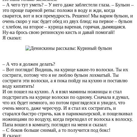
– А чего тут уметь? – У него даже заблестели глаза. – Бульон –
это проще пареной репы: положи в воду и жди, когда
сварится, вот и вся премудрость. Решено! Мы варим бульон, и
очень скоро у нас будет обед из двух блюд: на первое – бульон
с хлебом, на второе – курица вареная, горячая, дымящаяся.
Ну-ка брось свою репинскую кисть и давай помогай!
Я сказал:
– А что я должен делать?
– Вот погляди! Видишь, на курице какие-то волоски. Ты их
состриги, потому что я не люблю бульон лохматый. Ты
состриги эти волоски, а я пока пойду на кухню и поставлю
воду кипятить!
И он пошел на кухню. А я взял мамины ножницы и стал
подстригать на курице волоски по одному. Сначала я думал,
что их будет немного, но потом пригляделся и увидел, что
очень много, даже чересчур. И я стал их состригать, и
старался быстро стричь, как в парикмахерской, и пощелкивал
ножницами по воздуху, когда переходил от волоска к волоску.
Папа вошел в комнату, поглядел на меня и сказал:
– С боков больше снимай, а то получится под бокс!
Я сказал: