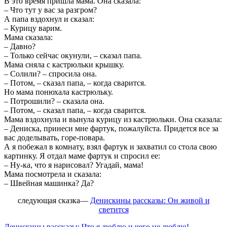
В это время пришла мама. Она сказала:
– Что тут у вас за разгром?
А папа вздохнул и сказал:
– Курицу варим.
Мама сказала:
– Давно?
– Только сейчас окунули, – сказал папа.
Мама сняла с кастрюльки крышку.
– Солили? – спросила она.
– Потом, – сказал папа, – когда сварится.
Но мама понюхала кастрюльку.
– Потрошили? – сказала она.
– Потом, – сказал папа, – когда сварится.
Мама вздохнула и вынула курицу из кастрюльки. Она сказала:
– Дениска, принеси мне фартук, пожалуйста. Придется все за
вас доделывать, горе-повара.
А я побежал в комнату, взял фартук и захватил со стола свою
картинку. Я отдал маме фартук и спросил ее:
– Ну-ка, что я нарисовал? Угадай, мама!
Мама посмотрела и сказала:
– Швейная машинка? Да?
следующая сказка
—
Денискины рассказы: Он живой и
светится
Денискины рассказы: Что я люблю и чего не люблю!