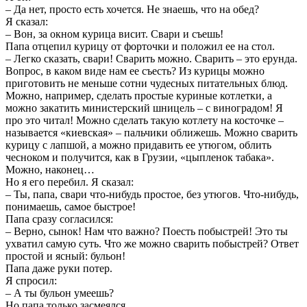
– Да нет, просто есть хочется. Не знаешь, что на обед?
Я сказал:
– Вон, за окном курица висит. Свари и съешь!
Папа отцепил курицу от форточки и положил ее на стол.
– Легко сказать, свари! Сварить можно. Сварить – это ерунда.
Вопрос, в каком виде нам ее съесть? Из курицы можно
приготовить не меньше сотни чудесных питательных блюд.
Можно, например, сделать простые куриные котлетки, а
можно закатить министерский шницель – с виноградом! Я
про это читал! Можно сделать такую котлету на косточке –
называется «киевская» – пальчики оближешь. Можно сварить
курицу с лапшой, а можно придавить ее утюгом, облить
чесноком и получится, как в Грузии, «цыпленок табака».
Можно, наконец…
Но я его перебил. Я сказал:
– Ты, папа, свари что-нибудь простое, без утюгов. Что-нибудь,
понимаешь, самое быстрое!
Папа сразу согласился:
– Верно, сынок! Нам что важно? Поесть побыстрей! Это ты
ухватил самую суть. Что же можно сварить побыстрей? Ответ
простой и ясный: бульон!
Папа даже руки потер.
Я спросил:
– А ты бульон умеешь?
Но папа только засмеялся.