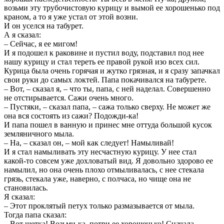
возьми эту трубочистовую курицу и вымой ее хорошенько под
краном, а то я уже устал от этой возни.
И он уселся на табурет.
А я сказал:
– Сейчас, я ее мигом!
И я подошел к раковине и пустил воду, подставил под нее
нашу курицу и стал тереть ее правой рукой изо всех сил.
Курица была очень горячая и жутко грязная, и я сразу запачкал
свои руки до самых локтей. Папа покачивался на табурете.
– Вот, – сказал я, – что ты, папа, с ней наделал. Совершенно
не отстирывается. Сажи очень много.
– Пустяки, – сказал папа, – сажа только сверху. Не может же
она вся состоять из сажи? Подожди-ка!
И папа пошел в ванную и принес мне оттуда большой кусок
земляничного мыла.
– На, – сказал он, – мой как следует! Намыливай!
И я стал намыливать эту несчастную курицу. У нее стал
какой-то совсем уже дохловатый вид. Я довольно здорово ее
намылил, но она очень плохо отмыливалась, с нее стекала
грязь, стекала уже, наверно, с полчаса, но чище она не
становилась.
Я сказал:
– Этот проклятый петух только размазывается от мыла.
Тогда папа сказал:
– Вот щетка! Возьми-ка, потри ее хорошенько! Сначала