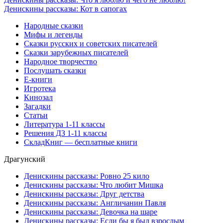
Денискины рассказы: Кот в сапогах
Народные сказки
Мифы и легенды
Сказки русских и советских писателей
Сказки зарубежных писателей
Народное творчество
Послушать сказки
Е-книги
Игротека
Кинозал
Загадки
Статьи
Литература 1-11 классы
Решения ДЗ 1-11 классы
СкладКниг — бесплатные книги
Драгунский
Денискины рассказы: Ровно 25 кило
Денискины рассказы: Что любит Мишка
Денискины рассказы: Друг детства
Денискины рассказы: Англичанин Павля
Денискины рассказы: Девочка на шаре
Денискины рассказы: Если бы я был взрослым