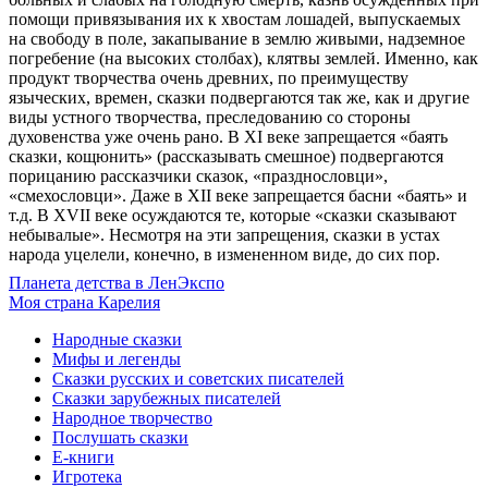
помощи привязывания их к хвостам лошадей, выпускаемых
на свободу в поле, закапывание в землю живыми, надземное
погребение (на высоких столбах), клятвы землей. Именно, как
продукт творчества очень древних, по преимуществу
языческих, времен, сказки подвергаются так же, как и другие
виды устного творчества, преследованию со стороны
духовенства уже очень рано. В XI веке запрещается «баять
сказки, кощюнить» (рассказывать смешное) подвергаются
порицанию рассказчики сказок, «празднословци»,
«смехословци». Даже в XII веке запрещается басни «баять» и
т.д. В XVII веке осуждаются те, которые «сказки сказывают
небывалые». Несмотря на эти запрещения, сказки в устах
народа уцелели, конечно, в измененном виде, до сих пор.
Планета детства в ЛенЭкспо
Моя страна Карелия
Народные сказки
Мифы и легенды
Сказки русских и советских писателей
Сказки зарубежных писателей
Народное творчество
Послушать сказки
Е-книги
Игротека