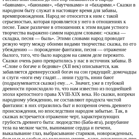
«баянами», «баюнами», «баутчиками» и «бахарями.» Сказки в
народном быту служат в настоящее время для забавы,
времяпровождения. Народ не относится к ним с такой
серьезностью, которая проявляется у него в отношениях к
песне. Такое различие в отношениях к этим видам устного
творчества выражено самим народом словами: «сказка —
складка, песня — быль». Этими словами народ проводит
резкую черту между обоими видами творчества: сказка, по его
убеждению — порождение фантазии, песня — отражение
былого, того, что было народом на самом деле пережито.
Сказки очень рано превратились у нас в источник забавы. В
«Cлове о богаче и бедняке» (XII век) описывается, как
забавляется древнерусский богач на сон грядущий: домочадцы
и слуги «ноги ему гладят… инии гудуть, инии бают
(подразумевается сказки) ему…». Значит, уже в глубокой
древности происходило то, что нам известно из позднейшей
эпохи крепостного права XVIII-XIX века. Но сказки, вопреки
народному убеждению, не составляют продукта чистой
фантазии: в них отразились быт и воззрения очень древнего
происхождения, но впоследствии народом забытые. Так, в
сказках встречается отражение черт, характеризующих
грубость древнего быта: людоедство (Баба-яга), разрубание
тела на мелкие части, вынимание сердца и печени,
выкалывание глаз, выбрасывание стариков, новорожденных,
больных и слабых на голодную смерть, казнь осужденных при