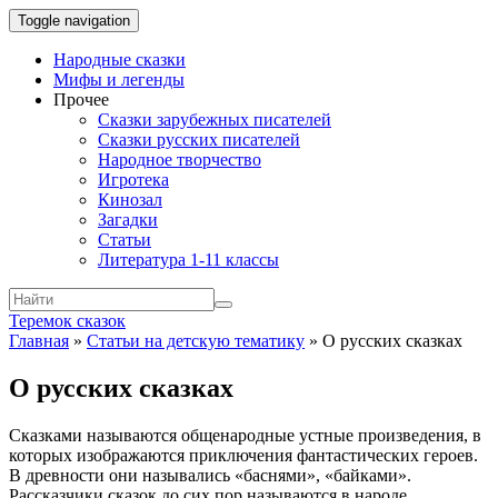
Toggle navigation
Народные сказки
Мифы и легенды
Прочее
Сказки зарубежных писателей
Сказки русских писателей
Народное творчество
Игротека
Кинозал
Загадки
Статьи
Литература 1-11 классы
Теремок сказок
Главная
»
Статьи на детскую тематику
»
О русских сказках
О русских сказках
Сказками называются общенародные устные произведения, в
которых изображаются приключения фантастических героев.
В древности они назывались «баснями», «байками».
Рассказчики сказок до сих пор называются в народе