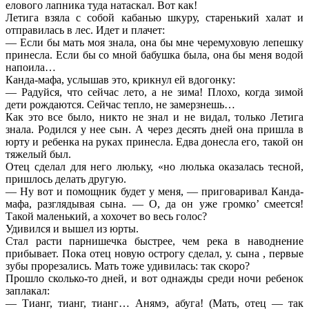
елового лапника туда натаскал. Вот как!
Летига взяла с собой кабанью шкуру, старенький халат и
отправилась в лес. Идет и плачет:
— Если бы мать моя знала, она бы мне черемуховую лепешку
принесла. Если бы со мной бабушка была, она бы меня водой
напоила…
Канда-мафа, услышав это, крикнул ей вдогонку:
— Радуйся, что сейчас лето, а не зима! Плохо, когда зимой
дети рождаются. Сейчас тепло, не замерзнешь…
Как это все было, никто не знал и не видал, только Летига
знала. Родился у нее сын. А через десять дней она пришла в
юрту и ребенка на руках принесла. Едва донесла его, такой он
тяжелый был.
Отец сделал для него люльку, «но люлька оказалась тесной,
пришлось делать другую.
— Ну вот и помощник будет у меня, — приговаривал Канда-
мафа, разглядывая сына. — О, да он уже громко’ смеется!
Такой маленький, а хохочет во весь голос?
Удивился и вышел из юрты.
Стал расти парнишечка быстрее, чем река в наводнение
прибывает. Пока отец новую острогу сделал, у. сына , первые
зубы прорезались. Мать тоже удивилась: так скоро?
Прошло сколько-то дней, и вот однажды среди ночи ребенок
заплакал:
— Тианг, тианг, тианг… Анямэ, абуга! (Мать, отец — так