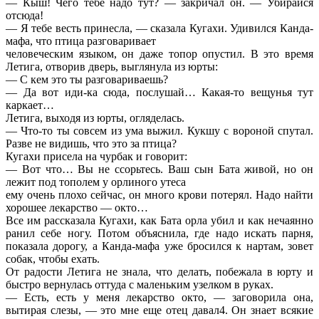
— Кыш! Чего тебе надо тут? — закричал он. — Убирайся
отсюда!
— Я тебе весть принесла, — сказала Кугахи. Удивился Канда-
мафа, что птица разговаривает
человеческим языком, он даже топор опустил. В это время
Летига, отворив дверь, выглянула из юрты:
— С кем это ты разговариваешь?
— Да вот иди-ка сюда, послушай… Какая-то вещунья тут
каркает…
Летига, выходя из юрты, огляделась.
— Что-то ты совсем из ума выжил. Кукшу с вороной спутал.
Разве не видишь, что это за птица?
Кугахи присела на чурбак и говорит:
— Вот что… Вы не ссорьтесь. Ваш сын Бата живой, но он
лежит под тополем у орлиного утеса
ему очень плохо сейчас, он много крови потерял. Надо найти
хорошее лекарство — окто…
Все им рассказала Кугахи, как Бата орла убил и как нечаянно
ранил себе ногу. Потом объяснила, где надо искать парня,
показала дорогу, а Канда-мафа уже бросился к нартам, зовет
собак, чтобы ехать.
От радости Летига не знала, что делать, побежала в юрту и
быстро вернулась оттуда с маленьким узелком в руках.
— Есть, есть у меня лекарство окто, — заговорила она,
вытирая слезы, — это мне еще отец давал4. Он знает всякие