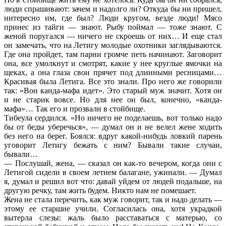
люди спрашивают: зачем и надолго ли? Откуда бы ни пришел,
интересно им, где был? Люди кругом, везде люди! Мясо
принес из тайги — знают. Рыбу поймал — тоже знают. С
женой поругался — ничего не скроешь от них… И еще стал
он замечать, что на Летигу молодые охотники заглядываются.
Где она пройдет, там парни громче петь начинают. Заговорит
она, все умолкнут и смотрят, какие у нее круглые ямочки на
щеках, а она глаза свои прячет под длинными ресницами…
Красивая была Летига. Все это знали. Про него же говорили
так: «Вон канда-мафа идет». Это старый муж значит. Хотя он
и не старик вовсе. Но для нее он был, конечно, «канда-
мафа»… Так его и прозвали в стойбище.
Тибеула сердился. «Но ничего не поделаешь, вот только надо
бы от беды уберечься», — думал он и не велел жене ходить
без него на берег. Боялся: вдруг какой-нибудь ловкий парень
уговорит Летигу бежать с ним? Бывали такие случаи,
бывали…
— Послушай, жена, — сказал он как-то вечером, когда они с
Летигой сидели в своем летнем балагане, ужинали. — Думал
я, думал и решил вот что: давай уйдем от людей подальше, на
другую речку, там жить будем. Никто нам не помешает.
Жена не стала перечить, как муж говорит, так и надо делать —
этому ее старшие учили. Согласилась она, хотя украдкой
вытерла слезы: жаль было расставаться с матерью, со