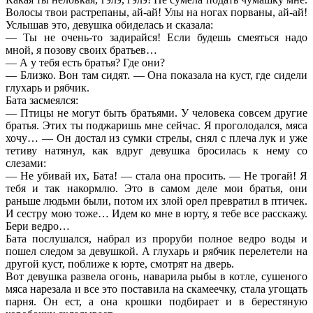
Волосы твои растрепаны, ай-ай! Улы на ногах порваны, ай-ай!
Услышав это, девушка обиделась и сказала:
— Ты не очень-то задирайся! Если будешь смеяться надо
мной, я позову своих братьев…
— А у тебя есть братья? Где они?
— Близко. Вон там сидят. — Она показала на куст, где сидели
глухарь и рябчик.
Бата засмеялся:
— Птицы не могут быть братьями. У человека совсем другие
братья. Этих ты поджаришь мне сейчас. Я проголодался, мяса
хочу… — Он достал из сумки стрелы, снял с плеча лук и уже
тетиву натянул, как вдруг девушка бросилась к нему со
слезами:
— Не убивай их, Бата! — стала она просить. — Не трогай! Я
тебя и так накормлю. Это в самом деле мои братья, они
раньше людьми были, потом их злой орел превратил в птичек.
И сестру мою тоже… Идем ко мне в юрту, я тебе все расскажу.
Бери ведро…
Бата послушался, набрал из проруби полное ведро воды и
пошел следом за девушкой. А глухарь и рябчик перелетели на
другой куст, поближе к юрте, смотрят на дверь.
Вот девушка развела огонь, наварила рыбы в котле, сушеного
мяса нарезала и все это поставила на скамеечку, стала угощать
парня. Он ест, а она крошки подбирает и в берестяную