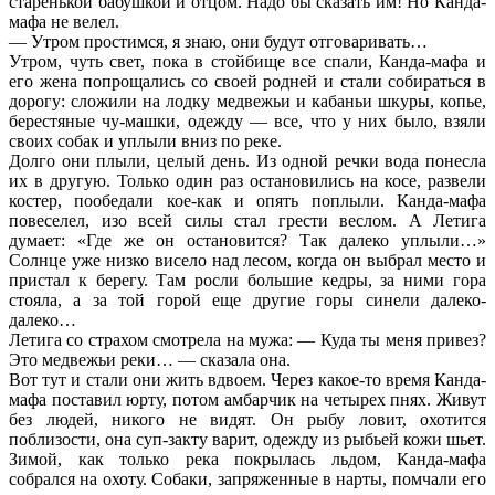
старенькой бабушкой и отцом. Надо бы сказать им! Но Канда-
мафа не велел.
— Утром простимся, я знаю, они будут отговаривать…
Утром, чуть свет, пока в стойбище все спали, Канда-мафа и
его жена попрощались со своей родней и стали собираться в
дорогу: сложили на лодку медвежьи и кабаньи шкуры, копье,
берестяные чу-машки, одежду — все, что у них было, взяли
своих собак и уплыли вниз по реке.
Долго они плыли, целый день. Из одной речки вода понесла
их в другую. Только один раз остановились на косе, развели
костер, пообедали кое-как и опять поплыли. Канда-мафа
повеселел, изо всей силы стал грести веслом. А Летига
думает: «Где же он остановится? Так далеко уплыли…»
Солнце уже низко висело над лесом, когда он выбрал место и
пристал к берегу. Там росли большие кедры, за ними гора
стояла, а за той горой еще другие горы синели далеко-
далеко…
Летига со страхом смотрела на мужа: — Куда ты меня привез?
Это медвежьи реки… — сказала она.
Вот тут и стали они жить вдвоем. Через какое-то время Канда-
мафа поставил юрту, потом амбарчик на четырех пнях. Живут
без людей, никого не видят. Он рыбу ловит, охотится
поблизости, она суп-закту варит, одежду из рыбьей кожи шьет.
Зимой, как только река покрылась льдом, Канда-мафа
собрался на охоту. Собаки, запряженные в нарты, помчали его