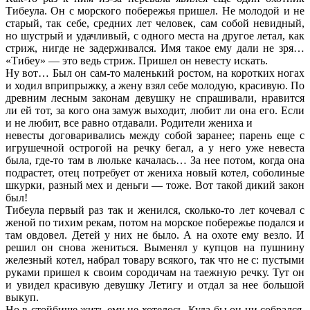
Тибеула. Он с морского побережья пришел. Не молодой и не
старый, так себе, средних лет человек, сам собой невидный,
но шустрый и удачливый, с одного места на другое летал, как
стриж, нигде не задерживался. Имя такое ему дали не зря…
«Тибеу» — это ведь стриж. Пришел он невесту искать.
Ну вот… Был он сам-то маленький ростом, на коротких ногах
и ходил вприпрыжку, а жену взял себе молодую, красивую. По
древним лесным законам девушку не спрашивали, нравится
ли ей тот, за кого она замуж выходит, любит ли она его. Если
и не любит, все равно отдавали. Родители жениха и
невесты договаривались между собой заранее; парень еще с
игрушечной острогой на речку бегал, а у него уже невеста
была, где-то там в люльке качалась… За нее потом, когда она
подрастет, отец потребует от жениха новый котел, соболиные
шкурки, разный мех и деньги — тоже. Вот такой дикий закон
был!
Тибеула первый раз так и женился, сколько-то лет кочевал с
женой по тихим рекам, потом на морское побережье подался и
там овдовел. Детей у них не было. А на охоте ему везло. И
решил он снова жениться. Выменял у купцов на пушнину
железный котел, набрал товару всякого, так что не с: пустыми
руками пришел к своим сородичам на таежную речку. Тут он
и увидел красивую девушку Летигу и отдал за нее большой
выкуп.
Но в стойбище жить ему не хотелось. Куда бы он ни собрался,