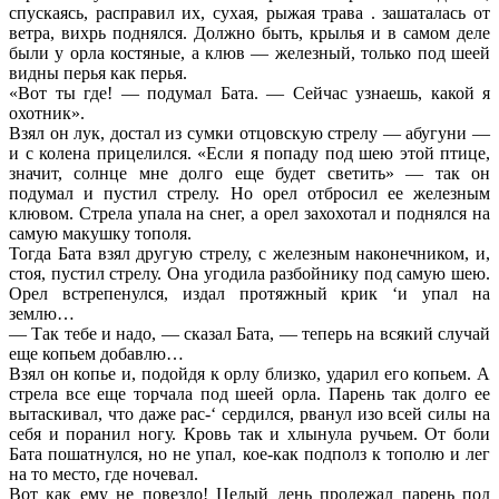
спускаясь, расправил их, сухая, рыжая трава . зашаталась от
ветра, вихрь поднялся. Должно быть, крылья и в самом деле
были у орла костяные, а клюв — железный, только под шеей
видны перья как перья.
«Вот ты где! — подумал Бата. — Сейчас узнаешь, какой я
охотник».
Взял он лук, достал из сумки отцовскую стрелу — абугуни —
и с колена прицелился. «Если я попаду под шею этой птице,
значит, солнце мне долго еще будет светить» — так он
подумал и пустил стрелу. Но орел отбросил ее железным
клювом. Стрела упала на снег, а орел захохотал и поднялся на
самую макушку тополя.
Тогда Бата взял другую стрелу, с железным наконечником, и,
стоя, пустил стрелу. Она угодила разбойнику под самую шею.
Орел встрепенулся, издал протяжный крик ‘и упал на
землю…
— Так тебе и надо, — сказал Бата, — теперь на всякий случай
еще копьем добавлю…
Взял он копье и, подойдя к орлу близко, ударил его копьем. А
стрела все еще торчала под шеей орла. Парень так долго ее
вытаскивал, что даже рас-‘ сердился, рванул изо всей силы на
себя и поранил ногу. Кровь так и хлынула ручьем. От боли
Бата пошатнулся, но не упал, кое-как подполз к тополю и лег
на то место, где ночевал.
Вот как ему не повезло! Целый день пролежал парень под