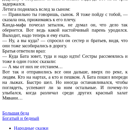
задержался.
Летига поднялась вслед за сыном:
— Правильно ты говоришь, сынок. Я тоже пойду с тобой, —
сказала она, прижимаясь к его плечу.
Канда-мафа почесал затылок, не думал он, что дело так
обернется. Вот ведь какой настойчивый парень уродился.
Выходит, надо теперь и ему ехать.
— Ну, а вы куда? — спросил он сестер и братьев, видя, что
они тоже засобирались в дорогу.
Братья ответили враз:
— Куда Бата зовет, туда и надо идти! Сестры рассмеялись и
тоже в один голос сказали:
— А мы от них не отстанем…
Вот так и отправились все они дальше, вверх по реке, к
людям. Кто на нартах, а кто и пешком. А Бата пошел впереди
на лыжах. Быстро шел. Но иногда останавливался, чтобы
поглядеть, успевают ли за ним остальные. И почему-то
улыбался, когда различал среди других красный халат
Мявани…
Большая беда
Богатый и бедный
Народные сказки