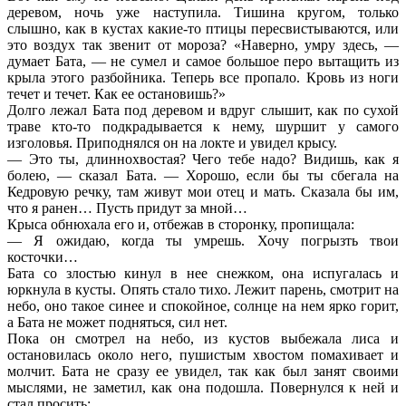
деревом, ночь уже наступила. Тишина кругом, только
слышно, как в кустах какие-то птицы пересвистываются, или
это воздух так звенит от мороза? «Наверно, умру здесь, —
думает Бата, — не сумел и самое большое перо вытащить из
крыла этого разбойника. Теперь все пропало. Кровь из ноги
течет и течет. Как ее остановишь?»
Долго лежал Бата под деревом и вдруг слышит, как по сухой
траве кто-то подкрадывается к нему, шуршит у самого
изголовья. Приподнялся он на локте и увидел крысу.
— Это ты, длиннохвостая? Чего тебе надо? Видишь, как я
болею, — сказал Бата. — Хорошо, если бы ты сбегала на
Кедровую речку, там живут мои отец и мать. Сказала бы им,
что я ранен… Пусть придут за мной…
Крыса обнюхала его и, отбежав в сторонку, пропищала:
— Я ожидаю, когда ты умрешь. Хочу погрызть твои
косточки…
Бата со злостью кинул в нее снежком, она испугалась и
юркнула в кусты. Опять стало тихо. Лежит парень, смотрит на
небо, оно такое синее и спокойное, солнце на нем ярко горит,
а Бата не может подняться, сил нет.
Пока он смотрел на небо, из кустов выбежала лиса и
остановилась около него, пушистым хвостом помахивает и
молчит. Бата не сразу ее увидел, так как был занят своими
мыслями, не заметил, как она подошла. Повернулся к ней и
стал просить: