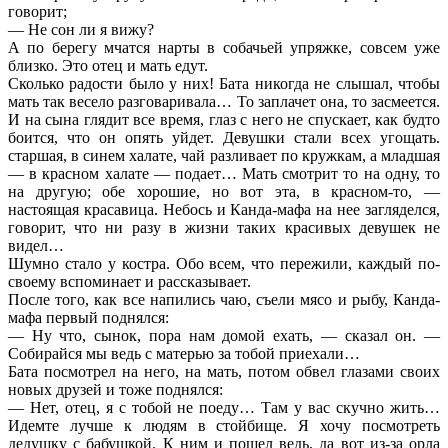
говорит;
— Не сон ли я вижу?
А по берегу мчатся нарты в собачьей упряжке, совсем уже
близко. Это отец и мать едут.
Сколько радости было у них! Бата никогда не слышал, чтобы
мать так весело разговаривала… То заплачет она, то засмеется.
И на сына глядит все время, глаз с него не спускает, как будто
боится, что он опять уйдет. Девушки стали всех угощать.
старшая, в синем халате, чай разливает по кружкам, а младшая
— в красном халате — подает… Мать смотрит то на одну, то
на другую; обе хорошие, но вот эта, в красном-то, —
настоящая красавица. Небось и Канда-мафа на нее загляделся,
говорит, что ни разу в жизни таких красивых девушек не
видел…
Шумно стало у костра. Обо всем, что пережили, каждый по-
своему вспоминает и рассказывает.
После того, как все напились чаю, съели мясо и рыбу, Канда-
мафа первый поднялся:
— Ну что, сынок, пора нам домой ехать, — сказал он. —
Собирайся мы ведь с матерью за тобой приехали…
Бата посмотрел на него, на мать, потом обвел глазами своих
новых друзей и тоже поднялся:
— Нет, отец, я с тобой не поеду… Там у вас скучно жить…
Идемте лучше к людям в стойбище. Я хочу посмотреть
дедушку с бабушкой. К ним и пошел ведь, да вот из-за орла