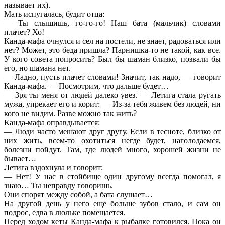
называет их).
Мать испугалась, будит отца:
— Ты слышишь, го-го-го! Наш бата (мальчик) словами
плачет? Хо!
Канда-мафа очнулся и сел на постели, не знает, радоваться или
нет? Может, это беда пришла? Парнишка-то не такой, как все.
У кого совета попросить? Был бы шаман близко, позвали бы
его, но шамана нет.
— Ладно, пусть плачет словами! Значит, так надо, — говорит
Канда-мафа. — Посмотрим, что дальше будет…
— Зря ты меня от людей далеко увез. — Летига стала ругать
мужа, упрекает его и корит: — Из-за тебя живем без людей, ни
кого не видим. Разве можно так жить?
Канда-мафа оправдывается:
— Люди часто мешают друг другу. Если в тесноте, близко от
них жить, всем-то охотиться негде будет, наголодаемся,
болезни пойдут. Там, где людей много, хорошей жизни не
бывает…
Летига вздохнула и говорит:
— Нет! У нас в стойбище один другому всегда помогал, я
знаю… Ты неправду говоришь.
Они спорят между собой, а бата слушает…
На другой день у него еще больше зубов стало, и сам он
подрос, едва в люльке помещается.
Перед ходом кеты Канда-мафа к рыбалке готовился. Пока он