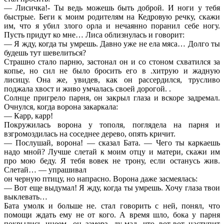
— Лисичка!- Ты ведь можешь быть доброй. И ноги у тебя
быстрые. Беги к моим родителям на Кедровую речку, скажи
им, что я убил злого орла и нечаянно поранил себе ногу.
Пусть придут ко мне… Лиса облизнулась и говорит:
— Я жду, когда ты умрешь. Давно уже не ела мяса… Долго ты
будешь тут шевелиться?
Страшно стало парню, застонал он и со стоном схватился за
копье, но сил не было бросить его в .хитрую и жадную
лисицу. Она же, увидев, как он рассердился, трусливо
поджала хвост и живо умчалась своей дорогой. .
Солнце пригрело парня, он закрыл глаза и вскоре задремал.
Очнулся, когда ворона закаркала:
— Карр, карр!
Покружилась ворона у тополя, поглядела на парня и
взгромоздилась на соседнее дерево, опять кричит.
— Послушай, ворона! — сказал Бата. — Чего ты каркаешь
надо мной? Лучше слетай к моим отцу и матери, скажи им
про мою беду. Я тебя вовек не трону, если останусь жив.
Слетай… — упрашивал
он черную птицу, но напрасно. Ворона даже засмеялась:
— Вот еще выдумал! Я жду, когда ты умрешь. Хочу глаза твои
выклевать…
Бата умолк и больше не. стал говорить с ней, понял, что
помощи ждать ему не от кого. А время шло, бока у парня
покрылись инеем, он замерз, ду-мад, что вот-вот наступит