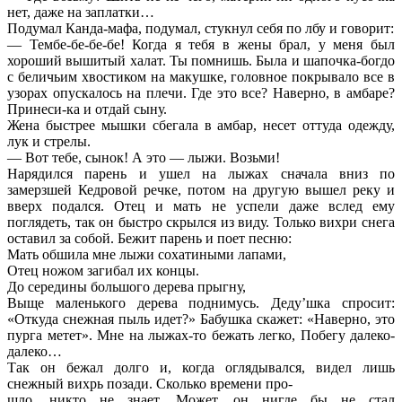
нет, даже на заплатки…
Подумал Канда-мафа, подумал, стукнул себя по лбу и говорит:
— Тембе-бе-бе-бе! Когда я тебя в жены брал, у меня был
хороший вышитый халат. Ты помнишь. Была и шапочка-богдо
с беличьим хвостиком на макушке, головное покрывало все в
узорах опускалось на плечи. Где это все? Наверно, в амбаре?
Принеси-ка и отдай сыну.
Жена быстрее мышки сбегала в амбар, несет оттуда одежду,
лук и стрелы.
— Вот тебе, сынок! А это — лыжи. Возьми!
Нарядился парень и ушел на лыжах сначала вниз по
замерзшей Кедровой речке, потом на другую вышел реку и
вверх подался. Отец и мать не успели даже вслед ему
поглядеть, так он быстро скрылся из виду. Только вихри снега
оставил за собой. Бежит парень и поет песню:
Мать обшила мне лыжи сохатиными лапами,
Отец ножом загибал их концы.
До середины большого дерева прыгну,
Выще маленького дерева поднимусь. Деду’шка спросит:
«Откуда снежная пыль идет?» Бабушка скажет: «Наверно, это
пурга метет». Мне на лыжах-то бежать легко, Побегу далеко-
далеко…
Так он бежал долго и, когда оглядывался, видел лишь
снежный вихрь позади. Сколько времени про-
шло, никто не знает. Может, он нигде бы не стал