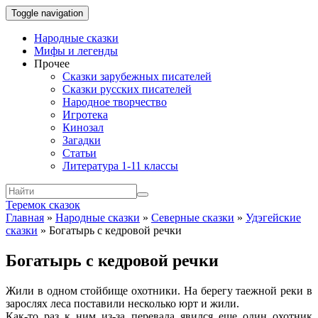
Toggle navigation
Народные сказки
Мифы и легенды
Прочее
Сказки зарубежных писателей
Сказки русских писателей
Народное творчество
Игротека
Кинозал
Загадки
Статьи
Литература 1-11 классы
Теремок сказок
Главная
»
Народные сказки
»
Северные сказки
»
Удэгейские
сказки
»
Богатырь с кедровой речки
Богатырь с кедровой речки
Жили в одном стойбище охотники. На берегу таежной реки в
зарослях леса поставили несколько юрт и жили.
Как-то раз к ним из-за перевала явился еще один охотник