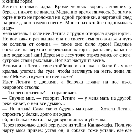
к синим горам.
Летига осталась одна. Кроме черных ворон, летавших у
берега, никого не видела. Медленно время тянулось. За зиму к
юрте никто не проложил ни одной тропинки, а нартовый след
на реке давно замело снегом. Много раз в тайге поднималась
и шу-
мела метель. После нее Летига с трудом отворяла двери юрты.
Но вот как-то раз вышла она из своего темного жилья и чуть
не ослепла от солнца — такое оно было яркое! Ледяные
сосульки на верхних перекладинах юрты растаяли, капает с
них вода: кап! кап! Деревья в лесу тоже отряхнулись от снега,
сугробы стали рыхлыми. Вот-вот наступит весна.
Вспомнила Летига свое стойбище и заплакала. Были бы у нее
крылья, улетела бы туда, чтобы взглянуть на мать, жива ли
она? Может, скучает по ней тоже?
Идет Летига с дровами, а белочка глядит на нее из-за
кедрового ствола:
— Ты чего плачешь? — спрашивает.
— Скучно мне, — говорит Летига, — у меня мать на другой
реке живет, о ней все думаю…
— Не плачь! Сама скоро будешь матерью… Хотела Летига
спросить у белки, долго ли ждать
ей, но белка схватила кедровую шишку и убежала.
Через несколько дней вернулся из тайги Канда-мафа. Полную
нарту мяса привез; устал он, и собаки тоже устали, еле-еле