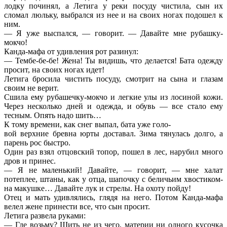
лодку починял, а Летига у реки посуду чистила, сын их
сломал люльку, выбрался из нее и на своих ногах подошел к
ним.
— Я уже выспался, — говорит. — Давайте мне рубашку-
мокчо!
Канда-мафа от удивления рот разинул:
— Тембе-бе-бе! Жена! Ты видишь, что делается! Бата одежду
просит, на своих ногах идет!
Летига бросила чистить посуду, смотрит на сына и глазам
своим не верит.
Сшила ему рубашечку-мокчо и легкие улы из лосиной кожи.
Через несколько дней и одежда, и обувь — все стало ему
тесным. Опять надо шить…
К тому времени, как снег выпал, бата уже голо-
вой верхние бревна юрты доставал. Зима тянулась долго, а
парень рос быстро.
Один раз взял отцовский топор, пошел в лес, нарубил много
дров и принес.
— Я не маленький! Давайте, — говорит, — мне халат
потеплее, штаны, как у отца, шапочку с беличьим хвостиком-
на макушке… Давайте лук и стрелы. На охоту пойду!
Отец и мать удивлялись, глядя на него. Потом Канда-мафа
велел жене принести все, что сын просит.
Летига развела руками:
— Где возьму? Шить не из чего, материи ни одного кусочка