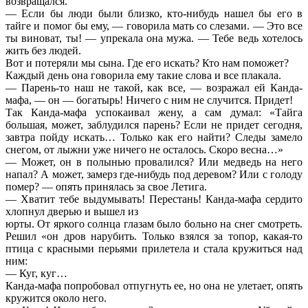
возвращался.
— Если бы люди были близко, кто-нибудь нашел бы его в
тайге и помог бы ему, — говорила мать со слезами. — Это все
ты виноват, ты! — упрекала она мужа. — Тебе ведь хотелось
жить без людей.
Вот и потеряли мы сына. Где его искать? Кто нам поможет?
Каждый день она говорила ему такие слова и все плакала.
— Парень-то наш не такой, как все, — возражал ей Канда-
мафа, — он — богатырь! Ничего с ним не случится. Придет!
Так Канда-мафа успокаивал жену, а сам думал: «Тайга
большая, может, заблудился парень? Если не придет сегодня,
завтра пойду искать… Только как его найти? Следы замело
снегом, от лыжни уже ничего не осталось. Скоро весна…»
— Может, он в полынью провалился? Или медведь на него
напал? А может, замерз где-нибудь под деревом? Или с голоду
помер? — опять принялась за свое Летига.
— Хватит тебе выдумывать! Перестань! Канда-мафа сердито
хлопнул дверью и вышел из
юрты. От яркого солнца глазам было больно на снег смотреть.
Решил «он дров нарубить. Только взялся за топор, какая-то
птица с красными перьями прилетела и стала кружиться над
ним:
— Куг, куг…
Канда-мафа попробовал отпугнуть ее, но она не улетает, опять
кружится около него.