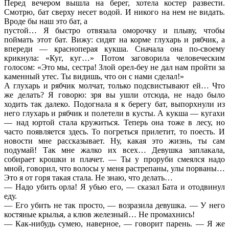
Перед вечером вышла на берег, хотела костер развести.
Смотрю, бат сверху несет водой. И никого на нем не видать.
Вроде бы наш это бат, а
пустой… Я быстро отвязала оморочку и плыву, чтобы
поймать этот бат. Вижу: сидят на корме глухарь и рябчик, а
впереди — красноперая кукша. Сначала она по-своему
крикнула: «Куг, куг…» Потом заговорила человеческим
голосом: «Это мы, сестра! Злой орел-беу не дал нам пройти за
каменный утес. Ты видишь, что он с нами сделал!»
А глухарь и рябчик молчат, только подсвистывают ей… Что
же делать? Я говорю: зря вы ушли отсюда, не надо было
ходить так далеко. Подогнала я к берегу бат, выпорхнули из
него глухарь и рябчик и полетели в кусты. А кукша — кугахи
— над юртой стала кружиться. Теперь она тоже в лесу, но
часто появляется здесь. То погреться прилетит, то поесть. И
новости мне рассказывает. Ну, какая это жизнь, ты сам
подумай! Так мне жалко их всех… Девушка заплакала,
собирает крошки и плачет. — Ты у проруби смеялся надо
мной, говорил, что волосы у меня растрепаны, улы порваны…
Это я от горя такая стала. Не знаю, что делать…
— Надо убить орла! Я убью его, — сказал Бата и отодвинул
еду.
— Его убить не так просто, — возразила девушка. — У него
костяные крылья, а клюв железный… Не промахнись!
— Как-нибудь сумею, наверное, — говорит парень. — Я же