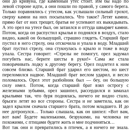
они до кривуна, где каменный утес стоит. Им бы надо по
левой стороне идти, а они пошли по правой, у самого берега.
Только поравнялись с утесом, как услышали сильный грохот,
сверху камни на них посыпались. Что такое? Летят камни,
прямо бат от них трещит, братья не успевают их выкидывать.
А это орел на утесе был, он затаился и оттуда швыряет камни.
Потом, когда он распустил крылья и поднялся в воздух, стало
видно, какой он большущий, страшно глядеть. Старший брат
пустил в него стрелу, она отскочила и упала в воду. Младший
брат пустил стрелу, она стукнулась о крыло и тоже в воду
упала. Сестра говорит: «Стрелы не помогут, орел задумал
погубить нас, берите шесты в руки!» Сама же стала
поворачивать лодку к другому берегу. Орел подлетел к ним
совсем близко. Старший брат ударил его шестом, но шест
переломился надвое. Младший брат веслом ударил, и весло
поломалось. Орел этот разбойник был — беу, он большую
силу имел. Потом, когда старший брат взял острогу с
железными зубьями, орел зашипел, рассердился и замахал
крыльями так, что буря поднялась, ничего не видно стало,
брызги летят во все стороны. Сестра и не заметила, как он
задел крылом сначала старшего брата, потом младшего. И до
нее дотронулся… Только слышала, как он шипел: «Вот вам,
вот вам! Будете маленькими, безрукими, на человека не
похожими, с птицами будете жить и мне подчиняться…
Вот так они и превратились в птичек, а я ничего не знала.