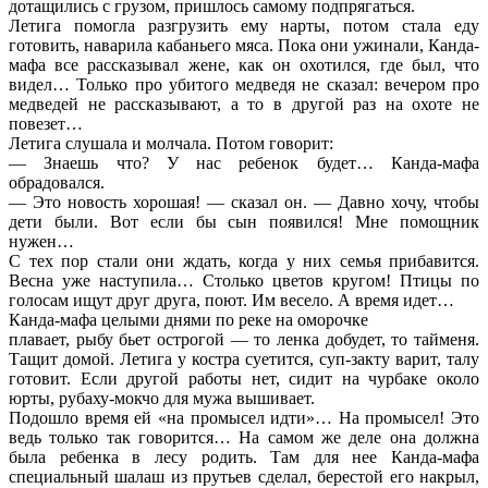
дотащились с грузом, пришлось самому подпрягаться.
Летига помогла разгрузить ему нарты, потом стала еду
готовить, наварила кабаньего мяса. Пока они ужинали, Канда-
мафа все рассказывал жене, как он охотился, где был, что
видел… Только про убитого медведя не сказал: вечером про
медведей не рассказывают, а то в другой раз на охоте не
повезет…
Летига слушала и молчала. Потом говорит:
— Знаешь что? У нас ребенок будет… Канда-мафа
обрадовался.
— Это новость хорошая! — сказал он. — Давно хочу, чтобы
дети были. Вот если бы сын появился! Мне помощник
нужен…
С тех пор стали они ждать, когда у них семья прибавится.
Весна уже наступила… Столько цветов кругом! Птицы по
голосам ищут друг друга, поют. Им весело. А время идет…
Канда-мафа целыми днями по реке на оморочке
плавает, рыбу бьет острогой — то ленка добудет, то тайменя.
Тащит домой. Летига у костра суетится, суп-закту варит, талу
готовит. Если другой работы нет, сидит на чурбаке около
юрты, рубаху-мокчо для мужа вышивает.
Подошло время ей «на промысел идти»… На промысел! Это
ведь только так говорится… На самом же деле она должна
была ребенка в лесу родить. Там для нее Канда-мафа
специальный шалаш из прутьев сделал, берестой его накрыл,