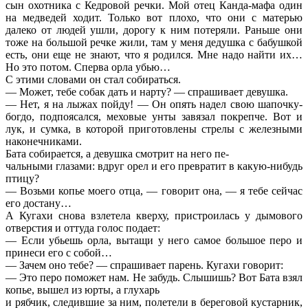
сын охотника с Кедровой речки. Мой отец Канда-мафа один
на медведей ходит. Только вот плохо, что они с матерью
далеко от людей ушли, дорогу к ним потеряли. Раньше они
тоже на большой речке жили, там у меня дедушка с бабушкой
есть, они еще не знают, что я родился. Мне надо найти их…
Но это потом. Сперва орла убью…
С этими словами он стал собираться.
— Может, тебе собак дать и нарту? — спрашивает девушка.
— Нет, я на лыжах пойду! — Он опять надел свою шапочку-
богдо, подпоясался, меховые унты завязал покрепче. Вот и
лук, и сумка, в которой приготовлены стрелы с железными
наконечниками.
Бата собирается, а девушка смотрит на него пе-
чальными глазами: вдруг орел и его превратит в какую-нибудь
птицу?
— Возьми копье моего отца, — говорит она, — я тебе сейчас
его достану…
А Кугахи снова взлетела кверху, пристроилась у дымового
отверстия и оттуда голос подает:
— Если убьешь орла, вытащи у него самое большое перо и
принеси его с собой…
— Зачем оно тебе? — спрашивает парень. Кугахи говорит:
— Это перо поможет нам. Не забудь. Слышишь? Вот Бата взял
копье, вышел из юрты, а глухарь
и рябчик, следившие за ним, полетели в береговой кустарник,