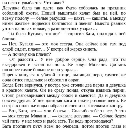
на него и улыбается. Что такое?
Девушка была так одета, как будто собралась на праздник
соболиной охоты. Новый вышитый халат был на ней, по
всему подолу — белые ракушки — кяхта — кашиты, а между
ними желтые подвески болтаются и звенят. Вместо рваных
унтов на ногах новые, в разноцветных узорах…
— Ты была Кугахи, что ли? — спросил Бата, подходя к ней
близко.
— Нет. Кугахи — это моя сестра. Она сейчас вон там под
елкой сидит, плачет… У костра ей жарко сидеть.
— А почему она плачет?
— От радости… У нее доброе сердце. Она рада, что ты
выздоровел и встал на ноги. Ее зовут Мя-вани. Достань
поскорее самое большое перо у орла…
Парень кинулся к убитой птице, вытащил перо, самого же
орла отнес подальше и сбросил в овраг.
Когда Бата вернулся, у костра уже стояли два парня и девушка
в красном халате. Он не сразу понял, откуда взялись парни.
Стоят, разговаривают между собой и смеются. Да и девушка
совсем другая. У нее длинная коса и такие розовые щеки. Ее
сестра в полынье воды набрала и спешит с котелком к костру.
— Вот, Бата, это — мои братья… Спасибо тебе за все. А это
— моя сестра Мявани… — сказала девушка. — Сейчас будем
чай пить, у нас мясо и рыба есть. Ты ведь проголодался?
Бата протянул руку всем по очереди, потом протер глаза и