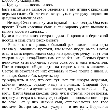
коробочку складывает.
— Куг, куг… — послышалось.
Бата взглянул на дымовое отверстие, а там птица с красными
перьями сидит. Он хотел ее вспугнуть и уже руку поднял, но
девушка остановила его:
— Не надо! Эта птица кугахи (кукша) — моя сестра. Она есть
просит. Такая красивая была и так хорошо умела вышивать
всякие узоры на халатах…
Кугахи слетела вниз, сестра подала ей крошки в берестяной
посуде, а сама стала рассказывать:
— Раньше мы в верховьях большой реки жили, наша юрта
стояла у Тополиной протоки, там много людей было. Потом
отец и мать перекочевали сюда на Березовую речку, и тут они
умерли в один год-Плохо нам стало без них. Осенью братья
немножко кеты поймали, убили сохатого и мяса накоптили.
Потом говорят: «Надо идти на старое место, к людям»…
Сестра не захотела от них отставать и тоже пошла с ними. А
мне надо было собак кормить, юр-
ту караулить и все, что есть тут: вот эти шкуры медвежьи,
кабаньи, посуду, одежду нашу и припасы. Старший брат
сказал: «Если там лучше кета ловится, придем за тобой»… Ну,
вот… Взяли братья каждый свой лук и стрелы, новые шесты,
острогу, а сестра в котомку еды набрала, и поплыли они вверх
по реке. Бат у них легкий был, отталкиваются все трое
шестами, быстро так уходт, уходят — и нет их… Поднялись