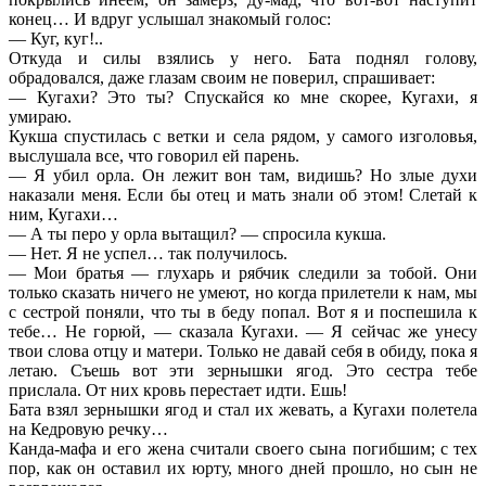
конец… И вдруг услышал знакомый голос:
— Куг, куг!..
Откуда и силы взялись у него. Бата поднял голову,
обрадовался, даже глазам своим не поверил, спрашивает:
— Кугахи? Это ты? Спускайся ко мне скорее, Кугахи, я
умираю.
Кукша спустилась с ветки и села рядом, у самого изголовья,
выслушала все, что говорил ей парень.
— Я убил орла. Он лежит вон там, видишь? Но злые духи
наказали меня. Если бы отец и мать знали об этом! Слетай к
ним, Кугахи…
— А ты перо у орла вытащил? — спросила кукша.
— Нет. Я не успел… так получилось.
— Мои братья — глухарь и рябчик следили за тобой. Они
только сказать ничего не умеют, но когда прилетели к нам, мы
с сестрой поняли, что ты в беду попал. Вот я и поспешила к
тебе… Не горюй, — сказала Кугахи. — Я сейчас же унесу
твои слова отцу и матери. Только не давай себя в обиду, пока я
летаю. Съешь вот эти зернышки ягод. Это сестра тебе
прислала. От них кровь перестает идти. Ешь!
Бата взял зернышки ягод и стал их жевать, а Кугахи полетела
на Кедровую речку…
Канда-мафа и его жена считали своего сына погибшим; с тех
пор, как он оставил их юрту, много дней прошло, но сын не