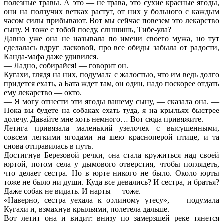
полезные травы. А это — не трава, это сухие красные ягоды,
они на ползучих ветках растут, от них у больного с каждым
часом силы прибывают. Вот мы сейчас повезем это лекарство
сыну. Я тоже с тобой поеду, слышишь, Тибе-ула?
Давно уже она не называла по имени своего мужа, но тут
сделалась вдруг ласковой, про все обиды забыла от радости,
Канда-мафа даже удивился.
— Ладно, собирайся! — говорит он.
Кугахи, глядя на них, подумала с жалостью, что им ведь долго
придется ехать, а Бата ждет там, он один, надо поскорее отдать
ему лекарство — окто.
— Я могу отнести эти ягоды вашему сыну, — сказала она. —
Пока вы будете на собаках ехать туда, я на крыльях быстрее
долечу. Давайте мне хоть немного… Вот сюда привяжите.
Летига привязала маленький узелочек с высушенными,
совсем легкими ягодами на шею красноперой птице, и та
снова отправилась в путь.
Достигнув Березовой речки, она стала кружиться над своей
юртой, потом села у дымового отверстия, чтобы поглядеть,
что делает сестра. Но в юрте никого не было. Около юрты
тоже не было ни души. Куда все девались? И сестра, и братья?
Даже собак не видать. И нарты — тоже.
«Наверно, сестра уехала к орлиному утесу», — подумала
Кугахи и, взмахнув крыльями, полетела дальше.
Вот летит она и видит: внизу по замерзшей реке тянется