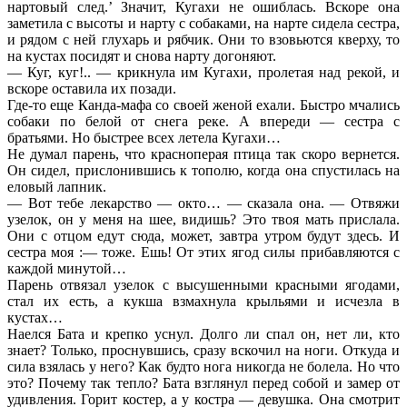
нартовый след.’ Значит, Кугахи не ошиблась. Вскоре она
заметила с высоты и нарту с собаками, на нарте сидела сестра,
и рядом с ней глухарь и рябчик. Они то взовьются кверху, то
на кустах посидят и снова нарту догоняют.
— Куг, куг!.. — крикнула им Кугахи, пролетая над рекой, и
вскоре оставила их позади.
Где-то еще Канда-мафа со своей женой ехали. Быстро мчались
собаки по белой от снега реке. А впереди — сестра с
братьями. Но быстрее всех летела Кугахи…
Не думал парень, что красноперая птица так скоро вернется.
Он сидел, прислонившись к тополю, когда она спустилась на
еловый лапник.
— Вот тебе лекарство — окто… — сказала она. — Отвяжи
узелок, он у меня на шее, видишь? Это твоя мать прислала.
Они с отцом едут сюда, может, завтра утром будут здесь. И
сестра моя :— тоже. Ешь! От этих ягод силы прибавляются с
каждой минутой…
Парень отвязал узелок с высушенными красными ягодами,
стал их есть, а кукша взмахнула крыльями и исчезла в
кустах…
Наелся Бата и крепко уснул. Долго ли спал он, нет ли, кто
знает? Только, проснувшись, сразу вскочил на ноги. Откуда и
сила взялась у него? Как будто нога никогда не болела. Но что
это? Почему так тепло? Бата взглянул перед собой и замер от
удивления. Горит костер, а у костра — девушка. Она смотрит