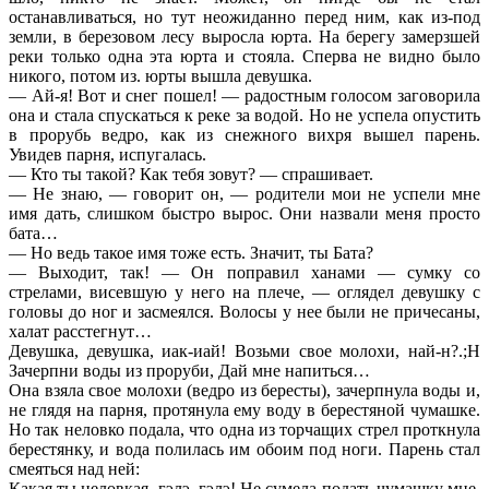
останавливаться, но тут неожиданно перед ним, как из-под
земли, в березовом лесу выросла юрта. На берегу замерзшей
реки только одна эта юрта и стояла. Сперва не видно было
никого, потом из. юрты вышла девушка.
— Ай-я! Вот и снег пошел! — радостным голосом заговорила
она и стала спускаться к реке за водой. Но не успела опустить
в прорубь ведро, как из снежного вихря вышел парень.
Увидев парня, испугалась.
— Кто ты такой? Как тебя зовут? — спрашивает.
— Не знаю, — говорит он, — родители мои не успели мне
имя дать, слишком быстро вырос. Они назвали меня просто
бата…
— Но ведь такое имя тоже есть. Значит, ты Бата?
— Выходит, так! — Он поправил ханами — сумку со
стрелами, висевшую у него на плече, — оглядел девушку с
головы до ног и засмеялся. Волосы у нее были не причесаны,
халат расстегнут…
Девушка, девушка, иак-иай! Возьми свое молохи, най-н?.;Н
Зачерпни воды из проруби, Дай мне напиться…
Она взяла свое молохи (ведро из бересты), зачерпнула воды и,
не глядя на парня, протянула ему воду в берестяной чумашке.
Но так неловко подала, что одна из торчащих стрел проткнула
берестянку, и вода полилась им обоим под ноги. Парень стал
смеяться над ней:
Какая ты неловкая, гэлэ, гэлэ! Не сумела подать чумашку мне.