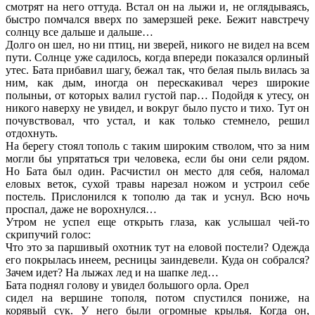
смотрят на него оттуда. Встал он на лыжи и, не оглядываясь,
быстро помчался вверх по замерзшей реке. Бежит навстречу
солнцу все дальше и дальше…
Долго он шел, но ни птиц, ни зверей, никого не видел на всем
пути. Солнце уже садилось, когда впереди показался орлиный
утес. Бата прибавил шагу, бежал так, что белая пыль вилась за
ним, как дым, иногда он перескакивал через широкие
полыньи, от которых валил густой пар… Подойдя к утесу, он
никого наверху не увидел, и вокруг было пусто и тихо. Тут он
почувствовал, что устал, и как только стемнело, решил
отдохнуть.
На берегу стоял тополь с таким широким стволом, что за ним
могли бы упрятаться три человека, если бы они сели рядом.
Но Бата был один. Расчистил он место для себя, наломал
еловых веток, сухой травы нарезал ножом и устроил себе
постель. Прислонился к тополю да так и уснул. Всю ночь
проспал, даже не ворохнулся…
Утром не успел еще открыть глаза, как услышал чей-то
скрипучий голос:
Что это за паршивый охотник тут на еловой постели? Одежда
его покрылась инеем, ресницы заиндевели. Куда он собрался?
Зачем идет? На лыжах лед и на шапке лед…
Бата поднял голову и увидел большого орла. Орел
сидел на вершине тополя, потом спустился пониже, на
корявый сук. У него были огромные крылья. Когда он,