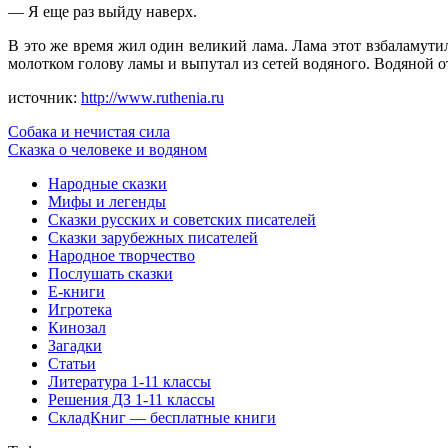
— Я еще раз выйду наверх.
В это же время жил один великий лама. Лама этот взбаламути
молотком голову ламы и выпутал из сетей водяного. Водяной о
источник
:
http://www.ruthenia.ru
Собака и нечистая сила
Сказка о человеке и водяном
Народные сказки
Мифы и легенды
Сказки русских и советских писателей
Сказки зарубежных писателей
Народное творчество
Послушать сказки
Е-книги
Игротека
Кинозал
Загадки
Статьи
Литература 1-11 классы
Решения ДЗ 1-11 классы
СкладКниг — бесплатные книги