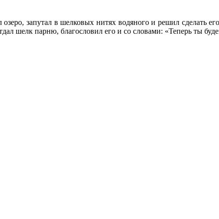
л озеро, запутал в шелковых нитях водяного и решил сделать е
тдал шелк парню, благословил его и со словами: «Теперь ты буд