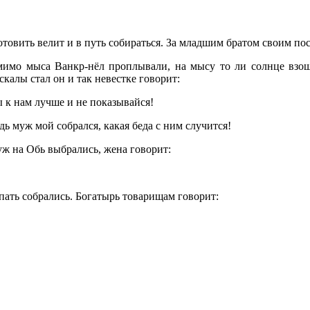
овить велит и в путь собираться. За младшим братом своим посы
и мимо мыса
Ванкр-нёл
проплывали, на мысу то ли солнце взошл
алы стал он и так невестке говорит:
 к нам лучше и не показывайся!
дь муж мой собрался, какая беда с ним случится!
уж на Обь выбрались, жена говорит:
спать собрались. Богатырь товарищам говорит: