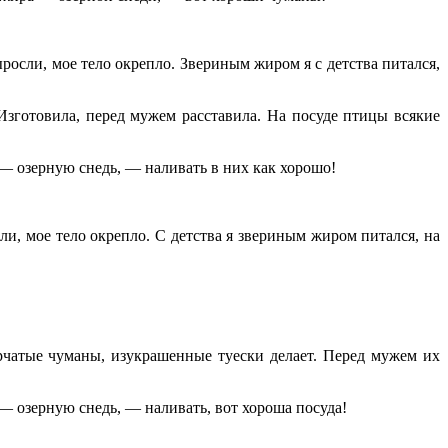
осли, мое тело окрепло. Звериным жиром я с детства питался,
 Изготовила, перед мужем расставила. На посуде птицы всякие
— озерную снедь, — наливать в них как хорошо!
, мое тело окрепло. С детства я звериным жиром питался, на
орчатые
чуманы
, изукрашенные туески делает. Перед мужем их
 озерную снедь, — наливать, вот хороша посуда!