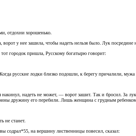
ми, отдохни хорошенько.
ла, ворот у нее зашила, чтобы надеть нельзя было. Лук посредин
 тот городок пришла, Русскому богатырю говорит:
Когда русские лодки близко подошли, к берегу причалили, мужа 
 накинул, надеть не может, — ворот зашит. Так и бросил. За лук 
 воины дружину его перебили. Лишь женщина с грудным ребенко
ть не станет.
вы содрал*55, на вершину лиственницы повесил, сказал: