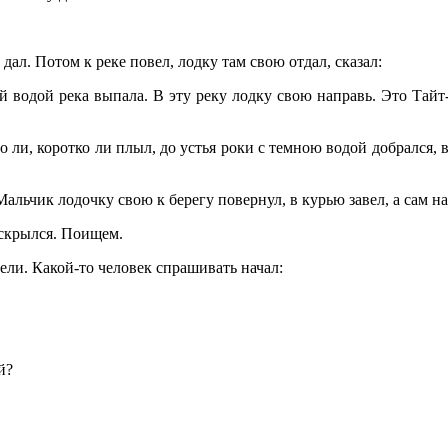
ал. Потом к реке повел, лодку там свою отдал, сказал:
 водой река выпала. В эту реку лодку свою направь. Это
Тайт
ли, коротко ли плыл, до устья роки с темною водой добрался, вв
льчик лодочку свою к берегу повернул, в курью завел, а сам на 
 скрылся. Поищем.
ели. Какой-то человек спрашивать начал:
й?