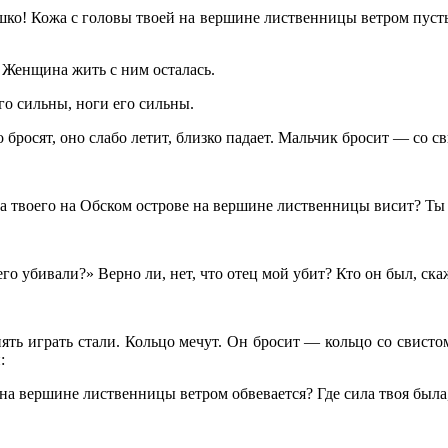
о! Кожа с головы твоей на вершине лиственницы ветром пусть 
 Женщина жить с ним осталась.
го сильны, ноги его сильны.
бросят, оно слабо летит, близко падает. Мальчик бросит — со сви
 твоего на Обском острове на вершине лиственницы висит? Ты си
оего убивали?» Верно ли, нет, что отец мой убит? Кто он был, ска
ять играть стали. Кольцо мечут. Он бросит — кольцо со свистом 
:
на вершине лиственницы ветром обвевается? Где сила твоя была,