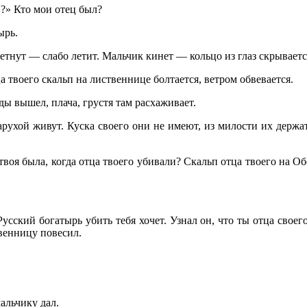
и?» Кто мои отец был?
ырь.
метнут — слабо летит. Мальчик кинет — кольцо из глаз скрываетс
а твоего скальп на лиственнице болтается, ветром обвевается.
ды вышел, плача, грустя там расхаживает.
арухой живут. Куска своего они не имеют, из милости их держа
твоя была, когда отца твоего убивали? Скальп отца твоего на О
 Русский богатырь убить тебя хочет. Узнал он, что ты отца сво
твенницу повесил.
альчику дал.