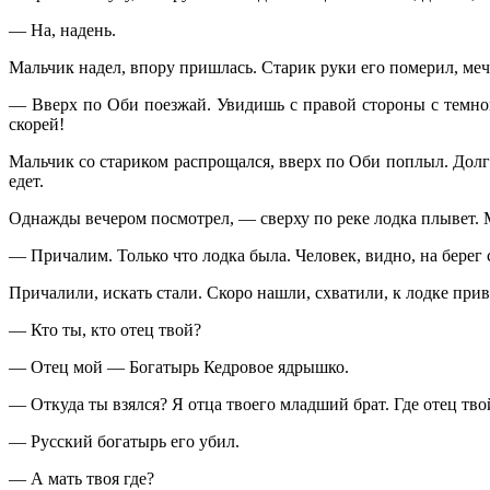
— На, надень.
Мальчик надел, впору пришлась. Старик руки его померил, меч д
— Вверх по Оби поезжай. Увидишь с правой стороны с темной
скорей!
Мальчик со стариком распрощался, вверх по Оби поплыл. Долго 
едет.
Однажды вечером посмотрел, — сверху по реке лодка плывет. Ма
— Причалим. Только что лодка была. Человек, видно, на берег
Причалили, искать стали. Скоро нашли, схватили, к лодке прив
— Кто ты, кто отец твой?
— Отец мой — Богатырь Кедровое ядрышко.
— Откуда ты взялся? Я отца твоего младший брат. Где отец тво
— Русский богатырь его убил.
— А мать твоя где?