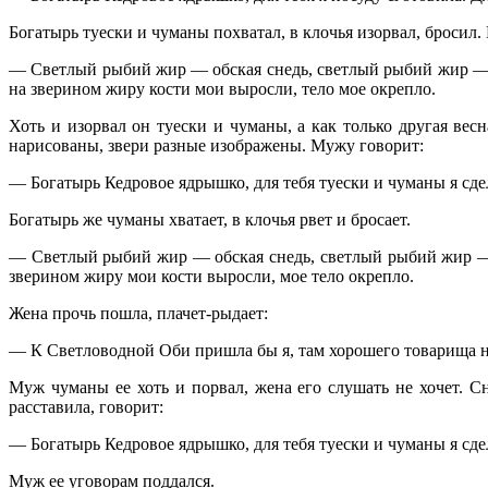
Богатырь туески и
чуманы
похватал, в клочья изорвал, бросил.
— Светлый рыбий жир — обская снедь, светлый рыбий жир — оз
на зверином жиру кости мои выросли, тело мое окрепло.
Хоть и изорвал он туески и
чуманы
, а как только другая ве
нарисованы, звери разные изображены. Мужу говорит:
— Богатырь Кедровое ядрышко, для тебя туески и
чуманы
я сде
Богатырь же
чуманы
хватает, в клочья рвет и бросает.
— Светлый рыбий жир — обская снедь, светлый рыбий жир — о
зверином жиру мои кости выросли, мое тело окрепло.
Жена прочь пошла, плачет-рыдает:
— К
Светловодной
Оби пришла бы я, там хорошего товарища н
Муж
чуманы
ее хоть и порвал, жена его слушать не хочет. С
расставила, говорит:
— Богатырь Кедровое ядрышко, для тебя туески и
чуманы
я сде
Муж ее уговорам поддался.