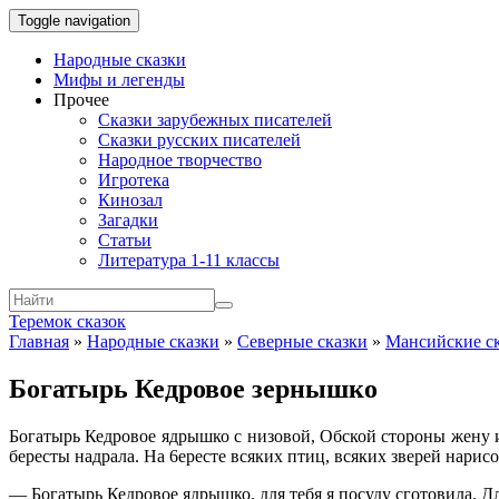
Toggle navigation
Народные сказки
Мифы и легенды
Прочее
Сказки зарубежных писателей
Сказки русских писателей
Народное творчество
Игротека
Кинозал
Загадки
Статьи
Литература 1-11 классы
Теремок сказок
Главная
»
Народные сказки
»
Северные сказки
»
Мансийские с
Богатырь Кедровое зернышко
Богатырь Кедровое ядрышко с низовой, Обской стороны жену и
бересты надрала. На 6ересте всяких птиц, всяких зверей нарис
— Богатырь Кедровое ядрышко, для тебя я посуду сготовила. 