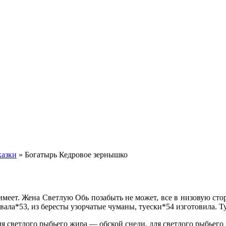
казки
»
Богатырь Кедровое зернышко
меет. Жена Светлую Обь позабыть не может, все в низовую сто
овала*53, из бересты узорчатые
чуманы
, туески*54 изготовила. 
Для светлого рыбьего жира — обской снеди, для светлого рыбьег