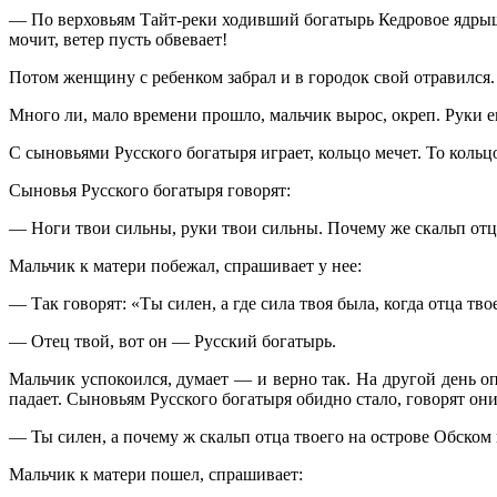
— По верховьям
Тайт-реки
ходивший богатырь Кедровое ядрышк
мочит, ветер пусть обвевает!
Потом женщину с ребенком забрал и в городок свой отравился.
Много ли, мало времени прошло, мальчик вырос, окреп. Руки е
С сыновьями Русского богатыря играет, кольцо мечет. То кольцо 
Сыновья Русского богатыря говорят:
— Ноги твои сильны, руки твои сильны. Почему же скальп отца
Мальчик к матери побежал, спрашивает у нее:
— Так говорят: «
Tы
силен, а где сила твоя была, когда отца тв
— Отец твой, вот он — Русский богатырь.
Мальчик успокоился, думает — и верно так. На другой день оп
падает. Сыновьям Русского богатыря обидно стало, говорят они
— Ты силен, а почему ж скальп отца твоего на острове Обском 
Мальчик к матери пошел, спрашивает: