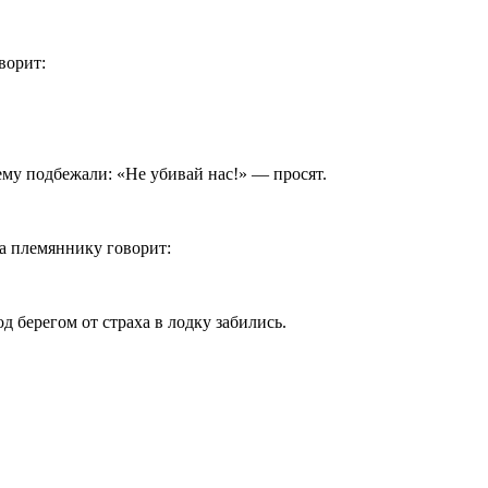
ворит:
нему подбежали: «Не убивай нас!» — просят.
а племяннику говорит:
д берегом от страха в лодку забились.