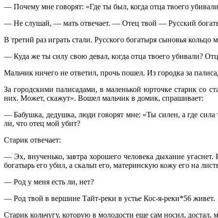
— Почему мне говорят: «Где ты был, когда отца твоего убивал
— Не слушай, — мать отвечает. — Отец твой — Русский богат
В третий раз играть стали. Русского богатыря сыновья кольцо 
— Куда же ты силу свою девал, когда отца твоего убивали? Отц
Мальчик ничего не ответил, прочь пошел. Из городка за палиса
За городскими палисадами, в маленькой
юрточке
старик со ст
них. Может, скажут». Вошел мальчик в домик, спрашивает:
— Бабушка, дедушка, люди говорят мне: «Ты силен, а где сила 
ли, что отец мой убит?
Старик отвечает:
— Эх,
внученько
, завтра хорошего человека дыхание угаснет.
богатырь его убил, а скальп его, материнскую кожу его на лис
— Род у меня есть ли, нет?
— Род твой в вершине
Тайт-реки
в устье Кос-я-реки*56 живет.
Старик кольчугу, которую в молодости еще сам носил, достал, м