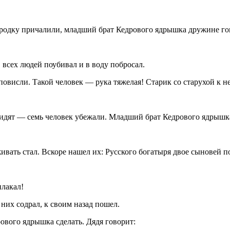
городку причалили, младший брат Кедрового ядрышка дружине го
, всех людей поубивал и в воду побросал.
о повисли. Такой человек — рука тяжелая! Старик со старухой к 
видят — семь человек убежали. Младший брат Кедрового ядрышк
ивать стал. Вскоре нашел их: Русского богатыря двое
сыновей
по
плакал!
 них содрал, к своим назад пошел.
рового ядрышка сделать. Дядя говорит: