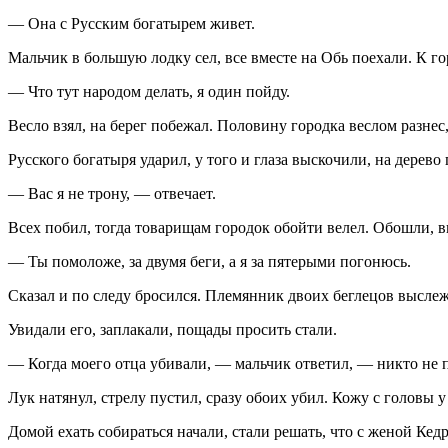
— Она с Русским богатырем живет.
Мальчик в большую лодку сел, все вместе на Обь поехали. К 
— Что тут народом делать, я один пойду.
Весло взял, на берег побежал. Половину городка веслом разнес
Русского богатыря ударил, у того и глаза выскочили, на дерев
— Вас я не трону, — отвечает.
Всех побил, тогда товарищам городок обойти велел. Обошли, 
— Ты помоложе, за двумя беги, а я за пятерыми погонюсь.
Сказал и по следу бросился. Племянник двоих беглецов выслеж
Увидали его, заплакали, пощады просить стали.
— Когда моего отца убивали, — мальчик ответил, — никто не 
Лук натянул, стрелу пустил, сразу обоих убил. Кожу с головы у
Домой ехать собираться начали, стали решать, что с женой Кед