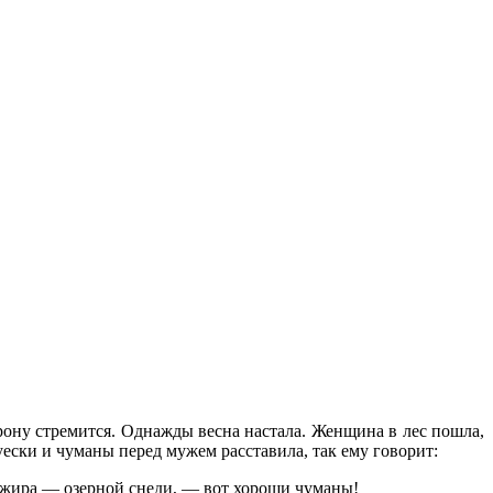
рону стремится. Однажды весна настала. Женщина в лес пошла,
Туески и
чуманы
перед мужем расставила, так ему говорит:
о жира — озерной снеди, — вот хороши
чуманы
!