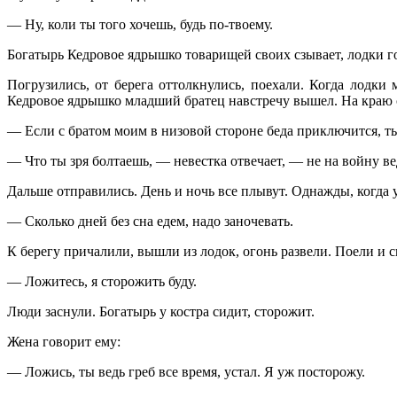
— Ну, коли ты
тогo
хочешь, будь по-твоему.
Богатырь Кедровое ядрышко товарищей своих сзывает, лодки гот
Погрузились, от берега оттолкнулись, поехали. Когда лодк
Кедровое ядрышко младший братец навстречу вышел. На краю ск
— Если с братом моим в низовой стороне беда приключится, ты
— Что ты зря болтаешь, — невестка отвечает, — не на войну ве
Дальше отправились. День и ночь все плывут. Однажды, когда 
— Сколько дней без сна едем, надо заночевать.
К берегу причалили, вышли из лодок, огонь развели. Поели и 
— Ложитесь, я сторожить буду.
Люди заснули. Богатырь у костра сидит, сторожит.
Жена говорит ему:
— Ложись, ты ведь греб все время, устал. Я уж посторожу.