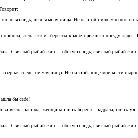
 Говорит:
ерная снедь, не для меня пища. Не на этой пище мои кости выр
сна пришла, жена его из бересты краше прежнего посуду ладит.
лала. Светлый рыбий жир — обскую снедь, светлый рыбий жир 
зерная снедь, не моя пища. Не на этой пище мои кости выросли
ашла бы себе!
нова весна настала, женщина опять бересты надрала, опять уз
лала. Светлый рыбий жир — обскую снедь, светлый рыбий жир —