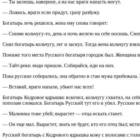
— Ты заснешь, наверное, а на нас враги напасть могут.
— Ложись, враги если придут, сразу разбужу.
Богатырь лечь решился, жена ему снова говорит:
— Сними кольчугу-то, день и ночь железо на себе носишь. Сни
Снял богатырь кольчугу, лег и заснул. Тогда жена кольчугу взя
Пониже того места Русского богатыря городок был. Женщина в
—
Тайт-реки
люди пришли. Собирайся, иди на них.
Пока русские собирались, она обратно в стан мужа прибежала. 
— Вставай, враги напали, убьют нас всех!
Богатырь Кедровое ядрышко вскочил, кольчугу схватил, на себя
пополам сломался. Богатырь Русский тут его и убил. Русские
— Мальчика тоже убей; вырастет — отца искать станет.
— Он еще мал. Вырастет, знать не будет, кто его отец был; мсти
Русский богатырь с Кедрового ядрышка кожу с волосами с голо